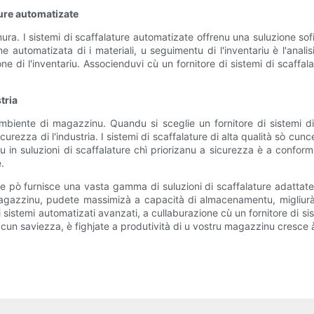
ture automatizate
imura. I sistemi di scaffalature automatizate offrenu una suluzione sofi
utomatizata di i materiali, u seguimentu di l'inventariu è l'analisi
ione di l'inventariu. Associenduvi cù un fornitore di sistemi di scaff
tria
biente di magazzinu. Quandu si sceglie un fornitore di sistemi di 
curezza di l'industria. I sistemi di scaffalature di alta qualità sò cunc
 in suluzioni di scaffalature chì priorizanu a sicurezza è a confor
.
ure pò furnisce una vasta gamma di suluzioni di scaffalature adattate à
gazzinu, pudete massimizà a capacità di almacenamentu, migliurà l'a
 di sistemi automatizati avanzati, a cullaburazione cù un fornitore di s
cun saviezza, è fighjate a produtività di u vostru magazzinu cresce à