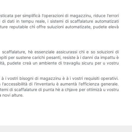
sticata per simplificà l'operazioni di magazzinu, riduce l'errori
 di dati in tempu reale, i sistemi di scaffalature automatizati
alature reputable chì offre suluzioni automatizate, pudete elevà
scaffalature, hè essenziale assicurassi chì e so soluzioni di
epiti per sustene carichi pesanti, resiste à i danni da impattu è
mità, pudete creà un ambiente di travagliu sicuru per u vostru
 i vostri bisogni di magazzinu è à i vostri requisiti operativi.
ccessibilità di l'inventariu è aumentà l'efficienza generale.
istemi di scaffalature di punta hè a chjave per ottimizà u vostru
 novi alture.