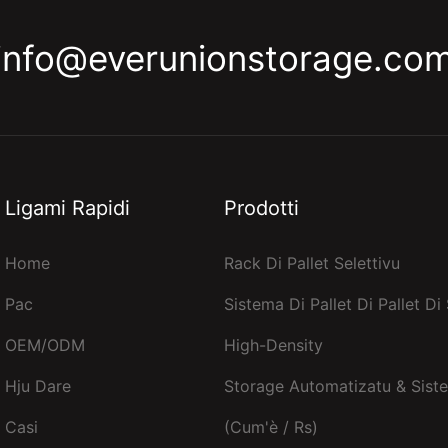
info@everunionstorage.co
Ligami Rapidi
Prodotti
Home
Rack Di Pallet Selettivu
Pac
Sistema Di Pallet Di Pallet Di
OEM/ODM
High-Density
Hju Dare
Storage Automatizatu & Siste
Casi
(cum'è / Rs)