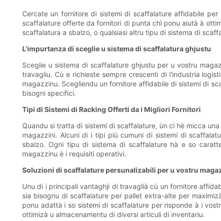
Cercate un fornitore di sistemi di scaffalature affidabile per
scaffalature offerte da fornitori di punta chì ponu aiutà à otti
scaffalatura a sbalzo, o qualsiasi altru tipu di sistema di scaf
L'impurtanza di sceglie u sistema di scaffalatura ghjustu
Sceglie u sistema di scaffalature ghjustu per u vostru magaz
travagliu. Cù e richieste sempre crescenti di l'industria logis
magazzinu. Scegliendu un fornitore affidabile di sistemi di sca
bisogni specifici.
Tipi di Sistemi di Racking Offerti da i Migliori Fornitori
Quandu si tratta di sistemi di scaffalature, ùn ci hè micca una
magazzini. Alcuni di i tipi più cumuni di sistemi di scaffalatu
sbalzo. Ogni tipu di sistema di scaffalature hà e so caratte
magazzinu è i requisiti operativi.
Soluzioni di scaffalature persunalizabili per u vostru maga
Unu di i principali vantaghji di travaglià cù un fornitore affida
sia bisognu di scaffalature per pallet extra-alte per maximizà
ponu adattà i so sistemi di scaffalature per risponde à i vost
ottimizà u almacenamentu di diversi articuli di inventariu.