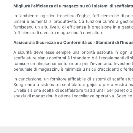
Migliurà l'efficienza di u magazzinu cù i sistemi di scaffala
In l'ambiente logisticu freneticu d'oghje, l'efficienza hè di pr
umani è aumentà a produttività. Cù funzioni cum'è a gestione a
furniscenu un altu livellu di efficienza è precisione in a gest
l'efficienza di u vostru magazzinu à novi alture.
Assicurà a Sicurezza è a Conformità cù i Standard di l'Indus
A sicurità deve esse sempre una priorità assoluta in ogni am
scaffalature sianu conformi à i standard è à i regulamenti di si
furnisce un almacenamentu sicuru per l'inventariu. Investendu
persunale di magazzinu è minimizà u risicu d'accidenti o ferite
In cunclusione, un fornitore affidabile di sistemi di scaffalat
Scegliendu u sistema di scaffalature ghjustu per u vostru ma
Ch'ella sia una scelta di scaffalature tradiziunali per pallet o
spaziu di magazzinu è ottene l'eccellenza operativa. Sceglite 