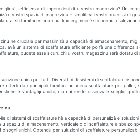
 migliurà l'efficienza di l'operazioni di u vostru magazzinu? Ùn cerc
mizà u vostru spaziu di magazzinu è simplificà i vostri prucessi di gesti
falatura, sti fornitori vi coprenu. Immergimuci è scopremu a suluzione 
zinu hè cruciale per massimizà a capacità di almacenamentu, migliurà
tica, avè un sistema di scaffalature efficiente pò fà una differenza si
ffalature, pudete esse sicuru chì u vostru magazzinu serà dotatu di sul
 suluzione unica per tutti. Diversi tipi di sistemi di scaffalature ri
re offerti da i principali fornitori includenu scaffalature per pallet
ristiche è vantaghji unichi, ciò chì rende essenziale sceglie quel
zzinu
bile di sistemi di scaffalature hè a capacità di persunalizà e soluzioni 
 u spaziu di almacenamentu verticale o di scaffalature a sbalzo speci
ri bisogni unichi. Optendu per suluzioni di scaffalature persunaliza