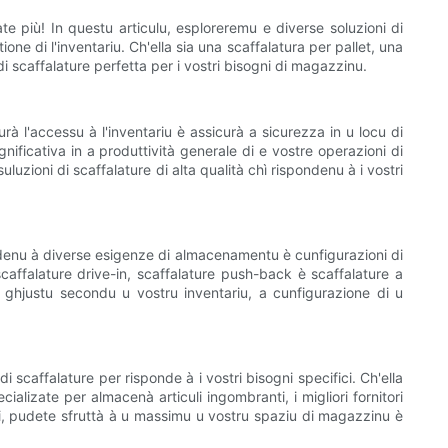
ate più! In questu articulu, esploreremu e diverse soluzioni di
one di l'inventariu. Ch'ella sia una scaffalatura per pallet, una
di scaffalature perfetta per i vostri bisogni di magazzinu.
 l'accessu à l'inventariu è assicurà a sicurezza in u locu di
gnificativa in a produttività generale di e vostre operazioni di
uzioni di scaffalature di alta qualità chì rispondenu à i vostri
spondenu à diverse esigenze di almacenamentu è cunfigurazioni di
, scaffalature drive-in, scaffalature push-back è scaffalature a
lu ghjustu secondu u vostru inventariu, a cunfigurazione di u
di scaffalature per risponde à i vostri bisogni specifici. Ch'ella
alizate per almacenà articuli ingombranti, i migliori fornitori
bili, pudete sfruttà à u massimu u vostru spaziu di magazzinu è