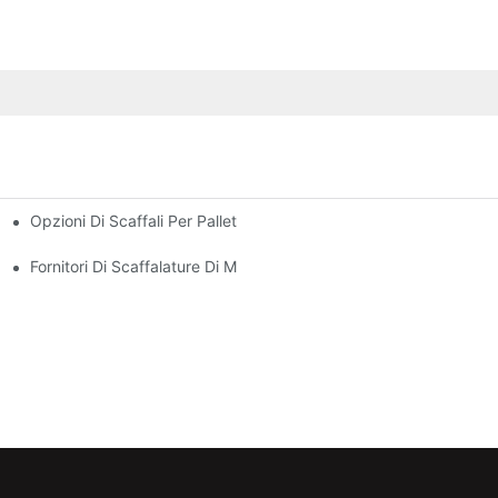
Opzioni Di Scaffali Per Pallet Persunalizati: Adattà I Vostri Bis
 Efficiente Di U Magazzinu
 Ogni Industria
Fornitori Di Scaffalature Di Magazzini: Ciò Chì Cercà