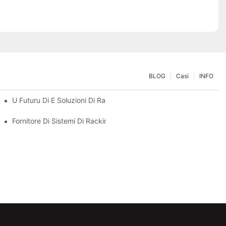
BLOG
Casi
INFO
ogni Di Almacenamentu
U Futuru Di E Soluzioni Di Rack Per Pallet: Tendenze È Innuvazion
Fornitore Di Sistemi Di Racking: Fattori Chjave Per Sceglie U Part