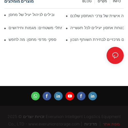
מוצרים מומלצים
INFO
מקרים
BLOG
פתרונות מדפים תעשייתיים מובילים לניהול יעיל של מחסן
ה אישית של צרכי האחסון שלכם
אבטחת אחסון יעילים לכל תעשייה
עתיד פתרונות מתלי משטחים: מגמות וחידושים
מים מרכזיים לבחירת השותף הנכון
ספקי מדפי מחסן: מה לחפש
זכויות יוצרים © 2025 Everunion Intelligent Logistics Equipment
מפת אתר
|
מדיניות
Co., LTD - www.everunionstorage.com |