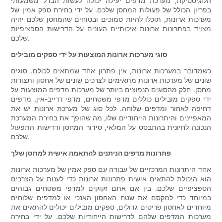
הלוגיסטיקה, מערכת מדפים יעילה יכולה לעשות הבדל משמעותי
בפריון הכולל של פעולות המחסן שלכם. על ידי בחירת ספק אמין של
מערכות ארונות, תוכלו להיות סמוכים ובטוחים שהמחסן שלכם יהיה
מצויד בפתרונות ארונות איכותיים העונים על הדרישות הספציפיות
שלכם.
סוגי מערכות ארונות המוצעות על ידי ספקים מובילים
כשמדובר במערכות ארונות, אין פתרון אחד שמתאים לכולם. סוגים
שונים של מערכות ארונות מתאימים לצרכים שונים של אחסון ותצורות
מחסן. חלק מהסוגים הנפוצים ביותר של מערכות מדפים המוצעות על
ידי ספקים מובילים כוללים מדפי משטחים, מדפי דרייב-אין, מדפים
דחיפה לאחור ומדפים שלוחה. לכל סוג של מערכת ארונות יש את
המאפיינים והיתרונות הייחודיים שלו, מה שהופך את בחירת המערכת
הנכונה לחיונית בהתבסס על המלאי, סידור המחסן ודרישות התפעול
שלכם.
פתרונות מדפים הניתנים להתאמה אישית למחסן שלך
אחד היתרונות המרכזיים של עבודה עם ספק אמין של מערכות ארונות
הוא היכולת להתאים אישית פתרונות ארונות כדי לענות על הצרכים
הספציפיים שלכם. בין אם אתם זקוקים למדפי משטחים גבוהים
במיוחד כדי למקסם את שטח האחסון האנכי או למדפים שלוחים
מיוחדים לאחסון פריטים גדולים, ספקים מובילים יכולים להתאים את
מערכות המדפים שלהם לדרישות הייחודיות שלכם. על ידי בחירה