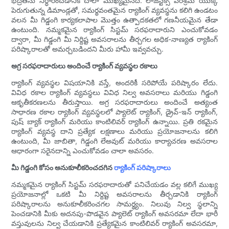
భద్రతను నిర్ధారించడానికి చాలా ముఖ్యమైనది. లాజిస్టిక్స్ పరిశ్రమ యొక్క
పెరుగుతున్న డిమాండ్లతో, సమర్థవంతమైన ర్యాకింగ్ వ్యవస్థను కలిగి ఉండటం
వలన మీ గిడ్డంగి కార్యకలాపాల మొత్తం ఉత్పాదకతలో గణనీయమైన తేడా
ఉంటుంది. నమ్మకమైన ర్యాకింగ్ సిస్టమ్ సరఫరాదారుని ఎంచుకోవడం
ద్వారా, మీ గిడ్డంగి మీ నిర్దిష్ట అవసరాలను తీర్చగల అధిక-నాణ్యత ర్యాకింగ్
పరిష్కారాలతో అమర్చబడిందని మీరు హామీ ఇవ్వవచ్చు.
అగ్ర సరఫరాదారులు అందించే ర్యాకింగ్ వ్యవస్థల రకాలు
ర్యాకింగ్ వ్యవస్థల విషయానికి వస్తే, అందరికీ సరిపోయే పరిష్కారం లేదు.
వివిధ రకాల ర్యాకింగ్ వ్యవస్థలు వివిధ నిల్వ అవసరాలు మరియు గిడ్డంగి
ఆకృతీకరణలను తీరుస్తాయి. అగ్ర సరఫరాదారులు అందించే అత్యంత
సాధారణ రకాల ర్యాకింగ్ వ్యవస్థలలో ప్యాలెట్ ర్యాకింగ్, డ్రైవ్-ఇన్ ర్యాకింగ్,
పుష్ బ్యాక్ ర్యాకింగ్ మరియు కాంటిలివర్ ర్యాకింగ్ ఉన్నాయి. ప్రతి రకమైన
ర్యాకింగ్ వ్యవస్థ దాని ప్రత్యేక లక్షణాలు మరియు ప్రయోజనాలను కలిగి
ఉంటుంది, మీ జాబితా, గిడ్డంగి లేఅవుట్ మరియు కార్యాచరణ అవసరాల
ఆధారంగా సరైనదాన్ని ఎంచుకోవడం చాలా అవసరం.
మీ గిడ్డంగి కోసం అనుకూలీకరించదగిన
ర్యాకింగ్ పరిష్కారాలు
నమ్మకమైన ర్యాకింగ్ సిస్టమ్ సరఫరాదారుతో పనిచేయడం వల్ల కలిగే ముఖ్య
ప్రయోజనాల్లో ఒకటి మీ నిర్దిష్ట అవసరాలను తీర్చడానికి ర్యాకింగ్
పరిష్కారాలను అనుకూలీకరించగల సామర్థ్యం. నిలువు నిల్వ స్థలాన్ని
పెంచడానికి మీకు అదనపు-పొడవైన ప్యాలెట్ ర్యాకింగ్ అవసరమా లేదా భారీ
వస్తువులను నిల్వ చేయడానికి ప్రత్యేకమైన కాంటిలివర్ ర్యాకింగ్ అవసరమా,