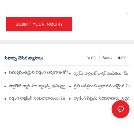
SUBMIT YOUR INQUIRY
సిఫార్సు చేసిన వ్యాసాలు
BLOG
కేసులు
INFO
సమర్థవంతమైన గిడ్డంగి నిర్వహణ కోసం అగ్ర పారిశ్రామిక ర్యాకింగ్ పరిష్కారాలు
కస్టమ్ ప్యాలెట్ ర్యాక్ ఎంపికలు: మ
ప్యాలెట్ ర్యాక్ సొల్యూషన్స్ భవిష్యత్తు: ట్రెండ్స్ మరియు ఇన్నోవేషన్లు
ప్రతి పరిశ్రమకు ప్రభావవంతమైన నిల్వ
గిడ్డంగి ర్యాకింగ్ సరఫరాదారులు: ఏమి చూడాలి
ర్యాకింగ్ సిస్టమ్ సరఫరాదారు: సరైన