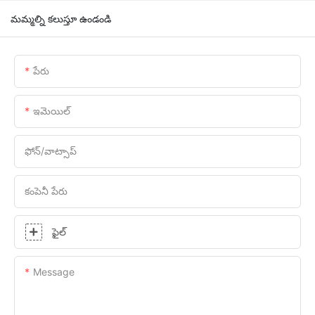
మమ్మల్ని కలుస్తూ ఉండండి
పేరు
ఇమెయిల్
ఫోన్/వాట్సాప్
కంపెనీ పేరు
ఫైల్
Message