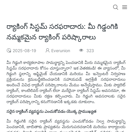
ర్యాకింగ్ సిస్టమ్ సరఫరాదారు: మీ గిడ్డంగికి
నమ్మకమైన ర్యాకింగ్ పరిష్కారాలు
2025-08-19
Everunion
323
మీ గిడ్డంగి కార్యకలాపాల సామర్థ్యాన్ని పెంచడానికి మీరు నమ్మకమైన ర్యాకింగ్
సిస్టమ్ సరఫరాదారు కోసం చూస్తున్నారా? ఇక వెతకకండి! ఈ వ్యాసంలో, మీ
గిడ్డంగి స్థలాన్ని ఆప్టిమైజ్ చేయడానికి మరియు మీ ఇన్వెంటరీ నిర్వహణ
ప్రక్రియలను క్రమబద్ధీకరించడానికి సహాయపడే అగ్రశ్రేణి సరఫరాదారులు
అందించే వివిధ ర్యాకింగ్ పరిష్కారాలను మేము అన్వేషిస్తాము. మీకు ప్యాలెట్
ర్యాకింగ్, కాంటిలివర్ ర్యాకింగ్ లేదా మరేదైనా ర్యాకింగ్ సిస్టమ్ అవసరమా, ఈ
సరఫరాదారులు మీకు రక్షణ కల్పించారు. మీ గిడ్డంగి అవసరాలకు సరైన
ర్యాకింగ్ పరిష్కారాన్ని కనుగొనడానికి ఇక్కడకు దూకుదాం.
సరైన ర్యాకింగ్ వ్యవస్థను ఎంచుకోవడం యొక్క ప్రాముఖ్యత
మీ గిడ్డంగికి సరైన ర్యాకింగ్ వ్యవస్థను ఎంచుకోవడం నిల్వ సామర్థ్యాన్ని
పెంచడానికి, జాబితాకు ప్రాప్యతను మెరుగుపరచడానికి మరియు కార్యాలయ