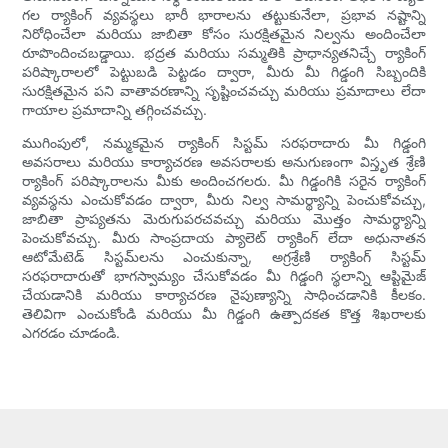
గల ర్యాకింగ్ వ్యవస్థలు భారీ భారాలను తట్టుకునేలా, ప్రభావ నష్టాన్ని
నిరోధించేలా మరియు జాబితా కోసం సురక్షితమైన నిల్వను అందించేలా
రూపొందించబడ్డాయి. భద్రత మరియు సమ్మతికి ప్రాధాన్యతనిచ్చే ర్యాకింగ్
పరిష్కారాలలో పెట్టుబడి పెట్టడం ద్వారా, మీరు మీ గిడ్డంగి సిబ్బందికి
సురక్షితమైన పని వాతావరణాన్ని సృష్టించవచ్చు మరియు ప్రమాదాలు లేదా
గాయాల ప్రమాదాన్ని తగ్గించవచ్చు.
ముగింపులో, నమ్మకమైన ర్యాకింగ్ సిస్టమ్ సరఫరాదారు మీ గిడ్డంగి
అవసరాలు మరియు కార్యాచరణ అవసరాలకు అనుగుణంగా విస్తృత శ్రేణి
ర్యాకింగ్ పరిష్కారాలను మీకు అందించగలరు. మీ గిడ్డంగికి సరైన ర్యాకింగ్
వ్యవస్థను ఎంచుకోవడం ద్వారా, మీరు నిల్వ సామర్థ్యాన్ని పెంచుకోవచ్చు,
జాబితా ప్రాప్యతను మెరుగుపరచవచ్చు మరియు మొత్తం సామర్థ్యాన్ని
పెంచుకోవచ్చు. మీరు సాంప్రదాయ ప్యాలెట్ ర్యాకింగ్ లేదా అధునాతన
ఆటోమేటెడ్ సిస్టమ్‌లను ఎంచుకున్నా, అగ్రశ్రేణి ర్యాకింగ్ సిస్టమ్
సరఫరాదారుతో భాగస్వామ్యం చేసుకోవడం మీ గిడ్డంగి స్థలాన్ని ఆప్టిమైజ్
చేయడానికి మరియు కార్యాచరణ నైపుణ్యాన్ని సాధించడానికి కీలకం.
తెలివిగా ఎంచుకోండి మరియు మీ గిడ్డంగి ఉత్పాదకత కొత్త శిఖరాలకు
ఎగరడం చూడండి.