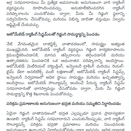
అగ్ర సరఫరాదారులు మీ ప్రత్యేక అవసరాలకు అనుగుణంగా వారి ర్యాకింగ్
వ్యవస్థలను రూపొందించవచ్చు. అనుకూలీకరించదగిన ర్యాకింగ్
పరిష్కారాలను ఎంచుకోవడం ద్వారా, మీరు మీ గిడ్డంగి స్థలాన్ని
సద్వినియోగం చేసుకోవచ్చు మరియు విభిన్న జాబితా వస్తువుల నిల్వను
ఆప్టిమైజ్ చేయవచ్చు.
ఆటోమేటెడ్ ర్యాకింగ్ సిస్టమ్‌లతో గిడ్డంగి సామర్థ్యాన్ని పెంచడం
నేటి వేగవంతమైన లాజిస్టిక్స్ వాతావరణంలో, సామర్థ్యం అత్యంత
ముఖ్యమైనది. ఆటోమేటెడ్ ర్యాకింగ్ వ్యవస్థలు గిడ్డంగి కార్యకలాపాలను
క్రమబద్ధీకరించడానికి, మానవ తప్పిదాలను తగ్గించడానికి మరియు
ఉత్పాదకతను పెంచడానికి ఒక అధునాతన పరిష్కారాన్ని అందిస్తాయి.
ఆటోమేటెడ్ మెటీరియల్ హ్యాండ్లింగ్, ఇన్వెంటరీ ట్రాకింగ్ మరియు రియల్-
టైమ్ డేటా అనలిటిక్స్ వంటి లక్షణాలతో, ఆటోమేటెడ్ ర్యాకింగ్ సిస్టమ్స్
ఇన్వెంటరీ నిర్వహణలో అధిక స్థాయి సామర్థ్యం మరియు ఖచ్చితత్వాన్ని
అందిస్తాయి. ఆటోమేటెడ్ సొల్యూషన్స్ అందించే పేరున్న ర్యాకింగ్ సిస్టమ్
సరఫరాదారుతో భాగస్వామ్యం చేసుకోవడం ద్వారా, మీరు మీ గిడ్డంగి
సామర్థ్యాన్ని కొత్త శిఖరాలకు పెంచుకోవచ్చు.
పరిశ్రమ ప్రమాణాలకు అనుగుణంగా భద్రత మరియు సమ్మతిని నిర్ధారించడం
ఏదైనా గిడ్డంగి వాతావరణంలో భద్రత ఎల్లప్పుడూ ప్రధాన ప్రాధాన్యతగా
ఉండాలి. ర్యాకింగ్ సిస్టమ్ సరఫరాదారుని ఎంచుకునేటప్పుడు, వారి ర్యాకింగ్
సొల్యూషన్స్ పరిశ్రమ భద్రతా ప్రమాణాలు మరియు నిబంధనలకు
అనుగుణంగా ఉన్నాయని నిర్ధారించుకోవడం చాలా అవసరం. అధిక-నాణ్యత