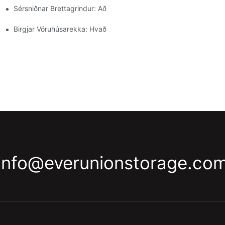
Sérsniðnar Brettagrindur: Aðlaga Geymsluþarfir Þínar
nun
einar
Birgjar Vöruhúsarekka: Hvað Ber Að Leita Að
info@everunionstorage.co