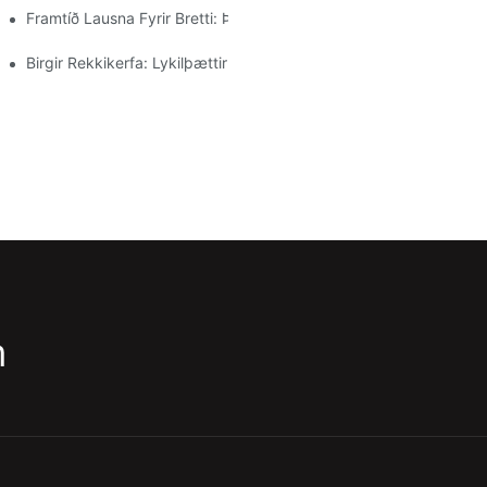
Framtíð Lausna Fyrir Bretti: Þróun Og Nýjungar
Birgir Rekkikerfa: Lykilþættir Við Val Á Réttum Samstarfsaðila
m