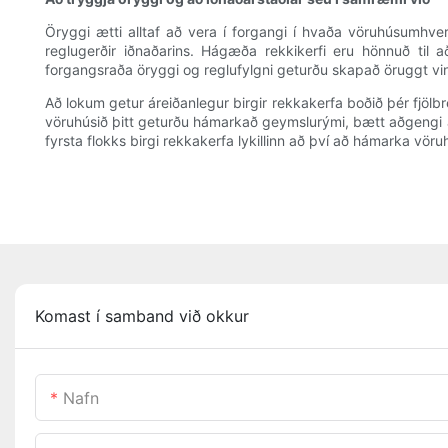
Öryggi ætti alltaf að vera í forgangi í hvaða vöruhúsumhver
reglugerðir iðnaðarins. Hágæða rekkikerfi eru hönnuð til
forgangsraða öryggi og reglufylgni geturðu skapað öruggt vi
Að lokum getur áreiðanlegur birgir rekkakerfa boðið þér fjölb
vöruhúsið þitt geturðu hámarkað geymslurými, bætt aðgengi a
fyrsta flokks birgi rekkakerfa lykillinn að því að hámarka vö
Komast í samband við okkur
Nafn