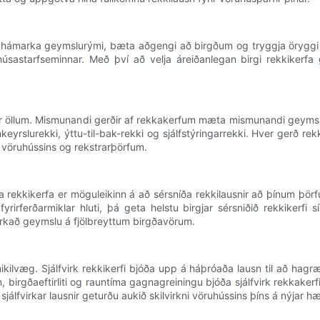
 til að hámarka geymslurými, bæta aðgengi að birgðum og tryggja öryg
öruhúsastarfseminnar. Með því að velja áreiðanlegan birgi rekkiker
ar öllum. Mismunandi gerðir af rekkakerfum mæta mismunandi geym
keyrslurekki, ýttu-til-bak-rekki og sjálfstýringarrekki. Hver gerð rek
i vöruhússins og rekstrarþörfum.
 rekkikerfa er möguleikinn á að sérsníða rekkilausnir að þínum þörfu
yrirferðarmiklar hluti, þá geta helstu birgjar sérsniðið rekkikerf
arkað geymslu á fjölbreyttum birgðavörum.
 mikilvæg. Sjálfvirk rekkikerfi bjóða upp á háþróaða lausn til að 
n, birgðaeftirliti og rauntíma gagnagreiningu bjóða sjálfvirk rekkaker
sjálfvirkar lausnir geturðu aukið skilvirkni vöruhússins þíns á nýjar hæ