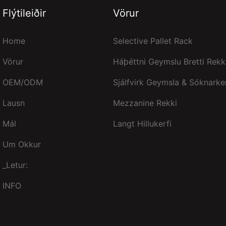
Flýtileiðir
Vörur
Home
Selective Pallet Rack
Vörur
Háþéttni Geymslu Bretti Rekki
OEM/ODM
Sjálfvirk Geymsla & Sóknarke
Lausn
Mezzanine Rekki
Mál
Langt Hillukerfi
Um Okkur
_Letur:
INFO