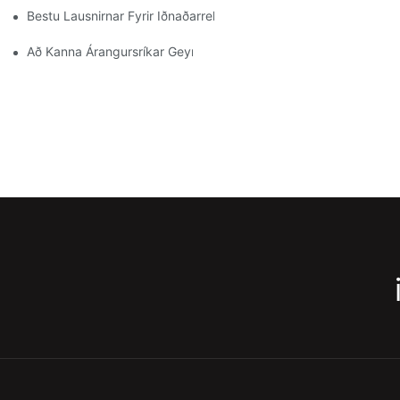
Bestu Lausnirnar Fyrir Iðnaðarrekki Fyrir Skilvirka Vöruhúsastjór
Að Kanna Árangursríkar Geymsluhillulausnir Fyrir Allar Atvinnugr