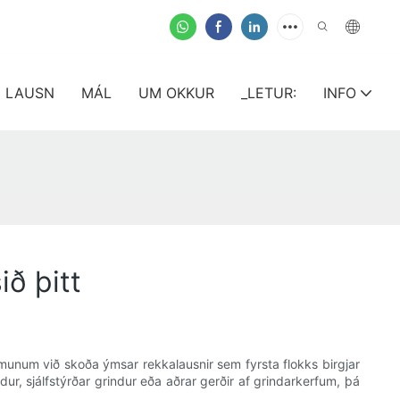
LAUSN
MÁL
UM OKKUR
_LETUR:
INFO
ið þitt
in munum við skoða ýmsar rekkalausnir sem fyrsta flokks birgjar
r, sjálfstýrðar grindur eða aðrar gerðir af grindarkerfum, þá