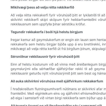
Mikilvægi þess að velja rétta rekkikerfið
Að velja rétta rekkakerfi fyrir vöruhúsið þitt er lykilatriði
skilvirkt rekkikerfi skipt sköpum fyrir heildarframleiðni v
rekkilausnum sem uppfylla þínar sérstöku kröfur.
Tegundir rekkakerfa í boði hjá helstu birgjum
Þegar kemur að geymslukerfum er engin ein lausn sem hent
rekkakerfa sem helstu birgjar bjóða upp á eru brettirekki, inn
mikilvægt að velja rétta kerfið út frá birgðum þínum, skipulag
Sérsniðnar rekkilausnir fyrir vöruhúsið þitt
Einn af helstu kostunum við að vinna með áreiðanlegum birgja
geymslurými eða sérhæfðar sjálfstýrðar rekki til að geyma f
rekkilausnir geturðu nýtt vöruhúsrýmið þitt sem best og hám
Að auka skilvirkni vöruhúsa með sjálfvirkum rekkakerfum
Í hraðskreiðum flutningsumhverfi nútímans er skilvirkni afar
framleiðni. Með eiginleikum eins og sjálfvirkri efnismeðhöndlu
að eiga í samstarfi við virtan birgi rekkikerfa sem býður upp á 
Að tryggja öryggi og að iðnaðarstaðlar séu í samræmi við