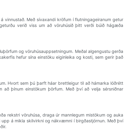
gi á vinnustað. Með sívaxandi kröfum í flutningageiranum getur
fa geturðu verið viss um að vöruhúsið þitt verði búið hágæða
sluþörfum og vöruhúsauppsetningum. Meðal algengustu gerða
kakerfis hefur sína einstöku eiginleika og kosti, sem gerir það
m. Hvort sem þú þarft háar brettleigur til að hámarka lóðrétt
i sín að þínum einstökum þörfum. Með því að velja sérsniðnar
hagræða rekstri vöruhúsa, draga úr mannlegum mistökum og auka
fi upp á mikla skilvirkni og nákvæmni í birgðastjórnun. Með því
ðir.