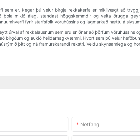
fi sem er. Þegar þú velur birgja rekkakerfa er mikilvægt að trygg
 að þola mikið álag, standast höggskemmdir og veita örugga geyms
nnuumhverfi fyrir starfsfólk vöruhússins og lágmarkað hættu á slysu
reytt úrval af rekkalausnum sem eru sniðnar að þörfum vöruhússins og 
ð birgðum og aukið heildarhagkvæmni. Hvort sem þú velur hefðbundnar
ruhúsrýmið þitt og ná framúrskarandi rekstri. Veldu skynsamlega og h
Netfang