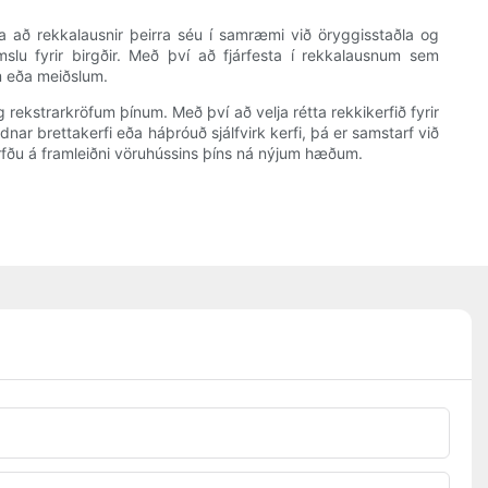
ja að rekkalausnir þeirra séu í samræmi við öryggisstaðla og
lu fyrir birgðir. Með því að fjárfesta í rekkalausnum sem
m eða meiðslum.
rekstrarkröfum þínum. Með því að velja rétta rekkikerfið fyrir
 brettakerfi eða háþróuð sjálfvirk kerfi, þá er samstarf við
orfðu á framleiðni vöruhússins þíns ná nýjum hæðum.