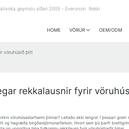
r skilvirka geymslu síðan 2005 - Everunion
Rekki
HOME
VÖRUR
OEM/ODM
ir vöruhúsið þitt
egar rekkalausnir fyrir vöruhús
lvirkni vöruhúsastarfsemi þinnar? Leitaðu ekki lengra! Í þessari gre
 og hagræða birgðastjórnunarferlum. Hvort sem þú þarft brettigrindu
etta og uppgötva hina fullkomnu rekkilausn fyrir vöruhúsþarfir þínar.