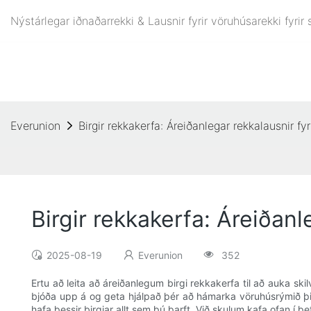
Nýstárlegar iðnaðarrekki & Lausnir fyrir vöruhúsarekki fyri
Everunion
Birgir rekkakerfa: Áreiðanlegar rekkalausnir fyr
Birgir rekkakerfa: Áreiðanl
2025-08-19
Everunion
352
Ertu að leita að áreiðanlegum birgi rekkakerfa til að auka ski
bjóða upp á og geta hjálpað þér að hámarka vöruhúsrýmið þitt
hafa þessir birgjar allt sem þú þarft. Við skulum kafa ofan í þ