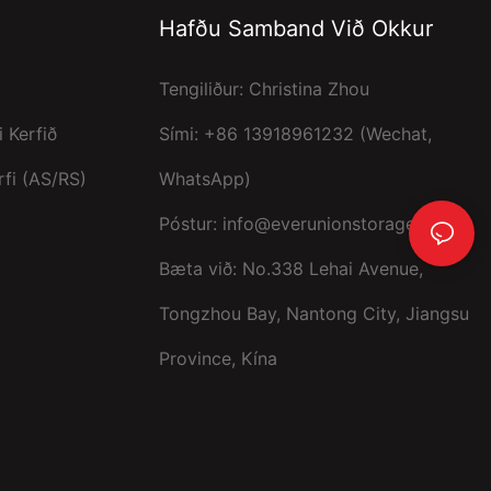
Hafðu Samband Við Okkur
Tengiliður: Christina Zhou
 Kerfið
Sími: +86 13918961232 (Wechat,
rfi (AS/RS)
WhatsApp)
Póstur:
info@everunionstorage.com
Bæta við: No.338 Lehai Avenue,
Tongzhou Bay, Nantong City, Jiangsu
Province, Kína