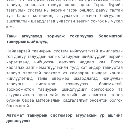
тавиур, консолын тавиур зэрэг орно. Төрөл бүрийн
тавиурын систем нь өөрийн гэсэн онцлог, давуу талтай
тул бараа материал, агуулахын зохион байгуулалт,
ашиглалтын шаардлагад үндэслэн зөвийг сонгох нь чухал
юм.
Таны агуулахад зориулж тохируулах боломжтой
тавиурын шийдлүүд
Найдвартай тавиурын систем нийлүүлэгчтэй ажиллахын
гол давуу талуудын нэг нь тавиурын шийдлүүдийг өөрийн
хэрэгцээнд нийцүүлэн өөрчлөх чадвар юм. Босоо
хадгалах зайг нэмэгдүүлэхийн тулд хэт өндөр тавиуртай
тавиур хэрэгтэй эсэхээс үл хамааран шилдэг ханган
нийлүүлэгчид таны өвөрмөц шаардлагад нийцүүлэн
тавиурын системээ тохируулах боломжтой.
Тохиромжтой тавиурын шийдлүүдийг сонгосноор та
агуулахынхаа орон зайг хамгийн их ашиглаж, төрөл
бүрийн бараа материалын хадгалалтыг оновчтой болгох
боломжтой.
Автомат тавиурын системээр агуулахын үр ашгийг
дээшлүүлэх