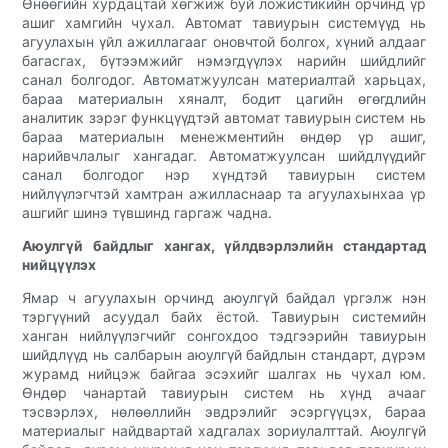
Өнөөгийн хурдацтай хөгжиж буй ложистикийн орчинд үр
ашиг хамгийн чухал. Автомат тавиурын системүүд нь
агуулахын үйл ажиллагааг оновчтой болгох, хүний алдааг
багасгах, бүтээмжийг нэмэгдүүлэх нарийн шийдлийг
санал болгодог. Автоматжуулсан материалтай харьцах,
бараа материалын хяналт, бодит цагийн өгөгдлийн
аналитик зэрэг функцүүдтэй автомат тавиурын систем нь
бараа материалын менежментийн өндөр үр ашиг,
нарийвчлалыг хангадаг. Автоматжуулсан шийдлүүдийг
санал болгодог нэр хүндтэй тавиурын систем
нийлүүлэгчтэй хамтран ажилласнаар та агуулахынхаа үр
ашгийг шинэ түвшинд гаргаж чадна.
Аюулгүй байдлыг хангах, үйлдвэрлэлийн стандартад
нийцүүлэх
Ямар ч агуулахын орчинд аюулгүй байдал үргэлж нэн
тэргүүний асуудал байх ёстой. Тавиурын системийн
ханган нийлүүлэгчийг сонгохдоо тэдгээрийн тавиурын
шийдлүүд нь салбарын аюулгүй байдлын стандарт, дүрэм
журамд нийцэж байгаа эсэхийг шалгах нь чухал юм.
Өндөр чанартай тавиурын систем нь хүнд ачааг
тэсвэрлэх, нөлөөллийн эвдрэлийг эсэргүүцэх, бараа
материалыг найдвартай хадгалах зориулалттай. Аюулгүй