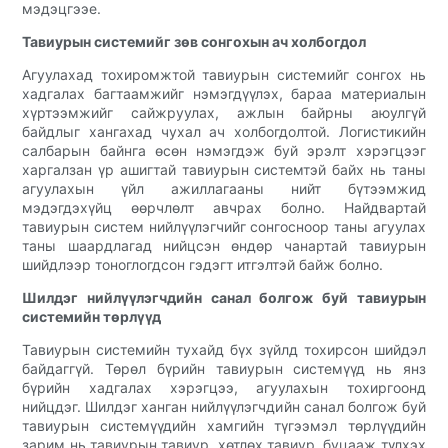
мэдэцгээе.
Тавиурын системийг зөв сонгохын ач холбогдол
Агуулахад тохиромжтой тавиурын системийг сонгох нь
хадгалах багтаамжийг нэмэгдүүлэх, бараа материалын
хүртээмжийг сайжруулах, ажлын байрны аюулгүй
байдлыг хангахад чухал ач холбогдолтой. Логистикийн
салбарын байнга өсөн нэмэгдэж буй эрэлт хэрэгцээг
харгалзан үр ашигтай тавиурын системтэй байх нь таны
агуулахын үйл ажиллагааны нийт бүтээмжид
мэдэгдэхүйц өөрчлөлт авчрах болно. Найдвартай
тавиурын систем нийлүүлэгчийг сонгосноор таны агуулах
таны шаардлагад нийцсэн өндөр чанартай тавиурын
шийдлээр тоноглогдсон гэдэгт итгэлтэй байж болно.
Шилдэг нийлүүлэгчдийн санал болгож буй тавиурын
системийн төрлүүд
Тавиурын системийн тухайд бүх зүйлд тохирсон шийдэл
байдаггүй. Төрөл бүрийн тавиурын системүүд нь янз
бүрийн хадгалах хэрэгцээ, агуулахын тохиргоонд
нийцдэг. Шилдэг ханган нийлүүлэгчдийн санал болгож буй
тавиурын системүүдийн хамгийн түгээмэл төрлүүдийн
зарим нь тавиурын тавиур, хөтлөх тавиур, буцааж түлхэх