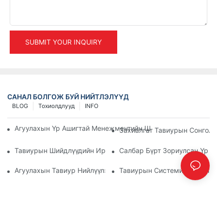
SUBMIT YOUR INQUIRY
САНАЛ БОЛГОЖ БУЙ НИЙТЛЭЛҮҮД
BLOG
Тохиолдлууд
INFO
Агуулахын Үр Ашигтай Менежментийн Шилдэг Үйлдвэрлэли
Захиалгат Тавиурын Сонголт
Тавиурын Шийдлүүдийн Ирээдүй: Чиг Хандлага Ба Инновац
Салбар Бүрт Зориулсан Үр Д
Агуулахын Тавиур Нийлүүлэгчид: Юуг Анхаарах Ёстой Вэ
Тавиурын Системийн Нийлүүл