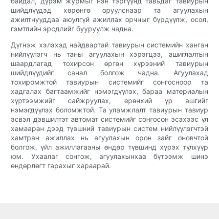
байдал, дүрэм журмыг нэн тэргүүнд тавьдаг тавиурын
шийдлүүдэд хөрөнгө оруулснаар та агуулахын
ажилтнууддаа аюулгүй ажиллах орчныг бүрдүүлж, осол,
гэмтлийн эрсдлийг бууруулж чадна.
Дүгнэж хэлэхэд найдвартай тавиурын системийн ханган
нийлүүлэгч нь таны агуулахын хэрэгцээ, ашиглалтын
шаардлагад тохирсон өргөн хүрээний тавиурын
шийдлүүдийг санал болгож чадна. Агуулахад
тохиромжтой тавиурын системийг сонгосноор та
хадгалах багтаамжийг нэмэгдүүлэх, бараа материалын
хүртээмжийг сайжруулах, ерөнхий үр ашгийг
нэмэгдүүлэх боломжтой. Та уламжлалт тавиурын тавиур
эсвэл дэвшилтэт автомат системийг сонгосон эсэхээс үл
хамааран дээд түвшний тавиурын систем нийлүүлэгчтэй
хамтран ажиллах нь агуулахын орон зайг оновчтой
болгож, үйл ажиллагааны өндөр түвшинд хүрэх түлхүүр
юм. Ухаалаг сонгож, агуулахынхаа бүтээмж шинэ
өндөрлөгт гарахыг хараарай.