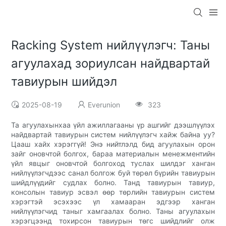
Racking System нийлүүлэгч: Таны
агуулахад зориулсан найдвартай
тавиурын шийдэл
2025-08-19
Everunion
323
Та агуулахынхаа үйл ажиллагааны үр ашгийг дээшлүүлэх
найдвартай тавиурын систем нийлүүлэгч хайж байна уу?
Цааш хайх хэрэггүй! Энэ нийтлэлд бид агуулахын орон
зайг оновчтой болгох, бараа материалын менежментийн
үйл явцыг оновчтой болгоход туслах шилдэг ханган
нийлүүлэгчдээс санал болгож буй төрөл бүрийн тавиурын
шийдлүүдийг судлах болно. Танд тавиурын тавиур,
консолын тавиур эсвэл өөр төрлийн тавиурын систем
хэрэгтэй эсэхээс үл хамааран эдгээр ханган
нийлүүлэгчид таныг хамгаалах болно. Таны агуулахын
хэрэгцээнд тохирсон тавиурын төгс шийдлийг олж