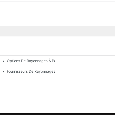
Options De Rayonnages À Palettes Sur Mesure : Adaptez-Les À
'entrepôt Efficace
ur Chaque Secteur D'activité
Fournisseurs De Rayonnages D'entrepôt : Les Points À Prendre