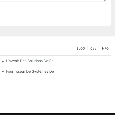
BLOG
Cas
INFO
 Vos Besoins De Stockage
L'avenir Des Solutions De Rayonnages Pour Palettes : Tendances
 En Compte
Fournisseur De Systèmes De Rayonnage : Facteurs Clés Pour Choi