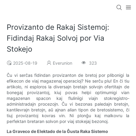
Provizanto de Rakaj Sistemoj:
Fidindaj Rakaj Solvoj por Via
Stokejo
2025-08-19
Everunion
323
Ĉu vi serĉas fidindan provizanton de bretoj por plibonigi la
efikecon de viaj magazenaj operacioj? Ne serĉu plu! En ĉi tiu
artikolo, ni esploros la diversajn bretajn solvojn ofertitajn de
bonegaj provizantoj, kiuj povas helpi optimumigi vian
magazenan spacon kaj fluliniigi viajn stokregistro-
administradajn procezojn. Ĉu vi bezonas paledajn bretojn,
kantilevrajn bretojn, aŭ ajnan alian tipon de bretosistemo, ĉi
tiuj provizantoj kovras vin. Ni plonĝu kaj malkovru la
perfektan bretaran solvon por viaj stokejaj bezonoj.
La Graveco de Elektado de la Ĝusta Raka Sistemo