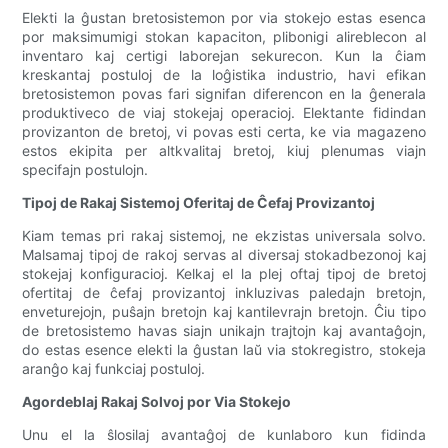
Elekti la ĝustan bretosistemon por via stokejo estas esenca
por maksimumigi stokan kapaciton, plibonigi alireblecon al
inventaro kaj certigi laborejan sekurecon. Kun la ĉiam
kreskantaj postuloj de la loĝistika industrio, havi efikan
bretosistemon povas fari signifan diferencon en la ĝenerala
produktiveco de viaj stokejaj operacioj. Elektante fidindan
provizanton de bretoj, vi povas esti certa, ke via magazeno
estos ekipita per altkvalitaj bretoj, kiuj plenumas viajn
specifajn postulojn.
Tipoj de Rakaj Sistemoj Oferitaj de Ĉefaj Provizantoj
Kiam temas pri rakaj sistemoj, ne ekzistas universala solvo.
Malsamaj tipoj de rakoj servas al diversaj stokadbezonoj kaj
stokejaj konfiguracioj. Kelkaj el la plej oftaj tipoj de bretoj
ofertitaj de ĉefaj provizantoj inkluzivas paledajn bretojn,
enveturejojn, puŝajn bretojn kaj kantilevrajn bretojn. Ĉiu tipo
de bretosistemo havas siajn unikajn trajtojn kaj avantaĝojn,
do estas esence elekti la ĝustan laŭ via stokregistro, stokeja
aranĝo kaj funkciaj postuloj.
Agordeblaj Rakaj Solvoj por Via Stokejo
Unu el la ŝlosilaj avantaĝoj de kunlaboro kun fidinda