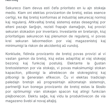
Sekureco ĉiam devus esti ĉefa prioritato en iu ajn stokeja
medio. Kiam oni elektas provizanton de bretoj, estas esence
certigi, ke iliaj bretoj konformas al industriaj sekurecaj normoj
kaj regularoj. Altkvalitaj bretaj sistemoj estas desegnitaj por
elteni pezajn ŝarĝojn, rezisti frapajn damaĝojn, kaj provizi
sekuran stokadon por inventaro. Investante en bretarojn, kiuj
prioritatigas sekurecon kaj plenumon de regularoj, vi povas
krei sekuran labormedion por viaj magazenistoj kaj
minimumigi la riskon de akcidentoj aŭ vundoj.
Konklude, fidinda provizanto de bretoj povas provizi al vi
vastan gamon da bretoj, kiuj estas adaptitaj al viaj stokejaj
bezonoj kaj funkciaj postuloj. Elektante la ĝustan
bretosistemon por via stokejo, vi povas maksimumigi stokan
kapaciton, plibonigi la alireblecon de stokregistroj kaj
plibonigi la ĝeneralan efikecon. Ĉu vi elektas tradiciajn
paledajn bretojn aŭ progresintajn aŭtomatajn sistemojn,
partneriĝi kun bonega provizanto de bretoj estas la ŝlosilo
por optimumigi vian stokejan spacon kaj atingi funkcian
plejbonecon. Elektu saĝe, kaj vidu la produktivecon de via
magazeno ŝvebi al novaj altaĵoj.