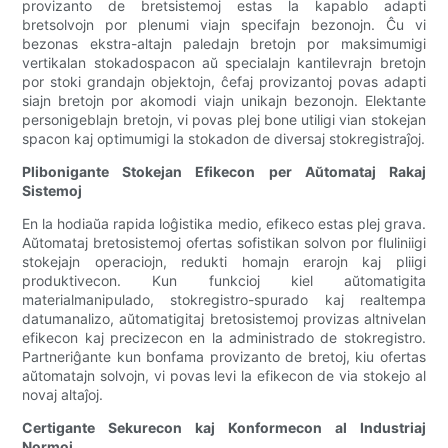
provizanto de bretsistemoj estas la kapablo adapti
bretsolvojn por plenumi viajn specifajn bezonojn. Ĉu vi
bezonas ekstra-altajn paledajn bretojn por maksimumigi
vertikalan stokadospacon aŭ specialajn kantilevrajn bretojn
por stoki grandajn objektojn, ĉefaj provizantoj povas adapti
siajn bretojn por akomodi viajn unikajn bezonojn. Elektante
personigeblajn bretojn, vi povas plej bone utiligi vian stokejan
spacon kaj optimumigi la stokadon de diversaj stokregistraĵoj.
Plibonigante Stokejan Efikecon per Aŭtomataj Rakaj
Sistemoj
En la hodiaŭa rapida loĝistika medio, efikeco estas plej grava.
Aŭtomataj bretosistemoj ofertas sofistikan solvon por fluliniigi
stokejajn operaciojn, redukti homajn erarojn kaj pliigi
produktivecon. Kun funkcioj kiel aŭtomatigita
materialmanipulado, stokregistro-spurado kaj realtempa
datumanalizo, aŭtomatigitaj bretosistemoj provizas altnivelan
efikecon kaj precizecon en la administrado de stokregistro.
Partneriĝante kun bonfama provizanto de bretoj, kiu ofertas
aŭtomatajn solvojn, vi povas levi la efikecon de via stokejo al
novaj altaĵoj.
Certigante Sekurecon kaj Konformecon al Industriaj
Normoj