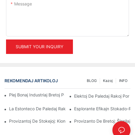
Message
SUBMIT YOUR INQUIRY
REKOMENDAJ ARTIKOLOJ
BLOG
Kazoj
INFO
Plej Bonaj Industriaj Bretoj Por Efika Magazenadministrado
Elektoj De Paledaj Rakoj Por S
La Estonteco De Paledaj Rakoj: Tendencoj Kaj Novigoj
Esplorante Efikajn Stokado-Rak
Provizantoj De Stokejoj: Kion Serĉi
Provizanto De Bretoj: Ŝlosilaj 