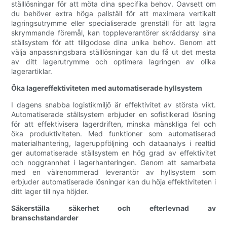
ställlösningar för att möta dina specifika behov. Oavsett om
du behöver extra höga pallställ för att maximera vertikalt
lagringsutrymme eller specialiserade grenställ för att lagra
skrymmande föremål, kan toppleverantörer skräddarsy sina
ställsystem för att tillgodose dina unika behov. Genom att
välja anpassningsbara ställlösningar kan du få ut det mesta
av ditt lagerutrymme och optimera lagringen av olika
lagerartiklar.
Öka lagereffektiviteten med automatiserade hyllsystem
I dagens snabba logistikmiljö är effektivitet av största vikt.
Automatiserade ställsystem erbjuder en sofistikerad lösning
för att effektivisera lagerdriften, minska mänskliga fel och
öka produktiviteten. Med funktioner som automatiserad
materialhantering, lageruppföljning och dataanalys i realtid
ger automatiserade ställsystem en hög grad av effektivitet
och noggrannhet i lagerhanteringen. Genom att samarbeta
med en välrenommerad leverantör av hyllsystem som
erbjuder automatiserade lösningar kan du höja effektiviteten i
ditt lager till nya höjder.
Säkerställa säkerhet och efterlevnad av
branschstandarder