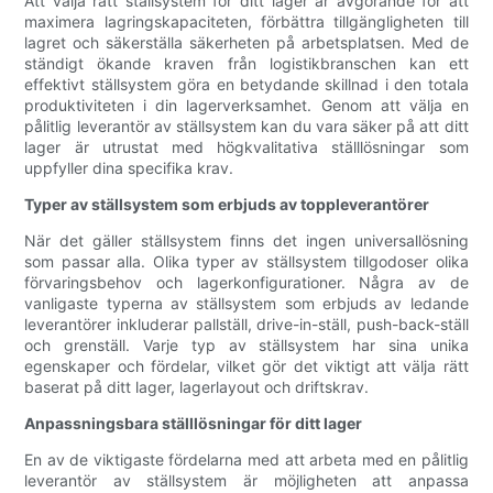
Att välja rätt ställsystem för ditt lager är avgörande för att
maximera lagringskapaciteten, förbättra tillgängligheten till
lagret och säkerställa säkerheten på arbetsplatsen. Med de
ständigt ökande kraven från logistikbranschen kan ett
effektivt ställsystem göra en betydande skillnad i den totala
produktiviteten i din lagerverksamhet. Genom att välja en
pålitlig leverantör av ställsystem kan du vara säker på att ditt
lager är utrustat med högkvalitativa ställlösningar som
uppfyller dina specifika krav.
Typer av ställsystem som erbjuds av toppleverantörer
När det gäller ställsystem finns det ingen universallösning
som passar alla. Olika typer av ställsystem tillgodoser olika
förvaringsbehov och lagerkonfigurationer. Några av de
vanligaste typerna av ställsystem som erbjuds av ledande
leverantörer inkluderar pallställ, drive-in-ställ, push-back-ställ
och grenställ. Varje typ av ställsystem har sina unika
egenskaper och fördelar, vilket gör det viktigt att välja rätt
baserat på ditt lager, lagerlayout och driftskrav.
Anpassningsbara ställlösningar för ditt lager
En av de viktigaste fördelarna med att arbeta med en pålitlig
leverantör av ställsystem är möjligheten att anpassa