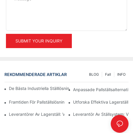
SUBMIT YOUR INQUIRY
REKOMMENDERADE ARTIKLAR
BLOG
Fall
INFO
De Bästa Industriella Ställlösningarna För Effektiv Lagerhanterin
Anpassade Pallställsalternativ
Framtiden För Pallställslösningar: Trender Och Innovationer
Utforska Effektiva Lagerställlö
Leverantörer Av Lagerställ: Vad Man Ska Leta Efter
Leverantör Av Ställsystem: Vikt