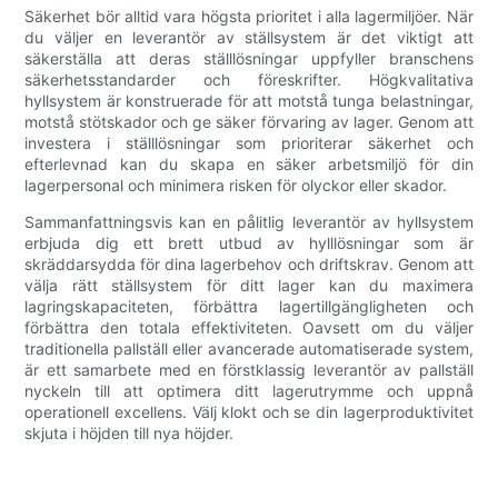
Säkerhet bör alltid vara högsta prioritet i alla lagermiljöer. När
du väljer en leverantör av ställsystem är det viktigt att
säkerställa att deras ställlösningar uppfyller branschens
säkerhetsstandarder och föreskrifter. Högkvalitativa
hyllsystem är konstruerade för att motstå tunga belastningar,
motstå stötskador och ge säker förvaring av lager. Genom att
investera i ställlösningar som prioriterar säkerhet och
efterlevnad kan du skapa en säker arbetsmiljö för din
lagerpersonal och minimera risken för olyckor eller skador.
Sammanfattningsvis kan en pålitlig leverantör av hyllsystem
erbjuda dig ett brett utbud av hylllösningar som är
skräddarsydda för dina lagerbehov och driftskrav. Genom att
välja rätt ställsystem för ditt lager kan du maximera
lagringskapaciteten, förbättra lagertillgängligheten och
förbättra den totala effektiviteten. Oavsett om du väljer
traditionella pallställ eller avancerade automatiserade system,
är ett samarbete med en förstklassig leverantör av pallställ
nyckeln till att optimera ditt lagerutrymme och uppnå
operationell excellens. Välj klokt och se din lagerproduktivitet
skjuta i höjden till nya höjder.