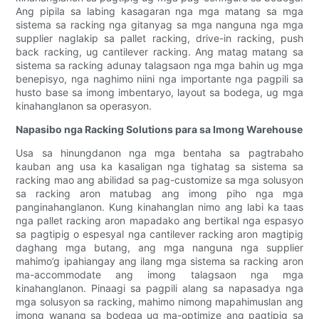
Ang pipila sa labing kasagaran nga mga matang sa mga
sistema sa racking nga gitanyag sa mga nanguna nga mga
supplier naglakip sa pallet racking, drive-in racking, push
back racking, ug cantilever racking. Ang matag matang sa
sistema sa racking adunay talagsaon nga mga bahin ug mga
benepisyo, nga naghimo niini nga importante nga pagpili sa
husto base sa imong imbentaryo, layout sa bodega, ug mga
kinahanglanon sa operasyon.
Napasibo nga Racking Solutions para sa Imong Warehouse
Usa sa hinungdanon nga mga bentaha sa pagtrabaho
kauban ang usa ka kasaligan nga tighatag sa sistema sa
racking mao ang abilidad sa pag-customize sa mga solusyon
sa racking aron matubag ang imong piho nga mga
panginahanglanon. Kung kinahanglan nimo ang labi ka taas
nga pallet racking aron mapadako ang bertikal nga espasyo
sa pagtipig o espesyal nga cantilever racking aron magtipig
daghang mga butang, ang mga nanguna nga supplier
mahimo’g ipahiangay ang ilang mga sistema sa racking aron
ma-accommodate ang imong talagsaon nga mga
kinahanglanon. Pinaagi sa pagpili alang sa napasadya nga
mga solusyon sa racking, mahimo nimong mapahimuslan ang
imong wanang sa bodega ug ma-optimize ang pagtipig sa