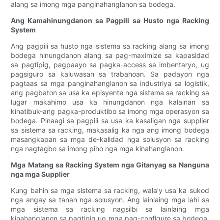
alang sa imong mga panginahanglanon sa bodega.
Ang Kamahinungdanon sa Pagpili sa Husto nga Racking
System
Ang pagpili sa husto nga sistema sa racking alang sa imong
bodega hinungdanon alang sa pag-maximize sa kapasidad
sa pagtipig, pagpaayo sa pagka-access sa imbentaryo, ug
pagsiguro sa kaluwasan sa trabahoan. Sa padayon nga
pagtaas sa mga panginahanglanon sa industriya sa logistik,
ang pagbaton sa usa ka episyente nga sistema sa racking sa
lugar makahimo usa ka hinungdanon nga kalainan sa
kinatibuk-ang pagka-produktibo sa imong mga operasyon sa
bodega. Pinaagi sa pagpili sa usa ka kasaligan nga supplier
sa sistema sa racking, makasalig ka nga ang imong bodega
masangkapan sa mga de-kalidad nga solusyon sa racking
nga nagtagbo sa imong piho nga mga kinahanglanon.
Mga Matang sa Racking System nga Gitanyag sa Nanguna
nga mga Supplier
Kung bahin sa mga sistema sa racking, wala’y usa ka sukod
nga angay sa tanan nga solusyon. Ang lainlaing mga lahi sa
mga sistema sa racking nagsilbi sa lainlaing mga
kinahanglanon sa pagtipig ug mga pag-configure sa bodega.