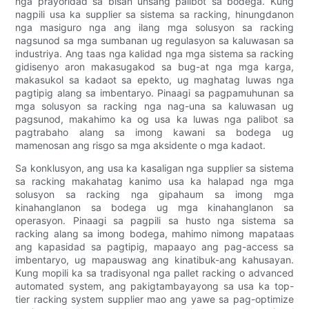
nga prayoridad sa bisan unsang palibot sa bodega. Kung
nagpili usa ka supplier sa sistema sa racking, hinungdanon
nga masiguro nga ang ilang mga solusyon sa racking
nagsunod sa mga sumbanan ug regulasyon sa kaluwasan sa
industriya. Ang taas nga kalidad nga mga sistema sa racking
gidisenyo aron makasugakod sa bug-at nga mga karga,
makasukol sa kadaot sa epekto, ug maghatag luwas nga
pagtipig alang sa imbentaryo. Pinaagi sa pagpamuhunan sa
mga solusyon sa racking nga nag-una sa kaluwasan ug
pagsunod, makahimo ka og usa ka luwas nga palibot sa
pagtrabaho alang sa imong kawani sa bodega ug
mamenosan ang risgo sa mga aksidente o mga kadaot.
Sa konklusyon, ang usa ka kasaligan nga supplier sa sistema
sa racking makahatag kanimo usa ka halapad nga mga
solusyon sa racking nga gipahaum sa imong mga
kinahanglanon sa bodega ug mga kinahanglanon sa
operasyon. Pinaagi sa pagpili sa husto nga sistema sa
racking alang sa imong bodega, mahimo nimong mapataas
ang kapasidad sa pagtipig, mapaayo ang pag-access sa
imbentaryo, ug mapauswag ang kinatibuk-ang kahusayan.
Kung mopili ka sa tradisyonal nga pallet racking o advanced
automated system, ang pakigtambayayong sa usa ka top-
tier racking system supplier mao ang yawe sa pag-optimize