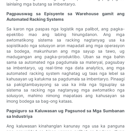
lainlaing mga butang sa imbentaryo.
Pagpauswag sa Episyente sa Warehouse gamit ang
Automated Racking Systems
Sa karon nga paspas nga logistik nga palibot, ang pagka-
epektibo mao ang labing hinungdanon. Ang mga
awtomatikong sistema sa racking nagtanyag usa ka
sopistikado nga solusyon aron mapadali ang mga operasyon
sa bodega, makunhuran ang mga sayup sa tawo, ug
madugangan ang pagka-produktibo. Uban sa mga bahin
sama sa automated nga pagdumala sa materyal, pagsubay
sa imbentaryo, ug real-time nga data analytics, ang mga
automated racking system naghatag ug taas nga lebel sa
kahusayan ug katukma sa pagdumala sa imbentaryo. Pinaagi
sa pakigtambayayong sa usa ka inila nga tigsuplay sa
sistema sa racking nga nagtanyag mga awtomatiko nga
solusyon, mahimo nimong mapataas ang kahusayan sa
imong bodega sa bag-ong kataas.
Pagsiguro sa Kaluwasan ug Pagsunod sa Mga Sumbanan
sa Industriya
Ang kaluwasan kinahanglan kanunay nga usa ka panguna