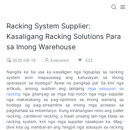
Racking System Supplier:
Kasaligang Racking Solutions Para
sa Imong Warehouse
2025-08-19
Everunion
323
Nangita ka ba usa ka kasaligan nga tigsuplay sa racking
system aron mapauswag ang kahusayan sa imong
operasyon sa bodega? Ayaw na pangitaa pa! Sa kini nga
artikulo, among susihon ang lainlaing
mga solusyon sa
racking
nga gitanyag sa mga top-notch nga mga supplier
nga makatabang sa pag-optimize sa imong wanang sa
bodega ug pag-streamline sa imong mga proseso sa
pagdumala sa imbentaryo. Kung kinahanglan nimo ang pallet
racking, cantilever racking, o bisan unsang lain nga klase sa
racking system, kini nga mga supplier nasakpan ka. Mag-
dive kita ug mahibal-an ang hingpit nga solusyon sa racking