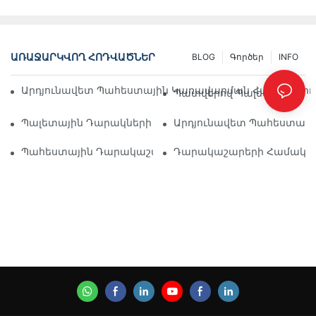
ԱՌԱՋԱՐԿՎՈՂ ՀՈԴՎԱԾՆԵՐ
BLOG
Գործեր
INFO
Արդյունավետ Պահեստային Կառավարման Համար Արդյ
Պատվերով Պալետային Դա
Պալետային Դարակների Լուծումների Ապագան. Միտումն
Արդյունավետ Պահեստավոր
Պահեստային Դարակաշարերի Մատակարարներ. Ինչ Փ
Դարակաշարերի Համակարգ