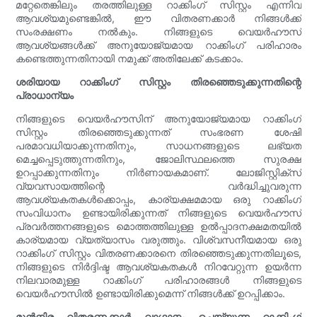
മറ്റേതെങ്കിലും തരത്തിലുള്ള റാക്കിംഗ് സിസ്റ്റം എന്നിവ
ആവശ്യമുണ്ടെങ്കിൽ, ഈ വിതരണക്കാർ നിങ്ങൾക്ക്
സംരക്ഷണം നൽകും. നിങ്ങളുടെ വെയർഹൗസ്
ആവശ്യങ്ങൾക്ക് അനുയോജ്യമായ റാക്കിംഗ് പരിഹാരം
കണ്ടെത്തുന്നതിനായി നമുക്ക് അതിലേക്ക് കടക്കാം.
ശരിയായ റാക്കിംഗ് സിസ്റ്റം തിരഞ്ഞെടുക്കുന്നതിന്റെ
പ്രാധാന്യം
നിങ്ങളുടെ വെയർഹൗസിന് അനുയോജ്യമായ റാക്കിംഗ്
സിസ്റ്റം തിരഞ്ഞെടുക്കുന്നത് സംഭരണ ശേഷി
പരമാവധിയാക്കുന്നതിനും, സാധനങ്ങളുടെ ലഭ്യത
മെച്ചപ്പെടുത്തുന്നതിനും, ജോലിസ്ഥലത്തെ സുരക്ഷ
ഉറപ്പാക്കുന്നതിനും നിർണായകമാണ്. ലോജിസ്റ്റിക്സ്
വ്യവസായത്തിന്റെ വർദ്ധിച്ചുവരുന്ന
ആവശ്യകതകൾക്കൊപ്പം, കാര്യക്ഷമമായ ഒരു റാക്കിംഗ്
സംവിധാനം ഉണ്ടായിരിക്കുന്നത് നിങ്ങളുടെ വെയർഹൗസ്
പ്രവർത്തനങ്ങളുടെ മൊത്തത്തിലുള്ള ഉൽപ്പാദനക്ഷമതയിൽ
കാര്യമായ വ്യത്യാസം വരുത്തും. വിശ്വസനീയമായ ഒരു
റാക്കിംഗ് സിസ്റ്റം വിതരണക്കാരനെ തിരഞ്ഞെടുക്കുന്നതിലൂടെ,
നിങ്ങളുടെ നിർദ്ദിഷ്ട ആവശ്യകതകൾ നിറവേറ്റുന്ന ഉയർന്ന
നിലവാരമുള്ള റാക്കിംഗ് പരിഹാരങ്ങൾ നിങ്ങളുടെ
വെയർഹൗസിൽ ഉണ്ടായിരിക്കുമെന്ന് നിങ്ങൾക്ക് ഉറപ്പിക്കാം.
മുൻനിര വിതരണക്കാർ വാഗ്ദാനം ചെയ്യുന്ന റാക്കിംഗ്