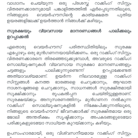
വാഗ്ദാനം ചെയ്യുന്ന ഒരു പ്രശസ്ത റാക്കിംഗ് സിസ്റ്റം
വിതരണക്കാരനുമായി പങ്കാളിത്തത്തിൽ ഏർപ്പെടുന്നതിലൂടെ,
നിങ്ങളുടെ വെയർഹൗസിന്റെ കാര്യക്ഷമത പുതിയ
ഉയരങ്ങളിലേക്ക് ഉയർത്താൻ നിങ്ങൾക്ക് കഴിയും.
സുരക്ഷയും വ്യവസായ മാനദണ്ഡങ്ങൾ പാലിക്കലും
ഉറപ്പാക്കൽ
ഏതൊരു വെയർഹൗസ് പരിതസ്ഥിതിയിലും സുരക്ഷ
എപ്പോഴും ഒരു മുൻ‌ഗണനയായിരിക്കണം. ഒരു റാക്കിംഗ് സിസ്റ്റം
വിതരണക്കാരനെ തിരഞ്ഞെടുക്കുമ്പോൾ, അവരുടെ റാക്കിംഗ്
സൊല്യൂഷനുകൾ വ്യവസായ സുരക്ഷാ മാനദണ്ഡങ്ങളും
ചട്ടങ്ങളും പാലിക്കുന്നുണ്ടെന്ന് ഉറപ്പാക്കേണ്ടത്
അത്യാവശ്യമാണ്. ഉയർന്ന നിലവാരമുള്ള റാക്കിംഗ്
സിസ്റ്റങ്ങൾ കനത്ത ഭാരങ്ങളെ ചെറുക്കാനും, ആഘാത
നാശനഷ്ടങ്ങളെ ചെറുക്കാനും, സാധനങ്ങൾ സുരക്ഷിതമായി
സൂക്ഷിക്കാനും രൂപകൽപ്പന ചെയ്തിട്ടുള്ളതാണ്.
സുരക്ഷയ്ക്കും അനുസരണത്തിനും മുൻഗണന നൽകുന്ന
റാക്കിംഗ് സൊല്യൂഷനുകളിൽ നിക്ഷേപിക്കുന്നതിലൂടെ,
നിങ്ങളുടെ വെയർഹൗസ് ജീവനക്കാർക്ക് സുരക്ഷിതമായ ഒരു
ജോലി അന്തരീക്ഷം സൃഷ്ടിക്കാനും അപകടങ്ങളുടെയോ
പരിക്കുകളുടെയോ സാധ്യത കുറയ്ക്കാനും കഴിയും.
ഉപസംഹാരമായി, ഒരു വിശ്വസനീയമായ റാക്കിംഗ് സിസ്റ്റം