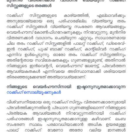
സിസ്റ്റങ്ങളുടെ തരങ്ങൾ
റാക്കിംഗ് സിസ്റ്റങ്ങളുടെ കാര്യത്തിൽ, എല്ലാവർക്കും
അനുയോജ്യമായ ഒരു പരിഹാരമില്ല. വ്യത്യസ്ത തരം
റാക്കിംഗ് സിസ്റ്റങ്ങൾ വ്യത്യസ്ത സംഭരണ ആവശ്യങ്ങളും
വെയർഹൗസ് കോൺഫിഗറേഷനുകളും നിറവേറ്റുന്നു. മുൻനിര
വിതരണക്കാർ വാഗ്ദാനം ചെയ്യുന്ന ഏറ്റവും സാധാരണമായ
ചില തരം റാക്കിംഗ് സിസ്റ്റങ്ങളിൽ പാലറ്റ് റാക്കിംഗ്, ഡ്രൈവ്-
ഇൻ റാക്കിംഗ്, പുഷ് ബാക്ക് റാക്കിംഗ്, കാന്റിലിവർ റാക്കിംഗ്
എന്നിവ ഉൾപ്പെടുന്നു. ഓരോ തരം റാക്കിംഗ് സിസ്റ്റത്തിനും
അതിന്റേതായ സവിശേഷതകളും ഗുണങ്ങളുമുണ്ട്, അതിനാൽ
നിങ്ങളുടെ ഇൻവെന്ററി, വെയർഹൗസ് ലേഔട്ട്, പ്രവർത്തന
ആവശ്യകതകൾ എന്നിവയെ അടിസ്ഥാനമാക്കി ശരിയായത്
തിരഞ്ഞെടുക്കേണ്ടത് അത്യാവശ്യമാണ്.
നിങ്ങളുടെ വെയർഹൗസിനായി ഇഷ്ടാനുസൃതമാക്കാവുന്ന
റാക്കിംഗ് സൊല്യൂഷനുകൾ
വിശ്വസനീയമായ ഒരു റാക്കിംഗ് സിസ്റ്റം വിതരണക്കാരനുമായി
പ്രവർത്തിക്കുന്നതിന്റെ പ്രധാന ഗുണങ്ങളിലൊന്ന് നിങ്ങളുടെ
പ്രത്യേക ആവശ്യങ്ങൾ നിറവേറ്റുന്നതിനായി റാക്കിംഗ്
പരിഹാരങ്ങൾ ഇഷ്ടാനുസൃതമാക്കാനുള്ള കഴിവാണ്. ലംബ
സംഭരണ സ്ഥലം പരമാവധിയാക്കാൻ അധിക ഉയരമുള്ള
പാലറ്റ് റാക്കിംഗ് വേണോ അതോ വലിയ ഇനങ്ങൾ