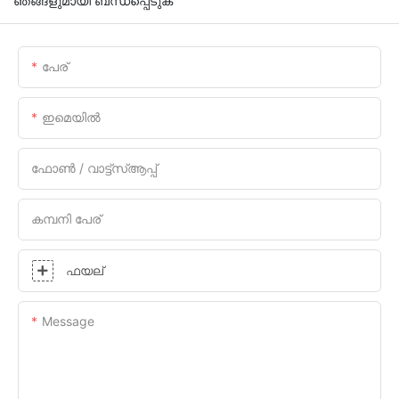
ഞങ്ങളുമായി ബന്ധപ്പെടുക
പേര്
ഇമെയിൽ
ഫോൺ / വാട്ട്സ്ആപ്പ്
കമ്പനി പേര്
ഫയല്
Message