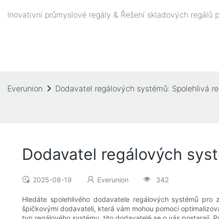
Inovativní průmyslové regály & Řešení skladových regálů 
Everunion
Dodavatel regálových systémů: Spolehlivá re
Dodavatel regálových syst
2025-08-19
Everunion
342
Hledáte spolehlivého dodavatele regálových systémů pro 
špičkovými dodavateli, která vám mohou pomoci optimalizovat 
typ regálového systému, tito dodavatelé se o vás postarají. P