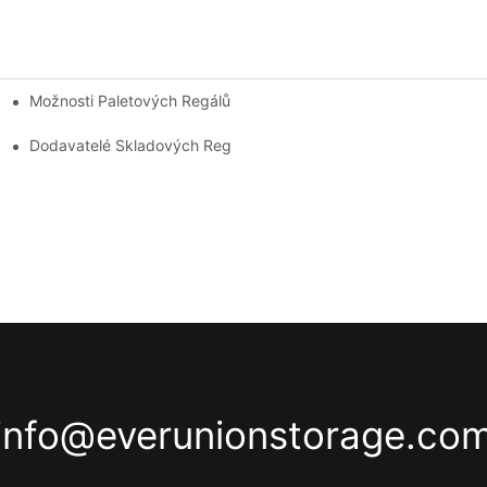
Možnosti Paletových Regálů Na Míru: Přizpůsobení Vašim Potře
ladu
Odvětví
Dodavatelé Skladových Regálů: Na Co Se Zaměřit
info@everunionstorage.co