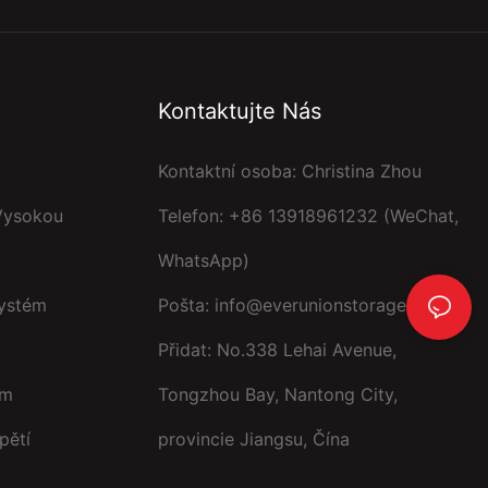
Kontaktujte Nás
Kontaktní osoba: Christina Zhou
Vysokou
Telefon: +86 13918961232 (WeChat,
WhatsApp)
Systém
Pošta:
info@everunionstorage.com
Přidat: No.338 Lehai Avenue,
ém
Tongzhou Bay, Nantong City,
pětí
provincie Jiangsu, Čína