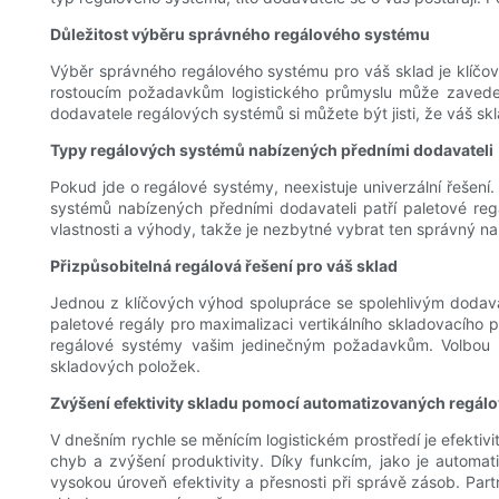
Důležitost výběru správného regálového systému
Výběr správného regálového systému pro váš sklad je klíčový
rostoucím požadavkům logistického průmyslu může zavedení
dodavatele regálových systémů si můžete být jisti, že váš sk
Typy regálových systémů nabízených předními dodavateli
Pokud jde o regálové systémy, neexistuje univerzální řešen
systémů nabízených předními dodavateli patří paletové r
vlastnosti a výhody, takže je nezbytné vybrat ten správný 
Přizpůsobitelná regálová řešení pro váš sklad
Jednou z klíčových výhod spolupráce se spolehlivým dodava
paletové regály pro maximalizaci vertikálního skladovacího
regálové systémy vašim jedinečným požadavkům. Volbou př
skladových položek.
Zvýšení efektivity skladu pomocí automatizovaných regál
V dnešním rychle se měnícím logistickém prostředí je efektiv
chyb a zvýšení produktivity. Díky funkcím, jako je automa
vysokou úroveň efektivity a přesnosti při správě zásob. Pa