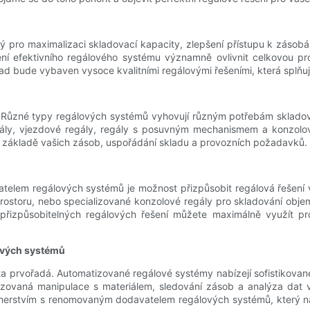
 pro maximalizaci skladovací kapacity, zlepšení přístupu k zásobá
 efektivního regálového systému významně ovlivnit celkovou pro
lad bude vybaven vysoce kvalitními regálovými řešeními, která splňu
í. Různé typy regálových systémů vyhovují různým potřebám skladov
egály, vjezdové regály, regály s posuvným mechanismem a konzolo
na základě vašich zásob, uspořádání skladu a provozních požadavků.
telem regálových systémů je možnost přizpůsobit regálová řešení 
 prostoru, nebo specializované konzolové regály pro skladování obj
izpůsobitelných regálových řešení můžete maximálně využít pro
ových systémů
ita prvořadá. Automatizované regálové systémy nabízejí sofistikované
tizovaná manipulace s materiálem, sledování zásob a analýza dat
rtnerstvím s renomovaným dodavatelem regálových systémů, který na