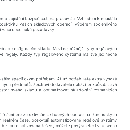
m a zajištění bezpečnosti na pracovišti. Vzhledem k neustále
duktivitu vašich skladových operací. Výběrem spolehlivého
jí vaše specifické požadavky.
ání a konfiguracím skladu. Mezi nejběžnější typy regálových
vé regály. Každý typ regálového systému má své jedinečné
vašim specifickým potřebám. Ať už potřebujete extra vysoké
emných předmětů, špičkoví dodavatelé dokáží přizpůsobit své
stor svého skladu a optimalizovat skladování rozmanitých
 řešení pro zefektivnění skladových operací, snížení lidských
 v reálném čase, poskytují automatizované regálové systémy
bízí automatizovaná řešení, můžete povýšit efektivitu svého