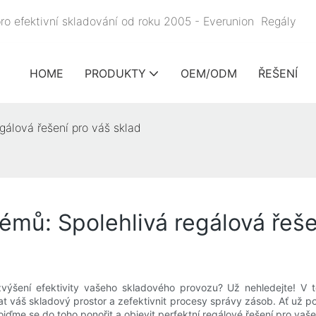
pro efektivní skladování od roku 2005 - Everunion
Regály
HOME
PRODUKTY
OEM/ODM
ŘEŠENÍ
gálová řešení pro váš sklad
émů: Spolehlivá regálová řeše
zvýšení efektivity vašeho skladového provozu? Už nehledejte! V
váš skladový prostor a zefektivnit procesy správy zásob. Ať už pot
ojďme se do toho ponořit a objevit perfektní regálové řešení pro vaš