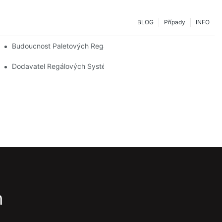
BLOG
Případy
INFO
bám Skladování
Budoucnost Paletových Regálů: Trendy A Inovace
Dodavatel Regálových Systémů: Klíčové Faktory Pro Výběr Sprá
m