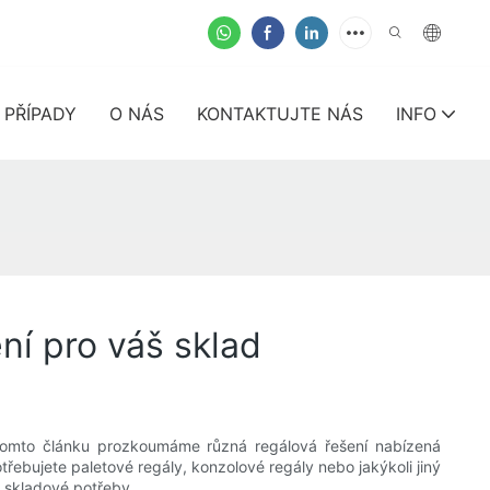
PŘÍPADY
O NÁS
KONTAKTUJTE NÁS
INFO
ní pro váš sklad
 tomto článku prozkoumáme různá regálová řešení nabízená
řebujete paletové regály, konzolové regály nebo jakýkoli jiný
e skladové potřeby.