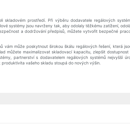
i skladovém prostředí. Při výběru dodavatele regálových systémů 
álové systémy jsou navrženy tak, aby odolaly těžkému zatížení, od
 bezpečnost a dodržování předpisů, můžete vytvořit bezpečné praco
témů vám může poskytnout širokou škálu regálových řešení, která
d můžete maximalizovat skladovací kapacitu, zlepšit dostupnost z
stémy, partnerství s dodavatelem regálových systémů nejvyšší úr
k produktivita vašeho skladu stoupá do nových výšin.