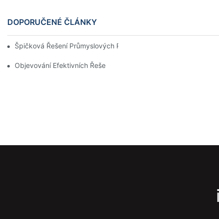
DOPORUČENÉ ČLÁNKY
Špičková Řešení Průmyslových Regálů Pro Efektivní Správu Sk
Objevování Efektivních Řešení Skladovacích Regálů Pro Každé 