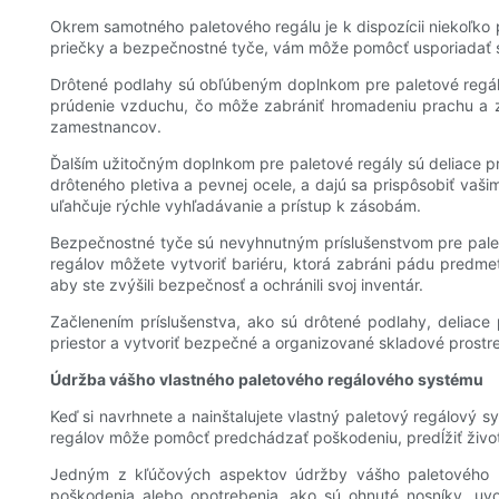
Okrem samotného paletového regálu je k dispozícii niekoľko p
priečky a bezpečnostné tyče, vám môže pomôcť usporiadať s
Drôtené podlahy sú obľúbeným doplnkom pre paletové regál
prúdenie vzduchu, čo môže zabrániť hromadeniu prachu a zle
zamestnancov.
Ďalším užitočným doplnkom pre paletové regály sú deliace pr
drôteného pletiva a pevnej ocele, a dajú sa prispôsobiť vaš
uľahčuje rýchle vyhľadávanie a prístup k zásobám.
Bezpečnostné tyče sú nevyhnutným príslušenstvom pre pale
regálov môžete vytvoriť bariéru, ktorá zabráni pádu predme
aby ste zvýšili bezpečnosť a ochránili svoj inventár.
Začlenením príslušenstva, ako sú drôtené podlahy, deliace
priestor a vytvoriť bezpečné a organizované skladové prostre
Údržba vášho vlastného paletového regálového systému
Keď si navrhnete a nainštalujete vlastný paletový regálový 
regálov môže pomôcť predchádzať poškodeniu, predĺžiť živo
Jedným z kľúčových aspektov údržby vášho paletového re
poškodenia alebo opotrebenia, ako sú ohnuté nosníky, uv