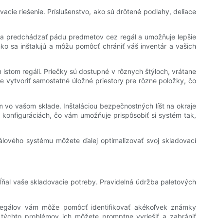
acie riešenie. Príslušenstvo, ako sú drôtené podlahy, deliace
ha predchádzať pádu predmetov cez regál a umožňuje lepšie
ko sa inštalujú a môžu pomôcť chrániť váš inventár a vašich
istom regáli. Priečky sú dostupné v rôznych štýloch, vrátane
e vytvoriť samostatné úložné priestory pre rôzne položky, čo
o vašom sklade. Inštaláciou bezpečnostných líšt na okraje
 konfiguráciách, čo vám umožňuje prispôsobiť si systém tak,
álového systému môžete ďalej optimalizovať svoj skladovací
pĺňal vaše skladovacie potreby. Pravidelná údržba paletových
 regálov vám môže pomôcť identifikovať akékoľvek známky
týchto problémov ich môžete promptne vyriešiť a zabrániť