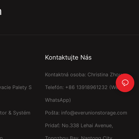
m
Kontaktujte Nás
Kontaktná osoba: Christina Zhou
acie Palety S
Telefón: +86 13918961232 (WeChat,
WhatsApp)
tor & Systém
Pošta:
info@everunionstorage.com
Pridať: No.338 Lehai Avenue,
ém
Tongzhou Bay, Nantong City,