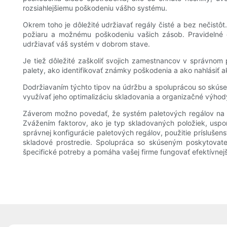
rozsiahlejšiemu poškodeniu vášho systému.
Okrem toho je dôležité udržiavať regály čisté a bez nečistôt
požiaru a možnému poškodeniu vašich zásob. Pravidelné
udržiavať váš systém v dobrom stave.
Je tiež dôležité zaškoliť svojich zamestnancov v správno
palety, ako identifikovať známky poškodenia a ako nahlási
Dodržiavaním týchto tipov na údržbu a spoluprácou so skúse
využívať jeho optimalizáciu skladovania a organizačné výhod
Záverom možno povedať, že systém paletových regálov na mi
Zvážením faktorov, ako je typ skladovaných položiek, uspo
správnej konfigurácie paletových regálov, použitie prísluše
skladové prostredie. Spolupráca so skúseným poskytovate
špecifické potreby a pomáha vašej firme fungovať efektívnejš