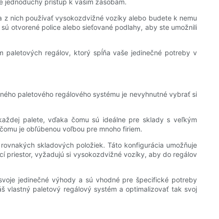
je jednoduchý prístup k vašim zásobám.
 a z nich používať vysokozdvižné vozíky alebo budete k nemu
sú otvorené police alebo sieťované podlahy, aby ste umožnili
 paletových regálov, ktorý spĺňa vaše jedinečné potreby v
stného paletového regálového systému je nevyhnutné vybrať si
u každej palete, vďaka čomu sú ideálne pre sklady s veľkým
a čomu je obľúbenou voľbou pre mnoho firiem.
 rovnakých skladových položiek. Táto konfigurácia umožňuje
cí priestor, vyžadujú si vysokozdvižné vozíky, aby do regálov
 svoje jedinečné výhody a sú vhodné pre špecifické potreby
š vlastný paletový regálový systém a optimalizovať tak svoj