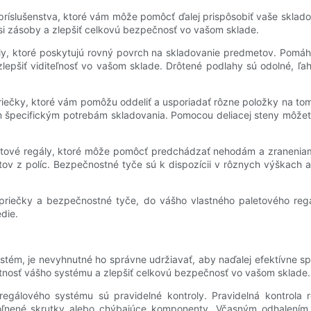
ríslušenstva, ktoré vám môže pomôcť ďalej prispôsobiť vaše skladov
i zásoby a zlepšiť celkovú bezpečnosť vo vašom sklade.
y, ktoré poskytujú rovný povrch na skladovanie predmetov. Pomá
pšiť viditeľnosť vo vašom sklade. Drôtené podlahy sú odolné, ľah
iečky, ktoré vám pomôžu oddeliť a usporiadať rôzne položky na tom 
im špecifickým potrebám skladovania. Pomocou deliacej steny môžet
tové regály, ktoré môže pomôcť predchádzať nehodám a zraneniam v
tov z políc. Bezpečnostné tyče sú k dispozícii v rôznych výškach a
 priečky a bezpečnostné tyče, do vášho vlastného paletového reg
die.
systém, je nevyhnutné ho správne udržiavať, aby naďalej efektívne s
tnosť vášho systému a zlepšiť celkovú bezpečnosť vo vašom sklade.
gálového systému sú pravidelné kontroly. Pravidelná kontrola
oľnené skrutky alebo chýbajúce komponenty. Včasným odhalením 