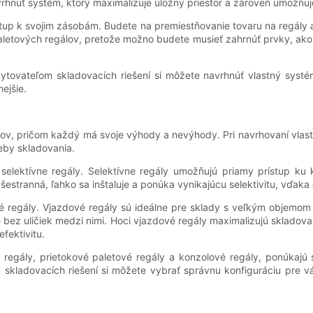
rhnúť systém, ktorý maximalizuje úložný priestor a zároveň umožňu
stup k svojim zásobám. Budete na premiestňovanie tovaru na regály
aletových regálov, pretože možno budete musieť zahrnúť prvky, ako 
tovateľom skladovacích riešení si môžete navrhnúť vlastný systém
ejšie.
álov, pričom každý má svoje výhody a nevýhody. Pri navrhovaní vla
eby skladovania.
 selektívne regály. Selektívne regály umožňujú priamy prístup k
šestranná, ľahko sa inštaluje a ponúka vynikajúcu selektivitu, vďak
é regály. Vjazdové regály sú ideálne pre sklady s veľkým objemom
bez uličiek medzi nimi. Hoci vjazdové regály maximalizujú skladova
fektivitu.
é regály, prietokové paletové regály a konzolové regály, ponúkajú
kladovacích riešení si môžete vybrať správnu konfiguráciu pre vá