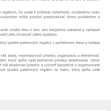
 regáloch, čo vedie k zníženej viditeľnosti, zvýšenému riziku
ným vzduchom môže pomôcť predchádzať týmto problémom a
vaním svojho tímu o tom, ako bezpečne nakladať a vykladať
ečiť dlhú životnosť vášho systému.
stný systém paletových regálov v perfektnom stave a naďalej
 sklad, maximalizovať priestor, organizáciu a efektívnosť.
tém, ktorý spĺňa vaše jedinečné potreby skladovania. Výber
ť váš skladovací priestor a vytvoriť bezpečné a organizované
vať systém paletových regálov na mieru, ktorý spĺňa vaše