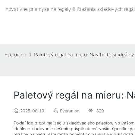
Inovatívne priemyselné regály & Riešenia skladových regá
Everunion
Paletový regál na mieru: Navrhnite si ideáln
Paletový regál na mieru: N
2025-08-19
Everunion
329
Pokiaľ ide o optimalizáciu skladovacieho priestoru vo vaš
ideálne skladovacie riešenie prispôsobené vašim špecifickým
regálov na mieru vám môže pomôcť čo najlepšie využiť dostup