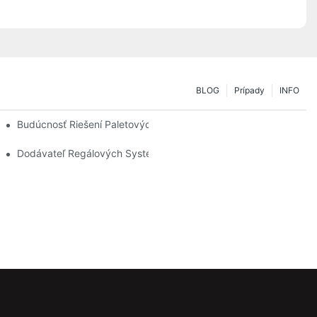
BLOG
Prípady
INFO
otrebám Skladovania
Budúcnosť Riešení Paletových Regálov: Trendy A Inovácie
Dodávateľ Regálových Systémov: Kľúčové Faktory Pre Výber Sp