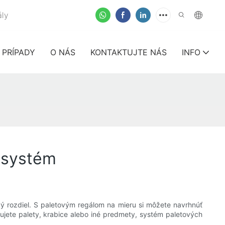
ly
PRÍPADY
O NÁS
KONTAKTUJTE NÁS
INFO
í systém
ý rozdiel. S paletovým regálom na mieru si môžete navrhnúť
dujete palety, krabice alebo iné predmety, systém paletových