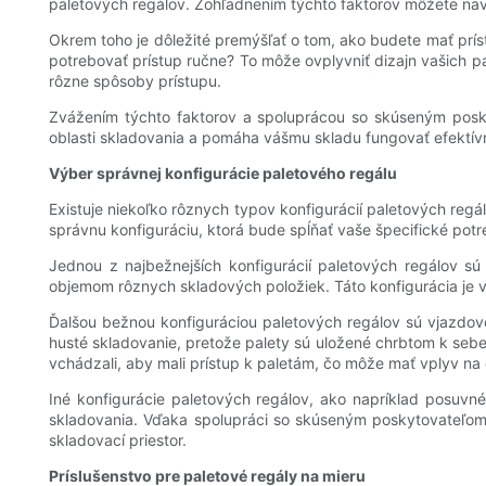
paletových regálov. Zohľadnením týchto faktorov môžete nav
Okrem toho je dôležité premýšľať o tom, ako budete mať prí
potrebovať prístup ručne? To môže ovplyvniť dizajn vašich p
rôzne spôsoby prístupu.
Zvážením týchto faktorov a spoluprácou so skúseným posky
oblasti skladovania a pomáha vášmu skladu fungovať efektívn
Výber správnej konfigurácie paletového regálu
Existuje niekoľko rôznych typov konfigurácií paletových reg
správnu konfiguráciu, ktorá bude spĺňať vaše špecifické potr
Jednou z najbežnejších konfigurácií paletových regálov sú
objemom rôznych skladových položiek. Táto konfigurácia je v
Ďalšou bežnou konfiguráciou paletových regálov sú vjazdov
husté skladovanie, pretože palety sú uložené chrbtom k sebe 
vchádzali, aby mali prístup k paletám, čo môže mať vplyv na e
Iné konfigurácie paletových regálov, ako napríklad posuvn
skladovania. Vďaka spolupráci so skúseným poskytovateľom s
skladovací priestor.
Príslušenstvo pre paletové regály na mieru