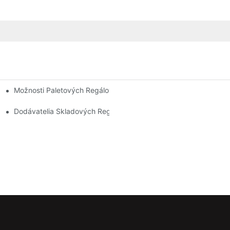
Možnosti Paletových Regálov Na Mieru: Prispôsobenie Vašim P
ie Skladu
 Odvetvie
Dodávatelia Skladových Regálov: Na Čo Sa Zamerať