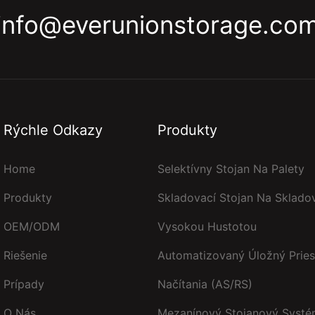
info@everunionstorage.co
Rýchle Odkazy
Produkty
Home
Selektívny Stojan Na Palety
Produkty
Skladovací Stojan Na Skladov
OEM/ODM
Vysokou Hustotou
Riešenie
Automatizovaný Úložný Pries
Prípady
Načítania (AS/RS)
O Nás
Mezanínový Stojanový Syst