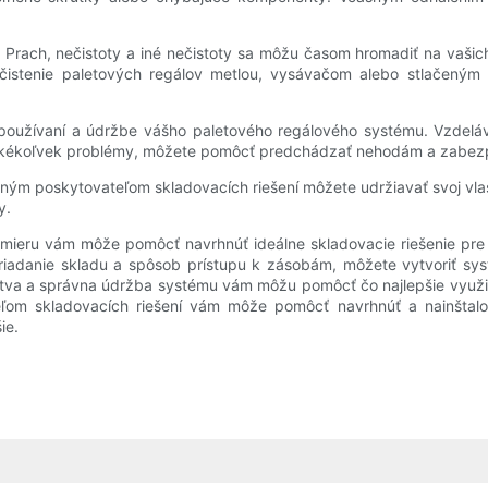
. Prach, nečistoty a iné nečistoty sa môžu časom hromadiť na vašich
 čistenie paletových regálov metlou, vysávačom alebo stlače
m používaní a údržbe vášho paletového regálového systému. Vzdelá
ť akékoľvek problémy, môžete pomôcť predchádzať nehodám a zabezp
ným poskytovateľom skladovacích riešení môžete udržiavať svoj vla
y.
eru vám môže pomôcť navrhnúť ideálne skladovacie riešenie pre váš
riadanie skladu a spôsob prístupu k zásobám, môžete vytvoriť sys
nstva a správna údržba systému vám môžu pomôcť čo najlepšie využi
ľom skladovacích riešení vám môže pomôcť navrhnúť a nainštalo
ie.