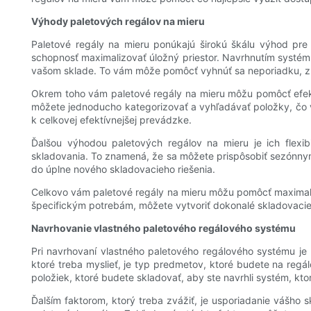
Výhody paletových regálov na mieru
Paletové regály na mieru ponúkajú širokú škálu výhod pre 
schopnosť maximalizovať úložný priestor. Navrhnutím systém
vašom sklade. To vám môže pomôcť vyhnúť sa neporiadku, zníži
Okrem toho vám paletové regály na mieru môžu pomôcť efekt
môžete jednoducho kategorizovať a vyhľadávať položky, čo v
k celkovej efektívnejšej prevádzke.
Ďalšou výhodou paletových regálov na mieru je ich flexi
skladovania. To znamená, že sa môžete prispôsobiť sezónn
do úplne nového skladovacieho riešenia.
Celkovo vám paletové regály na mieru môžu pomôcť maximalizo
špecifickým potrebám, môžete vytvoriť dokonalé skladovacie 
Navrhovanie vlastného paletového regálového systému
Pri navrhovaní vlastného paletového regálového systému je p
ktoré treba myslieť, je typ predmetov, ktoré budete na reg
položiek, ktoré budete skladovať, aby ste navrhli systém, kt
Ďalším faktorom, ktorý treba zvážiť, je usporiadanie vášho s