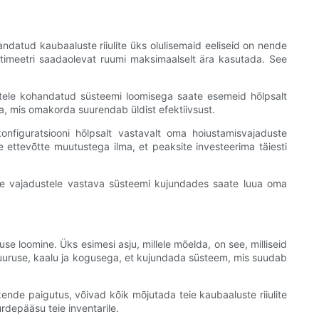
ndatud kaubaaluste riiulite üks olulisemaid eeliseid on nende
timeetri saadaolevat ruumi maksimaalselt ära kasutada. See
ustele kohandatud süsteemi loomisega saate esemeid hõlpsalt
ga, mis omakorda suurendab üldist efektiivsust.
onfiguratsiooni hõlpsalt vastavalt oma hoiustamisvajaduste
ettevõtte muutustega ilma, et peaksite investeerima täiesti
Teie vajadustele vastava süsteemi kujundades saate luua oma
e loomine. Üks esimesi asju, millele mõelda, on see, milliseid
 suuruse, kaalu ja kogusega, et kujundada süsteem, mis suudab
kende paigutus, võivad kõik mõjutada teie kaubaaluste riiulite
rdepääsu teie inventarile.