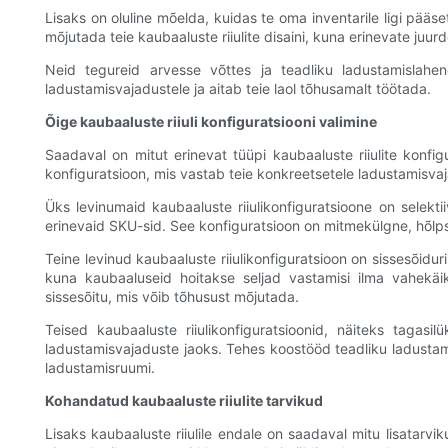
Lisaks on oluline mõelda, kuidas te oma inventarile ligi pääse
mõjutada teie kaubaaluste riiulite disaini, kuna erinevate juu
Neid tegureid arvesse võttes ja teadliku ladustamislahe
ladustamisvajadustele ja aitab teie laol tõhusamalt töötada.
Õige kaubaaluste riiuli konfiguratsiooni valimine
Saadaval on mitut erinevat tüüpi kaubaaluste riiulite konfig
konfiguratsioon, mis vastab teie konkreetsetele ladustamisvaj
Üks levinumaid kaubaaluste riiulikonfiguratsioone on selekti
erinevaid SKU-sid. See konfiguratsioon on mitmekülgne, hõlpsa
Teine levinud kaubaaluste riiulikonfiguratsioon on sissesõidur
kuna kaubaaluseid hoitakse seljad vastamisi ilma vahekäik
sissesõitu, mis võib tõhusust mõjutada.
Teised kaubaaluste riiulikonfiguratsioonid, näiteks tagasi
ladustamisvajaduste jaoks. Tehes koostööd teadliku ladustam
ladustamisruumi.
Kohandatud kaubaaluste riiulite tarvikud
Lisaks kaubaaluste riiulile endale on saadaval mitu lisatarvi