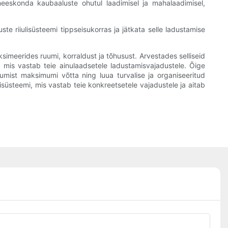
meeskonda kaubaaluste ohutul laadimisel ja mahalaadimisel,
 riiulisüsteemi tippseisukorras ja jätkata selle ladustamise
imeerides ruumi, korraldust ja tõhusust. Arvestades selliseid
 mis vastab teie ainulaadsetele ladustamisvajadustele. Õige
uumist maksimumi võtta ning luua turvalise ja organiseeritud
süsteemi, mis vastab teie konkreetsetele vajadustele ja aitab