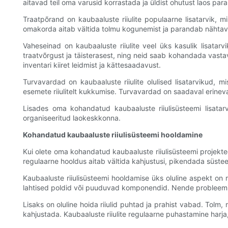
aitavad teil oma varusid korrastada ja üldist ohutust laos par
Traatpõrand on kaubaaluste riiulite populaarne lisatarvik, 
omakorda aitab vältida tolmu kogunemist ja parandab nähtavust 
Vaheseinad on kaubaaluste riiulite veel üks kasulik lisatarvi
traatvõrgust ja täisterasest, ning neid saab kohandada vastav
inventari kiiret leidmist ja kättesaadavust.
Turvavardad on kaubaaluste riiulite olulised lisatarvikud, mi
esemete riiulitelt kukkumise. Turvavardad on saadaval erinev
Lisades oma kohandatud kaubaaluste riiulisüsteemi lisatar
organiseeritud laokeskkonna.
Kohandatud kaubaaluste riiulisüsteemi hooldamine
Kui olete oma kohandatud kaubaaluste riiulisüsteemi projekteer
regulaarne hooldus aitab vältida kahjustusi, pikendada süstee
Kaubaaluste riiulisüsteemi hooldamise üks oluline aspekt on re
lahtised poldid või puuduvad komponendid. Nende probleemide
Lisaks on oluline hoida riiulid puhtad ja prahist vabad. Tolm,
kahjustada. Kaubaaluste riiulite regulaarne puhastamine harja