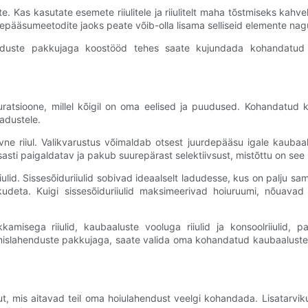
te. Kas kasutate esemete riiulitele ja riiulitelt maha tõstmiseks kah
rdepääsumeetodite jaoks peate võib-olla lisama selliseid elemente nag
nduste pakkujaga koostööd tehes saate kujundada kohandatud ka
uratsioone, millel kõigil on oma eelised ja puudused. Kohandatud k
adustele.
ivne riiul. Valikvarustus võimaldab otsest juurdepääsu igale kaubaa
sti paigaldatav ja pakub suurepärast selektiivsust, mistõttu on see 
iiulid. Sissesõiduriiulid sobivad ideaalselt ladudesse, kus on palju
udeta. Kuigi sissesõiduriiulid maksimeerivad hoiuruumi, nõuavad n
lükkamisega riiulid, kaubaaluste vooluga riiulid ja konsoolriiulid
islahenduste pakkujaga, saate valida oma kohandatud kaubaaluste ri
kut, mis aitavad teil oma hoiulahendust veelgi kohandada. Lisatarvi