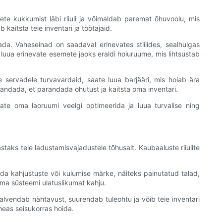
ete kukkumist läbi riiuli ja võimaldab paremat õhuvoolu, mis
aitsta teie inventari ja töötajaid.
ldada. Vaheseinad on saadaval erinevates stiilides, sealhulgas
 luua erinevate esemete jaoks eraldi hoiuruume, mis lihtsustab
ite servadele turvavardaid, saate luua barjääri, mis hoiab ära
andada, et parandada ohutust ja kaitsta oma inventari.
ate oma laoruumi veelgi optimeerida ja luua turvalise ning
staks teie ladustamisvajadustele tõhusalt. Kaubaaluste riiulite
stada kahjustuste või kulumise märke, näiteks painutatud talad,
ma süsteemi ulatuslikumat kahju.
 halvendab nähtavust, suurendab tuleohtu ja võib teie inventari
heas seisukorras hoida.