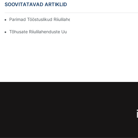
SOOVITATAVAD ARTIKLID
Parimad Tööstuslikud Riiulilahendused Tõhusaks Laohalduseks
Tõhusate Riiulilahenduste Uurimine Igale Tööstusharule