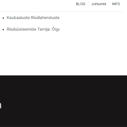
BLOG
Juhtumid
INFO
uste Kohandamine
Kaubaaluste Riiulilahenduste Tulevik: Trendid Ja Uuendused
Riiulisüsteemide Tarnija: Õige Partneri Valimise Peamised Tegurid
m