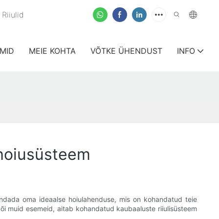
Riiulid
MID
MEIE KOHTA
VÕTKE ÜHENDUST
INFO
 hoiusüsteem
ujundada oma ideaalse hoiulahenduse, mis on kohandatud teie
 või muid esemeid, aitab kohandatud kaubaaluste riiulisüsteem