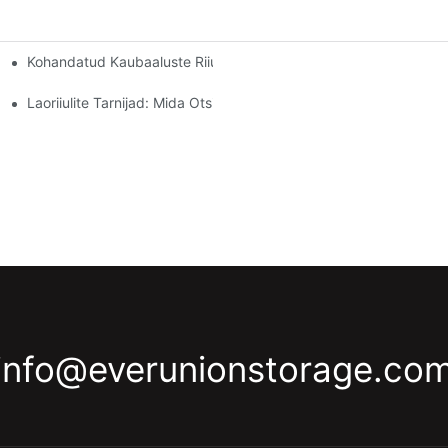
Kohandatud Kaubaaluste Riiulite Valikud: Teie Hoiustamisvajad
Laoriiulite Tarnijad: Mida Otsida
info@everunionstorage.co