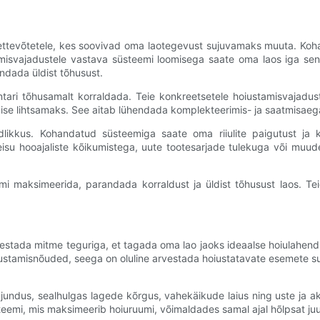
 ettevõtetele, kes soovivad oma laotegevust sujuvamaks muuta. Koha
isvajadustele vastava süsteemi loomisega saate oma laos iga sen
ndada üldist tõhusust.
entari tõhusamalt korraldada. Teie konkreetsetele hoiustamisvajad
eidmise lihtsamaks. See aitab lühendada komplekteerimis- ja saatmisae
dlikkus. Kohandatud süsteemiga saate oma riiulite paigutust ja k
u hooajaliste kõikumistega, uute tootesarjade tulekuga või muude 
umi maksimeerida, parandada korraldust ja üldist tõhusust laos. 
stada mitme teguriga, et tagada oma lao jaoks ideaalse hoiulahendus
hoiustamisnõuded, seega on oluline arvestada hoiustatavate esemete
ujundus, sealhulgas lagede kõrgus, vahekäikude laius ning uste ja a
eemi, mis maksimeerib hoiuruumi, võimaldades samal ajal hõlpsat juu