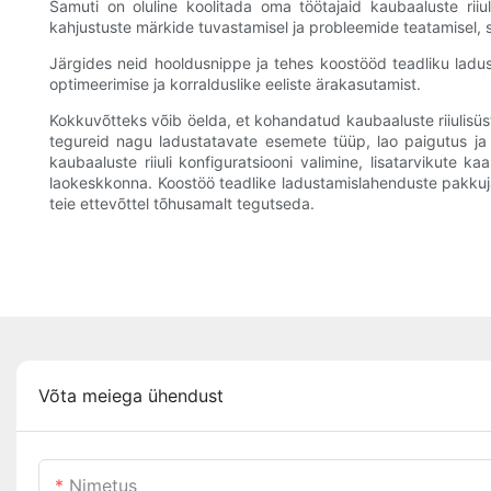
Samuti on oluline koolitada oma töötajaid kaubaaluste rii
kahjustuste märkide tuvastamisel ja probleemide teatamisel, 
Järgides neid hooldusnippe ja tehes koostööd teadliku ladus
optimeerimise ja korralduslike eeliste ärakasutamist.
Kokkuvõtteks võib öelda, et kohandatud kaubaaluste riiulisüs
tegureid nagu ladustatavate esemete tüüp, lao paigutus ja 
kaubaaluste riiuli konfiguratsiooni valimine, lisatarvikute
laokeskkonna. Koostöö teadlike ladustamislahenduste pakkujag
teie ettevõttel tõhusamalt tegutseda.
Võta meiega ühendust
Nimetus