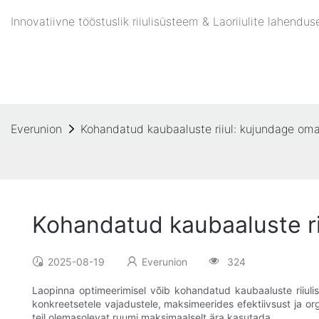
Innovatiivne tööstuslik riiulisüsteem & Laoriiulite lahend
Everunion
Kohandatud kaubaaluste riiul: kujundage om
Kohandatud kaubaaluste r
2025-08-19
Everunion
324
Laopinna optimeerimisel võib kohandatud kaubaaluste riiuli
konkreetsetele vajadustele, maksimeerides efektiivsust ja or
teil olemasolevat ruumi maksimaalselt ära kasutada.