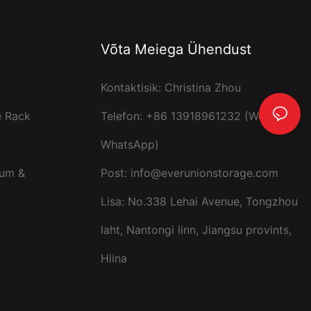
Võta Meiega Ühendust
Kontaktisik: Christina Zhou
e Rack
Telefon: +86 13918961232 (Wechat,
WhatsApp)
uum &
Post:
info@everunionstorage.com
Lisa: No.338 Lehai Avenue, Tongzhou
laht, Nantongi linn, Jiangsu provints,
Hiina