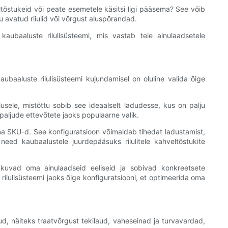
veltõstukeid või peate esemetele käsitsi ligi pääsema? See võib
u avatud riiulid või võrgust aluspõrandad.
ubaaluste riiulisüsteemi, mis vastab teie ainulaadsetele
aubaaluste riiulisüsteemi kujundamisel on oluline valida õige
lusele, mistõttu sobib see ideaalselt ladudesse, kus on palju
paljude ettevõtete jaoks populaarne valik.
 sama SKU-d. See konfiguratsioon võimaldab tihedat ladustamist,
eed kaubaalustele juurdepääsuks riiulitele kahveltõstukite
, pakuvad oma ainulaadseid eeliseid ja sobivad konkreetsete
iulisüsteemi jaoks õige konfiguratsiooni, et optimeerida oma
kud, näiteks traatvõrgust tekilaud, vaheseinad ja turvavardad,