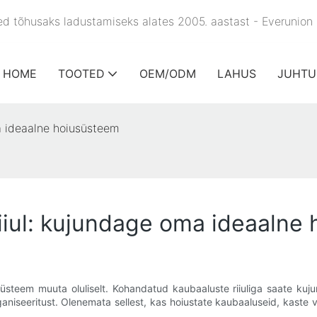
used tõhusaks ladustamiseks alates 2005. aastast - Everunion
HOME
TOOTED
OEM/ODM
LAHUS
JUHTU
a ideaalne hoiusüsteem
iiul: kujundage oma ideaalne
süsteem muuta oluliselt. Kohandatud kaubaaluste riiuliga saate k
ganiseeritust. Olenemata sellest, kas hoiustate kaubaaluseid, kaste