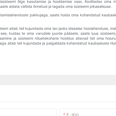
ulisüsteemi õige kasutamise ja hooldamise osas. Koolitades oma 
saate aidata vältida õnnetusi ja tagada oma süsteemi pikaealisuse.
tamislahenduste pakkujaga, saate hoida oma kohandatud kaubaaluste
teem aitab teil kujundada oma lao jaoks ideaalse hoiulahenduse, maks
see, kuidas te oma varudele juurde pääsete, saate luua süsteemi,
 kaasamine ja süsteemi nõuetekohane hooldus aitavad teil oma hoiur
a aitab teil kujundada ja paigaldada kohandatud kaubaaluste riiuli
E -kiri