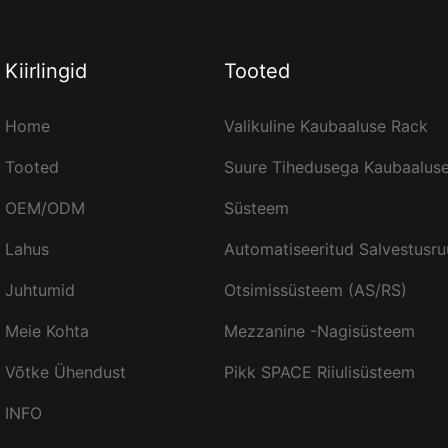
Kiirlingid
Tooted
Home
Valikuline Kaubaaluse Rack
Tooted
Suure Tihedusega Kaubaalus
OEM/ODM
Süsteem
Lahus
Automatiseeritud Salvestusr
Juhtumid
Otsimissüsteem (AS/RS)
Meie Kohta
Mezzanine -nagisüsteem
Võtke Ühendust
Pikk SPACE Riiulisüsteem
INFO