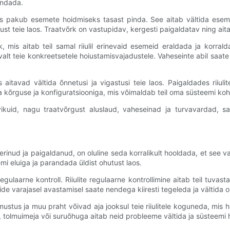
andada.
mis pakub esemete hoidmiseks tasast pinda. See aitab vältida esem
teie laos. Traatvõrk on vastupidav, kergesti paigaldatav ning aitab k
k, mis aitab teil samal riiulil erinevaid esemeid eraldada ja korra
alt teie konkreetsetele hoiustamisvajadustele. Vaheseinte abil saate
s aitavad vältida õnnetusi ja vigastusi teie laos. Paigaldades riiul
a kõrguse ja konfiguratsiooniga, mis võimaldab teil oma süsteemi koh
vikuid, nagu traatvõrgust aluslaud, vaheseinad ja turvavardad, sa
inud ja paigaldanud, on oluline seda korralikult hooldada, et see va
mi eluiga ja parandada üldist ohutust laos.
gulaarne kontroll. Riiulite regulaarne kontrollimine aitab teil tuva
 varajasel avastamisel saate nendega kiiresti tegeleda ja vältida o
 mustus ja muu praht võivad aja jooksul teie riiulitele koguneda, mis
, tolmuimeja või suruõhuga aitab neid probleeme vältida ja süsteemi 