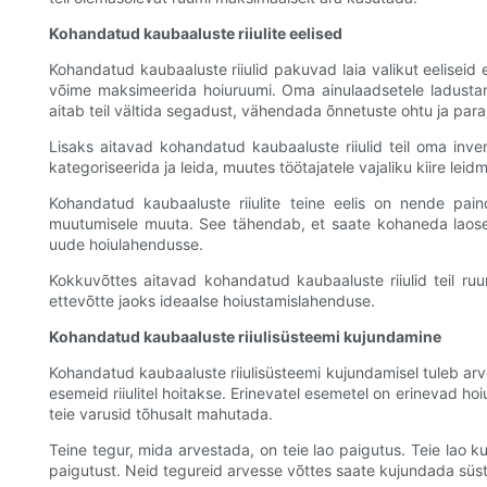
Kohandatud kaubaaluste riiulite eelised
Kohandatud kaubaaluste riiulid pakuvad laia valikut eeliseid
võime maksimeerida hoiuruumi. Oma ainulaadsetele ladustam
aitab teil vältida segadust, vähendada õnnetuste ohtu ja para
Lisaks aitavad kohandatud kaubaaluste riiulid teil oma inv
kategoriseerida ja leida, muutes töötajatele vajaliku kiire l
Kohandatud kaubaaluste riiulite teine eelis on nende pain
muutumisele muuta. See tähendab, et saate kohaneda laoseis
uude hoiulahendusse.
Kokkuvõttes aitavad kohandatud kaubaaluste riiulid teil ru
ettevõtte jaoks ideaalse hoiustamislahenduse.
Kohandatud kaubaaluste riiulisüsteemi kujundamine
Kohandatud kaubaaluste riiulisüsteemi kujundamisel tuleb arve
esemeid riiulitel hoitakse. Erinevatel esemetel on erinevad 
teie varusid tõhusalt mahutada.
Teine tegur, mida arvestada, on teie lao paigutus. Teie lao k
paigutust. Neid tegureid arvesse võttes saate kujundada süst