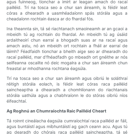
agus fuinneog, tionchar a imirt ar leagan amach do racaí
pailléid. Trí na tosca seo a chur san áireamh, is féidir leat
córas a dhearadh a uasmhéadaíonn spás stórála agus a
cheadaíonn rochtain éasca ar do fhardal fós.
Ina theannta sin, tá sé riachtanach smaoineamh ar an gcaoi a
mbeidh tú ag rochtain do fhardal. An mbeidh tú ag úsáid
ardaitheoirí chun earraí a bhogadh suas ar na racaí agus
amach astu, nó an mbeidh ort rochtain a fháil ar earraí de
láimh? Féadfaidh tionchar a bheith aige seo ar dhearadh do
racaí pailléid, mar d’fhéadfadh go mbeadh ort gnéithe ar nós
seilfeanna oscailte nó deic mogalra a chur san áireamh chun
freastal ar mhodhanna rochtana éagsúla.
Trí na tosca seo a chur san áireamh agus oibriú le soláthraí
réitigh stórála eolach, is féidir leat córas raca pailléid
saincheaptha a dhearadh a chomhlíonann do riachtanais
stórála uathúla agus a chabhraíonn le do stóras oibriú níos
éifeachtaí.
Ag Roghnú an Chumraíochta Raic Pailléid Cheart
Tá roinnt cineálacha éagsúla cumraíochtaí raca pailléid ar fáil,
agus buntáistí agus míbhuntáistí ag gach ceann acu. Agus tú
ag dearadh do chórais raca pailléid saincheaptha, tá sé