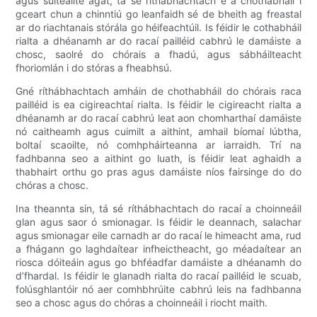
agus suiteáilte agat, tá sé ríthábhachtach é a chothabháil i
gceart chun a chinntiú go leanfaidh sé de bheith ag freastal
ar do riachtanais stórála go héifeachtúil. Is féidir le cothabháil
rialta a dhéanamh ar do racaí pailléid cabhrú le damáiste a
chosc, saolré do chórais a fhadú, agus sábháilteacht
fhoriomlán i do stóras a fheabhsú.
Gné ríthábhachtach amháin de chothabháil do chórais raca
pailléid is ea cigireachtaí rialta. Is féidir le cigireacht rialta a
dhéanamh ar do racaí cabhrú leat aon chomharthaí damáiste
nó caitheamh agus cuimilt a aithint, amhail bíomaí lúbtha,
boltaí scaoilte, nó comhpháirteanna ar iarraidh. Trí na
fadhbanna seo a aithint go luath, is féidir leat aghaidh a
thabhairt orthu go pras agus damáiste níos fairsinge do do
chóras a chosc.
Ina theannta sin, tá sé ríthábhachtach do racaí a choinneáil
glan agus saor ó smionagar. Is féidir le deannach, salachar
agus smionagar eile carnadh ar do racaí le himeacht ama, rud
a fhágann go laghdaítear infheictheacht, go méadaítear an
riosca dóiteáin agus go bhféadfar damáiste a dhéanamh do
d’fhardal. Is féidir le glanadh rialta do racaí pailléid le scuab,
folúsghlantóir nó aer comhbhrúite cabhrú leis na fadhbanna
seo a chosc agus do chóras a choinneáil i riocht maith.