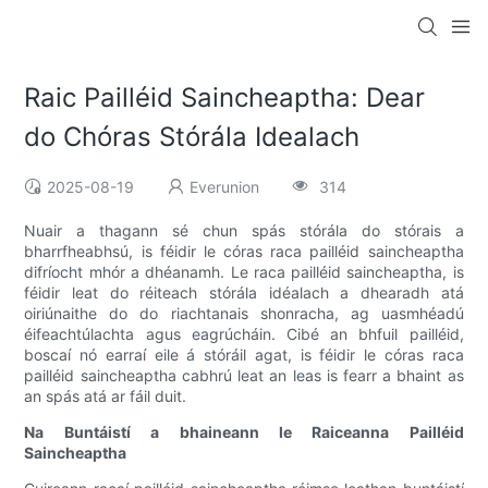
Raic Pailléid Saincheaptha: Dear
do Chóras Stórála Idealach
2025-08-19
Everunion
314
Nuair a thagann sé chun spás stórála do stórais a
bharrfheabhsú, is féidir le córas raca pailléid saincheaptha
difríocht mhór a dhéanamh. Le raca pailléid saincheaptha, is
féidir leat do réiteach stórála idéalach a dhearadh atá
oiriúnaithe do do riachtanais shonracha, ag uasmhéadú
éifeachtúlachta agus eagrúcháin. Cibé an bhfuil pailléid,
boscaí nó earraí eile á stóráil agat, is féidir le córas raca
pailléid saincheaptha cabhrú leat an leas is fearr a bhaint as
an spás atá ar fáil duit.
Na Buntáistí a bhaineann le Raiceanna Pailléid
Saincheaptha