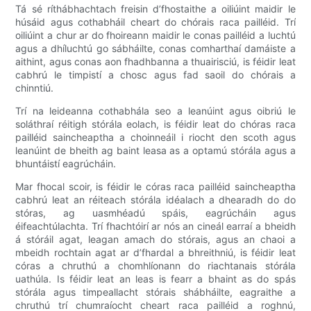
Tá sé ríthábhachtach freisin d’fhostaithe a oiliúint maidir le
húsáid agus cothabháil cheart do chórais raca pailléid. Trí
oiliúint a chur ar do fhoireann maidir le conas pailléid a luchtú
agus a dhíluchtú go sábháilte, conas comharthaí damáiste a
aithint, agus conas aon fhadhbanna a thuairisciú, is féidir leat
cabhrú le timpistí a chosc agus fad saoil do chórais a
chinntiú.
Trí na leideanna cothabhála seo a leanúint agus oibriú le
soláthraí réitigh stórála eolach, is féidir leat do chóras raca
pailléid saincheaptha a choinneáil i riocht den scoth agus
leanúint de bheith ag baint leasa as a optamú stórála agus a
bhuntáistí eagrúcháin.
Mar fhocal scoir, is féidir le córas raca pailléid saincheaptha
cabhrú leat an réiteach stórála idéalach a dhearadh do do
stóras, ag uasmhéadú spáis, eagrúcháin agus
éifeachtúlachta. Trí fhachtóirí ar nós an cineál earraí a bheidh
á stóráil agat, leagan amach do stórais, agus an chaoi a
mbeidh rochtain agat ar d’fhardal a bhreithniú, is féidir leat
córas a chruthú a chomhlíonann do riachtanais stórála
uathúla. Is féidir leat an leas is fearr a bhaint as do spás
stórála agus timpeallacht stórais shábháilte, eagraithe a
chruthú trí chumraíocht cheart raca pailléid a roghnú,