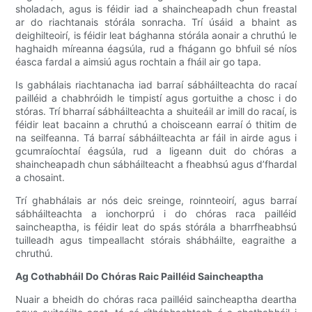
sholadach, agus is féidir iad a shaincheapadh chun freastal
ar do riachtanais stórála sonracha. Trí úsáid a bhaint as
deighilteoirí, is féidir leat bághanna stórála aonair a chruthú le
haghaidh míreanna éagsúla, rud a fhágann go bhfuil sé níos
éasca fardal a aimsiú agus rochtain a fháil air go tapa.
Is gabhálais riachtanacha iad barraí sábháilteachta do racaí
pailléid a chabhróidh le timpistí agus gortuithe a chosc i do
stóras. Trí bharraí sábháilteachta a shuiteáil ar imill do racaí, is
féidir leat bacainn a chruthú a choisceann earraí ó thitim de
na seilfeanna. Tá barraí sábháilteachta ar fáil in airde agus i
gcumraíochtaí éagsúla, rud a ligeann duit do chóras a
shaincheapadh chun sábháilteacht a fheabhsú agus d’fhardal
a chosaint.
Trí ghabhálais ar nós deic sreinge, roinnteoirí, agus barraí
sábháilteachta a ionchorprú i do chóras raca pailléid
saincheaptha, is féidir leat do spás stórála a bharrfheabhsú
tuilleadh agus timpeallacht stórais shábháilte, eagraithe a
chruthú.
Ag Cothabháil Do Chóras Raic Pailléid Saincheaptha
Nuair a bheidh do chóras raca pailléid saincheaptha deartha