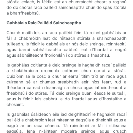
stórála eolach, is féidir leat an chumraíocht cheart a roghnú
do do chóras raca pailléid saincheaptha chun do spás stórála
a bharrfheabhsú.
Gabhálais Raic Pailléid Saincheaptha
Chomh maith leis an raca pailléid féin, tá roinnt gabhálais ar
fáil a chabhróidh leat do réiteach stórála a shaincheapadh
tuilleadh. Is féidir le gabhálais ar nós deic sreinge, roinnteoirí,
agus barraí sábháilteachta cabhrú leat d’fhardal a eagrú
agus sábháilteacht fhoriomlán i do stóras a fheabhsú.
Is gabhálas coitianta é deic sreinge le haghaidh racaí pailléid
a sholáthraíonn dromchla cothrom chun earraí a stóráil.
Cuidíonn sé le cosc a chur ar earraí titim tríd an raca agus
cuireann sé ar chumas sreabhadh aeir níos fearr, rud a
fhéadann carnadh deannaigh a chosc agus infheictheacht a
fheabhsú i do stóras. Tá deic sreinge buan, éasca le suiteáil,
agus is féidir leis cabhrú le do fhardal agus d’fhostaithe a
chosaint.
Is gabhálas úsáideach eile iad deighilteoirí le haghaidh racaí
pailléid a chabhróidh leat míreanna éagsúla a dheighilt agus a
eagrú ar an raca céanna. Tá roinnteoirí ar fáil i stíleanna
éagsúla, lena n-áirítear mogalra sreinge agus cruach