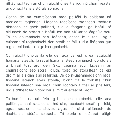
ríthábhachtach an chumraíocht cheart a roghnú chun freastal
ar do riachtanais stórála sonracha.
Ceann de na cumraíochtaí raca pailléid is coitianta ná
racaíocht roghnach. Ligeann racaíocht roghnach rochtain
dhíreach ar gach pailléad, rud a fhágann go bhfuil sé
oiriúnach do stórais a bhfuil líon mór SKUanna éagsúla acu.
Tá an chumraíocht seo ildánach, éasca le suiteáil, agus
cuireann sí roghnaíocht den scoth ar fáil, rud a fhágann gur
rogha coitianta í do go leor gnólachtaí.
Cumraíocht choitianta eile de raca pailléid is ea racaíocht
tiomána isteach. Tá racaí tiomána isteach oiriúnach do stórais
a bhfuil toirt ard den SKU céanna acu. Ligeann an
chumraíocht seo stóráil dlúth, toisc go stóráiltear pailléid
droim ar ais gan aislí eatarthu. Cé go n-uasmhéadaíonn racaí
tiomána isteach spás stórála, bíonn gá le forklifts chun
tiomáint isteach sna racaí chun rochtain a fháil ar phailléid,
rud a d'fhéadfadh tionchar a imirt ar éifeachtúlacht.
Tá buntáistí uathúla féin ag baint le cumraíochtaí eile raca
pailléid, amhail racaíocht bhrú siar, racaíocht sreafa pailléid,
agus racaíocht cantilever, agus tá siad oiriúnach do
riachtanais stórála sonracha. Trí oibriú le soláthraí réitigh