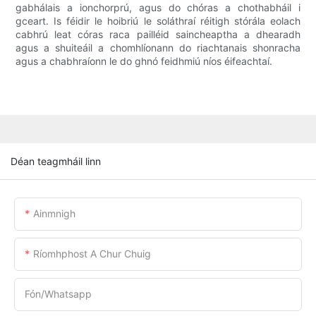
gabhálais a ionchorprú, agus do chóras a chothabháil i
gceart. Is féidir le hoibriú le soláthraí réitigh stórála eolach
cabhrú leat córas raca pailléid saincheaptha a dhearadh
agus a shuiteáil a chomhlíonann do riachtanais shonracha
agus a chabhraíonn le do ghnó feidhmiú níos éifeachtaí.
Déan teagmháil linn
Ainmnigh
Ríomhphost A Chur Chuig
Fón/whatsapp