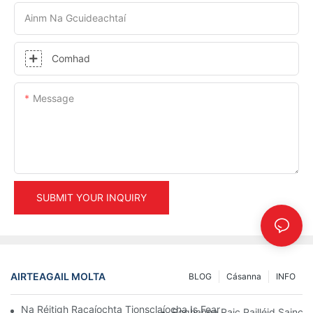
Ainm Na Gcuideachtaí
Comhad
Message
SUBMIT YOUR INQUIRY
AIRTEAGAIL MOLTA
BLOG
Cásanna
INFO
Na Réitigh Racaíochta Tionsclaíocha Is Fearr Le Haghaidh Bainis
Roghanna Raic Pailléid Sainche