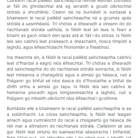
Cuireann racaí pailléid saincheaptha réimse leathan buntáistí
ar fáil do ghnólachtaí atá ag iarraidh a gcuid oibríochtaí
stórais a shruthlíniú. Ceann de na buntáistí is suntasaí a
bhaineann le racaí pailléid saincheaptha ná a gcumas spás
stórála a uasmhéadú. Trí chóras a dhearadh a oireann do do
riachtanais stórála uathúla, is féidir leat an leas is fearr a
bhaint as gach orlach den spás atá ar fáil i do stóras. Is féidir
leis seo cabhrú leat praiseach a sheachaint, riosca timpistí a
laghdú, agus éifeachtúlacht fhoriomlán a fheabhsú.
Ina theannta sin, is féidir le racaí pailléid saincheaptha cabhrú
leat d’fhardal a eagrú níos éifeachtaí. Trí chóras a dhearadh
atá saincheaptha do do riachtanais stórála sonracha, is féidir
leat míreanna a chatagóiriú agus a aimsiú go héasca, rud a
fhágann go bhfuil sé níos éasca do d’fhostaithe a bhfuil de
dhíth orthu a aimsiú go tapa. Is féidir leis seo cabhrú le
hamanna piocadh agus loingseoireachta a laghdú, rud a
fhágann go mbeidh oibríocht níos éifeachtaí i gcoitinne.
Buntáiste eile a bhaineann le racaí pailléid saincheaptha is ea
a solúbthacht. Le córas saincheaptha, is féidir leat leagan
amach agus cumraíocht do racaí a choigeartú go héasca de
réir mar a athraíonn do riachtanais stórála. Ciallaíonn sé seo
gur féidir leat oiriúnú do luaineachtaí séasúracha i bhfardal,
línte táirgí nua, nó athruithe eile i do ghnó gan a bheith ort