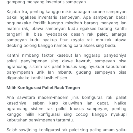
gampang menyang inventaris sampeyan.
Kajaba iku, penting kanggo mikir babagan carane sampeyan
bakal ngakses inventaris sampeyan. Apa sampeyan bakal
nggunakake forklift kanggo mindhah barang menyang lan
mateni rak, utawa sampeyan kudu ngakses barang kanthi
tangan? Iki bisa nyebabake desain rak palet, amarga
sampeyan kudu nyakup fitur kayata rak mbukak utawa
decking bolong kanggo nampung cara akses sing beda.
Kanthi nimbang faktor kasebut lan nggarap panyedhiya
solusi panyimpenan sing duwe kawruh, sampeyan bisa
ngrancang sistem rak palet khusus sing nyukupi kabutuhan
panyimpenan unik lan mbantu gudang sampeyan bisa
digunakake kanthi luwih efisien.
Milih Konfigurasi Pallet Rack Tengen
Ana sawetara macem-macem jinis konfigurasi rak pallet
kasedhiya, saben karo kaluwihan lan cacat. Nalika
ngrancang sistem rak pallet khusus sampeyan, penting
kanggo milih konfigurasi sing cocog kanggo nyukupi
kabutuhan panyimpenan tartamtu.
Salah sawijining konfigurasi rak palet sing paling umum yaiku