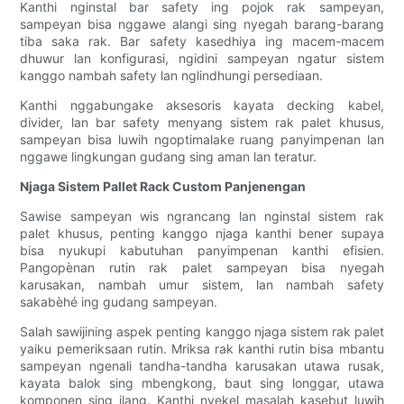
Kanthi nginstal bar safety ing pojok rak sampeyan,
sampeyan bisa nggawe alangi sing nyegah barang-barang
tiba saka rak. Bar safety kasedhiya ing macem-macem
dhuwur lan konfigurasi, ngidini sampeyan ngatur sistem
kanggo nambah safety lan nglindhungi persediaan.
Kanthi nggabungake aksesoris kayata decking kabel,
divider, lan bar safety menyang sistem rak palet khusus,
sampeyan bisa luwih ngoptimalake ruang panyimpenan lan
nggawe lingkungan gudang sing aman lan teratur.
Njaga Sistem Pallet Rack Custom Panjenengan
Sawise sampeyan wis ngrancang lan nginstal sistem rak
palet khusus, penting kanggo njaga kanthi bener supaya
bisa nyukupi kabutuhan panyimpenan kanthi efisien.
Pangopènan rutin rak palet sampeyan bisa nyegah
karusakan, nambah umur sistem, lan nambah safety
sakabèhé ing gudang sampeyan.
Salah sawijining aspek penting kanggo njaga sistem rak palet
yaiku pemeriksaan rutin. Mriksa rak kanthi rutin bisa mbantu
sampeyan ngenali tandha-tandha karusakan utawa rusak,
kayata balok sing mbengkong, baut sing longgar, utawa
komponen sing ilang. Kanthi nyekel masalah kasebut luwih