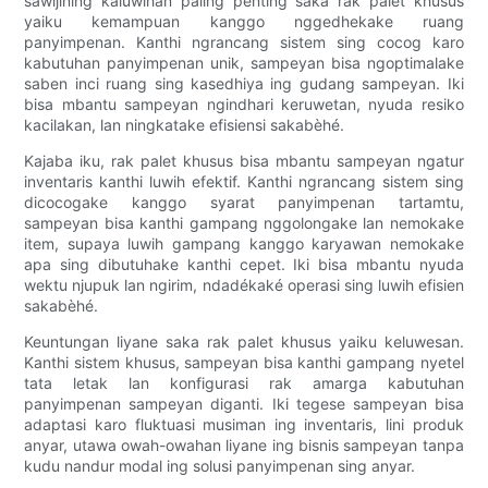
sawijining kaluwihan paling penting saka rak palet khusus
yaiku kemampuan kanggo nggedhekake ruang
panyimpenan. Kanthi ngrancang sistem sing cocog karo
kabutuhan panyimpenan unik, sampeyan bisa ngoptimalake
saben inci ruang sing kasedhiya ing gudang sampeyan. Iki
bisa mbantu sampeyan ngindhari keruwetan, nyuda resiko
kacilakan, lan ningkatake efisiensi sakabèhé.
Kajaba iku, rak palet khusus bisa mbantu sampeyan ngatur
inventaris kanthi luwih efektif. Kanthi ngrancang sistem sing
dicocogake kanggo syarat panyimpenan tartamtu,
sampeyan bisa kanthi gampang nggolongake lan nemokake
item, supaya luwih gampang kanggo karyawan nemokake
apa sing dibutuhake kanthi cepet. Iki bisa mbantu nyuda
wektu njupuk lan ngirim, ndadékaké operasi sing luwih efisien
sakabèhé.
Keuntungan liyane saka rak palet khusus yaiku keluwesan.
Kanthi sistem khusus, sampeyan bisa kanthi gampang nyetel
tata letak lan konfigurasi rak amarga kabutuhan
panyimpenan sampeyan diganti. Iki tegese sampeyan bisa
adaptasi karo fluktuasi musiman ing inventaris, lini produk
anyar, utawa owah-owahan liyane ing bisnis sampeyan tanpa
kudu nandur modal ing solusi panyimpenan sing anyar.