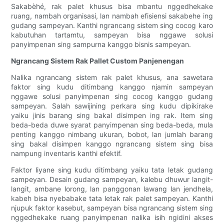
Sakabèhé, rak palet khusus bisa mbantu nggedhekake
ruang, nambah organisasi, lan nambah efisiensi sakabehe ing
gudang sampeyan. Kanthi ngrancang sistem sing cocog karo
kabutuhan tartamtu, sampeyan bisa nggawe solusi
panyimpenan sing sampurna kanggo bisnis sampeyan.
Ngrancang Sistem Rak Pallet Custom Panjenengan
Nalika ngrancang sistem rak palet khusus, ana sawetara
faktor sing kudu ditimbang kanggo njamin sampeyan
nggawe solusi panyimpenan sing cocog kanggo gudang
sampeyan. Salah sawijining perkara sing kudu dipikirake
yaiku jinis barang sing bakal disimpen ing rak. Item sing
beda-beda duwe syarat panyimpenan sing beda-beda, mula
penting kanggo nimbang ukuran, bobot, lan jumlah barang
sing bakal disimpen kanggo ngrancang sistem sing bisa
nampung inventaris kanthi efektif.
Faktor liyane sing kudu ditimbang yaiku tata letak gudang
sampeyan. Desain gudang sampeyan, kalebu dhuwur langit-
langit, ambane lorong, lan panggonan lawang lan jendhela,
kabeh bisa nyebabake tata letak rak palet sampeyan. Kanthi
njupuk faktor kasebut, sampeyan bisa ngrancang sistem sing
nggedhekake ruang panyimpenan nalika isih ngidini akses