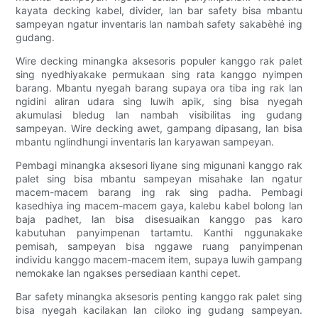
kayata decking kabel, divider, lan bar safety bisa mbantu
sampeyan ngatur inventaris lan nambah safety sakabèhé ing
gudang.
Wire decking minangka aksesoris populer kanggo rak palet
sing nyedhiyakake permukaan sing rata kanggo nyimpen
barang. Mbantu nyegah barang supaya ora tiba ing rak lan
ngidini aliran udara sing luwih apik, sing bisa nyegah
akumulasi bledug lan nambah visibilitas ing gudang
sampeyan. Wire decking awet, gampang dipasang, lan bisa
mbantu nglindhungi inventaris lan karyawan sampeyan.
Pembagi minangka aksesori liyane sing migunani kanggo rak
palet sing bisa mbantu sampeyan misahake lan ngatur
macem-macem barang ing rak sing padha. Pembagi
kasedhiya ing macem-macem gaya, kalebu kabel bolong lan
baja padhet, lan bisa disesuaikan kanggo pas karo
kabutuhan panyimpenan tartamtu. Kanthi nggunakake
pemisah, sampeyan bisa nggawe ruang panyimpenan
individu kanggo macem-macem item, supaya luwih gampang
nemokake lan ngakses persediaan kanthi cepet.
Bar safety minangka aksesoris penting kanggo rak palet sing
bisa nyegah kacilakan lan ciloko ing gudang sampeyan.