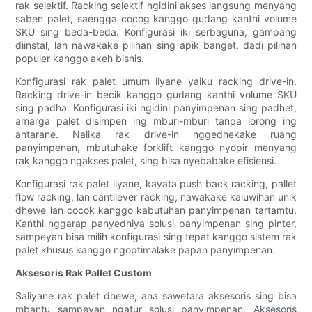
rak selektif. Racking selektif ngidini akses langsung menyang
saben palet, saéngga cocog kanggo gudang kanthi volume
SKU sing beda-beda. Konfigurasi iki serbaguna, gampang
diinstal, lan nawakake pilihan sing apik banget, dadi pilihan
populer kanggo akeh bisnis.
Konfigurasi rak palet umum liyane yaiku racking drive-in.
Racking drive-in becik kanggo gudang kanthi volume SKU
sing padha. Konfigurasi iki ngidini panyimpenan sing padhet,
amarga palet disimpen ing mburi-mburi tanpa lorong ing
antarane. Nalika rak drive-in nggedhekake ruang
panyimpenan, mbutuhake forklift kanggo nyopir menyang
rak kanggo ngakses palet, sing bisa nyebabake efisiensi.
Konfigurasi rak palet liyane, kayata push back racking, pallet
flow racking, lan cantilever racking, nawakake kaluwihan unik
dhewe lan cocok kanggo kabutuhan panyimpenan tartamtu.
Kanthi nggarap panyedhiya solusi panyimpenan sing pinter,
sampeyan bisa milih konfigurasi sing tepat kanggo sistem rak
palet khusus kanggo ngoptimalake papan panyimpenan.
Aksesoris Rak Pallet Custom
Saliyane rak palet dhewe, ana sawetara aksesoris sing bisa
mbantu sampeyan ngatur solusi panyimpenan. Aksesoris