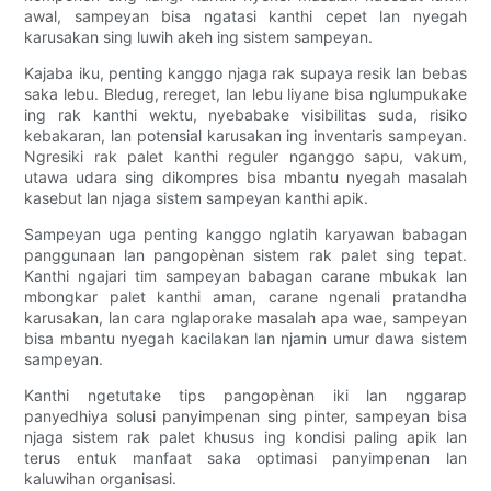
awal, sampeyan bisa ngatasi kanthi cepet lan nyegah
karusakan sing luwih akeh ing sistem sampeyan.
Kajaba iku, penting kanggo njaga rak supaya resik lan bebas
saka lebu. Bledug, rereget, lan lebu liyane bisa nglumpukake
ing rak kanthi wektu, nyebabake visibilitas suda, risiko
kebakaran, lan potensial karusakan ing inventaris sampeyan.
Ngresiki rak palet kanthi reguler nganggo sapu, vakum,
utawa udara sing dikompres bisa mbantu nyegah masalah
kasebut lan njaga sistem sampeyan kanthi apik.
Sampeyan uga penting kanggo nglatih karyawan babagan
panggunaan lan pangopènan sistem rak palet sing tepat.
Kanthi ngajari tim sampeyan babagan carane mbukak lan
mbongkar palet kanthi aman, carane ngenali pratandha
karusakan, lan cara nglaporake masalah apa wae, sampeyan
bisa mbantu nyegah kacilakan lan njamin umur dawa sistem
sampeyan.
Kanthi ngetutake tips pangopènan iki lan nggarap
panyedhiya solusi panyimpenan sing pinter, sampeyan bisa
njaga sistem rak palet khusus ing kondisi paling apik lan
terus entuk manfaat saka optimasi panyimpenan lan
kaluwihan organisasi.