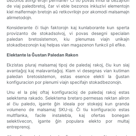
bezonos atingi erojn permane? Ĉi tio povas influi la dezajnon
de viaj paledbretoj, ĉar vi eble bezonos inkluzivi elementojn
kiel malfermajn bretojn aŭ retkovrilojn por akomodi malsamajn
alirmetodojn.
Konsiderante ĉi tiujn faktorojn kaj kunlaborante kun sperta
provizanto de stokadsolvoj, vi povas desegni specialan
paledan bretosistemon, kiu plenumas viajn unikajn
stokadbezonojn kaj helpas vian magazenon funkcii pli efike.
Elektante la Ĝustan Paledan Rakon
Ekzistas pluraj malsamaj tipoj de paledaj rakoj, ĉiu kun siaj
avantaĝoj kaj malavantaĝoj. Kiam vi desegnas vian kutiman
paledan bretosistemon, estas esence elekti la ĝustan
konfiguracion por plenumi viajn specifajn stokadbezonojn.
Unu el la plej oftaj konfiguracioj de paledaj rakoj estas
selektema rakado. Selektema bretaro permesas rektan aliron
al ĉiu paledo, igante ĝin ideala por stokejoj kun granda
volumeno de malsamaj SKU-oj. Ĉi tiu konfiguracio estas
multflanka, facile instalebla, kaj ofertas bonegan
selektivecon, igante ĝin populara elekto por multaj
entreprenoj.