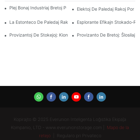
Plej Bonaj Industriaj Bretoj Por Efika Magazenadministrado
Elektoj De Paledaj Rakoj Por S
La Estonteco De Paledaj Rakoj: Tendencoj Kaj Novigoj
Esplorante Efikajn Stokado-Rak
Provizantoj De Stokejoj: Kion Serĉi
Provizanto De Bretoj: Ŝlosilaj 
Kopirajto © 2025 Everunion Inteligenta Loĝistika Ekipaĵa
Kompanio, LTD - www.everunionstorage.com |
Mapo de la
retejo
|
Regularo pri Privateco