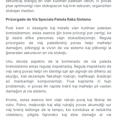
sekurecaj stangoj en vian kutiman paledan rakon, vi povas
plue optimumigi vian stokspacon kaj krei sekuran, organizitan
stokejan medion.
Prizorgado de Via Speciala Paleda Raka Sistemo
Post kiam vi desegnis kaj instalis vian kutiman paledan
bretosistemon, estas esence ĝin bone prizorgi por certigi, ke
ĝi daŭre efike plenumas viajn stokadbezonojn. Regula
prizorgado de viaj paledbretoj povas helpi malhelpi
damaĝon, plilongigi la vivon de via sistemo kaj plibonigi la
ĝeneralan sekurecon en via stokejo.
Unu decida aspekto de la bontenado de via paleda
bretosistemo estas regulaj inspektadoj. Regula inspektado de
viaj rakoj povas helpi vin identigi iujn ajn signojn de difekto aŭ
eluziĝo, kiel ekzemple fleksitajn trabojn, malfiksajn ŝraŭbojn
aŭ mankantajn komponantojn. Frue kaptante ĉi tiujn
problemojn, vi povas ilin rapide trakti kaj malhelpi pli vastan
damaĝon al via sistemo.
Krome, estas esence teni viajn rakojn puraj kaj liberaj de
rubo. Polvo, malpuraĵo kaj aliaj rubaĵoj povas akumuliĝi sur
viaj bretoj laŭlonge de la tempo, kio kondukas al reduktita
videbleco, pliigita fajrorisko kaj ebla damaĝo al via