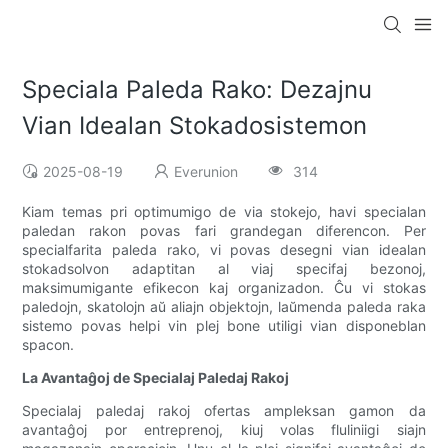
Speciala Paleda Rako: Dezajnu
Vian Idealan Stokadosistemon
2025-08-19
Everunion
314
Kiam temas pri optimumigo de via stokejo, havi specialan
paledan rakon povas fari grandegan diferencon. Per
specialfarita paleda rako, vi povas desegni vian idealan
stokadsolvon adaptitan al viaj specifaj bezonoj,
maksimumigante efikecon kaj organizadon. Ĉu vi stokas
paledojn, skatolojn aŭ aliajn objektojn, laŭmenda paleda raka
sistemo povas helpi vin plej bone utiligi vian disponeblan
spacon.
La Avantaĝoj de Specialaj Paledaj Rakoj
Specialaj paledaj rakoj ofertas ampleksan gamon da
avantaĝoj por entreprenoj, kiuj volas fluliniigi siajn