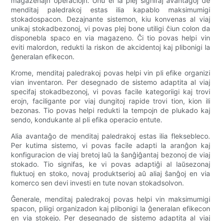
magazenajn operaciojn. Unu el la plej signifaj avantaĝoj de
menditaj paledrakoj estas ilia kapablo maksimumigi
stokadospacon. Dezajnante sistemon, kiu konvenas al viaj
unikaj stokadbezonoj, vi povas plej bone utiligi ĉiun colon da
disponebla spaco en via magazeno. Ĉi tio povas helpi vin
eviti malordon, redukti la riskon de akcidentoj kaj plibonigi la
ĝeneralan efikecon.
Krome, menditaj paledrakoj povas helpi vin pli efike organizi
vian inventaron. Per desegnado de sistemo adaptita al viaj
specifaj stokadbezonoj, vi povas facile kategoriigi kaj trovi
erojn, faciligante por viaj dungitoj rapide trovi tion, kion ili
bezonas. Tio povas helpi redukti la tempojn de plukado kaj
sendo, kondukante al pli efika operacio entute.
Alia avantaĝo de menditaj paledrakoj estas ilia fleksebleco.
Per kutima sistemo, vi povas facile adapti la aranĝon kaj
konfiguracion de viaj bretoj laŭ la ŝanĝiĝantaj bezonoj de viaj
stokado. Tio signifas, ke vi povas adaptiĝi al laŭsezonaj
fluktuoj en stoko, novaj produktserioj aŭ aliaj ŝanĝoj en via
komerco sen devi investi en tute novan stokadsolvon.
Ĝenerale, menditaj paledrakoj povas helpi vin maksimumigi
spacon, pliigi organizadon kaj plibonigi la ĝeneralan efikecon
en via stokejo. Per desegnado de sistemo adaptita al viaj