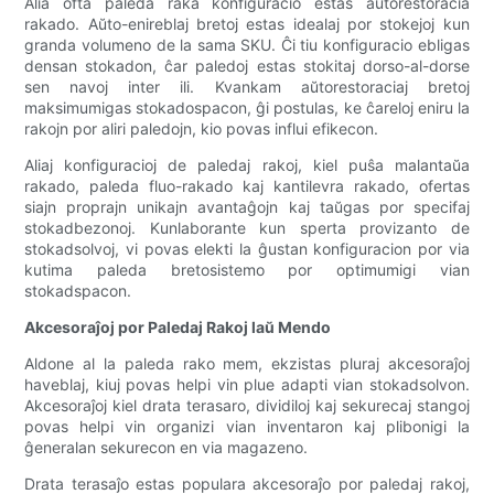
Alia ofta paleda raka konfiguracio estas aŭtorestoracia
rakado. Aŭto-enireblaj bretoj estas idealaj por stokejoj kun
granda volumeno de la sama SKU. Ĉi tiu konfiguracio ebligas
densan stokadon, ĉar paledoj estas stokitaj dorso-al-dorse
sen navoj inter ili. Kvankam aŭtorestoraciaj bretoj
maksimumigas stokadospacon, ĝi postulas, ke ĉareloj eniru la
rakojn por aliri paledojn, kio povas influi efikecon.
Aliaj konfiguracioj de paledaj rakoj, kiel puŝa malantaŭa
rakado, paleda fluo-rakado kaj kantilevra rakado, ofertas
siajn proprajn unikajn avantaĝojn kaj taŭgas por specifaj
stokadbezonoj. Kunlaborante kun sperta provizanto de
stokadsolvoj, vi povas elekti la ĝustan konfiguracion por via
kutima paleda bretosistemo por optimumigi vian
stokadspacon.
Akcesoraĵoj por Paledaj Rakoj laŭ Mendo
Aldone al la paleda rako mem, ekzistas pluraj akcesoraĵoj
haveblaj, kiuj povas helpi vin plue adapti vian stokadsolvon.
Akcesoraĵoj kiel drata terasaro, dividiloj kaj sekurecaj stangoj
povas helpi vin organizi vian inventaron kaj plibonigi la
ĝeneralan sekurecon en via magazeno.
Drata terasaĵo estas populara akcesoraĵo por paledaj rakoj,