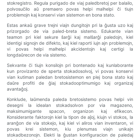
stokregistro. Regula purigado de viaj paledbretoj per balailo,
polvosuĉilo aŭ premaero povas helpi malhelpi ĉi tiujn
problemojn kaj konservi vian sistemon en bona stato.
Estas ankaŭ grave trejni viajn dungitojn pri la ĝusta uzo kaj
prizorgado de via paled-breta sistemo. Edukante vian
teamon pri kiel sekure ŝarĝi kaj malŝarĝi paledojn, kiel
identigi signojn de difekto, kaj kiel raporti iujn ajn problemojn,
vi povas helpi malhelpi akcidentojn kaj certigi la
longdaŭrecon de via sistemo.
Sekvante ĉi tiujn konsilojn pri bontenado kaj kunlaborante
kun provizanto de sperta stokadosolvoj, vi povas konservi
vian kutiman paledan bretosistemon en plej bona stato kaj
daŭre profiti de ĝiaj stokadooptimumigo kaj organizaj
avantaĝoj.
Konklude, laŭmenda paleda bretosistemo povas helpi vin
desegni la idealan stokadsolvon por via magazeno,
maksimumigante spacon, organizon kaj efikecon.
Konsiderante faktorojn kiel la tipon de aĵoj, kiujn vi stokos, la
aranĝon de via stokejo, kaj kiel vi aliros vian inventaron, vi
povas krei sistemon, kiu plenumas viajn unikajn
stokadbezonojn. Elekti la ĝustan konfiguracion de paledaj