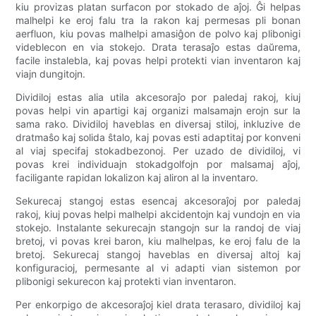
kiu provizas platan surfacon por stokado de aĵoj. Ĝi helpas
malhelpi ke eroj falu tra la rakon kaj permesas pli bonan
aerfluon, kiu povas malhelpi amasiĝon de polvo kaj plibonigi
videblecon en via stokejo. Drata terasaĵo estas daŭrema,
facile instalebla, kaj povas helpi protekti vian inventaron kaj
viajn dungitojn.
Dividiloj estas alia utila akcesoraĵo por paledaj rakoj, kiuj
povas helpi vin apartigi kaj organizi malsamajn erojn sur la
sama rako. Dividiloj haveblas en diversaj stiloj, inkluzive de
dratmaŝo kaj solida ŝtalo, kaj povas esti adaptitaj por konveni
al viaj specifaj stokadbezonoj. Per uzado de dividiloj, vi
povas krei individuajn stokadgolfojn por malsamaj aĵoj,
faciligante rapidan lokalizon kaj aliron al la inventaro.
Sekurecaj stangoj estas esencaj akcesoraĵoj por paledaj
rakoj, kiuj povas helpi malhelpi akcidentojn kaj vundojn en via
stokejo. Instalante sekurecajn stangojn sur la randoj de viaj
bretoj, vi povas krei baron, kiu malhelpas, ke eroj falu de la
bretoj. Sekurecaj stangoj haveblas en diversaj altoj kaj
konfiguracioj, permesante al vi adapti vian sistemon por
plibonigi sekurecon kaj protekti vian inventaron.
Per enkorpigo de akcesoraĵoj kiel drata terasaro, dividiloj kaj