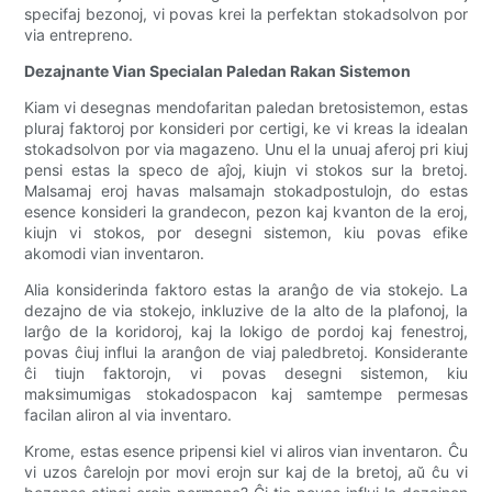
specifaj bezonoj, vi povas krei la perfektan stokadsolvon por
via entrepreno.
Dezajnante Vian Specialan Paledan Rakan Sistemon
Kiam vi desegnas mendofaritan paledan bretosistemon, estas
pluraj faktoroj por konsideri por certigi, ke vi kreas la idealan
stokadsolvon por via magazeno. Unu el la unuaj aferoj pri kiuj
pensi estas la speco de aĵoj, kiujn vi stokos sur la bretoj.
Malsamaj eroj havas malsamajn stokadpostulojn, do estas
esence konsideri la grandecon, pezon kaj kvanton de la eroj,
kiujn vi stokos, por desegni sistemon, kiu povas efike
akomodi vian inventaron.
Alia konsiderinda faktoro estas la aranĝo de via stokejo. La
dezajno de via stokejo, inkluzive de la alto de la plafonoj, la
larĝo de la koridoroj, kaj la lokigo de pordoj kaj fenestroj,
povas ĉiuj influi la aranĝon de viaj paledbretoj. Konsiderante
ĉi tiujn faktorojn, vi povas desegni sistemon, kiu
maksimumigas stokadospacon kaj samtempe permesas
facilan aliron al via inventaro.
Krome, estas esence pripensi kiel vi aliros vian inventaron. Ĉu
vi uzos ĉarelojn por movi erojn sur kaj de la bretoj, aŭ ĉu vi