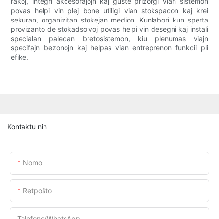
rakoj, integri akcesoraĵojn kaj ĝuste prizorgi vian sistemon
povas helpi vin plej bone utiligi vian stokspacon kaj krei
sekuran, organizitan stokejan medion. Kunlabori kun sperta
provizanto de stokadsolvoj povas helpi vin desegni kaj instali
specialan paledan bretosistemon, kiu plenumas viajn
specifajn bezonojn kaj helpas vian entreprenon funkcii pli
efike.
Kontaktu nin
Nomo
Retpoŝto
Telefono/WhatsApp