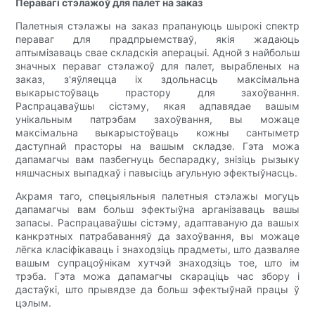
Перавагі стэлажоў для палет на заказ
Палетныя стэлажы на заказ прапануюць шырокі спектр
пераваг для прадпрыемстваў, якія жадаюць
аптымізаваць свае складскія аперацыі. Адной з найбольш
значных пераваг стэлажоў для палет, вырабленых на
заказ, з'яўляецца іх здольнасць максімальна
выкарыстоўваць прастору для захоўвання.
Распрацаваўшы сістэму, якая адпавядае вашым
унікальным патрэбам захоўвання, вы можаце
максімальна выкарыстоўваць кожны сантыметр
даступнай прасторы на вашым складзе. Гэта можа
дапамагчы вам пазбегнуць беспарадку, знізіць рызыку
няшчасных выпадкаў і павысіць агульную эфектыўнасць.
Акрамя таго, спецыяльныя палетныя стэлажы могуць
дапамагчы вам больш эфектыўна арганізаваць вашы
запасы. Распрацаваўшы сістэму, адаптаваную да вашых
канкрэтных патрабаванняў да захоўвання, вы можаце
лёгка класіфікаваць і знаходзіць прадметы, што дазваляе
вашым супрацоўнікам хутчэй знаходзіць тое, што ім
трэба. Гэта можа дапамагчы скараціць час збору і
дастаўкі, што прывядзе да больш эфектыўнай працы ў
цэлым.