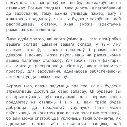
падумаць, гэта тып рэчаў, якія вы будзеце захоўваць на
стэлажах. Розныя прадметы маюць розныя патрабаванні
да захоўвання, таму важна ўлічваць памер, вагу і
колькасць прадметаў, якія вы будзеце захоўваць, каб
распрацаваць сістэму, якая зможа эфектыўна
размясціць ваш інвентар.
Яшчэ адзін фактар, які варта ўлічваць, - гэта планіроўка
вашага склада. Дызайн вашага склада, у тым ліку
вышыня столяў, шырыня праходаў і размяшчэнне
дзвярэй і вокнаў, можа паўплываць на размяшчэнне
вашых палетных стэлажоў. Улічваючы гэтыя фактары,
вы можаце распрацаваць сістэму, якая максімізуе
прастору для захоўвання, адначасова забяспечваючы
лёгкі доступ да вашых запасаў.
Акрамя таго, важна падумаць пра тое, як вы будзеце
атрымліваць доступ да сваіх запасаў. Ці будзеце вы
выкарыстоўваць аўтапагрузчыкі для перамяшчэння
прадметаў на стэлажы і з іх, ці вам трэба будзе
дабірацца да прадметаў уручную? Гэта можа
паўплываць на канструкцыю вашых палетных стэлажоў,
бо вам можа спатрэбіцца ўключыць такія элементы, як
адкрытыя паліцы або сеткаватыя насцілы, каб