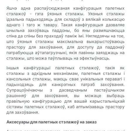
Яшчэ адна распаўсюджаная канфігурацыя палетных
стэлажоў - гэта ўязныя стэлажы. Уязныя стэлажы
ідэальна падыходзяць для складоў з вялікай колькасцю
аднаго і таго ж тавару. Такая канфігурацыя дазваляе
шчыльна захоўваць паддоны, бо яны размяшчаюцца
спіна да спіны без праходаў паміж імі. Нягледзячы на тое,
што ўязныя стэлажы максімальна выкарыстоўваюць
прастору для захоўвання, для доступу да паддонаў
патрабуюцца аўтапагрузчыкі, якія павінны заязджаць на
стэлажы, што можа паўплываць на эфектыўнасць.
Іншыя канфігурацыі палетных стэлажоў, такія як
стэлажы з адкідным механізмам, палетныя стэлажы і
кансольныя стэлажы, маюць свае унікальныя перавагі і
падыходзяць для канкрэтных патрэб захоўвання.
Супрацоўнічаючы з дасведчаным пастаўшчыком
рашэнняў для захоўвання, вы можаце выбраць
правільную канфігурацыю для вашай карыстальніцкай
сістэмы палетных стэлажоў, каб аптымізаваць прастору
для захоўвання.
Аксесуары для палетных стэлажоў на заказ