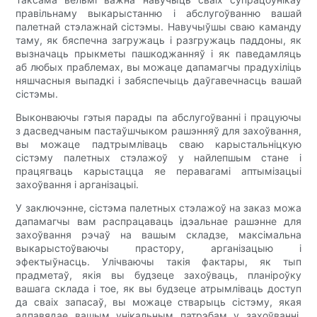
правільнаму выкарыстанню і абслугоўванню вашай
палетнай стэлажнай сістэмы. Навучыўшы сваю каманду
таму, як бяспечна загружаць і разгружаць паддоны, як
вызначаць прыкметы пашкоджанняў і як паведамляць
аб любых праблемах, вы можаце дапамагчы прадухіліць
няшчасныя выпадкі і забяспечыць даўгавечнасць вашай
сістэмы.
Выконваючы гэтыя парады па абслугоўванні і працуючы
з дасведчаным пастаўшчыком рашэнняў для захоўвання,
вы можаце падтрымліваць сваю карыстальніцкую
сістэму палетных стэлажоў у найлепшым стане і
працягваць карыстацца яе перавагамі аптымізацыі
захоўвання і арганізацыі.
У заключэнне, сістэма палетных стэлажоў на заказ можа
дапамагчы вам распрацаваць ідэальнае рашэнне для
захоўвання рэчаў на вашым складзе, максімальна
выкарыстоўваючы прастору, арганізацыю і
эфектыўнасць. Улічваючы такія фактары, як тып
прадметаў, якія вы будзеце захоўваць, планіроўку
вашага склада і тое, як вы будзеце атрымліваць доступ
да сваіх запасаў, вы можаце стварыць сістэму, якая
адпавядае вашым унікальным патрэбам у захоўванні.