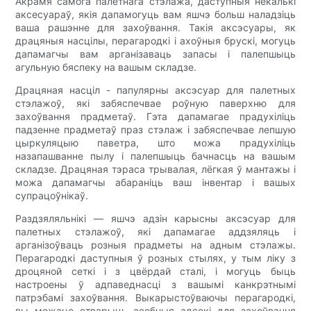
Акрамя самога палетнага стэлажа, даступныя некалькі
аксесуараў, якія дапамогуць вам яшчэ больш наладзіць
ваша рашэнне для захоўвання. Такія аксэсуары, як
драцяныя насцілы, перагародкі і ахоўныя брускі, могуць
дапамагчы вам арганізаваць запасы і палепшыць
агульную бяспеку на вашым складзе.
Драцяная насціл - папулярны аксэсуар для палетных
стэлажоў, які забяспечвае роўную паверхню для
захоўвання прадметаў. Гэта дапамагае прадухіліць
падзенне прадметаў праз стэлаж і забяспечвае лепшую
цыркуляцыю паветра, што можа прадухіліць
назапашванне пылу і палепшыць бачнасць на вашым
складзе. Драцяная тэраса трывалая, лёгкая ў мантажы і
можа дапамагчы абараніць ваш інвентар і вашых
супрацоўнікаў.
Раздзяляльнікі — яшчэ адзін карысны аксэсуар для
палетных стэлажоў, які дапамагае аддзяляць і
арганізоўваць розныя прадметы на адным стэлажы.
Перагародкі даступныя ў розных стылях, у тым ліку з
дроцяной сеткі і з цвёрдай сталі, і могуць быць
настроены ў адпаведнасці з вашымі канкрэтнымі
патрэбамі захоўвання. Выкарыстоўваючы перагародкі,
вы можаце стварыць асобныя адсекі для захоўвання