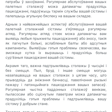
патрэбы ў захоўванні. Рэгулярнае абслугоўванне вашых
палетных стэлажоў можа дапамагчы прадухіліць
пашкоджанні, падоўжыць тэрмін службы вашай сістэмы і
палепшыць агульную бяспеку на вашым складзе.
Адным з найважнейшых аспектаў абслугоўвання вашай
палетнай стэлажнай сістэмы з'яўляецца рэгулярны
агляд. Рэгулярны агляд стоек можа дапамагчы вам
выявіць любыя прыкметы пашкоджанняў або зносу, такія
як пагнутыя бэлькі, аслабленыя балты або адсутныя
кампаненты. Выявіўшы гэтыя праблемы своечасова, вы
зможаце хутка іх вырашыць і прадухіліць больш
сур'ёзныя пашкоджанні вашай сістэмы.
Акрамя таго, важна падтрымліваць стэлажы ў чысціні і
без смецця. Пыл, бруд і іншае смецце могуць
назапашвацца на вашых стэлажах з цягам часу, што
прыводзіць да зніжэння бачнасці, павелічэння рызыкі
пажару і патэнцыйнага пашкоджання вашых запасаў.
Рэгулярная чыстка паддонных стэлажоў венікам,
пыласосам або сціснутым паветрам можа дапамагчы
прадухіліць гэтыя праблемы і падтрымліваць вашу
сістэму ў добрым стане.
Таксама вельмі важна навучыць сваіх супрацоўнікаў