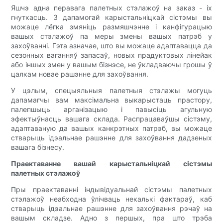
Яшчэ адна перавага палетных стэлажоў на заказ - іх
гнуткасць. З дапамогай карыстальніцкай сістэмы вы
можаце лёгка змяніць размяшчэнне і канфігурацыю
вашых стэлажоў па меры змены вашых патрэб у
захоўванні. Гэта азначае, што вы можаце адаптавацца да
сезонных ваганняў запасаў, новых прадуктовых лінейак
або іншых змен у вашым бізнэсе, не ўкладваючы грошы ў
цалкам новае рашэнне для захоўвання.
У цэлым, спецыяльныя палетныя стэлажы могуць
дапамагчы вам максімальна выкарыстаць прастору,
палепшыць арганізацыю і павысіць агульную
эфектыўнасць вашага склада. Распрацаваўшы сістэму,
адаптаваную да вашых канкрэтных патрэб, вы можаце
стварыць ідэальнае рашэнне для захоўвання дадзеных
вашага бізнесу.
Праектаванне вашай карыстальніцкай сістэмы
палетных стэлажоў
Пры праектаванні індывідуальнай сістэмы палетных
стэлажоў неабходна ўлічваць некалькі фактараў, каб
стварыць ідэальнае рашэнне для захоўвання рэчаў на
вашым складзе. Адно з першых, пра што трэба