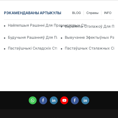
РЭКАМЕНДАВАНЫ АРТЫКУЛЫ
BLOG
Справы
INFO
Найлепшыя Рашэнні Для Прамысловых Стэлажоў Для Эфек
Варыянты Стэлажоў Для Пале
Будучыня Рашэнняў Для Палетных Стэлажоў: Тэндэнцыі І І
Вывучэнне Эфектыўных Рашэ
Пастаўшчыкі Складскіх Стэлажоў: На Што Звярнуць Увагу
Пастаўшчык Стэлажных Сіст