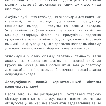
розных прадметаў, што спрашчае пошук і хуткі доступ да
інвентара.
Ахоўныя дугі - гэта неабходныя аксэсуары для палетных
стэлажоў, якія могуць дапамагчы прадухіліць
няшчасныя выпадкі і траўмы на вашым складзе.
Усталяваўшы ахоўныя планкі па краях стэлажоў, вы
можаце стварыць бар'ер, які прадухіліць падзенне
прадметаў з паліц. Ахоўныя брускі даступныя ў рознай
вышыні і канфігурацыях, што дазваляе наладзіць сістэму
для павышэння бяспекі і абароны вашага інвентара.
Уключыўшы ў сваю сістэму палетных стэлажоў такія
аксэсуары, як дроцяныя насцілы, перагародкі і ахоўныя
брускі, вы можаце яшчэ больш аптымізаваць прастору
для захоўвання і стварыць бяспечнае і арганізаванае
асяроддзе склада.
Абслугоўванне вашай карыстальніцкай сістэмы
палетных стэлажоў
Пасля таго, як вы распрацавалі і ўсталявалі ўласную
сістэму палетных стэлажоў, важна належным чынам
абслугоўваць яе, каб яна эфектыўна задавальняла вашы