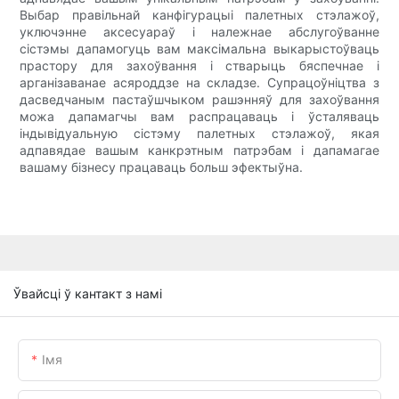
Выбар правільнай канфігурацыі палетных стэлажоў,
уключэнне аксесуараў і належнае абслугоўванне
сістэмы дапамогуць вам максімальна выкарыстоўваць
прастору для захоўвання і стварыць бяспечнае і
арганізаванае асяроддзе на складзе. Супрацоўніцтва з
дасведчаным пастаўшчыком рашэнняў для захоўвання
можа дапамагчы вам распрацаваць і ўсталяваць
індывідуальную сістэму палетных стэлажоў, якая
адпавядае вашым канкрэтным патрэбам і дапамагае
вашаму бізнесу працаваць больш эфектыўна.
Ўвайсці ў кантакт з намі
Імя