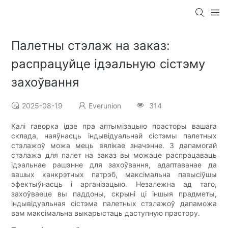
Палетны стэлаж на заказ:
распрацуйце ідэальную сістэму
захоўвання
2025-08-19
Everunion
314
Калі гаворка ідзе пра аптымізацыю прасторы вашага
склада, наяўнасць індывідуальнай сістэмы палетных
стэлажоў можа мець вялікае значэнне. З дапамогай
стэлажа для палет на заказ вы можаце распрацаваць
ідэальнае рашэнне для захоўвання, адаптаванае да
вашых канкрэтных патрэб, максімальна павысіўшы
эфектыўнасць і арганізацыю. Незалежна ад таго,
захоўваеце вы паддоны, скрыні ці іншыя прадметы,
індывідуальная сістэма палетных стэлажоў дапаможа
вам максімальна выкарыстаць даступную прастору.