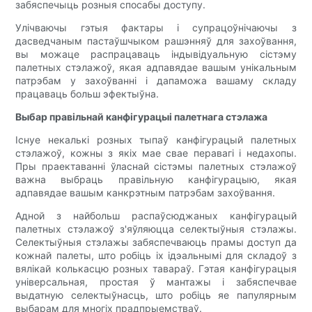
забяспечыць розныя спосабы доступу.
Улічваючы гэтыя фактары і супрацоўнічаючы з
дасведчаным пастаўшчыком рашэнняў для захоўвання,
вы можаце распрацаваць індывідуальную сістэму
палетных стэлажоў, якая адпавядае вашым унікальным
патрэбам у захоўванні і дапаможа вашаму складу
працаваць больш эфектыўна.
Выбар правільнай канфігурацыі палетнага стэлажа
Існуе некалькі розных тыпаў канфігурацый палетных
стэлажоў, кожны з якіх мае свае перавагі і недахопы.
Пры праектаванні ўласнай сістэмы палетных стэлажоў
важна выбраць правільную канфігурацыю, якая
адпавядае вашым канкрэтным патрэбам захоўвання.
Адной з найбольш распаўсюджаных канфігурацый
палетных стэлажоў з'яўляюцца селектыўныя стэлажы.
Селектыўныя стэлажы забяспечваюць прамы доступ да
кожнай палеты, што робіць іх ідэальнымі для складоў з
вялікай колькасцю розных тавараў. Гэтая канфігурацыя
універсальная, простая ў мантажы і забяспечвае
выдатную селектыўнасць, што робіць яе папулярным
выбарам для многіх прадпрыемстваў.