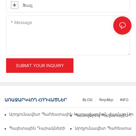
Ֆայլ
Message
SUBMIT YOUR INQUIRY
ԱՌԱՋԱՐԿՎՈՂ ՀՈԴՎԱԾՆԵՐ
BLOG
Գործեր
INFO
Արդյունավետ Պահեստային Կառավարման Համար Արդյ
Պատվերով Պալետային Դա
Պալետային Դարակների Լուծումների Ապագան. Միտումն
Արդյունավետ Պահեստավոր