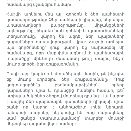
համակարգ մշակելու համար։
Հաշվի առնելու մեկ այլ գործոն է ձեր պահեստի
դասավորությունը։ Ձեր պահեստի դիզայնը, ներառյալ
առաստաղների բարձրությունը, միջանցքների
լայնությունը, ինչպես նաև դռների և պատուհանների
տեղադրումը, կարող են ազդել ձեր պալետների
դարակների դասավորության վրա։ Հաշվի առնելով
այս գործոնները՝ դուք կարող եք նախագծել մի
համակարգ, որը մաքսիմալացնում է պահեստային
տարածքը՝ միևնույն ժամանակ թույլ տալով հեշտ
մուտք գործել ձեր գույքագրմանը։
Բացի այդ, կարևոր է մտածել այն մասին, թե ինչպես
եք մուտք գործելու ձեր գույքագրմանը։ Դուք
կօգտագործե՞ք բեռնամբարձիչներ՝ իրերը
դարակների վրա և դրանցից հանելու համար, թե՞
ստիպված կլինեք ձեռքով մոտենալ դրանց։ Սա կարող
է ազդել ձեր պալետային դարակների դիզայնի վրա,
քանի որ կարող է անհրաժեշտ լինել ներառել
այնպիսի տարրեր, ինչպիսիք են բաց դարակները
կամ ցանցե տախտակամածը՝ տարբեր մուտքի
մեթոդներ ապահովելու համար։