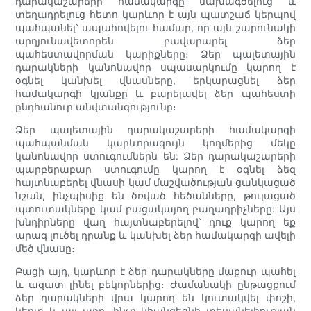
դարակաշարերի համակարգը նախագծելուց և
տեղադրելուց հետո կարևոր է այն պատշաճ կերպով
պահպանել՝ ապահովելու համար, որ այն շարունակի
արդյունավետորեն բավարարել ձեր
պահեստավորման կարիքները։ Ձեր պալետային
դարակների կանոնավոր սպասարկումը կարող է
օգնել կանխել վնասները, երկարացնել ձեր
համակարգի կյանքը և բարելավել ձեր պահեստի
ընդհանուր անվտանգությունը։
Ձեր պալետային դարակաշարերի համակարգի
պահպանման կարևորագույն կողմերից մեկը
կանոնավոր ստուգումներն են: Ձեր դարակաշարերի
պարբերաբար ստուգումը կարող է օգնել ձեզ
հայտնաբերել վնասի կամ մաշվածության ցանկացած
նշան, ինչպիսիք են ծռված հեծանները, թուլացած
պտուտակները կամ բացակայող բաղադրիչները: Այս
խնդիրները վաղ հայտնաբերելով՝ դուք կարող եք
արագ լուծել դրանք և կանխել ձեր համակարգի ավելի
մեծ վնասը։
Բացի այդ, կարևոր է ձեր դարակները մաքուր պահել
և ազատ լինել բեկորներից։ Ժամանակի ընթացքում
ձեր դարակների վրա կարող են կուտակվել փոշի,
կեղտ և այլ աղբ, ինչը կհանգեցնի տեսանելիության