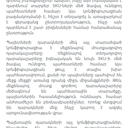
գործել յուրաքանչյուր պալետ, ինչը այն իդեալական է
դարձնում տարբեր SKU-ների մեծ ծավալ ունեցող
պահեստների համար։ Այս կոնֆիգուրացիան
բազմակողմանի է, հեշտ է տեղադրել և առաջարկում
է գերազանց ընտրողականություն, ինչը այն
դարձնում է շատ բիզնեսների համար հանրաճանաչ
ընտրություն։
Պալետների դարակների մեկ այլ տարածված
կոնֆիգուրացիա է մեքենայով մուտքագրվող
դարակաշարերը: Մեքենայով տեղադրվող
դարակաշարերը իդեալական են նույն SKU-ի մեծ
ծավալ ունեցող պահեստների համար: Այս
կոնֆիգուրացիան թույլ է տալիս խիտ
պահեստավորում, քանի որ պալետները պահվում են
մեջք մեջքի՝ առանց դրանց միջև միջանցքների։ Թեև
մեքենայով մուտք գործող դարակաշարերը
մեծացնում են պահեստային տարածքը,
պալետներին հասանելիություն ունենալու համար
անհրաժեշտ են բեռնամբարձիչներ, որոնք մտցվում
են դարակների մեջ, ինչը կարող է ազդել
արդյունավետության վրա։
Պալետային դարակների այլ կոնֆիգուրացիաներ,
ինչպիսիք են հետ մղվող դարակաշարերը,