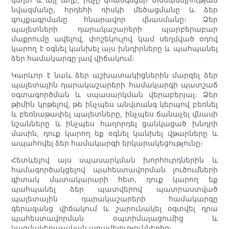
նվազմանը, հրդեհի ռիսկի մեծացմանը և ձեր
գույքագրմանը հնարավոր վնասմանը։ Ձեր
պալետների դարակաշարերի պարբերաբար
մաքրումը ավելով, փոշեկուլով կամ սեղմված օդով
կարող է օգնել կանխել այս խնդիրները և պահպանել
ձեր համակարգը լավ վիճակում։
Կարևոր է նաև ձեր աշխատակիցներին մարզել ձեր
պալետային դարակաշարերի համակարգի պատշաճ
օգտագործման և սպասարկման վերաբերյալ։ Ձեր
թիմին կրթելով, թե ինչպես անվտանգ կերպով բեռնել
և բեռնաթափել պալետները, ինչպես ճանաչել վնասի
նշանները և ինչպես հաղորդել ցանկացած խնդրի
մասին, դուք կարող եք օգնել կանխել վթարները և
ապահովել ձեր համակարգի երկարակեցությունը։
Հետևելով այս սպասարկման խորհուրդներին և
համագործակցելով պահեստավորման լուծումների
գիտակ մատակարարի հետ, դուք կարող եք
պահպանել ձեր պատվերով պատրաստված
պալետային դարակաշարերի համակարգը
գերազանց վիճակում և շարունակել օգտվել դրա
պահեստավորման օպտիմալացումից և
կազմակերպչական առավելություններից։