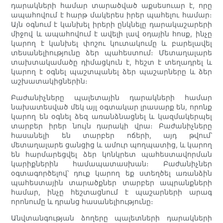
դարակների համար տարածված աքսեսուար է, որը
ապահովում է հարթ մակերես իրեր պահելու համար։
Այն օգնում է կանխել իրերի ընկնելը դարակաշարերի
միջով և ապահովում է ավելի լավ օդային հոսք, ինչը
կարող է կանխել փոշու կուտակումը և բարելավել
տեսանելիությունը ձեր պահեստում։ Մետաղալարե
տախտակամածը դիմացկուն է, հեշտ է տեղադրել և
կարող է օգնել պաշտպանել ձեր պաշարները և ձեր
աշխատակիցներին։
Բաժանիչները պալետային դարակների համար
նախատեսված մեկ այլ օգտակար լրասարք են, որոնք
կարող են օգնել ձեզ առանձնացնել և կազմակերպել
տարբեր իրեր նույն դարակի վրա։ Բաժանիչները
հասանելի են տարբեր ոճերի, այդ թվում՝
մետաղալարե ցանցից և ամուր պողպատից, և կարող
են հարմարեցվել ձեր կոնկրետ պահեստավորման
կարիքներին համապատասխան։ Բաժանիչներ
օգտագործելով՝ դուք կարող եք ստեղծել առանձին
պահեստային տարածքներ տարբեր ապրանքների
համար, ինչը հեշտացնում է պաշարների արագ
որոնումը և դրանց հասանելիությունը։
Անվտանգության ձողերը պալետների դարակների