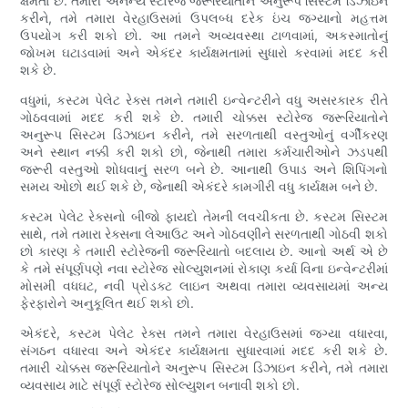
ક્ષમતા છે. તમારી અનન્ય સ્ટોરેજ જરૂરિયાતોને અનુરૂપ સિસ્ટમ ડિઝાઇન
કરીને, તમે તમારા વેરહાઉસમાં ઉપલબ્ધ દરેક ઇંચ જગ્યાનો મહત્તમ
ઉપયોગ કરી શકો છો. આ તમને અવ્યવસ્થા ટાળવામાં, અકસ્માતોનું
જોખમ ઘટાડવામાં અને એકંદર કાર્યક્ષમતામાં સુધારો કરવામાં મદદ કરી
શકે છે.
વધુમાં, કસ્ટમ પેલેટ રેક્સ તમને તમારી ઇન્વેન્ટરીને વધુ અસરકારક રીતે
ગોઠવવામાં મદદ કરી શકે છે. તમારી ચોક્કસ સ્ટોરેજ જરૂરિયાતોને
અનુરૂપ સિસ્ટમ ડિઝાઇન કરીને, તમે સરળતાથી વસ્તુઓનું વર્ગીકરણ
અને સ્થાન નક્કી કરી શકો છો, જેનાથી તમારા કર્મચારીઓને ઝડપથી
જરૂરી વસ્તુઓ શોધવાનું સરળ બને છે. આનાથી ઉપાડ અને શિપિંગનો
સમય ઓછો થઈ શકે છે, જેનાથી એકંદરે કામગીરી વધુ કાર્યક્ષમ બને છે.
કસ્ટમ પેલેટ રેક્સનો બીજો ફાયદો તેમની લવચીકતા છે. કસ્ટમ સિસ્ટમ
સાથે, તમે તમારા રેક્સના લેઆઉટ અને ગોઠવણીને સરળતાથી ગોઠવી શકો
છો કારણ કે તમારી સ્ટોરેજની જરૂરિયાતો બદલાય છે. આનો અર્થ એ છે
કે તમે સંપૂર્ણપણે નવા સ્ટોરેજ સોલ્યુશનમાં રોકાણ કર્યા વિના ઇન્વેન્ટરીમાં
મોસમી વધઘટ, નવી પ્રોડક્ટ લાઇન અથવા તમારા વ્યવસાયમાં અન્ય
ફેરફારોને અનુકૂલિત થઈ શકો છો.
એકંદરે, કસ્ટમ પેલેટ રેક્સ તમને તમારા વેરહાઉસમાં જગ્યા વધારવા,
સંગઠન વધારવા અને એકંદર કાર્યક્ષમતા સુધારવામાં મદદ કરી શકે છે.
તમારી ચોક્કસ જરૂરિયાતોને અનુરૂપ સિસ્ટમ ડિઝાઇન કરીને, તમે તમારા
વ્યવસાય માટે સંપૂર્ણ સ્ટોરેજ સોલ્યુશન બનાવી શકો છો.