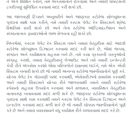
તે અંગે શિક્ષિત કરીને, તમે અકસ્માતોને રોકવામાં અને તમારી સિસ્ટમની
ટકાઉપણું સુનિશ્ચિત કરવામાં મદદ કરી શકો છો.
આ જાળવણી ટિપ્સને અનુસરીને અને જાણકાર સ્ટોરેજ સોલ્યુશન્સ
પ્રદાતા સાથે કામ કરીને, તમે તમારી કસ્ટમ પેલેટ રેક સિસ્ટમને શ્રેષ્ઠ
સ્થિતિમાં રાખી શકો છો અને તેના સ્ટોરેજ ઑપ્ટિમાઇઝેશન અને
સંગઠનાત્મક ફાયદાઓનો લાભ મેળવતા રહી શકો છો.
નિષ્કર્ષમાં, કસ્ટમ પેલેટ રેક સિસ્ટમ તમને તમારા વેરહાઉસ માટે આદર્શ
સ્ટોરેજ સોલ્યુશન ડિઝાઇન કરવામાં મદદ કરી શકે છે, જેમાં જગ્યા,
સંગઠન અને કાર્યક્ષમતા મહત્તમ બને છે. તમે કયા પ્રકારની વસ્તુઓનો
સંગ્રહ કરશો, તમારા વેરહાઉસનું લેઆઉટ અને તમે તમારી ઇન્વેન્ટરી
કેવી રીતે ઍક્સેસ કરશો જેવા પરિબળોને ધ્યાનમાં લઈને, તમે એક એવી
સિસ્ટમ બનાવી શકો છો જે તમારી અનન્ય સ્ટોરેજ જરૂરિયાતોને પૂર્ણ કરે.
યોગ્ય પેલેટ રેક ગોઠવણી પસંદ કરવાથી, એસેસરીઝનો સમાવેશ કરવાથી
અને તમારી સિસ્ટમને યોગ્ય રીતે જાળવવાથી તમને તમારી સ્ટોરેજ
સ્પેસનો મહત્તમ ઉપયોગ કરવામાં અને સલામત, વ્યવસ્થિત વેરહાઉસ
વાતાવરણ બનાવવામાં મદદ મળી શકે છે. જાણકાર સ્ટોરેજ સોલ્યુશન્સ
પ્રદાતા સાથે કામ કરવાથી તમને કસ્ટમ પેલેટ રેક સિસ્ટમ ડિઝાઇન અને
ઇન્સ્ટોલ કરવામાં મદદ મળી શકે છે જે તમારી ચોક્કસ જરૂરિયાતોને પૂર્ણ
કરે છે અને તમારા વ્યવસાયને વધુ કાર્યક્ષમ રીતે ચલાવવામાં મદદ કરે છે.