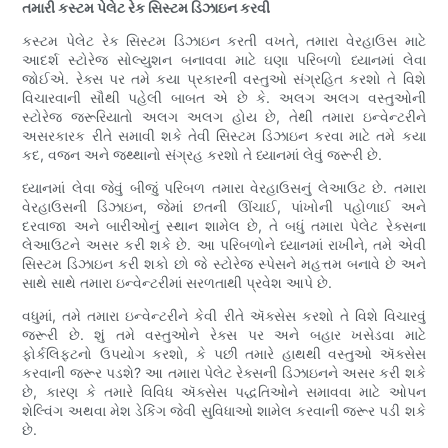
તમારી કસ્ટમ પેલેટ રેક સિસ્ટમ ડિઝાઇન કરવી
કસ્ટમ પેલેટ રેક સિસ્ટમ ડિઝાઇન કરતી વખતે, તમારા વેરહાઉસ માટે
આદર્શ સ્ટોરેજ સોલ્યુશન બનાવવા માટે ઘણા પરિબળો ધ્યાનમાં લેવા
જોઈએ. રેક્સ પર તમે કયા પ્રકારની વસ્તુઓ સંગ્રહિત કરશો તે વિશે
વિચારવાની સૌથી પહેલી બાબત એ છે કે. અલગ અલગ વસ્તુઓની
સ્ટોરેજ જરૂરિયાતો અલગ અલગ હોય છે, તેથી તમારા ઇન્વેન્ટરીને
અસરકારક રીતે સમાવી શકે તેવી સિસ્ટમ ડિઝાઇન કરવા માટે તમે કયા
કદ, વજન અને જથ્થાનો સંગ્રહ કરશો તે ધ્યાનમાં લેવું જરૂરી છે.
ધ્યાનમાં લેવા જેવું બીજું પરિબળ તમારા વેરહાઉસનું લેઆઉટ છે. તમારા
વેરહાઉસની ડિઝાઇન, જેમાં છતની ઊંચાઈ, પાંખોની પહોળાઈ અને
દરવાજા અને બારીઓનું સ્થાન શામેલ છે, તે બધું તમારા પેલેટ રેક્સના
લેઆઉટને અસર કરી શકે છે. આ પરિબળોને ધ્યાનમાં રાખીને, તમે એવી
સિસ્ટમ ડિઝાઇન કરી શકો છો જે સ્ટોરેજ સ્પેસને મહત્તમ બનાવે છે અને
સાથે સાથે તમારા ઇન્વેન્ટરીમાં સરળતાથી પ્રવેશ આપે છે.
વધુમાં, તમે તમારા ઇન્વેન્ટરીને કેવી રીતે ઍક્સેસ કરશો તે વિશે વિચારવું
જરૂરી છે. શું તમે વસ્તુઓને રેક્સ પર અને બહાર ખસેડવા માટે
ફોર્કલિફ્ટનો ઉપયોગ કરશો, કે પછી તમારે હાથથી વસ્તુઓ ઍક્સેસ
કરવાની જરૂર પડશે? આ તમારા પેલેટ રેક્સની ડિઝાઇનને અસર કરી શકે
છે, કારણ કે તમારે વિવિધ ઍક્સેસ પદ્ધતિઓને સમાવવા માટે ઓપન
શેલ્વિંગ અથવા મેશ ડેકિંગ જેવી સુવિધાઓ શામેલ કરવાની જરૂર પડી શકે
છે.