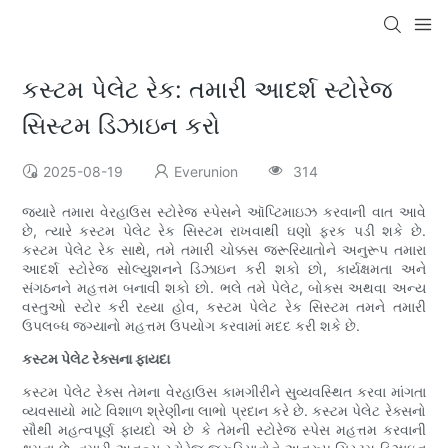
કસ્ટમ પેલેટ રેક: તમારી આદર્શ સ્ટોરેજ
સિસ્ટમ ડિઝાઇન કરો
2025-08-19
Everunion
314
જ્યારે તમારા વેરહાઉસ સ્ટોરેજ સ્પેસને ઑપ્ટિમાઇઝ કરવાની વાત આવે
છે, ત્યારે કસ્ટમ પેલેટ રેક સિસ્ટમ રાખવાથી ઘણો ફરક પડી શકે છે.
કસ્ટમ પેલેટ રેક સાથે, તમે તમારી ચોક્કસ જરૂરિયાતોને અનુરૂપ તમારા
આદર્શ સ્ટોરેજ સોલ્યુશનને ડિઝાઇન કરી શકો છો, કાર્યક્ષમતા અને
સંગઠનને મહત્તમ બનાવી શકો છો. ભલે તમે પેલેટ, બોક્સ અથવા અન્ય
વસ્તુઓ સ્ટોર કરી રહ્યા હોવ, કસ્ટમ પેલેટ રેક સિસ્ટમ તમને તમારી
ઉપલબ્ધ જગ્યાનો મહત્તમ ઉપયોગ કરવામાં મદદ કરી શકે છે.
કસ્ટમ પેલેટ રેક્સના ફાયદા
કસ્ટમ પેલેટ રેક્સ તેમના વેરહાઉસ કામગીરીને સુવ્યવસ્થિત કરવા માંગતા
વ્યવસાયો માટે વિશાળ શ્રેણીના લાભો પ્રદાન કરે છે. કસ્ટમ પેલેટ રેક્સનો
સૌથી મહત્વપૂર્ણ ફાયદો એ છે કે તેમની સ્ટોરેજ સ્પેસ મહત્તમ કરવાની