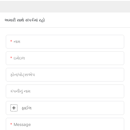
અમારી સાથે સંપર્કમાં રહો
નામ
ઇમેઇલ
ફોન/વોટ્સએપ
કંપનીનું નામ
ફાઈલ
Message