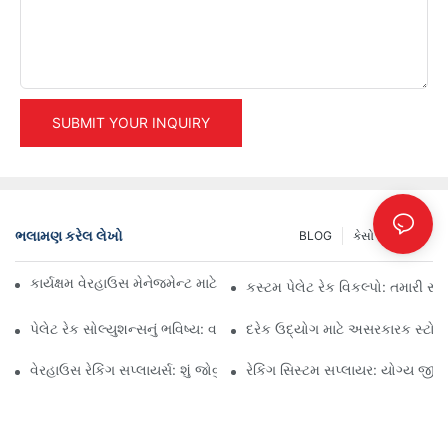
SUBMIT YOUR INQUIRY
ભલામણ કરેલ લેખો
BLOG
કેસો
INFO
કાર્યક્ષમ વેરહાઉસ મેનેજમેન્ટ માટે ટોચના ઔદ્યોગિક રેકિંગ સોલ્યુશન્સ
કસ્ટમ પેલેટ રેક વિકલ્પો: તમારી સ્
પેલેટ રેક સોલ્યુશન્સનું ભવિષ્ય: વલણો અને નવીનતાઓ
દરેક ઉદ્યોગ માટે અસરકારક સ્ટોરેજ
વેરહાઉસ રેકિંગ સપ્લાયર્સ: શું જોવું
રેકિંગ સિસ્ટમ સપ્લાયર: યોગ્ય જીવ