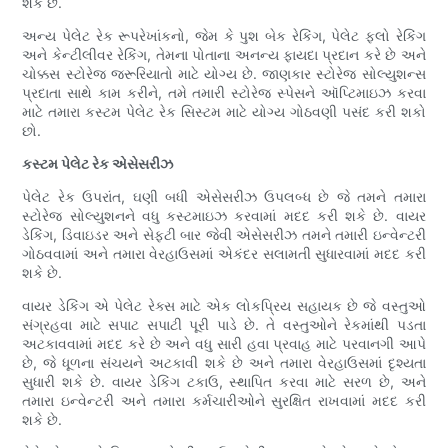
શકે છે.
અન્ય પેલેટ રેક રૂપરેખાંકનો, જેમ કે પુશ બેક રેકિંગ, પેલેટ ફ્લો રેકિંગ
અને કેન્ટીલીવર રેકિંગ, તેમના પોતાના અનન્ય ફાયદા પ્રદાન કરે છે અને
ચોક્કસ સ્ટોરેજ જરૂરિયાતો માટે યોગ્ય છે. જાણકાર સ્ટોરેજ સોલ્યુશન્સ
પ્રદાતા સાથે કામ કરીને, તમે તમારી સ્ટોરેજ સ્પેસને ઑપ્ટિમાઇઝ કરવા
માટે તમારા કસ્ટમ પેલેટ રેક સિસ્ટમ માટે યોગ્ય ગોઠવણી પસંદ કરી શકો
છો.
કસ્ટમ પેલેટ રેક એસેસરીઝ
પેલેટ રેક ઉપરાંત, ઘણી બધી એસેસરીઝ ઉપલબ્ધ છે જે તમને તમારા
સ્ટોરેજ સોલ્યુશનને વધુ કસ્ટમાઇઝ કરવામાં મદદ કરી શકે છે. વાયર
ડેકિંગ, ડિવાઇડર અને સેફ્ટી બાર જેવી એસેસરીઝ તમને તમારી ઇન્વેન્ટરી
ગોઠવવામાં અને તમારા વેરહાઉસમાં એકંદર સલામતી સુધારવામાં મદદ કરી
શકે છે.
વાયર ડેકિંગ એ પેલેટ રેક્સ માટે એક લોકપ્રિય સહાયક છે જે વસ્તુઓ
સંગ્રહવા માટે સપાટ સપાટી પૂરી પાડે છે. તે વસ્તુઓને રેકમાંથી પડતા
અટકાવવામાં મદદ કરે છે અને વધુ સારી હવા પ્રવાહ માટે પરવાનગી આપે
છે, જે ધૂળના સંચયને અટકાવી શકે છે અને તમારા વેરહાઉસમાં દૃશ્યતા
સુધારી શકે છે. વાયર ડેકિંગ ટકાઉ, સ્થાપિત કરવા માટે સરળ છે, અને
તમારા ઇન્વેન્ટરી અને તમારા કર્મચારીઓને સુરક્ષિત રાખવામાં મદદ કરી
શકે છે.