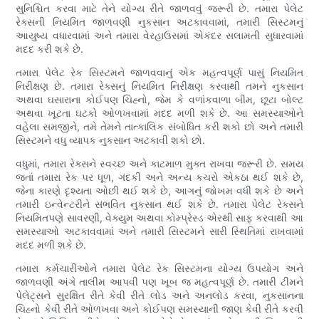
સુનિશ્ચિત કરવા માટે તેને યોગ્ય રીતે જાળવવું જરૂરી છે. તમારા પેલેટ
રેક્સની નિયમિત જાળવણી નુકસાન અટકાવવામાં, તમારી સિસ્ટમનું
આયુષ્ય વધારવામાં અને તમારા વેરહાઉસમાં એકંદર સલામતી સુધારવામાં
મદદ કરી શકે છે.
તમારા પેલેટ રેક સિસ્ટમને જાળવવાનું એક મહત્વપૂર્ણ પાસું નિયમિત
નિરીક્ષણ છે. તમારા રેક્સનું નિયમિત નિરીક્ષણ કરવાથી તમને નુકસાન
અથવા ઘસારાના કોઈપણ ચિહ્નો, જેમ કે વળાંકવાળા બીમ, છૂટા બોલ્ટ
અથવા ખૂટતા ઘટકો ઓળખવામાં મદદ મળી શકે છે. આ સમસ્યાઓને
વહેલા સમજીને, તમે તેમને તાત્કાલિક સંબોધિત કરી શકો છો અને તમારી
સિસ્ટમને વધુ વ્યાપક નુકસાન અટકાવી શકો છો.
વધુમાં, તમારા રેક્સને સ્વચ્છ અને કાટમાળ મુક્ત રાખવા જરૂરી છે. સમય
જતાં તમારા રેક પર ધૂળ, ગંદકી અને અન્ય કચરો એકઠા થઈ શકે છે,
જેના કારણે દૃશ્યતા ઓછી થઈ શકે છે, આગનું જોખમ વધી શકે છે અને
તમારી ઇન્વેન્ટરીને સંભવિત નુકસાન થઈ શકે છે. તમારા પેલેટ રેક્સને
નિયમિતપણે સાવરણી, વેક્યુમ અથવા કોમ્પ્રેસ્ડ એરથી સાફ કરવાથી આ
સમસ્યાઓ અટકાવવામાં અને તમારી સિસ્ટમને સારી સ્થિતિમાં રાખવામાં
મદદ મળી શકે છે.
તમારા કર્મચારીઓને તમારા પેલેટ રેક સિસ્ટમના યોગ્ય ઉપયોગ અને
જાળવણી અંગે તાલીમ આપવી પણ ખૂબ જ મહત્વપૂર્ણ છે. તમારી ટીમને
પેલેટ્સને સુરક્ષિત રીતે કેવી રીતે લોડ અને અનલોડ કરવા, નુકસાનના
ચિહ્નો કેવી રીતે ઓળખવા અને કોઈપણ સમસ્યાની જાણ કેવી રીતે કરવી