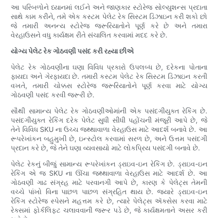
આ પરિબળોને ધ્યાનમાં લઈને અને જાણકાર સ્ટોરેજ સોલ્યુશન્સ પ્રદાતા
સાથે કામ કરીને, તમે એક કસ્ટમ પેલેટ રેક સિસ્ટમ ડિઝાઇન કરી શકો છો
જે તમારી અનન્ય સ્ટોરેજ જરૂરિયાતોને પૂર્ણ કરે છે અને તમારા
વેરહાઉસને વધુ કાર્યક્ષમ રીતે સંચાલિત કરવામાં મદદ કરે છે.
યોગ્ય પેલેટ રેક ગોઠવણી પસંદ કરી રહ્યા છીએ
પેલેટ રેક ગોઠવણીના ઘણા વિવિધ પ્રકારો ઉપલબ્ધ છે, દરેકના પોતાના
ફાયદા અને ગેરફાયદા છે. તમારી કસ્ટમ પેલેટ રેક સિસ્ટમ ડિઝાઇન કરતી
વખતે, તમારી ચોક્કસ સ્ટોરેજ જરૂરિયાતોને પૂર્ણ કરવા માટે યોગ્ય
ગોઠવણી પસંદ કરવી જરૂરી છે.
સૌથી સામાન્ય પેલેટ રેક ગોઠવણીઓમાંની એક પસંદગીયુક્ત રેકિંગ છે.
પસંદગીયુક્ત રેકિંગ દરેક પેલેટ સુધી સીધી પહોંચની મંજૂરી આપે છે, જે
તેને વિવિધ SKU ના ઉચ્ચ જથ્થાવાળા વેરહાઉસ માટે આદર્શ બનાવે છે. આ
રૂપરેખાંકન બહુમુખી છે, ઇન્સ્ટોલ કરવામાં સરળ છે, અને ઉત્તમ પસંદગી
પ્રદાન કરે છે, જે તેને ઘણા વ્યવસાયો માટે લોકપ્રિય પસંદગી બનાવે છે.
પેલેટ રેકનું બીજું સામાન્ય રૂપરેખાંકન ડ્રાઇવ-ઇન રેકિંગ છે. ડ્રાઇવ-ઇન
રેકિંગ એ જ SKU ના ઊંચા જથ્થાવાળા વેરહાઉસ માટે આદર્શ છે. આ
ગોઠવણી ગાઢ સંગ્રહ માટે પરવાનગી આપે છે, કારણ કે પેલેટ્સ તેમની
વચ્ચે પાંખો વિના પાછળ પાછળ સંગ્રહિત થાય છે. જ્યારે ડ્રાઇવ-ઇન
રેકિંગ સ્ટોરેજ સ્પેસને મહત્તમ કરે છે, ત્યારે પેલેટ્સ ઍક્સેસ કરવા માટે
રેક્સમાં ફોર્કલિફ્ટ ચલાવવાની જરૂર પડે છે, જે કાર્યક્ષમતાને અસર કરી