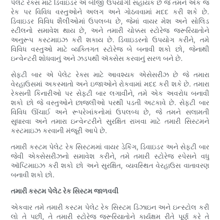
પેલેટ રેક્સ માટે ડિવાઇડર એ બીજી ઉપયોગી સહાયક છે જે તમને એક જ
રેક પર વિવિધ વસ્તુઓને અલગ અને ગોઠવવામાં મદદ કરી શકે છે.
ડિવાઇડર વિવિધ શૈલીઓમાં ઉપલબ્ધ છે, જેમાં વાયર મેશ અને સોલિડ
સ્ટીલનો સમાવેશ થાય છે, અને તમારી ચોક્કસ સ્ટોરેજ જરૂરિયાતોને
અનુરૂપ કસ્ટમાઇઝ કરી શકાય છે. ડિવાઇડરનો ઉપયોગ કરીને, તમે
વિવિધ વસ્તુઓ માટે વ્યક્તિગત સ્ટોરેજ બે બનાવી શકો છો, જેનાથી
ઇન્વેન્ટરી શોધવાનું અને ઝડપથી ઍક્સેસ કરવાનું સરળ બને છે.
સેફ્ટી બાર એ પેલેટ રેક્સ માટે આવશ્યક એસેસરીઝ છે જે તમારા
વેરહાઉસમાં અકસ્માતો અને ઇજાઓને રોકવામાં મદદ કરી શકે છે. તમારા
રેક્સની કિનારીઓ પર સેફ્ટી બાર લગાવીને, તમે એક અવરોધ બનાવી
શકો છો જે વસ્તુઓને છાજલીઓ પરથી પડતી અટકાવે છે. સેફ્ટી બાર
વિવિધ ઊંચાઈ અને રૂપરેખાંકનોમાં ઉપલબ્ધ છે, જે તમને સલામતી
સુધારવા અને તમારા ઇન્વેન્ટરીને સુરક્ષિત રાખવા માટે તમારી સિસ્ટમને
કસ્ટમાઇઝ કરવાની મંજૂરી આપે છે.
તમારી કસ્ટમ પેલેટ રેક સિસ્ટમમાં વાયર ડેકિંગ, ડિવાઇડર અને સેફ્ટી બાર
જેવી એક્સેસરીઝનો સમાવેશ કરીને, તમે તમારી સ્ટોરેજ સ્પેસને વધુ
ઑપ્ટિમાઇઝ કરી શકો છો અને સુરક્ષિત, વ્યવસ્થિત વેરહાઉસ વાતાવરણ
બનાવી શકો છો.
તમારી કસ્ટમ પેલેટ રેક સિસ્ટમ જાળવવી
એકવાર તમે તમારી કસ્ટમ પેલેટ રેક સિસ્ટમ ડિઝાઇન અને ઇન્સ્ટોલ કરી
લો તે પછી, તે તમારી સ્ટોરેજ જરૂરિયાતોને કાર્યક્ષમ રીતે પૂર્ણ કરે તે