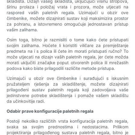
skladišta. Dizajn vašeg skladišta, uključujući visinu stropova,
širinu prolaza i položaj vrata i prozora, može utjecati na
raspored vaših paletnih regala. Uzimajući u obzir ove
čimbenike, možete dizajnirati sustav koji maksimizira prostor
za pohranu, a istovremeno omogućuje jednostavan pristup
vašim zalihama.
Osim toga, bitno je razmisliti o tome kako ćete pristupati
svojim zalihama. Hoćete li koristiti viličare za premještanje
predmeta na i s polica ili ćete im morati pristupati ručno? To
može utjecati na dizajn vaših paletnih regala, jer ćete možda
morati uključiti značajke poput otvorenih polica ili mrežastih
podova kako biste prilagodili različite metode pristupa.
Uzimajući u obzir ove čimbenike i surađujući s iskusnim
pružateljem rješenja za skladištenje, možete dizajnirati
prilagođeni sustav paletnih regala koji zadovoljava vaše
jedinstvene potrebe skladištenja i pomaže vašem skladištu
da učinkovitije radi.
Odabir prave konfiguracije paletnih regala
Postoji nekoliko različitih vrsta konfiguracija paletnih regala,
svaka sa svojim prednostima i nedostacima. Prilikom
projektiranja prilagođenog sustava paletnih regala, bitno je