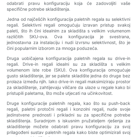
odabrati pravu konfiguraciju koja će zadovoljiti vaše
specifične potrebe skladištenja.
Jedna od najčešćih konfiguracija paletnih regala su selektivni
regali. Selektivni regali omogućuju izravan pristup svakoj
paleti, što ih čini idealnim za skladišta s velikim volumenom
različitih SKU-ova. Ova konfiguracija je svestrana,
jednostavna za instalaciju i nudi izvrsnu selektivnost, što je
čini popularnim izborom za mnoga poduzeća.
Druga uobičajena konfiguracija paletnih regala su drive-in
regali. Drive-in regali idealni su za skladišta s velikim
volumenom iste robe (SKU). Ova konfiguracija omogućuje
gusto skladištenje, jer se palete skladište jedna do druge bez
prolaza između njih. Iako drive-in regali maksimiziraju prostor
za skladištenje, zahtijevaju viličare da ulaze u regale kako bi
pristupili paletama, što može utjecati na učinkovitost.
Druge konfiguracije paletnih regala, kao što su push-back
regali, paletni protočni regali i konzolni regali, nude svoje
jedinstvene prednosti i prikladni su za specifične potrebe
skladištenja. Suradnjom s iskusnim pružateljem rješenja za
skladištenje možete odabrati pravu konfiguraciju za svoj
prilagođeni sustav paletnih regala kako biste optimizirali svoj