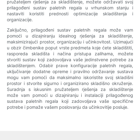
pružateljem rješenja za skladištenje, možete održavati svoj
prilagođeni sustav paletnih regala u vrhunskom stanju i
nastaviti koristiti prednosti optimizacije skladištenja i
organizacije.
Zaključno, prilagođeni sustav paletnih regala može vam
pomoći u dizajniranju idealnog rješenja za skladištenje,
maksimizirajući prostor, organizaciju i učinkovitost. Uzimajući
u obzir čimbenike poput vrste predmeta koje ćete skladištiti,
rasporeda skladišta i načina pristupa zalihama, možete
stvoriti sustav koji zadovoljava vaše jedinstvene potrebe za
skladištenjem. Odabir prave konfiguracije paletnih regala,
uključivanje dodatne opreme i pravilno održavanje sustava
mogu vam pomoći da maksimalno iskoristite svoj skladišni
prostor i stvorite sigurno i organizirano skladišno okruženje.
Suradnja s iskusnim pružateljem rješenja za skladištenje
može vam pomoći u dizajniranju i instalaciji prilagođenog
sustava paletnih regala koji zadovoljava vaše specifične
potrebe i pomaže vašem poslovanju da učinkovitije posluje.