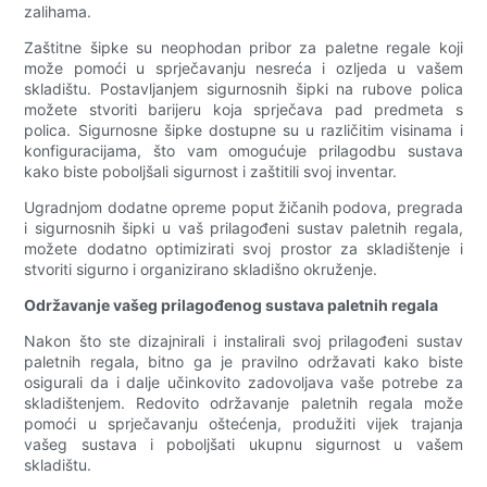
zalihama.
Zaštitne šipke su neophodan pribor za paletne regale koji
može pomoći u sprječavanju nesreća i ozljeda u vašem
skladištu. Postavljanjem sigurnosnih šipki na rubove polica
možete stvoriti barijeru koja sprječava pad predmeta s
polica. Sigurnosne šipke dostupne su u različitim visinama i
konfiguracijama, što vam omogućuje prilagodbu sustava
kako biste poboljšali sigurnost i zaštitili svoj inventar.
Ugradnjom dodatne opreme poput žičanih podova, pregrada
i sigurnosnih šipki u vaš prilagođeni sustav paletnih regala,
možete dodatno optimizirati svoj prostor za skladištenje i
stvoriti sigurno i organizirano skladišno okruženje.
Održavanje vašeg prilagođenog sustava paletnih regala
Nakon što ste dizajnirali i instalirali svoj prilagođeni sustav
paletnih regala, bitno ga je pravilno održavati kako biste
osigurali da i dalje učinkovito zadovoljava vaše potrebe za
skladištenjem. Redovito održavanje paletnih regala može
pomoći u sprječavanju oštećenja, produžiti vijek trajanja
vašeg sustava i poboljšati ukupnu sigurnost u vašem
skladištu.