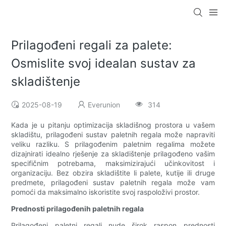
Prilagođeni regali za palete:
Osmislite svoj idealan sustav za
skladištenje
2025-08-19
Everunion
314
Kada je u pitanju optimizacija skladišnog prostora u vašem
skladištu, prilagođeni sustav paletnih regala može napraviti
veliku razliku. S prilagođenim paletnim regalima možete
dizajnirati idealno rješenje za skladištenje prilagođeno vašim
specifičnim potrebama, maksimizirajući učinkovitost i
organizaciju. Bez obzira skladištite li palete, kutije ili druge
predmete, prilagođeni sustav paletnih regala može vam
pomoći da maksimalno iskoristite svoj raspoloživi prostor.
Prednosti prilagođenih paletnih regala
Prilagođeni paletni regali nude širok raspon prednosti