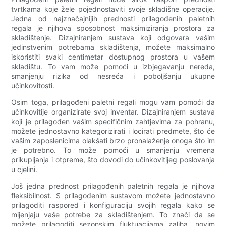
tvrtkama koje žele pojednostaviti svoje skladišne operacije.
Jedna od najznačajnijih prednosti prilagođenih paletnih
regala je njihova sposobnost maksimiziranja prostora za
skladištenje. Dizajniranjem sustava koji odgovara vašim
jedinstvenim potrebama skladištenja, možete maksimalno
iskoristiti svaki centimetar dostupnog prostora u vašem
skladištu. To vam može pomoći u izbjegavanju nereda,
smanjenju rizika od nesreća i poboljšanju ukupne
učinkovitosti.
Osim toga, prilagođeni paletni regali mogu vam pomoći da
učinkovitije organizirate svoj inventar. Dizajniranjem sustava
koji je prilagođen vašim specifičnim zahtjevima za pohranu,
možete jednostavno kategorizirati i locirati predmete, što će
vašim zaposlenicima olakšati brzo pronalaženje onoga što im
je potrebno. To može pomoći u smanjenju vremena
prikupljanja i otpreme, što dovodi do učinkovitijeg poslovanja
u cjelini.
Još jedna prednost prilagođenih paletnih regala je njihova
fleksibilnost. S prilagođenim sustavom možete jednostavno
prilagoditi raspored i konfiguraciju svojih regala kako se
mijenjaju vaše potrebe za skladištenjem. To znači da se
možete prilagoditi sezonskim fluktuacijama zaliha, novim