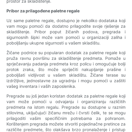
prostor za skladištenje.
Pribor za prilagođene paletne regale
Uz same paletne regale, dostupno je nekoliko dodataka koji
vam mogu pomoći da dodatno prilagodite svoje rješenje za
skladištenje. Pribor poput žičanih podova, pregrada i
sigurnosnih šipki može vam pomoći u organizaciji zaliha i
poboljšanju ukupne sigurnosti u vašem skladištu.
Žičane podnice su popularan dodatak za paletne regale koji
pruža ravnu površinu za skladištenje predmeta. Pomaže u
sprječavanju padanja predmeta kroz policu i omogućuje bolji
protok zraka, što može spriječiti nakupljanje prašine i
poboljšati vidljivost u vašem skladištu. Žičane terase su
izdržljive, jednostavne za ugradnju i mogu pomoći u zaštiti
vašeg inventara i vaših zaposlenika.
Pregrade su još jedan koristan dodatak za paletne regale koji
vam može pomoći u odvajanju i organiziranju različitih
predmeta na istom regalu. Pregrade su dostupne u raznim
stilovima, uključujući žičanu mrežu i čvrsti čelik, te se mogu
prilagoditi vašim specifičnim potrebama za pohranom.
Korištenjem pregrada možete stvoriti pojedinačne pretince za
različite predmete, što olakšava brzo pronalaženje i pristup