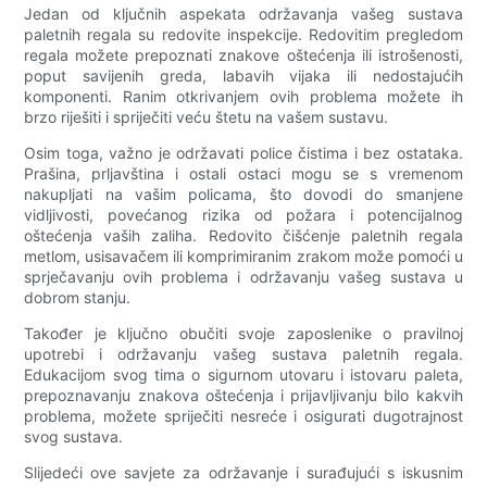
Jedan od ključnih aspekata održavanja vašeg sustava
paletnih regala su redovite inspekcije. Redovitim pregledom
regala možete prepoznati znakove oštećenja ili istrošenosti,
poput savijenih greda, labavih vijaka ili nedostajućih
komponenti. Ranim otkrivanjem ovih problema možete ih
brzo riješiti i spriječiti veću štetu na vašem sustavu.
Osim toga, važno je održavati police čistima i bez ostataka.
Prašina, prljavština i ostali ostaci mogu se s vremenom
nakupljati na vašim policama, što dovodi do smanjene
vidljivosti, povećanog rizika od požara i potencijalnog
oštećenja vaših zaliha. Redovito čišćenje paletnih regala
metlom, usisavačem ili komprimiranim zrakom može pomoći u
sprječavanju ovih problema i održavanju vašeg sustava u
dobrom stanju.
Također je ključno obučiti svoje zaposlenike o pravilnoj
upotrebi i održavanju vašeg sustava paletnih regala.
Edukacijom svog tima o sigurnom utovaru i istovaru paleta,
prepoznavanju znakova oštećenja i prijavljivanju bilo kakvih
problema, možete spriječiti nesreće i osigurati dugotrajnost
svog sustava.
Slijedeći ove savjete za održavanje i surađujući s iskusnim