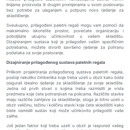
linijama proizvoda ili drugim promjenama u svom poslovanju
bez potrebe za ulaganjem u potpuno novo rješenje za
skladištenje.
Sveukupno, prilagođeni paletni regali mogu vam pomoći da
maksimalno iskoristite prostor, povećate organizaciju i
poboljšate ukupnu učinkovitost u vašem skladištu.
Dizajniranjem sustava koji je prilagođen vašim specifičnim
potrebama, možete stvoriti savršeno rješenje za pohranu
podataka za svoje poslovanje.
Dizajniranje prilagođenog sustava paletnih regala
Prilikom projektiranja prilagođenog sustava paletnih regala,
postoji nekoliko čimbenika koje treba uzeti u obzir kako biste
osigurali idealno rješenje za skladištenje za svoje skladište.
Jedna od prvih stvari o kojima treba razmisliti je vrsta
predmeta koje ćete pohranjivati na policama. Različite stavke
imaju različite zahtjeve za skladištenje, stoga je bitno uzeti u
obzir veličinu, težinu i količinu stavki koje ćete skladištiti kako
biste osmislili sustav koji može učinkovito prilagoditi vaše
zalihe.
Još jedan faktor koji treba uzeti u obzir je raspored vašeg