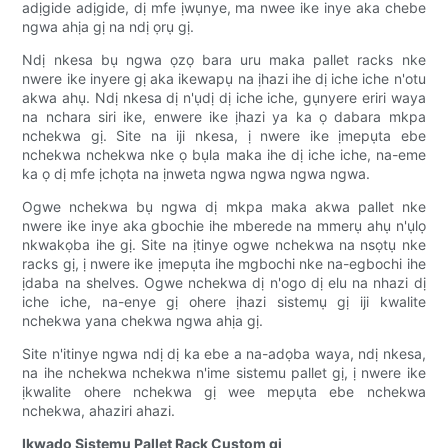
adịgide adịgide, dị mfe ịwụnye, ma nwee ike inye aka chebe
ngwa ahịa gị na ndị ọrụ gị.
Ndị nkesa bụ ngwa ọzọ bara uru maka pallet racks nke
nwere ike inyere gị aka ikewapụ na ịhazi ihe dị iche iche n'otu
akwa ahụ. Ndị nkesa dị n'ụdị dị iche iche, gụnyere eriri waya
na nchara siri ike, enwere ike ịhazi ya ka ọ dabara mkpa
nchekwa gị. Site na iji nkesa, ị nwere ike ịmepụta ebe
nchekwa nchekwa nke ọ bụla maka ihe dị iche iche, na-eme
ka ọ dị mfe ịchọta na ịnweta ngwa ngwa ngwa ngwa.
Ogwe nchekwa bụ ngwa dị mkpa maka akwa pallet nke
nwere ike inye aka gbochie ihe mberede na mmerụ ahụ n'ụlọ
nkwakọba ihe gị. Site na ịtinye ogwe nchekwa na nsọtụ nke
racks gị, ị nwere ike ịmepụta ihe mgbochi nke na-egbochi ihe
ịdaba na shelves. Ogwe nchekwa dị n'ogo dị elu na nhazi dị
iche iche, na-enye gị ohere ịhazi sistemụ gị iji kwalite
nchekwa yana chekwa ngwa ahịa gị.
Site n'itinye ngwa ndị dị ka ebe a na-adọba waya, ndị nkesa,
na ihe nchekwa nchekwa n'ime sistemu pallet gị, ị nwere ike
ịkwalite ohere nchekwa gị wee mepụta ebe nchekwa
nchekwa, ahaziri ahazi.
Ịkwado Sistemu Pallet Rack Custom gị