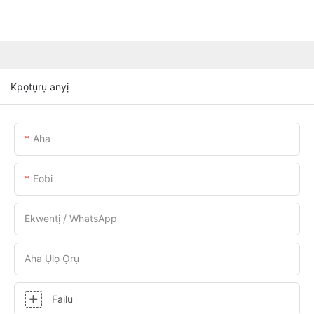
Kpọtụrụ anyị
Aha
Eobi
Ekwentị / WhatsApp
Aha Ụlọ Ọrụ
Failu