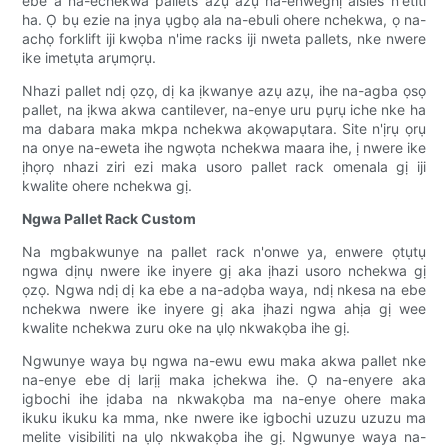
ebe a na-echekwa pallets azụ azụ na-enweghị aisles n'etiti
ha. Ọ bụ ezie na ịnya ụgbọ ala na-ebuli ohere nchekwa, ọ na-
achọ forklift iji kwọba n'ime racks iji nweta pallets, nke nwere
ike imetụta arụmọrụ.
Nhazi pallet ndị ọzọ, dị ka ịkwanye azụ azụ, ihe na-agba ọsọ
pallet, na ịkwa akwa cantilever, na-enye uru pụrụ iche nke ha
ma dabara maka mkpa nchekwa akọwapụtara. Site n'ịrụ ọrụ
na onye na-eweta ihe ngwọta nchekwa maara ihe, ị nwere ike
ịhọrọ nhazi ziri ezi maka usoro pallet rack omenala gị iji
kwalite ohere nchekwa gị.
Ngwa Pallet Rack Custom
Na mgbakwunye na pallet rack n'onwe ya, enwere ọtụtụ
ngwa dịnụ nwere ike inyere gị aka ịhazi usoro nchekwa gị
ọzọ. Ngwa ndị dị ka ebe a na-adọba waya, ndị nkesa na ebe
nchekwa nwere ike inyere gị aka ịhazi ngwa ahịa gị wee
kwalite nchekwa zuru oke na ụlọ nkwakọba ihe gị.
Ngwunye waya bụ ngwa na-ewu ewu maka akwa pallet nke
na-enye ebe dị larịị maka ịchekwa ihe. Ọ na-enyere aka
igbochi ihe ịdaba na nkwakọba ma na-enye ohere maka
ikuku ikuku ka mma, nke nwere ike igbochi uzuzu uzuzu ma
melite visibiliti na ụlọ nkwakọba ihe gị. Ngwunye waya na-