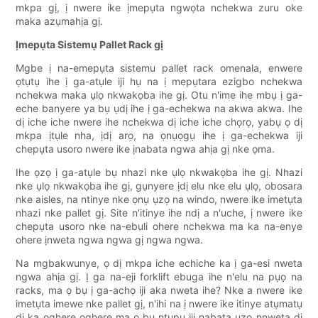
mkpa gị, ị nwere ike ịmepụta ngwọta nchekwa zuru oke
maka azụmahịa gị.
Ịmepụta Sistemụ Pallet Rack gị
Mgbe ị na-emepụta sistemu pallet rack omenala, enwere
ọtụtụ ihe ị ga-atụle iji hụ na ị mepụtara ezigbo nchekwa
nchekwa maka ụlọ nkwakọba ihe gị. Otu n'ime ihe mbụ ị ga-
eche banyere ya bụ ụdị ihe ị ga-echekwa na akwa akwa. Ihe
dị iche iche nwere ihe nchekwa dị iche iche chọrọ, yabụ ọ dị
mkpa ịtụle nha, ịdị arọ, na ọnụọgụ ihe ị ga-echekwa iji
chepụta usoro nwere ike ịnabata ngwa ahịa gị nke ọma.
Ihe ọzọ ị ga-atụle bụ nhazi nke ụlọ nkwakọba ihe gị. Nhazi
nke ụlọ nkwakọba ihe gị, gụnyere ịdị elu nke elu ụlọ, obosara
nke aisles, na ntinye nke ọnụ ụzọ na windo, nwere ike imetụta
nhazi nke pallet gị. Site n'itinye ihe ndị a n'uche, ị nwere ike
chepụta usoro nke na-ebuli ohere nchekwa ma ka na-enye
ohere ịnweta ngwa ngwa gị ngwa ngwa.
Na mgbakwunye, ọ dị mkpa iche echiche ka ị ga-esi nweta
ngwa ahịa gị. Ị ga na-eji forklift ebuga ihe n'elu na pụọ na
racks, ma ọ bụ ị ga-achọ iji aka nweta ihe? Nke a nwere ike
imetụta imewe nke pallet gị, n'ihi na ị nwere ike itinye atụmatụ
dị ka oghere oghere ma ọ bụ ntupu iji nabata ụzọ nnweta dị