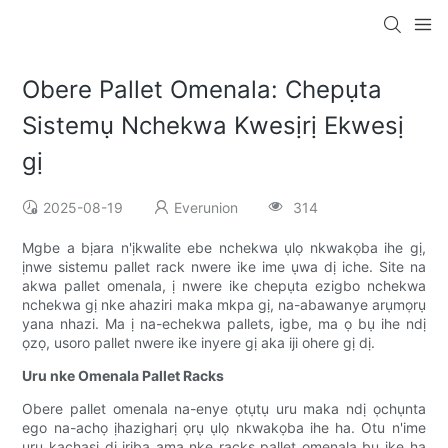
Obere Pallet Omenala: Chepụta
Sistemụ Nchekwa Kwesịrị Ekwesị
gị
2025-08-19
Everunion
314
Mgbe a bịara n'ịkwalite ebe nchekwa ụlọ nkwakọba ihe gị,
ịnwe sistemu pallet rack nwere ike ime ụwa dị iche. Site na
akwa pallet omenala, ị nwere ike chepụta ezigbo nchekwa
nchekwa gị nke ahaziri maka mkpa gị, na-abawanye arụmọrụ
yana nhazi. Ma ị na-echekwa pallets, igbe, ma ọ bụ ihe ndị
ọzọ, usoro pallet nwere ike inyere gị aka iji ohere gị dị.
Uru nke Omenala Pallet Racks
Obere pallet omenala na-enye ọtụtụ uru maka ndị ọchụnta
ego na-achọ ịhazigharị ọrụ ụlọ nkwakọba ihe ha. Otu n'ime
uru kachasị dị ịrịba ama nke racks pallet omenala bụ ike ha