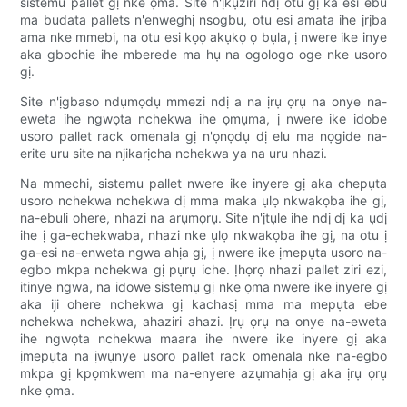
sistemu pallet gị nke ọma. Site n'ịkụziri ndị otu gị ka esi ebu
ma budata pallets n'enweghị nsogbu, otu esi amata ihe ịrịba
ama nke mmebi, na otu esi kọọ akụkọ ọ bụla, ị nwere ike inye
aka gbochie ihe mberede ma hụ na ogologo oge nke usoro
gị.
Site n'ịgbaso ndụmọdụ mmezi ndị a na ịrụ ọrụ na onye na-
eweta ihe ngwọta nchekwa ihe ọmụma, ị nwere ike idobe
usoro pallet rack omenala gị n'ọnọdụ dị elu ma nọgide na-
erite uru site na njikarịcha nchekwa ya na uru nhazi.
Na mmechi, sistemu pallet nwere ike inyere gị aka chepụta
usoro nchekwa nchekwa dị mma maka ụlọ nkwakọba ihe gị,
na-ebuli ohere, nhazi na arụmọrụ. Site n'ịtụle ihe ndị dị ka ụdị
ihe ị ga-echekwaba, nhazi nke ụlọ nkwakọba ihe gị, na otu ị
ga-esi na-enweta ngwa ahịa gị, ị nwere ike ịmepụta usoro na-
egbo mkpa nchekwa gị pụrụ iche. Ịhọrọ nhazi pallet ziri ezi,
itinye ngwa, na idowe sistemụ gị nke ọma nwere ike inyere gị
aka iji ohere nchekwa gị kachasị mma ma mepụta ebe
nchekwa nchekwa, ahaziri ahazi. Ịrụ ọrụ na onye na-eweta
ihe ngwọta nchekwa maara ihe nwere ike inyere gị aka
ịmepụta na ịwụnye usoro pallet rack omenala nke na-egbo
mkpa gị kpọmkwem ma na-enyere azụmahịa gị aka ịrụ ọrụ
nke ọma.