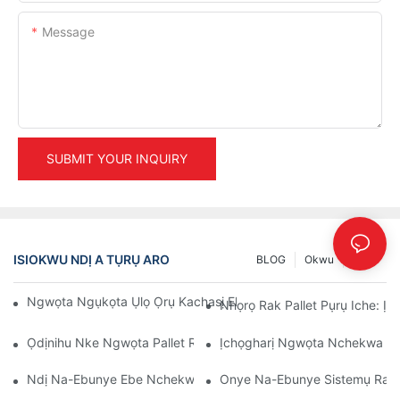
Message
SUBMIT YOUR INQUIRY
ISIOKWU NDỊ A TỤRỤ ARO
BLOG
Okwu
INFO
Ngwọta Ngụkọta Ụlọ Ọrụ Kachasị Elu Maka Njikwa Ụlọ Nkwak
Nhọrọ Rak Pallet Pụrụ Iche: Ị
Ọdịnihu Nke Ngwọta Pallet Rack: Usoro Na Ihe Ọhụrụ
Ịchọgharị Ngwọta Nchekwa Dị 
Ndị Na-Ebunye Ebe Nchekwa Ihe: Ihe A Ga-Achọ
Onye Na-Ebunye Sistemụ Racki