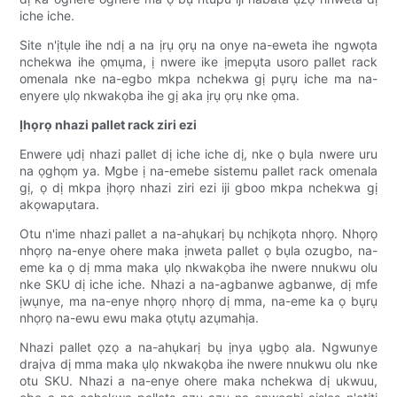
iche iche.
Site n'ịtụle ihe ndị a na ịrụ ọrụ na onye na-eweta ihe ngwọta
nchekwa ihe ọmụma, ị nwere ike ịmepụta usoro pallet rack
omenala nke na-egbo mkpa nchekwa gị pụrụ iche ma na-
enyere ụlọ nkwakọba ihe gị aka ịrụ ọrụ nke ọma.
Ịhọrọ nhazi pallet rack ziri ezi
Enwere ụdị nhazi pallet dị iche iche dị, nke ọ bụla nwere uru
na ọghọm ya. Mgbe ị na-emebe sistemu pallet rack omenala
gị, ọ dị mkpa ịhọrọ nhazi ziri ezi iji gboo mkpa nchekwa gị
akọwapụtara.
Otu n'ime nhazi pallet a na-ahụkarị bụ nchịkọta nhọrọ. Nhọrọ
nhọrọ na-enye ohere maka ịnweta pallet ọ bụla ozugbo, na-
eme ka ọ dị mma maka ụlọ nkwakọba ihe nwere nnukwu olu
nke SKU dị iche iche. Nhazi a na-agbanwe agbanwe, dị mfe
ịwụnye, ma na-enye nhọrọ nhọrọ dị mma, na-eme ka ọ bụrụ
nhọrọ na-ewu ewu maka ọtụtụ azụmahịa.
Nhazi pallet ọzọ a na-ahụkarị bụ ịnya ụgbọ ala. Ngwunye
draịva dị mma maka ụlọ nkwakọba ihe nwere nnukwu olu nke
otu SKU. Nhazi a na-enye ohere maka nchekwa dị ukwuu,