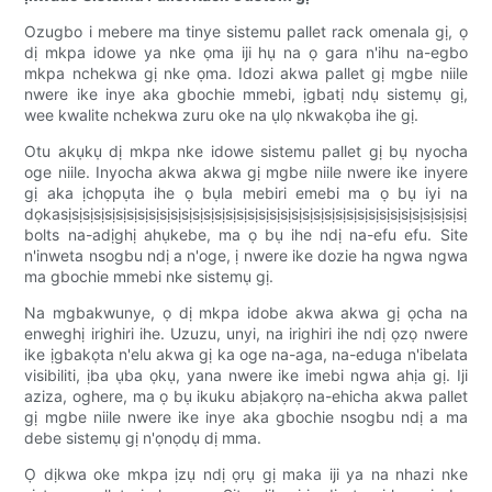
Ozugbo i mebere ma tinye sistemu pallet rack omenala gị, ọ
dị mkpa idowe ya nke ọma iji hụ na ọ gara n'ihu na-egbo
mkpa nchekwa gị nke ọma. Idozi akwa pallet gị mgbe niile
nwere ike inye aka gbochie mmebi, ịgbatị ndụ sistemụ gị,
wee kwalite nchekwa zuru oke na ụlọ nkwakọba ihe gị.
Otu akụkụ dị mkpa nke idowe sistemu pallet gị bụ nyocha
oge niile. Inyocha akwa akwa gị mgbe niile nwere ike inyere
gị aka ịchọpụta ihe ọ bụla mebiri emebi ma ọ bụ iyi na
dọkasịsịsịsịsịsịsịsịsịsịsịsịsịsịsịsịsịsịsịsịsịsịsịsịsịsịsịsịsịsịsịsịsịsịsịsịsịsịsị
bolts na-adịghị ahụkebe, ma ọ bụ ihe ndị na-efu efu. Site
n'inweta nsogbu ndị a n'oge, ị nwere ike dozie ha ngwa ngwa
ma gbochie mmebi nke sistemụ gị.
Na mgbakwunye, ọ dị mkpa idobe akwa akwa gị ọcha na
enweghị irighiri ihe. Uzuzu, unyi, na irighiri ihe ndị ọzọ nwere
ike ịgbakọta n'elu akwa gị ka oge na-aga, na-eduga n'ibelata
visibiliti, ịba ụba ọkụ, yana nwere ike imebi ngwa ahịa gị. Iji
aziza, oghere, ma ọ bụ ikuku abịakọrọ na-ehicha akwa pallet
gị mgbe niile nwere ike inye aka gbochie nsogbu ndị a ma
debe sistemụ gị n'ọnọdụ dị mma.
Ọ dịkwa oke mkpa ịzụ ndị ọrụ gị maka iji ya na nhazi nke