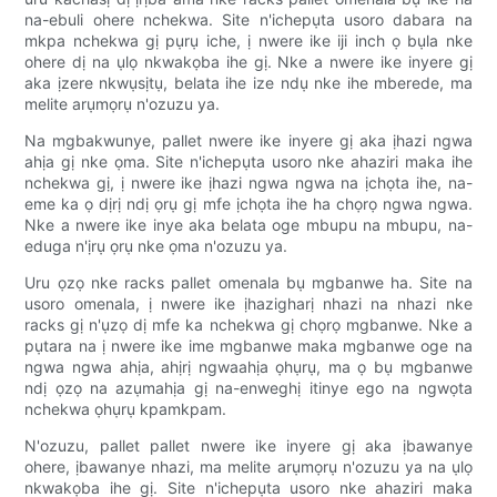
na-ebuli ohere nchekwa. Site n'ichepụta usoro dabara na
mkpa nchekwa gị pụrụ iche, ị nwere ike iji inch ọ bụla nke
ohere dị na ụlọ nkwakọba ihe gị. Nke a nwere ike inyere gị
aka ịzere nkwụsịtụ, belata ihe ize ndụ nke ihe mberede, ma
melite arụmọrụ n'ozuzu ya.
Na mgbakwunye, pallet nwere ike inyere gị aka ịhazi ngwa
ahịa gị nke ọma. Site n'ichepụta usoro nke ahaziri maka ihe
nchekwa gị, ị nwere ike ịhazi ngwa ngwa na ịchọta ihe, na-
eme ka ọ dịrị ndị ọrụ gị mfe ịchọta ihe ha chọrọ ngwa ngwa.
Nke a nwere ike inye aka belata oge mbupu na mbupu, na-
eduga n'ịrụ ọrụ nke ọma n'ozuzu ya.
Uru ọzọ nke racks pallet omenala bụ mgbanwe ha. Site na
usoro omenala, ị nwere ike ịhazigharị nhazi na nhazi nke
racks gị n'ụzọ dị mfe ka nchekwa gị chọrọ mgbanwe. Nke a
pụtara na ị nwere ike ime mgbanwe maka mgbanwe oge na
ngwa ngwa ahịa, ahịrị ngwaahịa ọhụrụ, ma ọ bụ mgbanwe
ndị ọzọ na azụmahịa gị na-enweghị itinye ego na ngwọta
nchekwa ọhụrụ kpamkpam.
N'ozuzu, pallet pallet nwere ike inyere gị aka ịbawanye
ohere, ịbawanye nhazi, ma melite arụmọrụ n'ozuzu ya na ụlọ
nkwakọba ihe gị. Site n'ichepụta usoro nke ahaziri maka