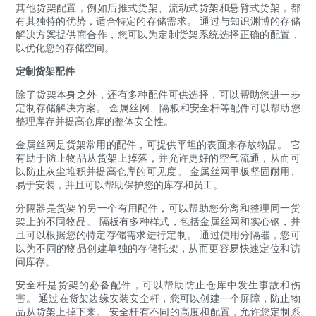
其他货架配置，例如后推式货架、流动式货架和悬臂式货架，都
有其独特的优势，适合特定的存储需求。 通过与知识渊博的存储
解决方案提供商合作，您可以为定制货架系统选择正确的配置，
以优化您的存储空间。
定制货架配件
除了货架本身之外，还有多种配件可供选择，可以帮助您进一步
定制存储解决方案。 金属丝网、隔板和安全杆等配件可以帮助您
整理库存并提高仓库的整体安全性。
金属丝网是货架常用的配件，可提供平坦的表面来存放物品。 它
有助于防止物品从货架上掉落，并允许更好的空气流通，从而可
以防止灰尘堆积并提高仓库的可见度。 金属丝网甲板坚固耐用、
易于安装，并且可以帮助保护您的库存和员工。
分隔器是货架的另一个有用配件，可以帮助您分离和整理同一货
架上的不同物品。 隔板有多种样式，包括金属丝网和实心钢，并
且可以根据您的特定存储需求进行定制。 通过使用分隔器，您可
以为不同的物品创建单独的存储托架，从而更容易快速定位和访
问库存。
安全杆是货架的必备配件，可以帮助防止仓库中发生事故和伤
害。 通过在货架边缘安装安全杆，您可以创建一个屏障，防止物
品从货架上掉下来。 安全杆有不同的高度和配置，允许您定制系