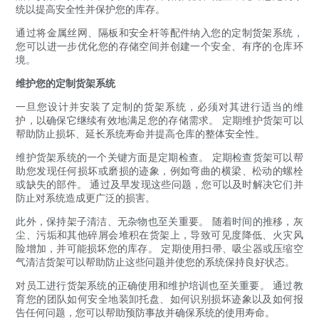
统以提高安全性并保护您的库存。
通过将金属丝网、隔板和安全杆等配件纳入您的定制货架系统，
您可以进一步优化您的存储空间并创建一个安全、有序的仓库环
境。
维护您的定制货架系统
一旦您设计并安装了定制的货架系统，必须对其进行适当的维
护，以确保它继续有效地满足您的存储需求。 定期维护货架可以
帮助防止损坏、延长系统寿命并提高仓库的整体安全性。
维护货架系统的一个关键方面是定期检查。 定期检查货架可以帮
助您发现任何损坏或磨损的迹象，例如弯曲的横梁、松动的螺栓
或缺失的部件。 通过及早发现这些问题，您可以及时解决它们并
防止对系统造成更广泛的损害。
此外，保持架子清洁、无杂物也至关重要。 随着时间的推移，灰
尘、污垢和其他碎屑会堆积在货架上，导致可见度降低、火灾风
险增加，并可能损坏您的库存。 定期使用扫帚、吸尘器或压缩空
气清洁货架可以帮助防止这些问题并使您的系统保持良好状态。
对员工进行货架系统的正确使用和维护培训也至关重要。 通过教
育您的团队如何安全地装卸托盘、如何识别损坏迹象以及如何报
告任何问题，您可以帮助预防事故并确保系统的使用寿命。