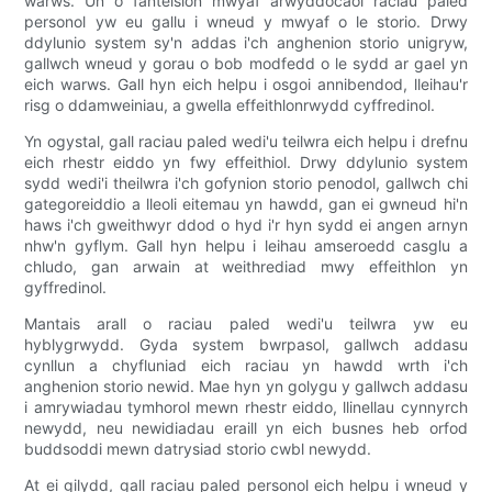
warws. Un o fanteision mwyaf arwyddocaol raciau paled
personol yw eu gallu i wneud y mwyaf o le storio. Drwy
ddylunio system sy'n addas i'ch anghenion storio unigryw,
gallwch wneud y gorau o bob modfedd o le sydd ar gael yn
eich warws. Gall hyn eich helpu i osgoi annibendod, lleihau'r
risg o ddamweiniau, a gwella effeithlonrwydd cyffredinol.
Yn ogystal, gall raciau paled wedi'u teilwra eich helpu i drefnu
eich rhestr eiddo yn fwy effeithiol. Drwy ddylunio system
sydd wedi'i theilwra i'ch gofynion storio penodol, gallwch chi
gategoreiddio a lleoli eitemau yn hawdd, gan ei gwneud hi'n
haws i'ch gweithwyr ddod o hyd i'r hyn sydd ei angen arnyn
nhw'n gyflym. Gall hyn helpu i leihau amseroedd casglu a
chludo, gan arwain at weithrediad mwy effeithlon yn
gyffredinol.
Mantais arall o raciau paled wedi'u teilwra yw eu
hyblygrwydd. Gyda system bwrpasol, gallwch addasu
cynllun a chyfluniad eich raciau yn hawdd wrth i'ch
anghenion storio newid. Mae hyn yn golygu y gallwch addasu
i amrywiadau tymhorol mewn rhestr eiddo, llinellau cynnyrch
newydd, neu newidiadau eraill yn eich busnes heb orfod
buddsoddi mewn datrysiad storio cwbl newydd.
At ei gilydd, gall raciau paled personol eich helpu i wneud y