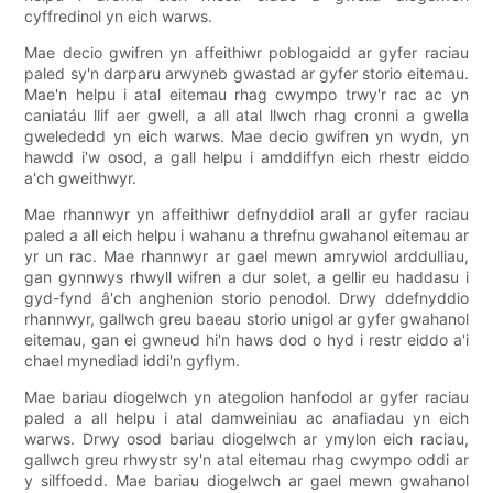
cyffredinol yn eich warws.
Mae decio gwifren yn affeithiwr poblogaidd ar gyfer raciau
paled sy'n darparu arwyneb gwastad ar gyfer storio eitemau.
Mae'n helpu i atal eitemau rhag cwympo trwy'r rac ac yn
caniatáu llif aer gwell, a all atal llwch rhag cronni a gwella
gwelededd yn eich warws. Mae decio gwifren yn wydn, yn
hawdd i'w osod, a gall helpu i amddiffyn eich rhestr eiddo
a'ch gweithwyr.
Mae rhannwyr yn affeithiwr defnyddiol arall ar gyfer raciau
paled a all eich helpu i wahanu a threfnu gwahanol eitemau ar
yr un rac. Mae rhannwyr ar gael mewn amrywiol arddulliau,
gan gynnwys rhwyll wifren a dur solet, a gellir eu haddasu i
gyd-fynd â'ch anghenion storio penodol. Drwy ddefnyddio
rhannwyr, gallwch greu baeau storio unigol ar gyfer gwahanol
eitemau, gan ei gwneud hi'n haws dod o hyd i restr eiddo a'i
chael mynediad iddi'n gyflym.
Mae bariau diogelwch yn ategolion hanfodol ar gyfer raciau
paled a all helpu i atal damweiniau ac anafiadau yn eich
warws. Drwy osod bariau diogelwch ar ymylon eich raciau,
gallwch greu rhwystr sy'n atal eitemau rhag cwympo oddi ar
y silffoedd. Mae bariau diogelwch ar gael mewn gwahanol