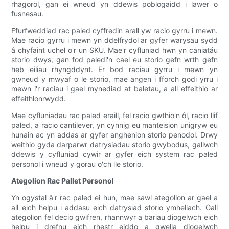
rhagorol, gan ei wneud yn ddewis poblogaidd i lawer o
fusnesau.
Ffurfweddiad rac paled cyffredin arall yw racio gyrru i mewn.
Mae racio gyrru i mewn yn ddelfrydol ar gyfer warysau sydd
â chyfaint uchel o'r un SKU. Mae'r cyfluniad hwn yn caniatáu
storio dwys, gan fod paledi'n cael eu storio gefn wrth gefn
heb eiliau rhyngddynt. Er bod raciau gyrru i mewn yn
gwneud y mwyaf o le storio, mae angen i fforch godi yrru i
mewn i'r raciau i gael mynediad at baletau, a all effeithio ar
effeithlonrwydd.
Mae cyfluniadau rac paled eraill, fel racio gwthio'n ôl, racio llif
paled, a racio cantilever, yn cynnig eu manteision unigryw eu
hunain ac yn addas ar gyfer anghenion storio penodol. Drwy
weithio gyda darparwr datrysiadau storio gwybodus, gallwch
ddewis y cyfluniad cywir ar gyfer eich system rac paled
personol i wneud y gorau o'ch lle storio.
Ategolion Rac Pallet Personol
Yn ogystal â'r rac paled ei hun, mae sawl ategolion ar gael a
all eich helpu i addasu eich datrysiad storio ymhellach. Gall
ategolion fel decio gwifren, rhannwyr a bariau diogelwch eich
helpu i drefnu eich rhestr eiddo a gwella diogelwch