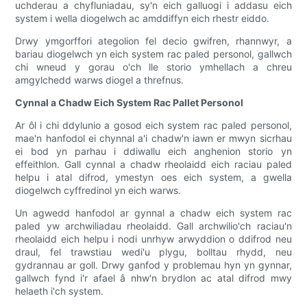
uchderau a chyfluniadau, sy'n eich galluogi i addasu eich
system i wella diogelwch ac amddiffyn eich rhestr eiddo.
Drwy ymgorffori ategolion fel decio gwifren, rhannwyr, a
bariau diogelwch yn eich system rac paled personol, gallwch
chi wneud y gorau o'ch lle storio ymhellach a chreu
amgylchedd warws diogel a threfnus.
Cynnal a Chadw Eich System Rac Pallet Personol
Ar ôl i chi ddylunio a gosod eich system rac paled personol,
mae'n hanfodol ei chynnal a'i chadw'n iawn er mwyn sicrhau
ei bod yn parhau i ddiwallu eich anghenion storio yn
effeithlon. Gall cynnal a chadw rheolaidd eich raciau paled
helpu i atal difrod, ymestyn oes eich system, a gwella
diogelwch cyffredinol yn eich warws.
Un agwedd hanfodol ar gynnal a chadw eich system rac
paled yw archwiliadau rheolaidd. Gall archwilio'ch raciau'n
rheolaidd eich helpu i nodi unrhyw arwyddion o ddifrod neu
draul, fel trawstiau wedi'u plygu, bolltau rhydd, neu
gydrannau ar goll. Drwy ganfod y problemau hyn yn gynnar,
gallwch fynd i'r afael â nhw'n brydlon ac atal difrod mwy
helaeth i'ch system.