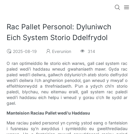
Rac Pallet Personol: Dyluniwch
Eich System Storio Ddelfrydol
2025-08-19
Everunion
314
O ran optimeiddio lle storio eich warws, gall cael system rac
paled wedi'i haddasu wneud gwahaniaeth mawr. Gyda rac
paled wedi'i deilwra, gallwch ddylunio'ch ateb storio delfrydol
wedi'i deilwra i'ch anghenion penodol, gan wneud y mwyaf o
effeithlonrwydd a threfniadaeth. P'un a ydych chi'n storio
paledi, blychau, neu eitemau eraill, gall system rac paledi
wedi'i haddasu eich helpu i wneud y gorau o'ch lle sydd ar
gael.
Manteision Raciau Pallet wedi'u Haddasu
Mae raciau paled personol yn cynnig ystod eang o fanteision
i fusnesau sy'n awyddus i symleiddio eu gweithrediadau