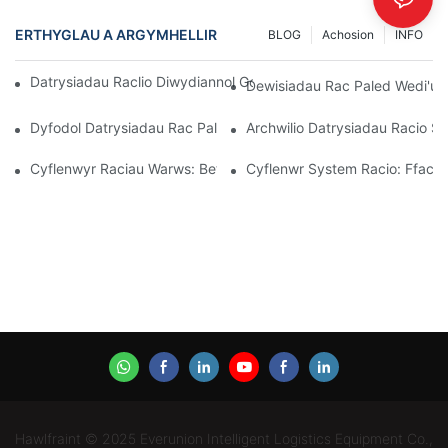
ERTHYGLAU A ARGYMHELLIR
BLOG
Achosion
INFO
Datrysiadau Raclio Diwydiannol Gorau Ar Gyfer Rheoli Warws Eff
Dewisiadau Rac Paled Wedi'u H
Dyfodol Datrysiadau Rac Pallet: Tueddiadau Ac Arloesiadau
Archwilio Datrysiadau Racio Sto
Cyflenwyr Raciau Warws: Beth I Chwilio Amdano
Cyflenwr System Racio: Ffacto
Hawlfraint © 2025 Everunion Intelligent Logistics Equipment Co.,