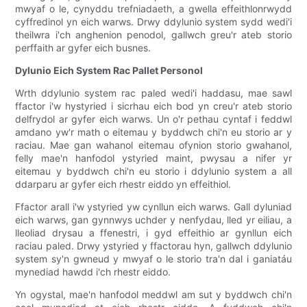
mwyaf o le, cynyddu trefniadaeth, a gwella effeithlonrwydd
cyffredinol yn eich warws. Drwy ddylunio system sydd wedi'i
theilwra i'ch anghenion penodol, gallwch greu'r ateb storio
perffaith ar gyfer eich busnes.
Dylunio Eich System Rac Pallet Personol
Wrth ddylunio system rac paled wedi'i haddasu, mae sawl
ffactor i'w hystyried i sicrhau eich bod yn creu'r ateb storio
delfrydol ar gyfer eich warws. Un o'r pethau cyntaf i feddwl
amdano yw'r math o eitemau y byddwch chi'n eu storio ar y
raciau. Mae gan wahanol eitemau ofynion storio gwahanol,
felly mae'n hanfodol ystyried maint, pwysau a nifer yr
eitemau y byddwch chi'n eu storio i ddylunio system a all
ddarparu ar gyfer eich rhestr eiddo yn effeithiol.
Ffactor arall i'w ystyried yw cynllun eich warws. Gall dyluniad
eich warws, gan gynnwys uchder y nenfydau, lled yr eiliau, a
lleoliad drysau a ffenestri, i gyd effeithio ar gynllun eich
raciau paled. Drwy ystyried y ffactorau hyn, gallwch ddylunio
system sy'n gwneud y mwyaf o le storio tra'n dal i ganiatáu
mynediad hawdd i'ch rhestr eiddo.
Yn ogystal, mae'n hanfodol meddwl am sut y byddwch chi'n