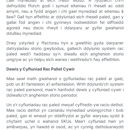
cael mynediad at eich rhestr eiddo. A fyddwch chi'n
defnyddio fforch godi i symud eitemau i'r rheseli ac oddi
arnynt, neu a fydd angen i chi gael mynediad at eitemau â
llaw? Gall hyn effeithio ar ddyluniad eich rheseli paled, gan y
gallai fod angen i chi gynnwys nodweddion fel silffoedd
agored neu decio rhwyll i ddarparu ar gyfer gwahanol
ddulliau mynediad.
Drwy ystyried y ffactorau hyn a gweithio gyda darparwr
datrysiadau storio gwybodus, gallwch ddylunio system rac
paled wedi'i haddasu sy'n diwallu eich anghenion storio
unigryw ac yn helpu eich warws i weithredu'n fwy effeithlon.
Dewis y Cyfluniad Rac Pallet Cywir
Mae sawl math gwahanol o gyfluniadau rac paled ar gael,
pob un â'i fanteision a'i anfanteision. Wrth ddylunio'ch system
rac paled personol, mae'n hanfodol dewis y cyfluniad cywir i
ddiwallu'ch anghenion storio penodol.
Un o'r cyfluniadau rac paled mwyaf cyffredin yw racio dethol.
Mae racio dethol yn caniatáu mynediad uniongyrchol i bob
paled, gan ei wneud yn ddelfrydol ar gyfer warysau sydd â
chyfaint uchel o wahanol SKUs. Mae'r cyfluniad hwn yn
amlbwrpas, yn hawdd ei osod, ac yn cynnig detholusrwydd