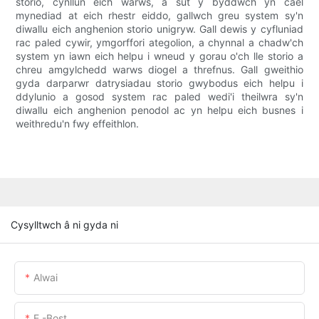
storio, cynllun eich warws, a sut y byddwch yn cael
mynediad at eich rhestr eiddo, gallwch greu system sy'n
diwallu eich anghenion storio unigryw. Gall dewis y cyfluniad
rac paled cywir, ymgorffori ategolion, a chynnal a chadw'ch
system yn iawn eich helpu i wneud y gorau o'ch lle storio a
chreu amgylchedd warws diogel a threfnus. Gall gweithio
gyda darparwr datrysiadau storio gwybodus eich helpu i
ddylunio a gosod system rac paled wedi'i theilwra sy'n
diwallu eich anghenion penodol ac yn helpu eich busnes i
weithredu'n fwy effeithlon.
Cysylltwch â ni gyda ni
Alwai
E -bost