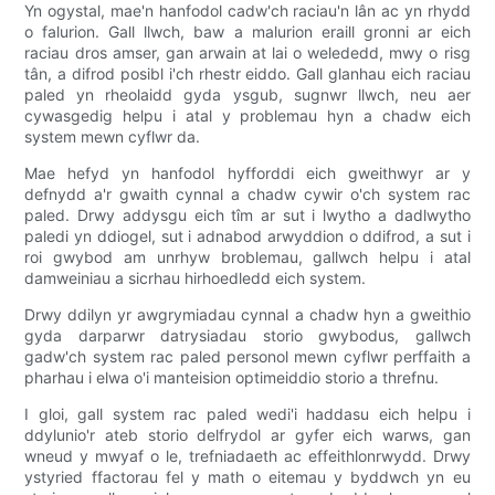
Yn ogystal, mae'n hanfodol cadw'ch raciau'n lân ac yn rhydd
o falurion. Gall llwch, baw a malurion eraill gronni ar eich
raciau dros amser, gan arwain at lai o welededd, mwy o risg
tân, a difrod posibl i'ch rhestr eiddo. Gall glanhau eich raciau
paled yn rheolaidd gyda ysgub, sugnwr llwch, neu aer
cywasgedig helpu i atal y problemau hyn a chadw eich
system mewn cyflwr da.
Mae hefyd yn hanfodol hyfforddi eich gweithwyr ar y
defnydd a'r gwaith cynnal a chadw cywir o'ch system rac
paled. Drwy addysgu eich tîm ar sut i lwytho a dadlwytho
paledi yn ddiogel, sut i adnabod arwyddion o ddifrod, a sut i
roi gwybod am unrhyw broblemau, gallwch helpu i atal
damweiniau a sicrhau hirhoedledd eich system.
Drwy ddilyn yr awgrymiadau cynnal a chadw hyn a gweithio
gyda darparwr datrysiadau storio gwybodus, gallwch
gadw'ch system rac paled personol mewn cyflwr perffaith a
pharhau i elwa o'i manteision optimeiddio storio a threfnu.
I gloi, gall system rac paled wedi'i haddasu eich helpu i
ddylunio'r ateb storio delfrydol ar gyfer eich warws, gan
wneud y mwyaf o le, trefniadaeth ac effeithlonrwydd. Drwy
ystyried ffactorau fel y math o eitemau y byddwch yn eu