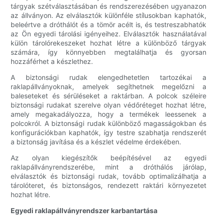
tárgyak szétválasztásában és rendszerezésében ugyanazon
az állványon. Az elválasztók különféle stílusokban kaphatók,
beleértve a dróthálót és a tömör acélt is, és testreszabhatók
az Ön egyedi tárolási igényeihez. Elválasztók használatával
külön tárolórekeszeket hozhat létre a különböző tárgyak
számára, így könnyebben megtalálhatja és gyorsan
hozzáférhet a készlethez.
A biztonsági rudak elengedhetetlen tartozékai a
raklapállványoknak, amelyek segíthetnek megelőzni a
baleseteket és sérüléseket a raktárban. A polcok széleire
biztonsági rudakat szerelve olyan védőréteget hozhat létre,
amely megakadályozza, hogy a termékek leessenek a
polcokról. A biztonsági rudak különböző magasságokban és
konfigurációkban kaphatók, így testre szabhatja rendszerét
a biztonság javítása és a készlet védelme érdekében.
Az olyan kiegészítők beépítésével az egyedi
raklapállványrendszerébe, mint a dróthálós járólap,
elválasztók és biztonsági rudak, tovább optimalizálhatja a
tárolóteret, és biztonságos, rendezett raktári környezetet
hozhat létre.
Egyedi raklapállványrendszer karbantartása