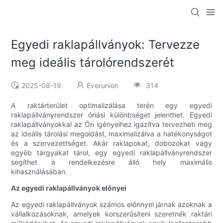
Egyedi raklapállványok: Tervezze
meg ideális tárolórendszerét
2025-08-19
Everunion
314
A raktárterület optimalizálása terén egy egyedi
raklapállványrendszer óriási különbséget jelenthet. Egyedi
raklapállványokkal az Ön igényeihez igazítva tervezheti meg
az ideális tárolási megoldást, maximalizálva a hatékonyságot
és a szervezettséget. Akár raklapokat, dobozokat vagy
egyéb tárgyakat tárol, egy egyedi raklapállványrendszer
segíthet a rendelkezésre álló hely maximális
kihasználásában.
Az egyedi raklapállványok előnyei
Az egyedi raklapállványok számos előnnyel járnak azoknak a
vállalkozásoknak, amelyek korszerűsíteni szeretnék raktári