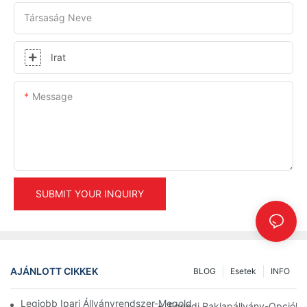
Társaság Neve
Irat
Message
SUBMIT YOUR INQUIRY
AJÁNLOTT CIKKEK
BLOG
Esetek
INFO
Legjobb Ipari Állványrendszer-Megoldások A Hatékony Raktár
Egyedi Raklapállvány-Opciók: 