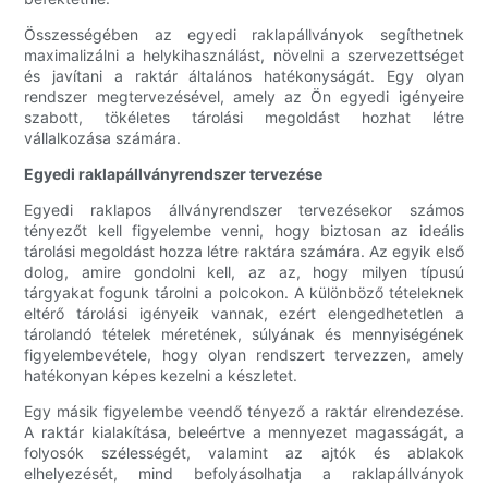
Összességében az egyedi raklapállványok segíthetnek
maximalizálni a helykihasználást, növelni a szervezettséget
és javítani a raktár általános hatékonyságát. Egy olyan
rendszer megtervezésével, amely az Ön egyedi igényeire
szabott, tökéletes tárolási megoldást hozhat létre
vállalkozása számára.
Egyedi raklapállványrendszer tervezése
Egyedi raklapos állványrendszer tervezésekor számos
tényezőt kell figyelembe venni, hogy biztosan az ideális
tárolási megoldást hozza létre raktára számára. Az egyik első
dolog, amire gondolni kell, az az, hogy milyen típusú
tárgyakat fogunk tárolni a polcokon. A különböző tételeknek
eltérő tárolási igényeik vannak, ezért elengedhetetlen a
tárolandó tételek méretének, súlyának és mennyiségének
figyelembevétele, hogy olyan rendszert tervezzen, amely
hatékonyan képes kezelni a készletet.
Egy másik figyelembe veendő tényező a raktár elrendezése.
A raktár kialakítása, beleértve a mennyezet magasságát, a
folyosók szélességét, valamint az ajtók és ablakok
elhelyezését, mind befolyásolhatja a raklapállványok