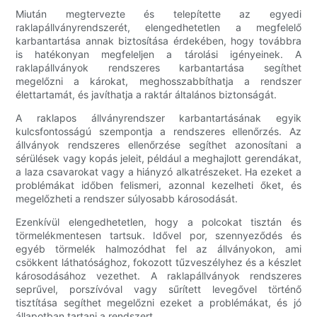
Miután megtervezte és telepítette az egyedi
raklapállványrendszerét, elengedhetetlen a megfelelő
karbantartása annak biztosítása érdekében, hogy továbbra
is hatékonyan megfeleljen a tárolási igényeinek. A
raklapállványok rendszeres karbantartása segíthet
megelőzni a károkat, meghosszabbíthatja a rendszer
élettartamát, és javíthatja a raktár általános biztonságát.
A raklapos állványrendszer karbantartásának egyik
kulcsfontosságú szempontja a rendszeres ellenőrzés. Az
állványok rendszeres ellenőrzése segíthet azonosítani a
sérülések vagy kopás jeleit, például a meghajlott gerendákat,
a laza csavarokat vagy a hiányzó alkatrészeket. Ha ezeket a
problémákat időben felismeri, azonnal kezelheti őket, és
megelőzheti a rendszer súlyosabb károsodását.
Ezenkívül elengedhetetlen, hogy a polcokat tisztán és
törmelékmentesen tartsuk. Idővel por, szennyeződés és
egyéb törmelék halmozódhat fel az állványokon, ami
csökkent láthatósághoz, fokozott tűzveszélyhez és a készlet
károsodásához vezethet. A raklapállványok rendszeres
seprűvel, porszívóval vagy sűrített levegővel történő
tisztítása segíthet megelőzni ezeket a problémákat, és jó
állapotban tartani a rendszert.