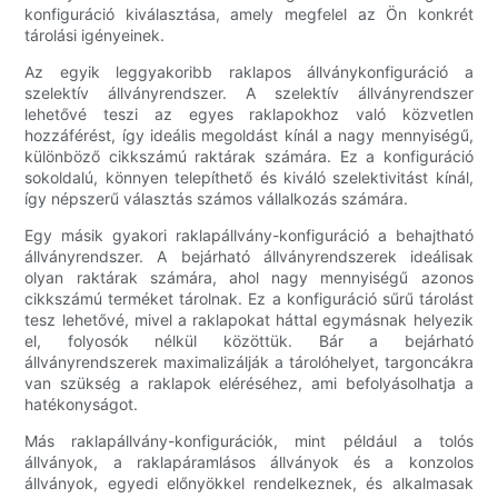
konfiguráció kiválasztása, amely megfelel az Ön konkrét
tárolási igényeinek.
Az egyik leggyakoribb raklapos állványkonfiguráció a
szelektív állványrendszer. A szelektív állványrendszer
lehetővé teszi az egyes raklapokhoz való közvetlen
hozzáférést, így ideális megoldást kínál a nagy mennyiségű,
különböző cikkszámú raktárak számára. Ez a konfiguráció
sokoldalú, könnyen telepíthető és kiváló szelektivitást kínál,
így népszerű választás számos vállalkozás számára.
Egy másik gyakori raklapállvány-konfiguráció a behajtható
állványrendszer. A bejárható állványrendszerek ideálisak
olyan raktárak számára, ahol nagy mennyiségű azonos
cikkszámú terméket tárolnak. Ez a konfiguráció sűrű tárolást
tesz lehetővé, mivel a raklapokat háttal egymásnak helyezik
el, folyosók nélkül közöttük. Bár a bejárható
állványrendszerek maximalizálják a tárolóhelyet, targoncákra
van szükség a raklapok eléréséhez, ami befolyásolhatja a
hatékonyságot.
Más raklapállvány-konfigurációk, mint például a tolós
állványok, a raklapáramlásos állványok és a konzolos
állványok, egyedi előnyökkel rendelkeznek, és alkalmasak