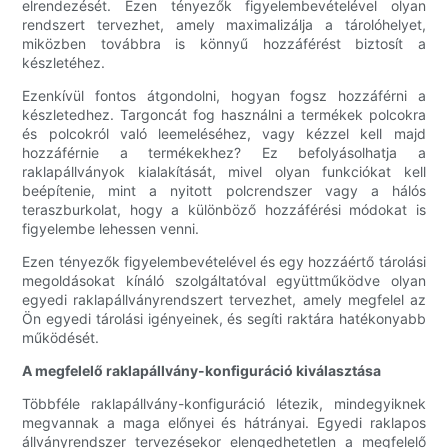
elrendezését. Ezen tényezők figyelembevételével olyan
rendszert tervezhet, amely maximalizálja a tárolóhelyet,
miközben továbbra is könnyű hozzáférést biztosít a
készletéhez.
Ezenkívül fontos átgondolni, hogyan fogsz hozzáférni a
készletedhez. Targoncát fog használni a termékek polcokra
és polcokról való leemeléséhez, vagy kézzel kell majd
hozzáférnie a termékekhez? Ez befolyásolhatja a
raklapállványok kialakítását, mivel olyan funkciókat kell
beépítenie, mint a nyitott polcrendszer vagy a hálós
teraszburkolat, hogy a különböző hozzáférési módokat is
figyelembe lehessen venni.
Ezen tényezők figyelembevételével és egy hozzáértő tárolási
megoldásokat kínáló szolgáltatóval együttműködve olyan
egyedi raklapállványrendszert tervezhet, amely megfelel az
Ön egyedi tárolási igényeinek, és segíti raktára hatékonyabb
működését.
A megfelelő raklapállvány-konfiguráció kiválasztása
Többféle raklapállvány-konfiguráció létezik, mindegyiknek
megvannak a maga előnyei és hátrányai. Egyedi raklapos
állványrendszer tervezésekor elengedhetetlen a megfelelő