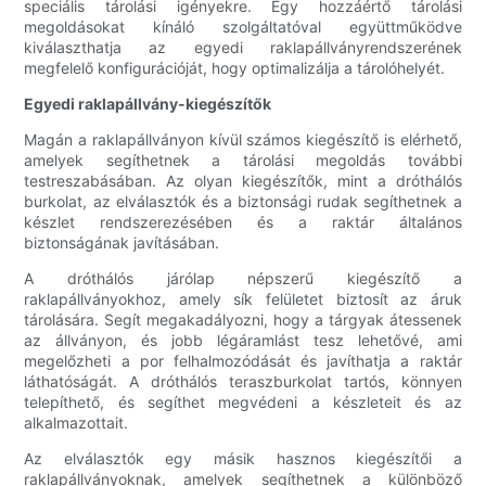
speciális tárolási igényekre. Egy hozzáértő tárolási
megoldásokat kínáló szolgáltatóval együttműködve
kiválaszthatja az egyedi raklapállványrendszerének
megfelelő konfigurációját, hogy optimalizálja a tárolóhelyét.
Egyedi raklapállvány-kiegészítők
Magán a raklapállványon kívül számos kiegészítő is elérhető,
amelyek segíthetnek a tárolási megoldás további
testreszabásában. Az olyan kiegészítők, mint a dróthálós
burkolat, az elválasztók és a biztonsági rudak segíthetnek a
készlet rendszerezésében és a raktár általános
biztonságának javításában.
A dróthálós járólap népszerű kiegészítő a
raklapállványokhoz, amely sík felületet biztosít az áruk
tárolására. Segít megakadályozni, hogy a tárgyak átessenek
az állványon, és jobb légáramlást tesz lehetővé, ami
megelőzheti a por felhalmozódását és javíthatja a raktár
láthatóságát. A dróthálós teraszburkolat tartós, könnyen
telepíthető, és segíthet megvédeni a készleteit és az
alkalmazottait.
Az elválasztók egy másik hasznos kiegészítői a
raklapállványoknak, amelyek segíthetnek a különböző