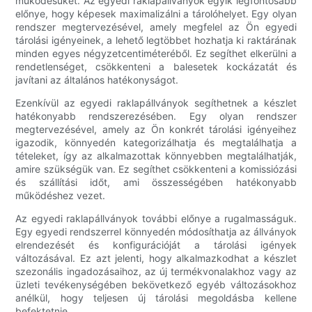
működésüket. Az egyedi raklapállványok egyik legfontosabb
előnye, hogy képesek maximalizálni a tárolóhelyet. Egy olyan
rendszer megtervezésével, amely megfelel az Ön egyedi
tárolási igényeinek, a lehető legtöbbet hozhatja ki raktárának
minden egyes négyzetcentiméteréből. Ez segíthet elkerülni a
rendetlenséget, csökkenteni a balesetek kockázatát és
javítani az általános hatékonyságot.
Ezenkívül az egyedi raklapállványok segíthetnek a készlet
hatékonyabb rendszerezésében. Egy olyan rendszer
megtervezésével, amely az Ön konkrét tárolási igényeihez
igazodik, könnyedén kategorizálhatja és megtalálhatja a
tételeket, így az alkalmazottak könnyebben megtalálhatják,
amire szükségük van. Ez segíthet csökkenteni a komissiózási
és szállítási időt, ami összességében hatékonyabb
működéshez vezet.
Az egyedi raklapállványok további előnye a rugalmasságuk.
Egy egyedi rendszerrel könnyedén módosíthatja az állványok
elrendezését és konfigurációját a tárolási igények
változásával. Ez azt jelenti, hogy alkalmazkodhat a készlet
szezonális ingadozásaihoz, az új termékvonalakhoz vagy az
üzleti tevékenységében bekövetkező egyéb változásokhoz
anélkül, hogy teljesen új tárolási megoldásba kellene
befektetnie.