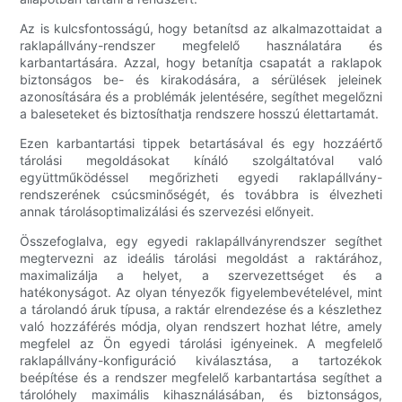
Az is kulcsfontosságú, hogy betanítsd az alkalmazottaidat a
raklapállvány-rendszer megfelelő használatára és
karbantartására. Azzal, hogy betanítja csapatát a raklapok
biztonságos be- és kirakodására, a sérülések jeleinek
azonosítására és a problémák jelentésére, segíthet megelőzni
a baleseteket és biztosíthatja rendszere hosszú élettartamát.
Ezen karbantartási tippek betartásával és egy hozzáértő
tárolási megoldásokat kínáló szolgáltatóval való
együttműködéssel megőrizheti egyedi raklapállvány-
rendszerének csúcsminőségét, és továbbra is élvezheti
annak tárolásoptimalizálási és szervezési előnyeit.
Összefoglalva, egy egyedi raklapállványrendszer segíthet
megtervezni az ideális tárolási megoldást a raktárához,
maximalizálja a helyet, a szervezettséget és a
hatékonyságot. Az olyan tényezők figyelembevételével, mint
a tárolandó áruk típusa, a raktár elrendezése és a készlethez
való hozzáférés módja, olyan rendszert hozhat létre, amely
megfelel az Ön egyedi tárolási igényeinek. A megfelelő
raklapállvány-konfiguráció kiválasztása, a tartozékok
beépítése és a rendszer megfelelő karbantartása segíthet a
tárolóhely maximális kihasználásában, és biztonságos,