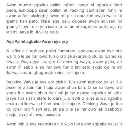
Awọn atunto agbeko pallet miiran, gẹgẹ bi agbeko titari
pada, iṣakojọpọ ṣiṣan pallet, ati racking cantilever, funni ni
awọn anfani alailẹgbẹ tiwọn ati pe o dara fun awọn iwulo ibi
ipamọ kan pato. Nipa ṣiṣẹ pẹlu olupese awọn solusan ibi
ipamọ ti oye, o le yan iṣeto to tọ fun eto agbeko pallet aṣa rẹ
lati mu aaye ibi-itọju rẹ pọ si.
Aṣa Pallet agbeko Awọn ẹya ẹrọ
Ni afikun si agbeko pallet funrararẹ, ọpọlọpọ awọn ẹya ẹrọ
wa ti o le ṣe iranlọwọ fun ọ lati ṣe akanṣe ojutu ibi ipamọ rẹ
siwaju. Awọn ẹya ara ẹrọ bii decking waya, awọn pipin, ati
awọn ifi aabo le ṣe iranlọwọ fun ọ lati ṣeto akojo oja rẹ ati
ilọsiwaju aabo gbogbogbo ninu ile-itaja rẹ.
Decking Waya jẹ ẹya ẹrọ olokiki fun awọn agbeko pallet ti o
pese ilẹ alapin fun titoju awọn ohun kan. O ṣe iranlọwọ lati
yago fun awọn ohun kan lati ja bo nipasẹ agbeko ati gba
laaye fun ṣiṣan afẹfẹ to dara julọ, eyiti o le ṣe idiwọ agbeko
eruku ati ilọsiwaju hihan ninu ile-itaja rẹ. Decking Waya jẹ ti o
tọ, rọrun lati fi sori ẹrọ, ati pe o le ṣe iranlọwọ lati daabobo
akojo oja rẹ ati awọn oṣiṣẹ rẹ.
Awọn ipin jẹ ẹya ẹrọ miiran ti o wulo fun awọn agbeko pallet ti