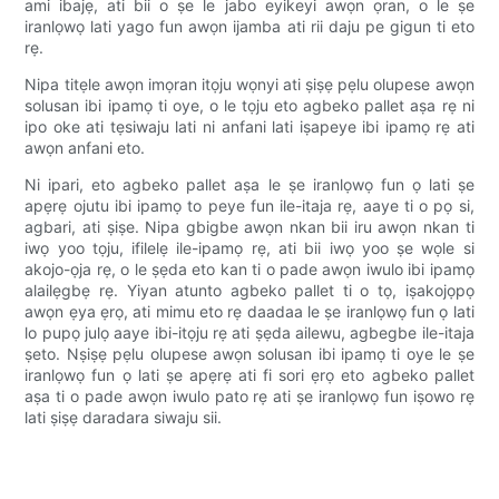
ami ibajẹ, ati bii o ṣe le jabo eyikeyi awọn ọran, o le ṣe
iranlọwọ lati yago fun awọn ijamba ati rii daju pe gigun ti eto
rẹ.
Nipa titẹle awọn imọran itọju wọnyi ati ṣiṣẹ pẹlu olupese awọn
solusan ibi ipamọ ti oye, o le tọju eto agbeko pallet aṣa rẹ ni
ipo oke ati tẹsiwaju lati ni anfani lati iṣapeye ibi ipamọ rẹ ati
awọn anfani eto.
Ni ipari, eto agbeko pallet aṣa le ṣe iranlọwọ fun ọ lati ṣe
apẹrẹ ojutu ibi ipamọ to peye fun ile-itaja rẹ, aaye ti o pọ si,
agbari, ati ṣiṣe. Nipa gbigbe awọn nkan bii iru awọn nkan ti
iwọ yoo tọju, ifilelẹ ile-ipamọ rẹ, ati bii iwọ yoo ṣe wọle si
akojo-ọja rẹ, o le ṣẹda eto kan ti o pade awọn iwulo ibi ipamọ
alailẹgbẹ rẹ. Yiyan atunto agbeko pallet ti o tọ, iṣakojọpọ
awọn ẹya ẹrọ, ati mimu eto rẹ daadaa le ṣe iranlọwọ fun ọ lati
lo pupọ julọ aaye ibi-itọju rẹ ati ṣẹda ailewu, agbegbe ile-itaja
ṣeto. Nṣiṣẹ pẹlu olupese awọn solusan ibi ipamọ ti oye le ṣe
iranlọwọ fun ọ lati ṣe apẹrẹ ati fi sori ẹrọ eto agbeko pallet
aṣa ti o pade awọn iwulo pato rẹ ati ṣe iranlọwọ fun iṣowo rẹ
lati ṣiṣẹ daradara siwaju sii.