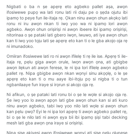
Nigbati o ba n ṣe apẹrẹ eto agbeko pallet aṣa, awọn
ifosiwewe pupọ wa lati ronu lati rii daju pe o ṣẹda ojutu ibi
ipamọ to peye fun ile-itaja rẹ. Ọkan ninu awọn ohun akọkọ lati
ronu ni iru awọn nkan ti iwọ yoo wa ni ipamọ lori awọn
agbeko. Awọn ohun oriṣiriṣi ni awọn ibeere ibi ipamọ oriṣiriṣi,
nitorinaa o ṣe pataki lati gbero iwọn, iwuwo, ati iye awọn ohun
kan ti iwọ yoo tọju lati ṣe apẹrẹ eto kan ti o le gba akojo oja rẹ
ni imunadoko.
Omiiran ifosiwewe lati ro ni awọn ifilelẹ ti rẹ ile ise. Apẹrẹ ti ile-
itaja rẹ, pẹlu giga awọn orule, iwọn awọn ọna, ati gbigbe
awọn ilẹkun ati awọn ferese, le ni ipa lori ifilelẹ awọn agbeko
pallet rẹ. Nipa gbigbe awọn nkan wọnyi sinu akọọlẹ, o le ṣe
apẹrẹ eto kan ti o mu aaye ibi-itọju pọ si nigba ti o tun
ngbanilaaye fun iraye si irọrun si akojo oja rẹ.
Ni afikun, o ṣe pataki lati ronu bi o ṣe le wọle si akojo oja rẹ.
Ṣe iwọ yoo lo awọn apọn lati gbe awọn ohun kan si ati kuro
ninu awọn agbeko, tabi iwọ yoo nilo lati wọle si awọn ohun
kan pẹlu ọwọ? Eyi le ni ipa lori apẹrẹ ti awọn agbeko pallet rẹ,
bi o ṣe le nilo lati ni awọn ẹya bii ibi ipamọ ṣiṣi tabi decking
mesh lati gba awọn ọna iraye si oriṣiriṣi.
Nipa ṣiṣe akiyesi awọn ifosiwewe wọnyi ati ṣiṣẹ pẹlu olupese