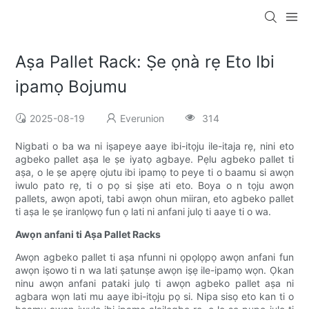
Aṣa Pallet Rack: Ṣe ọnà rẹ Eto Ibi
ipamọ Bojumu
2025-08-19
Everunion
314
Nigbati o ba wa ni iṣapeye aaye ibi-itọju ile-itaja rẹ, nini eto
agbeko pallet aṣa le ṣe iyatọ agbaye. Pẹlu agbeko pallet ti
aṣa, o le ṣe apẹrẹ ojutu ibi ipamọ to peye ti o baamu si awọn
iwulo pato rẹ, ti o pọ si ṣiṣe ati eto. Boya o n tọju awọn
pallets, awọn apoti, tabi awọn ohun miiran, eto agbeko pallet
ti aṣa le ṣe iranlọwọ fun ọ lati ni anfani julọ ti aaye ti o wa.
Awọn anfani ti Aṣa Pallet Racks
Awọn agbeko pallet ti aṣa nfunni ni ọpọlọpọ awọn anfani fun
awọn iṣowo ti n wa lati ṣatunṣe awọn iṣẹ ile-ipamọ wọn. Ọkan
ninu awọn anfani pataki julọ ti awọn agbeko pallet aṣa ni
agbara wọn lati mu aaye ibi-itọju pọ si. Nipa sisọ eto kan ti o