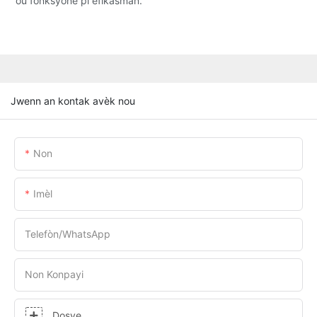
ou fonksyone pi efikasman.
Jwenn an kontak avèk nou
Non
Imèl
Telefòn/WhatsApp
Non Konpayi
Dosye