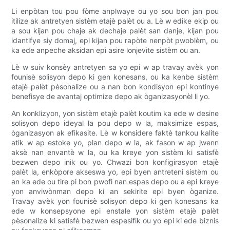
Li enpòtan tou pou fòme anplwaye ou yo sou bon jan pou
itilize ak antretyen sistèm etajè palèt ou a. Lè w edike ekip ou
a sou kijan pou chaje ak dechaje palèt san danje, kijan pou
idantifye siy domaj, epi kijan pou rapòte nenpòt pwoblèm, ou
ka ede anpeche aksidan epi asire lonjevite sistèm ou an.
Lè w suiv konsèy antretyen sa yo epi w ap travay avèk yon
founisè solisyon depo ki gen konesans, ou ka kenbe sistèm
etajè palèt pèsonalize ou a nan bon kondisyon epi kontinye
benefisye de avantaj optimize depo ak òganizasyonèl li yo.
An konklizyon, yon sistèm etajè palèt koutim ka ede w desine
solisyon depo ideyal la pou depo w la, maksimize espas,
òganizasyon ak efikasite. Lè w konsidere faktè tankou kalite
atik w ap estoke yo, plan depo w la, ak fason w ap jwenn
aksè nan envantè w la, ou ka kreye yon sistèm ki satisfè
bezwen depo inik ou yo. Chwazi bon konfigirasyon etajè
palèt la, enkòpore akseswa yo, epi byen antreteni sistèm ou
an ka ede ou tire pi bon pwofi nan espas depo ou a epi kreye
yon anviwònman depo ki an sekirite epi byen òganize.
Travay avèk yon founisè solisyon depo ki gen konesans ka
ede w konsepsyone epi enstale yon sistèm etajè palèt
pèsonalize ki satisfè bezwen espesifik ou yo epi ki ede biznis