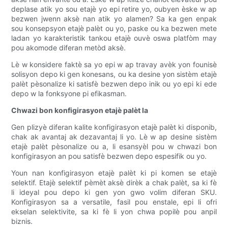
deplase atik yo sou etajè yo epi retire yo, oubyen èske w ap
bezwen jwenn aksè nan atik yo alamen? Sa ka gen enpak
sou konsepsyon etajè palèt ou yo, paske ou ka bezwen mete
ladan yo karakteristik tankou etajè ouvè oswa platfòm may
pou akomode diferan metòd aksè.
Lè w konsidere faktè sa yo epi w ap travay avèk yon founisè
solisyon depo ki gen konesans, ou ka desine yon sistèm etajè
palèt pèsonalize ki satisfè bezwen depo inik ou yo epi ki ede
depo w la fonksyone pi efikasman.
Chwazi bon konfigirasyon etajè palèt la
Gen plizyè diferan kalite konfigirasyon etajè palèt ki disponib,
chak ak avantaj ak dezavantaj li yo. Lè w ap desine sistèm
etajè palèt pèsonalize ou a, li esansyèl pou w chwazi bon
konfigirasyon an pou satisfè bezwen depo espesifik ou yo.
Youn nan konfigirasyon etajè palèt ki pi komen se etajè
selektif. Etajè selektif pèmèt aksè dirèk a chak palèt, sa ki fè
li ideyal pou depo ki gen yon gwo volim diferan SKU.
Konfigirasyon sa a versatile, fasil pou enstale, epi li ofri
ekselan selektivite, sa ki fè li yon chwa popilè pou anpil
biznis.