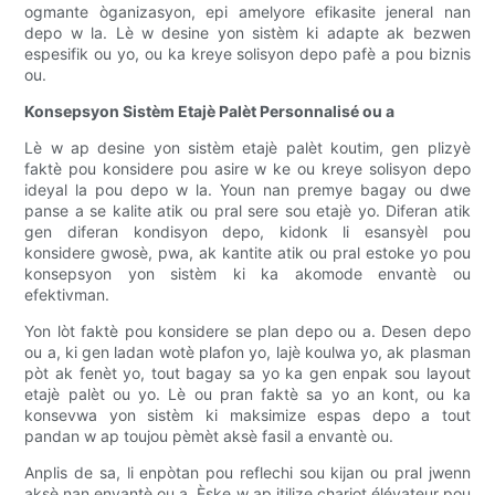
ogmante òganizasyon, epi amelyore efikasite jeneral nan
depo w la. Lè w desine yon sistèm ki adapte ak bezwen
espesifik ou yo, ou ka kreye solisyon depo pafè a pou biznis
ou.
Konsepsyon Sistèm Etajè Palèt Personnalisé ou a
Lè w ap desine yon sistèm etajè palèt koutim, gen plizyè
faktè pou konsidere pou asire w ke ou kreye solisyon depo
ideyal la pou depo w la. Youn nan premye bagay ou dwe
panse a se kalite atik ou pral sere sou etajè yo. Diferan atik
gen diferan kondisyon depo, kidonk li esansyèl pou
konsidere gwosè, pwa, ak kantite atik ou pral estoke yo pou
konsepsyon yon sistèm ki ka akomode envantè ou
efektivman.
Yon lòt faktè pou konsidere se plan depo ou a. Desen depo
ou a, ki gen ladan wotè plafon yo, lajè koulwa yo, ak plasman
pòt ak fenèt yo, tout bagay sa yo ka gen enpak sou layout
etajè palèt ou yo. Lè ou pran faktè sa yo an kont, ou ka
konsevwa yon sistèm ki maksimize espas depo a tout
pandan w ap toujou pèmèt aksè fasil a envantè ou.
Anplis de sa, li enpòtan pou reflechi sou kijan ou pral jwenn
aksè nan envantè ou a. Èske w ap itilize chariot élévateur pou