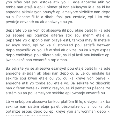
yon sifas plat pou estoke atik yo. Li ede anpeche atik yo
tonbe nan etajè a epi li pèmèt pi bon sikilasyon lè a, sa ki ka
anpeche akimilasyon pousyè epi amelyore vizibilite nan depo
ou a. Planche fil fè a dirab, fasil pou enstale, epi li ka ede
pwoteje envantè ou ak anplwaye ou yo.
Separatè yo se yon lòt akseswa itil pou etajè palèt ki ka ede
ou separe epi òganize diferan atik sou menm etajè a.
Separatè yo disponib nan plizyè estil, tankou may fil metalik
ak asye solid, epi yo ka Customized pou satisfè bezwen
depo espesifik ou yo. Lè w sèvi ak divizè, ou ka kreye espas
depo endividyèl pou diferan atik, sa ki pi fasil pou lokalize epi
jwenn aksè nan envantè a rapidman.
Ba sekirite yo se akseswa esansyèl pou etajè palèt ki ka ede
anpeche aksidan ak blesi nan depo ou a. Lè ou enstale ba
sekirite sou kwen etajè ou yo, ou ka kreye yon baryè ki
anpeche atik yo tonbe sou etajè yo. Ba sekirite yo disponib
nan diferan wotè ak konfigirasyon, sa ki pèmèt ou pèsonalize
sistèm ou an pou amelyore sekirite epi pwoteje envantè ou.
Lè w enkòpore akseswa tankou platfòm fil fè, divizyon, ak ba
sekirite nan sistèm etajè palèt pèsonalize ou a, ou ka plis
optimize espas depo ou epi kreye yon anviwònman depo ki