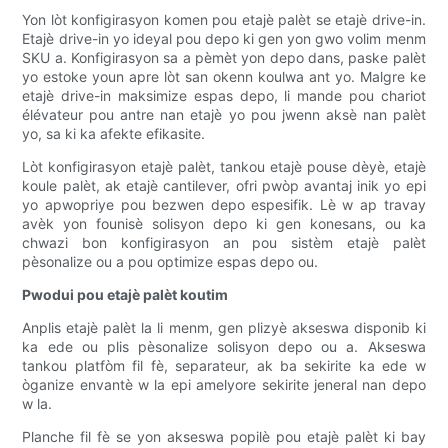
Yon lòt konfigirasyon komen pou etajè palèt se etajè drive-in.
Etajè drive-in yo ideyal pou depo ki gen yon gwo volim menm
SKU a. Konfigirasyon sa a pèmèt yon depo dans, paske palèt
yo estoke youn apre lòt san okenn koulwa ant yo. Malgre ke
etajè drive-in maksimize espas depo, li mande pou chariot
élévateur pou antre nan etajè yo pou jwenn aksè nan palèt
yo, sa ki ka afekte efikasite.
Lòt konfigirasyon etajè palèt, tankou etajè pouse dèyè, etajè
koule palèt, ak etajè cantilever, ofri pwòp avantaj inik yo epi
yo apwopriye pou bezwen depo espesifik. Lè w ap travay
avèk yon founisè solisyon depo ki gen konesans, ou ka
chwazi bon konfigirasyon an pou sistèm etajè palèt
pèsonalize ou a pou optimize espas depo ou.
Pwodui pou etajè palèt koutim
Anplis etajè palèt la li menm, gen plizyè akseswa disponib ki
ka ede ou plis pèsonalize solisyon depo ou a. Akseswa
tankou platfòm fil fè, separateur, ak ba sekirite ka ede w
òganize envantè w la epi amelyore sekirite jeneral nan depo
w la.
Planche fil fè se yon akseswa popilè pou etajè palèt ki bay