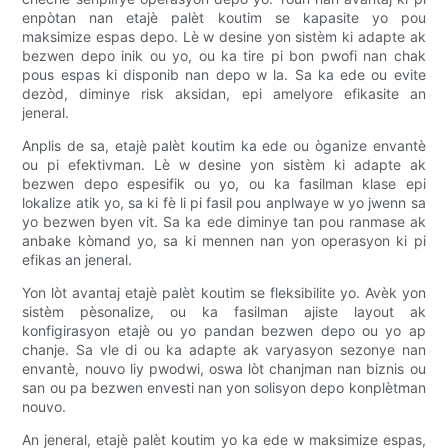
enpòtan nan etajè palèt koutim se kapasite yo pou
maksimize espas depo. Lè w desine yon sistèm ki adapte ak
bezwen depo inik ou yo, ou ka tire pi bon pwofi nan chak
pous espas ki disponib nan depo w la. Sa ka ede ou evite
dezòd, diminye risk aksidan, epi amelyore efikasite an
jeneral.
Anplis de sa, etajè palèt koutim ka ede ou òganize envantè
ou pi efektivman. Lè w desine yon sistèm ki adapte ak
bezwen depo espesifik ou yo, ou ka fasilman klase epi
lokalize atik yo, sa ki fè li pi fasil pou anplwaye w yo jwenn sa
yo bezwen byen vit. Sa ka ede diminye tan pou ranmase ak
anbake kòmand yo, sa ki mennen nan yon operasyon ki pi
efikas an jeneral.
Yon lòt avantaj etajè palèt koutim se fleksibilite yo. Avèk yon
sistèm pèsonalize, ou ka fasilman ajiste layout ak
konfigirasyon etajè ou yo pandan bezwen depo ou yo ap
chanje. Sa vle di ou ka adapte ak varyasyon sezonye nan
envantè, nouvo liy pwodwi, oswa lòt chanjman nan biznis ou
san ou pa bezwen envesti nan yon solisyon depo konplètman
nouvo.
An jeneral, etajè palèt koutim yo ka ede w maksimize espas,