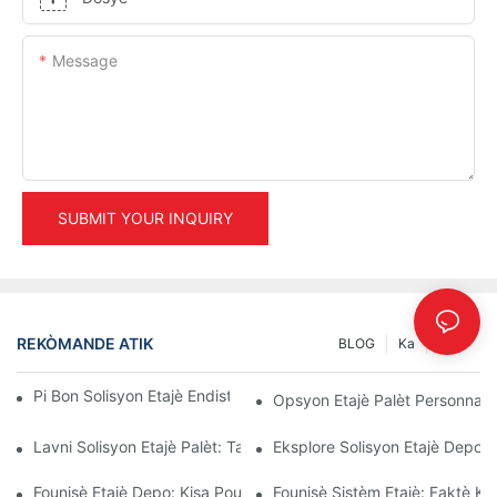
Message
SUBMIT YOUR INQUIRY
REKÒMANDE ATIK
BLOG
Ka
INFO
Pi Bon Solisyon Etajè Endistriyèl Pou Jesyon Depo Efikas
Opsyon Etajè Palèt Personnal
Lavni Solisyon Etajè Palèt: Tandans Ak Inovasyon
Eksplore Solisyon Etajè Depo E
Founisè Etajè Depo: Kisa Pou Chèche
Founisè Sistèm Etajè: Faktè K