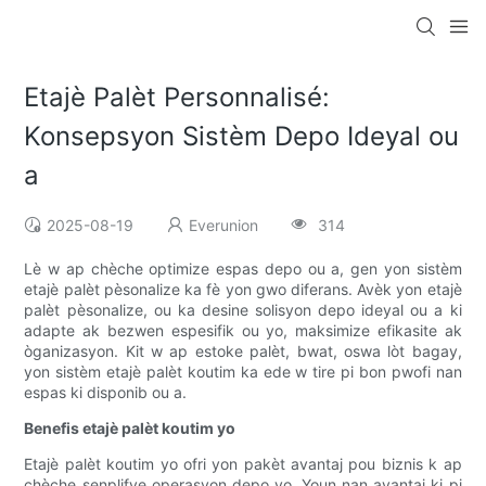
Etajè Palèt Personnalisé:
Konsepsyon Sistèm Depo Ideyal ou
a
2025-08-19
Everunion
314
Lè w ap chèche optimize espas depo ou a, gen yon sistèm
etajè palèt pèsonalize ka fè yon gwo diferans. Avèk yon etajè
palèt pèsonalize, ou ka desine solisyon depo ideyal ou a ki
adapte ak bezwen espesifik ou yo, maksimize efikasite ak
òganizasyon. Kit w ap estoke palèt, bwat, oswa lòt bagay,
yon sistèm etajè palèt koutim ka ede w tire pi bon pwofi nan
espas ki disponib ou a.
Benefis etajè palèt koutim yo
Etajè palèt koutim yo ofri yon pakèt avantaj pou biznis k ap
chèche senplifye operasyon depo yo. Youn nan avantaj ki pi