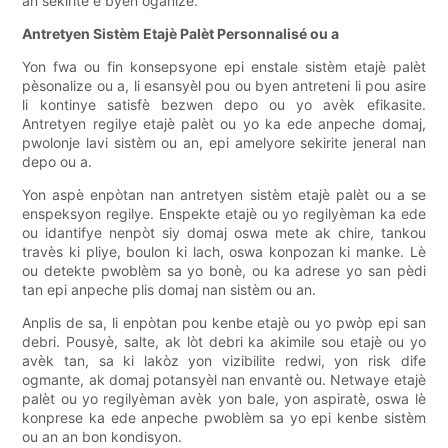
an sekirite e byen òganize.
Antretyen Sistèm Etajè Palèt Personnalisé ou a
Yon fwa ou fin konsepsyone epi enstale sistèm etajè palèt
pèsonalize ou a, li esansyèl pou ou byen antreteni li pou asire
li kontinye satisfè bezwen depo ou yo avèk efikasite.
Antretyen regilye etajè palèt ou yo ka ede anpeche domaj,
pwolonje lavi sistèm ou an, epi amelyore sekirite jeneral nan
depo ou a.
Yon aspè enpòtan nan antretyen sistèm etajè palèt ou a se
enspeksyon regilye. Enspekte etajè ou yo regilyèman ka ede
ou idantifye nenpòt siy domaj oswa mete ak chire, tankou
travès ki pliye, boulon ki lach, oswa konpozan ki manke. Lè
ou detekte pwoblèm sa yo bonè, ou ka adrese yo san pèdi
tan epi anpeche plis domaj nan sistèm ou an.
Anplis de sa, li enpòtan pou kenbe etajè ou yo pwòp epi san
debri. Pousyè, salte, ak lòt debri ka akimile sou etajè ou yo
avèk tan, sa ki lakòz yon vizibilite redwi, yon risk dife
ogmante, ak domaj potansyèl nan envantè ou. Netwaye etajè
palèt ou yo regilyèman avèk yon bale, yon aspiratè, oswa lè
konprese ka ede anpeche pwoblèm sa yo epi kenbe sistèm
ou an an bon kondisyon.