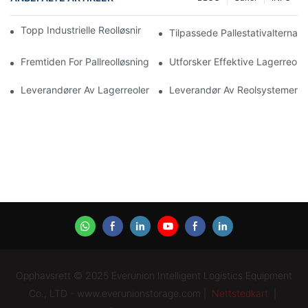
Topp Industrielle Reolløsninger For Effektiv Lagerstyring
Tilpassede Pallestativalternat
Fremtiden For Pallreolløsninger: Trender Og Innovasjoner
Utforsker Effektive Lagerreollø
Leverandører Av Lagerreoler: Hva Du Bør Se Etter
Leverandør Av Reolsystemer: Vi
Opphavsrett © 2025 Everunion Intelligent Logistics Equipment
Co., LTD - www.everunionstorage.com |
Nettstedkart
|