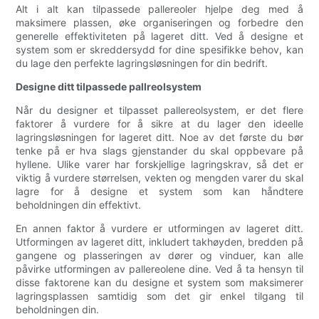
Alt i alt kan tilpassede pallereoler hjelpe deg med å
maksimere plassen, øke organiseringen og forbedre den
generelle effektiviteten på lageret ditt. Ved å designe et
system som er skreddersydd for dine spesifikke behov, kan
du lage den perfekte lagringsløsningen for din bedrift.
Designe ditt tilpassede pallreolsystem
Når du designer et tilpasset pallereolsystem, er det flere
faktorer å vurdere for å sikre at du lager den ideelle
lagringsløsningen for lageret ditt. Noe av det første du bør
tenke på er hva slags gjenstander du skal oppbevare på
hyllene. Ulike varer har forskjellige lagringskrav, så det er
viktig å vurdere størrelsen, vekten og mengden varer du skal
lagre for å designe et system som kan håndtere
beholdningen din effektivt.
En annen faktor å vurdere er utformingen av lageret ditt.
Utformingen av lageret ditt, inkludert takhøyden, bredden på
gangene og plasseringen av dører og vinduer, kan alle
påvirke utformingen av pallereolene dine. Ved å ta hensyn til
disse faktorene kan du designe et system som maksimerer
lagringsplassen samtidig som det gir enkel tilgang til
beholdningen din.