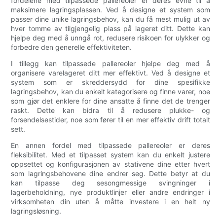
fordelene med tilpassede pallereoler er deres evne til å
maksimere lagringsplassen. Ved å designe et system som
passer dine unike lagringsbehov, kan du få mest mulig ut av
hver tomme av tilgjengelig plass på lageret ditt. Dette kan
hjelpe deg med å unngå rot, redusere risikoen for ulykker og
forbedre den generelle effektiviteten.
I tillegg kan tilpassede pallereoler hjelpe deg med å
organisere varelageret ditt mer effektivt. Ved å designe et
system som er skreddersydd for dine spesifikke
lagringsbehov, kan du enkelt kategorisere og finne varer, noe
som gjør det enklere for dine ansatte å finne det de trenger
raskt. Dette kan bidra til å redusere plukke- og
forsendelsestider, noe som fører til en mer effektiv drift totalt
sett.
En annen fordel med tilpassede pallereoler er deres
fleksibilitet. Med et tilpasset system kan du enkelt justere
oppsettet og konfigurasjonen av stativene dine etter hvert
som lagringsbehovene dine endrer seg. Dette betyr at du
kan tilpasse deg sesongmessige svingninger i
lagerbeholdning, nye produktlinjer eller andre endringer i
virksomheten din uten å måtte investere i en helt ny
lagringsløsning.