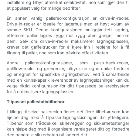
installere og tilbyr utmerket selektivitet, noe som gjør den til
et populært valg for mange bedrifter.
En annen vanlig pallereolkonfigurasjon er drive-in-reoler.
Drive-in-reoler er ideelle for lagerhus med et høyt volum av
samme SKU. Denne konfigurasjonen muliggjør tett lagring,
ettersom paller lagres rygg mot rygg uten ganger mellom
dem. Selv om drive-in-reoler maksimerer lagringsplassen,
krever det gaffeltrucker for å kjøre inn i reolene for å få
tilgang til paller, noe som kan påvirke effektiviteten.
Andre pallereolkonfigurasjoner, som push-back-reoler,
pallflow-reoler og grenreoler, tilbyr sine egne unike fordeler
og er egnet for spesifikke lagringsbehov. Ved å samarbeide
med en kunnskapsrik leverandør av lagringsløsninger kan du
velge riktig konfigurasjon for ditt tilpassede pallereolsystem
for å optimalisere lagringsplassen.
Tilpasset pallestativtilbehør
I tillegg til selve pallereolen finnes det flere tilbehør som kan
hjelpe deg med å tilpasse lagringsløsningen din ytterligere.
Tilbehør som tråddekke, skillevegger og sikkerhetsstenger
kan hjelpe deg med å organisere varelageret ditt og forbedre
den generelle sikkerheten på lageret ditt.