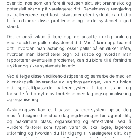
over tid, noe som kan føre til redusert sikt, økt brannrisiko og
potensiell skade på varelageret ditt. Regelmessig rengjøring
av pallereolene med kost, støvsuger eller trykkluft kan bidra
til å forhindre disse problemene og holde systemet i god
stand.
Det er også viktig å lære opp de ansatte i riktig bruk og
vedlikehold av pallereolsystemet ditt. Ved å lære opp teamet
ditt i hvordan man laster og losser paller på en sikker måte,
hvordan man identifiserer tegn på skade og hvordan man
rapporterer eventuelle problemer, kan du bidra til å forhindre
ulykker og sikre systemets levetid.
Ved å følge disse vedlikeholdstipsene og samarbeide med en
kunnskapsrik leverandør av lagringsløsninger, kan du holde
ditt spesialtilpassede pallereolsystem i topp stand og
fortsette å dra nytte av fordelene med lagringsoptimalisering
og organisering.
Avslutningsvis kan et tilpasset pallereolsystem hjelpe deg
med å designe den ideelle lagringsløsningen for lageret ditt,
og maksimere plass, organisering og effektivitet. Ved å
vurdere faktorer som typen varer du skal lagre, lagerets
utforming og hvordan du får tilgang til varelageret ditt, kan