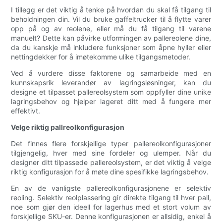
I tillegg er det viktig å tenke på hvordan du skal få tilgang til
beholdningen din. Vil du bruke gaffeltrucker til å flytte varer
opp på og av reolene, eller må du få tilgang til varene
manuelt? Dette kan påvirke utformingen av pallereolene dine,
da du kanskje må inkludere funksjoner som åpne hyller eller
nettingdekker for å imøtekomme ulike tilgangsmetoder.
Ved å vurdere disse faktorene og samarbeide med en
kunnskapsrik leverandør av lagringsløsninger, kan du
designe et tilpasset pallereolsystem som oppfyller dine unike
lagringsbehov og hjelper lageret ditt med å fungere mer
effektivt.
Velge riktig pallreolkonfigurasjon
Det finnes flere forskjellige typer pallereolkonfigurasjoner
tilgjengelig, hver med sine fordeler og ulemper. Når du
designer ditt tilpassede pallereolsystem, er det viktig å velge
riktig konfigurasjon for å møte dine spesifikke lagringsbehov.
En av de vanligste pallereolkonfigurasjonene er selektiv
reoling. Selektiv reolplassering gir direkte tilgang til hver pall,
noe som gjør den ideell for lagerhus med et stort volum av
forskjellige SKU-er. Denne konfigurasjonen er allsidig, enkel å