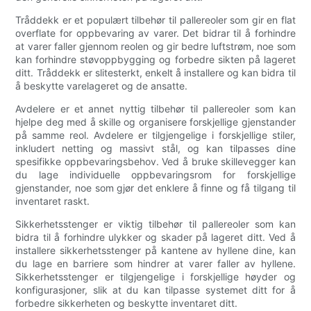
Tråddekk er et populært tilbehør til pallereoler som gir en flat
overflate for oppbevaring av varer. Det bidrar til å forhindre
at varer faller gjennom reolen og gir bedre luftstrøm, noe som
kan forhindre støvoppbygging og forbedre sikten på lageret
ditt. Tråddekk er slitesterkt, enkelt å installere og kan bidra til
å beskytte varelageret og de ansatte.
Avdelere er et annet nyttig tilbehør til pallereoler som kan
hjelpe deg med å skille og organisere forskjellige gjenstander
på samme reol. Avdelere er tilgjengelige i forskjellige stiler,
inkludert netting og massivt stål, og kan tilpasses dine
spesifikke oppbevaringsbehov. Ved å bruke skillevegger kan
du lage individuelle oppbevaringsrom for forskjellige
gjenstander, noe som gjør det enklere å finne og få tilgang til
inventaret raskt.
Sikkerhetsstenger er viktig tilbehør til pallereoler som kan
bidra til å forhindre ulykker og skader på lageret ditt. Ved å
installere sikkerhetsstenger på kantene av hyllene dine, kan
du lage en barriere som hindrer at varer faller av hyllene.
Sikkerhetsstenger er tilgjengelige i forskjellige høyder og
konfigurasjoner, slik at du kan tilpasse systemet ditt for å
forbedre sikkerheten og beskytte inventaret ditt.