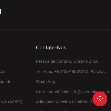
m
Contate-Nos
Pessoa de contato: Cristina Zhou
De
Telefone: +86 13918961232 (Wechat,
sidade
WhatsApp)
Correspondência:
info@everunionstora
o & (AS/RS)
Adicionar: Avenida Lehai No.338, Baía