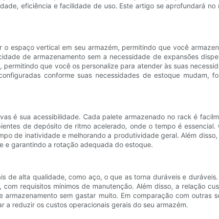
dade, eficiência e facilidade de uso. Este artigo se aprofundará 
zar o espaço vertical em seu armazém, permitindo que você armazene
cidade de armazenamento sem a necessidade de expansões dispen
es, permitindo que você os personalize para atender às suas necess
reconfiguradas conforme suas necessidades de estoque mudam, fo
ivas é sua acessibilidade. Cada palete armazenado no rack é facil
mbientes de depósito de ritmo acelerado, onde o tempo é essencial
empo de inatividade e melhorando a produtividade geral. Além disso,
que e garantindo a rotação adequada do estoque.
ais de alta qualidade, como aço, o que as torna duráveis e duráveis
el, com requisitos mínimos de manutenção. Além disso, a relação cu
 armazenamento sem gastar muito. Em comparação com outras solu
r a reduzir os custos operacionais gerais do seu armazém.