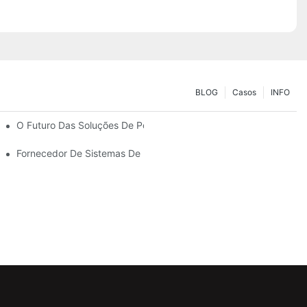
BLOG
Casos
INFO
uas Necessidades De Armazenamento
O Futuro Das Soluções De Porta-Paletes: Tendências E Inovaçõe
Fornecedor De Sistemas De Estantes: Fatores Essenciais Para Es