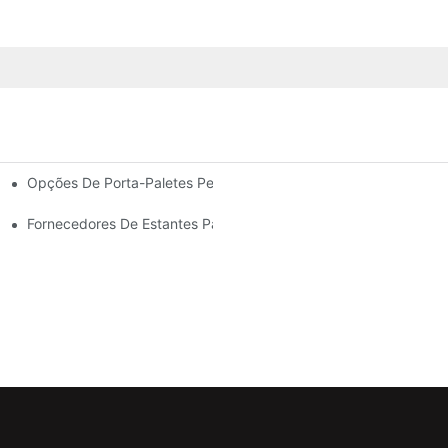
Opções De Porta-Paletes Personalizadas: Adaptando-As Às S
Eficiente De Armazéns.
Para Todos Os Setores.
Fornecedores De Estantes Para Armazéns: O Que Procurar