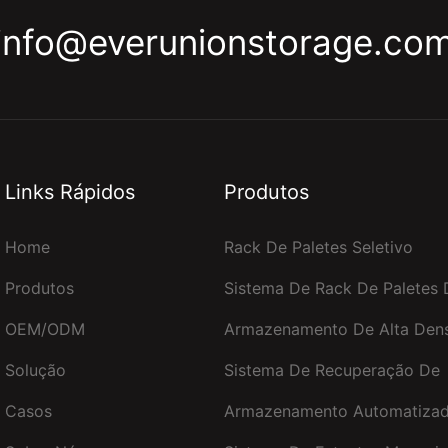
info@everunionstorage.co
Links Rápidos
Produtos
Home
Rack De Paletes Seletivo
Produtos
Sistema De Rack De Paletes 
OEM/ODM
Armazenamento De Alta Den
Solução
Sistema De Recuperação De
Casos
Armazenamento Automatizad