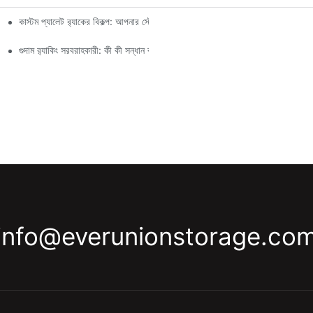
কাস্টম প্যালেট র‍্যাকের বিকল্প: আপনার স্টোরেজের চাহিদা অনুযায়ী
গুদাম র‍্যাকিং সরবরাহকারী: কী কী সন্ধান করবেন
info@everunionstorage.co