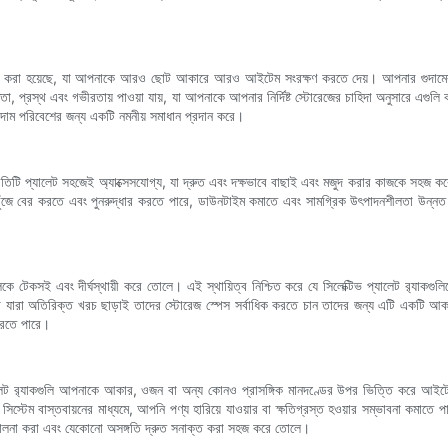
াইন করা হয়েছে, যা আপনাকে আরও ছোট আকারে আরও আইটেম সংরক্ষণ করতে দেয়। আপনার গুদামের উচ্চ
তা, প্রস্থ এবং গভীরতায় পাওয়া যায়, যা আপনাকে আপনার নির্দিষ্ট স্টোরেজের চাহিদা অনুসারে এগুল
ল গুদাম পরিবেশের জন্য একটি নমনীয় সমাধান প্রদান করে।
প্রতিটি প্যালেট সহজেই অ্যাক্সেসযোগ্য, যা দ্রুত এবং দক্ষভাবে বাছাই এবং মজুদ করার কাজকে সহজ করে
িসপত্র খুঁজে বের করতে এবং পুনরুদ্ধার করতে পারে, ডাউনটাইম কমাতে এবং সামগ্রিক উৎপাদনশীলতা উন্ন
লিকে টেকসই এবং দীর্ঘস্থায়ী করে তোলে। এই স্থায়িত্ব নিশ্চিত করে যে সিলেক্টিভ প্যালেট র‍্যাকগু
া যারা অতিরিক্ত খরচ ছাড়াই তাদের স্টোরেজ স্পেস সর্বাধিক করতে চান তাদের জন্য এটি একটি আকর্ষণীয
করতে পারে।
 প্যালেট র‍্যাকগুলি আপনাকে আকার, ওজন বা অন্য কোনও প্রাসঙ্গিক মানদণ্ডের উপর ভিত্তি করে আইট
রেজ সিস্টেম বাস্তবায়নের মাধ্যমে, আপনি পণ্য হারিয়ে যাওয়ার বা ক্ষতিগ্রস্ত হওয়ার সম্ভাবনা কম
ট পরিচালনা করা এবং যেকোনো অসঙ্গতি দ্রুত সনাক্ত করা সহজ করে তোলে।