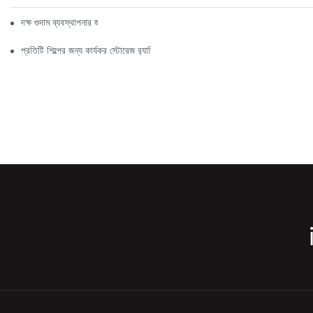
দক্ষ গুদাম ব্যবস্থাপনার জন্য শীর্ষ শিল্প র‍্যাকিং সমাধান
প্রতিটি শিল্পের জন্য কার্যকর স্টোরেজ র‍্যাকিং সমাধান অন্বেষণ করা