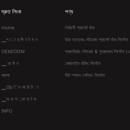
দ্রুত লিংক
পণ্য
Home
নির্বাচনী প্যালেট র্যাক
▁প ো র্ সি ন ট স ন
উচ্চ ঘনত্বের স্টোরেজ প্যালেট র্যাক সিস্টেম
OEM/ODM
স্বয়ংক্রিয় স্টোরেজ & পুনরুদ্ধার সিস্টে
▁ ডা উ ন
মেজানাইন র্যাকিং সিস্টেম
মামলা
দীর্ঘ স্প্যান শেল্ভিং সিস্টেম
▁Ob িব আ উ ট া
▁অ ক প ্যা ক্ ট স
INFO