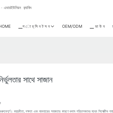
ধান - এভারইউনিয়ন
র‍্যাকিং
HOME
▁প ো র্ সি ন ট স ন
OEM/ODM
▁ ডা উ ন
নির্ভুলতার সাথে সাজান
ন
 গুরুত্বপূর্ণ। বহুমুখীতা, দক্ষতা এবং ব্যবহারের সহজতার কারণে গুদাম পরিচালকদের মধ্যে সিলেক্টিভ প্