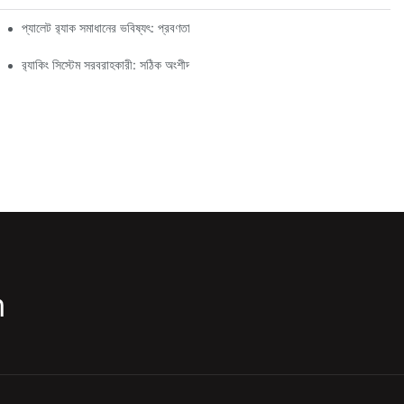
প্যালেট র‍্যাক সমাধানের ভবিষ্যৎ: প্রবণতা এবং উদ্ভাবন
র‍্যাকিং সিস্টেম সরবরাহকারী: সঠিক অংশীদার নির্বাচনের জন্য মূল বিষয়গুলি
m