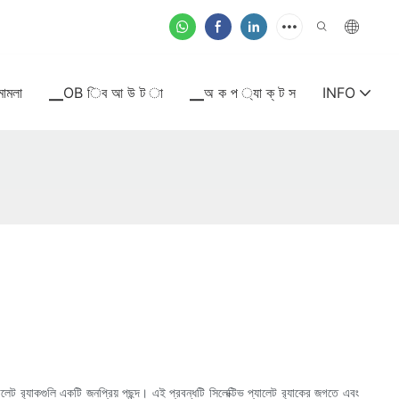
মামলা
▁OB িব আ উ ট া
▁অ ক প ্যা ক্ ট স
INFO
যালেট র‍্যাকগুলি একটি জনপ্রিয় পছন্দ। এই প্রবন্ধটি সিলেক্টিভ প্যালেট র‍্যাকের জগতে এবং