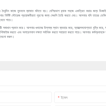
নার দৈনন্দিন কাজে ন্যূনতম ব্যাঘাত ঘটাতে হয়। বেশিরভাগ র‍্যাক সহজে একত্রিত করার জন্য ডিজ
র নির্দিষ্ট স্টোরেজ প্রয়োজনীয়তা পূরণের জন্য সেগুলি তৈরি করতে দেয়। আপনার যদি তারের ডেকিং,
 যেতে পারে।
্রয়ী সমাধান প্রদান করে। আপনার গুদামের উল্লম্ব স্থান ব্যবহার করে, অ্যাক্সেসযোগ্যতা বৃদ্ধি করে,
স অপ্টিমাইজ করতে এবং অপারেশনাল দক্ষতা সর্বাধিক করতে সহায়তা করতে পারে। আপনার কর্মপ্রবাহক
বিবেচনা করুন।
ইমেল