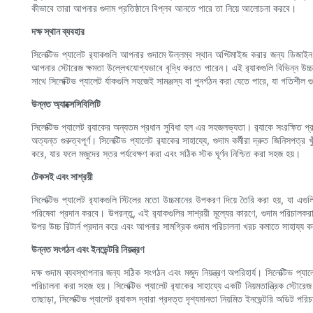
কীভাবে তারা আপনার গুদাম প্রতিষ্ঠানে বিপ্লব আনতে পারে তা নিয়ে আলোচনা করবে।
দক্ষ স্থান ব্যবহার
সিলেক্টিভ প্যালেট র‍্যাকগুলি আপনার গুদামে উল্লম্ব স্থান অপ্টিমাইজ করার জন্য ডিজ
আপনার স্টোরেজ ক্ষমতা উল্লেখযোগ্যভাবে বৃদ্ধি করতে পারেন। এই র‍্যাকগুলি বিভিন্ন উচ্চ
সাথে সিলেক্টিভ প্যালেট র্যাকগুলি সহজেই সামঞ্জস্য বা পুনর্গঠন করা যেতে পারে, যা গতিশী
উন্নত অ্যাক্সেসিবিলিটি
সিলেক্টিভ প্যালেট র‍্যাকের অন্যতম প্রধান সুবিধা হল এর সহজলভ্যতা। র‍্যাকে সংরক্ষিত 
অত্যন্ত গুরুত্বপূর্ণ। সিলেক্টিভ প্যালেট র‍্যাকের সাহায্যে, গুদাম কর্মীরা দ্রুত জিন
করে, যার ফলে মজুদের স্তর পর্যবেক্ষণ করা এবং সঠিক স্টক ঘূর্ণন নিশ্চিত করা সহজ হয়।
টেকসই এবং সাশ্রয়ী
সিলেক্টিভ প্যালেট র‍্যাকগুলি স্টিলের মতো উচ্চমানের উপকরণ দিয়ে তৈরি করা হয়, যা এগু
পরিষেবা প্রদান করবে। উপরন্তু, এই র‍্যাকগুলির সাশ্রয়ী মূল্যের কারণে, গুদাম পরিচালকর
উপর উচ্চ রিটার্ন প্রদান করে এবং আপনার সামগ্রিক গুদাম পরিচালনা খরচ কমাতে সাহায্য 
উন্নত সংগঠন এবং ইনভেন্টরি নিয়ন্ত্রণ
দক্ষ গুদাম ব্যবস্থাপনার জন্য সঠিক সংগঠন এবং মজুদ নিয়ন্ত্রণ অপরিহার্য। সিলেক্টিভ
পরিচালনা করা সহজ হয়। সিলেক্টিভ প্যালেট র‍্যাকের সাহায্যে একটি নিয়মতান্ত্রিক স্টো
তাছাড়া, সিলেক্টিভ প্যালেট র‍্যাকস দ্বারা প্রদত্ত দৃশ্যমানতা নিয়মিত ইনভেন্টরি অডি