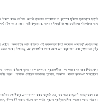
তা কাজে লাগিয়ে, আপনি ব্যয়বহুল সম্প্রসারণ বা বৃহত্তর সুবিধায় স্থানান্তর ছাড়াই
ি কাস্টমাইজ করতে দেয়। অতিরিক্তভাবে, আপনার ইনভেন্টরির প্রয়োজনীয়তা পরিবর্তনের সাথে
 তোলে। দ্রুতগতির গুদাম পরিবেশে এই অ্যাক্সেসযোগ্যতা অত্যন্ত গুরুত্বপূর্ণ যেখানে সময়
ত করতে পারে। উপরন্তু, এই র‍্যাকগুলির খোলা নকশা ভাল বায়ুচলাচল এবং দৃশ্যমানতা বৃদ্ধি
লিতে আপনার বিনিয়োগ ন্যূনতম রক্ষণাবেক্ষণের প্রয়োজনীয়তা সহ বছরের পর বছর নির্ভরযোগ্য
় বিকল্প। অন্যান্য স্টোরেজ সমাধানের তুলনায়, সিলেক্টিভ প্যালেট র‍্যাকগুলি বিনিয়োগের
েমগুলিকে শ্রেণীবদ্ধ এবং সংরক্ষণ করার অনুমতি দেয়, যার ফলে ইনভেন্টরি সনাক্তকরণ এবং
াতে পারেন, স্টকআউট কমাতে পারেন এবং অর্ডার পূরণের প্রক্রিয়াগুলিকে সহজতর করতে পারেন।