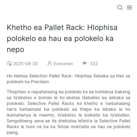
Khetho ea Pallet Rack: Hlophisa
polokelo ea hau ea polokelo ka
nepo
2025-08-20
Everunion
332
Ho hlahisa Selection Pallet Rack: Hlophisa Sebaka sa Hao sa
polokelo ka Precision
Tlhophiso e nepahetseng ea polokelo ke ea bohlokoa bakeng
sa ts'ebetso e bonolo le ho eketsa tšebeliso ea sebaka sa
polokelo. Selective Pallet Racks ke khetho e tsebahalang
har'a batsamaisi ba polokelo ea thepa ka lebaka la ho
ikamahanya le maemo, ts'ebetso le boiketlo ba ts'ebeliso.
Sengoliloeng sena se tla shebisisa lefats'e la Selective Pallet
Racks le hore na ba ka fetola mokhatlo oa hau oa polokelo
joang.