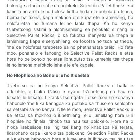
bakeng sa taolo e ntle ea polokelo. Selection Pallet Racks e u
lumella ho arola le ho boloka lintho ho latela boholo ba tsona,
boima ba tsona, kapa mekhoa efe kapa efe e amehang, ho
nolofalletsa ho fumana le ho laola thepa. Ka ho kenya
ts'ebetsong sistimi e hlophisehileng ea polokelo e nang le
Selective Pallet Racks, o ka fokotsa menyetla ea thepa e
lahlehileng kapa e senyehileng, oa fokotsa ho tsoa ha thepa,
'me oa nolofatsa ts'ebetso ea ho phethahatsa taelo. Ho feta
moo, ponahalo e fanoeng ke Selective Pallet Racks e etsa
hore ho be bonolo ho etsa liphuputso tsa kamehla tsa thepa
le ho lemoha mefokolo leha e le efe kapele.
Ho Hlophisoa ho Bonolo le ho Itloaetsa
Ts'ebetso ea ho kenya Selective Pallet Racks e batla e
otlolohile, e hloka tšitiso e nyane ts'ebetsong ea hau ea
letsatsi le letsatsi. Li-racks tse ngata li etselitsoe ho kopanya
habonolo 'me li ka kenngoa ka potlako ka thuso ea sehlopha
sa setsebi sa ho kenya. Ntle le moo, Selective Pallet Racks e
ka etsoa ka mokhoa o ikhethileng, e u lumellang hore u li
hlophise ho fihlela litlhoko tsa hau tsa polokelo. Hore na o
hloka lisebelisoa tse ling tse kang ho khabisoa ka terata,
likarohano kapa likarolo tsa polokeho, Selection Pallet Racks
e ka etsoa habonolo hore e lumellane le litlhoko tsa hau tse