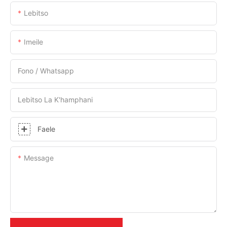
Lebitso
Imeile
Fono / Whatsapp
Lebitso La K'hamphani
Faele
Message