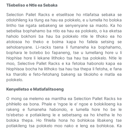
Tšebeliso e Ntle ea Sebaka
Selection Pallet Racks e etselitsoe ho ntlafatsa sebaka se
otlolohileng ka tlung ea hau ea polokelo, e u lumella ho boloka
lintho tse ngata sebakeng se senyenyane sa maoto. Ka ho
sebelisa bophahamo ba ntlo ea hau ea polokelo, o ka eketsa
haholo bokhoni ba hau ba polokelo ntle le tlhoko ea ho
atolosoa ho theko e boima kapa ho fallela setsing se
seholoanyane. Li-racks tsena li fumaneha ka bophahamo,
bophara le botebo bo fapaneng, tse u lumellang hore u li
hlophise hore li lekane litlhoko tsa hau tsa polokelo. Ntle le
moo, Selective Pallet Racks e ka fetoloa habonolo kapa ea
hlophisoa bocha ha litlhoko tsa hau tsa thepa li fetoha, e fana
ka tharollo e feto-fetohang bakeng sa tikoloho e matla ea
polokelo.
Kenyelletso e Matlafalitsoeng
O mong oa melemo ea mantlha ea Selection Pallet Racks ke
phihlello ea bona. Phale e 'ngoe le e' ngoe e bolokiloeng ka
rakeng e fumaneha habonolo, e lumella hore ho be le
ts'ebetso e potlakileng le e sebetsang ea ho khetha le ho
boloka thepa. Ho fihlella hona ho bohlokoa libakeng tse
potlakileng tsa polokelo moo nako e leng ea bohlokoa. Ka