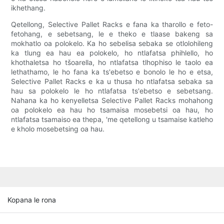
ikhethang.
Qetellong, Selective Pallet Racks e fana ka tharollo e feto-
fetohang, e sebetsang, le e theko e tlaase bakeng sa
mokhatlo oa polokelo. Ka ho sebelisa sebaka se otlolohileng
ka tlung ea hau ea polokelo, ho ntlafatsa phihlello, ho
khothaletsa ho tšoarella, ho ntlafatsa tlhophiso le taolo ea
lethathamo, le ho fana ka ts'ebetso e bonolo le ho e etsa,
Selective Pallet Racks e ka u thusa ho ntlafatsa sebaka sa
hau sa polokelo le ho ntlafatsa ts'ebetso e sebetsang.
Nahana ka ho kenyelletsa Selective Pallet Racks mohahong
oa polokelo ea hau ho tsamaisa mosebetsi oa hau, ho
ntlafatsa tsamaiso ea thepa, 'me qetellong u tsamaise katleho
e kholo mosebetsing oa hau.
Kopana le rona