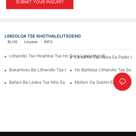
SUBMIT YOUR INQUIRY
LINGOLOA TSE KHOTHALELITSOENG
BLOG
Linyeoe
INFO
Litharollo Tse Hloahloa Tsa Ho Raka Liindasteri Bakeng Sa Tsam
Likhetho Tsa Rake Ea Pallet E 
Bokamoso Ba Litharollo Tsa Pallet Rack: Mekhoa Le Lintho Tse
Ho Batlisisa Litharollo Tse Se
Bafani Ba Liraka Tsa Ntlo Ea Bolulo: Seo U Lokelang Ho Se Batla
Mofani Oa Sistimi Ea Racking