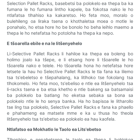
Selection Pallet Racks, basebetsi ba polokelo ea thepa ba ka
fumana le ho fumana lintho kapele, ba fokotsa nako le ho
ntlafatsa tlhahiso ka kakaretso. Ho feta moo, moralo o
bulehileng oa liraka tsena o khothaletsa moea o motle le
ponahalo, ho etsa hore ho be bonolo ho beha leihlo maemo a
thepa le ho netefatsa ho potoloha ha thepa ka nepo.
E tšoarella ebile e na le litšenyehelo
Li-Selective Pallet Racks li hahiloe ka thepa ea boleng bo
holimo joalo ka tšepe, e li etsang hore li tšoarelle le ho
tšoarella nako e telele. Ho tšoarella hona ho netefatsa hore
letsete la hau ho Selective Pallet Racks le tla fana ka lilemo
tsa ts'ebeletso e tšepahalang, ka litlhoko tse fokolang tsa
tlhokomelo. Ho feta moo, ts'ebeliso e ntle ea litšenyehelo tsa
li-racks tsena e ba etsa khetho e ntle bakeng sa batsamaisi
ba polokelo ba batlang ho eketsa sebaka sa bona sa
polokelo ntle le ho senya banka. Ha ho bapisoa le litharollo
tse ling tsa polokelo, Selective Pallet Racks e fana ka phaello
e phahameng ea matsete mme e ka u thusa ho theola
litšenyehelo tsa ts'ebetso ea polokelo ea hau kaofela.
Ntlafatso ea Mokhatlo le Taolo ea Lits'ebetso
Tlhophiso e nepahetseng le taolo ea thepa li bohlokoa