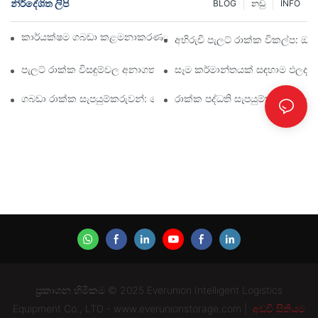
නිර්දේශිත ලිපි
BLOG
නඩු
INFO
කාර්යක්ෂම ගබඩා කළමනාකරණය සඳහා ඉහළම කාර්මික රාක්ක විසඳු
අභිරුචි පැලට් රාක්ක විකල්ප: ඔබ
පැලට් රාක්ක විසඳුම්වල අනාගතය: ප්‍රවණතා සහ නවෝත්පාදන
සෑම කර්මාන්තයක් සඳහාම ඵලදායී
ගබඩා රාක්ක සැපයුම්කරුවන්: සොයා බැලිය යුතු දේ
රාක්ක පද්ධති සැපයුම්කරු: නිවැ
ප්‍රකාශන හිමිකම © 2025 Everunion Intelligent Logistics
Equipment Co., LTD - www.everunionstorage.com |
අඩවි සිතියම