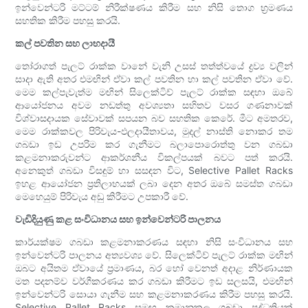
ඉන්වෙන්ටරි මට්ටම් නිරීක්ෂණය කිරීම සහ නිසි තොග භ්‍රමණය
සහතික කිරීම පහසු කරයි.
කල් පවතින සහ ලාභදායී
තෝරාගත් පැලට් රාක්ක වානේ වැනි උසස් තත්ත්වයේ ද්‍රව්‍ය වලින්
සාදා ඇති අතර එමඟින් ඒවා කල් පවතින හා කල් පවතින ඒවා වේ.
මෙම කල්පැවැත්ම මඟින් සිලෙක්ටිව් පැලට් රාක්ක සඳහා ඔබේ
ආයෝජනය අවම නඩත්තු අවශ්‍යතා සහිතව වසර ගණනාවක්
විශ්වාසදායක සේවාවක් සපයන බව සහතික කෙරේ. මීට අමතරව,
මෙම රාක්කවල පිරිවැය-ඵලදායීතාවය, මුදල් නාස්ති නොකර තම
ගබඩා ඉඩ උපරිම කර ගැනීමට බලාපොරොත්තු වන ගබඩා
කළමනාකරුවන්ට ආකර්ශනීය විකල්පයක් බවට පත් කරයි.
අනෙකුත් ගබඩා විසඳුම් හා සසඳන විට, Selective Pallet Racks
ඉහළ ආයෝජන ප්‍රතිලාභයක් ලබා දෙන අතර ඔබේ සමස්ත ගබඩා
මෙහෙයුම් පිරිවැය අඩු කිරීමට උපකාරී වේ.
වැඩිදියුණු කළ සංවිධානය සහ ඉන්වෙන්ටරි පාලනය
කාර්යක්ෂම ගබඩා කළමනාකරණය සඳහා නිසි සංවිධානය සහ
ඉන්වෙන්ටරි පාලනය අත්‍යවශ්‍ය වේ. සිලෙක්ටිව් පැලට් රාක්ක මඟින්
ඔබට අයිතම ඒවායේ ප්‍රමාණය, බර හෝ වෙනත් අදාළ නිර්ණායක
මත පදනම්ව වර්ගීකරණය කර ගබඩා කිරීමට ඉඩ සලසයි, එමඟින්
ඉන්වෙන්ටරි සොයා ගැනීම සහ කළමනාකරණය කිරීම පහසු කරයි.
Selective Pallet Racks සමඟ ක්‍රමානුකූල ගබඩා පද්ධතියක්