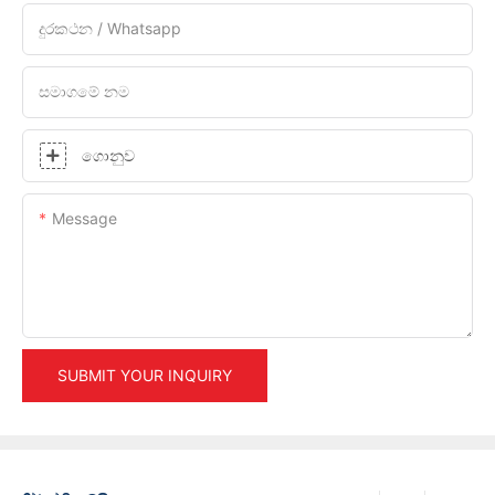
දුරකථන / Whatsapp
සමාගමේ නම
ගොනුව
Message
SUBMIT YOUR INQUIRY