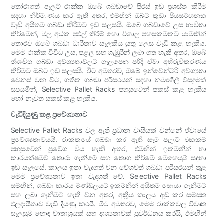
තෝරාගත් පැලට් රාක්ක ඔබේ ගබඩාවේ සිරස් ඉඩ ප්‍රශස්ත කිරීම
සඳහා නිර්මාණය කර ඇති අතර, එමඟින් ඔබට කුඩා පියසටහනක
වැඩි අයිතම ගබඩා කිරීමට ඉඩ සලසයි. ඔබේ ගබඩාවේ උස භාවිතා
කිරීමෙන්, මිල අධික පුළුල් කිරීම් හෝ විශාල පහසුකමකට යාමකින්
තොරව ඔබේ ගබඩා ධාරිතාව සැලකිය යුතු ලෙස වැඩි කළ හැකිය.
මෙම රාක්ක විවිධ උස, පළල සහ ගැඹුරින් ලබා ගත හැකි අතර, ඔබේ
නිශ්චිත ගබඩා අවශ්‍යතාවලට ගැලපෙන පරිදි ඒවා අභිරුචිකරණය
කිරීමට ඔබට ඉඩ සලසයි. ඊට අමතරව, ඔබේ ඉන්වෙන්ටරි අවශ්‍යතා
වෙනස් වන විට, ගතික ගබඩා පරිසරයන් සඳහා නම්‍යශීලී විසඳුමක්
සපයමින්, Selective Pallet Racks පහසුවෙන් සකස් කළ හැකිය
හෝ නැවත සකස් කළ හැකිය.
වැඩිදියුණු කළ ප්‍රවේශ්‍යතාව
Selective Pallet Racks වල ඇති ප්‍රධාන වාසියක් වන්නේ ඒවායේ
ප්‍රවේශ්‍යතාවයයි. රාක්කයේ ගබඩා කර ඇති සෑම පැලට් එකක්ම
පහසුවෙන් ප්‍රවේශ විය හැකි අතර, එමඟින් ඉක්මනින් හා
කාර්යක්ෂමව තෝරා ගැනීමේ සහ තොග කිරීමේ මෙහෙයුම් සඳහා
ඉඩ සැලසේ. කාලය ඉතා වැදගත් වන වේගවත් ගබඩා පරිසරයන් තුළ
මෙම ප්‍රවේශ්‍යතාව ඉතා වැදගත් වේ. Selective Pallet Racks
සමඟින්, ගබඩා කාර්ය මණ්ඩලයට ඉක්මනින් අයිතම සොයා ගැනීමට
සහ ලබා ගැනීමට හැකි වන අතර, අක්‍රිය කාලය අඩු කර සමස්ත
ඵලදායිතාව වැඩි දියුණු කරයි. මීට අමතරව, මෙම රාක්කවල විවෘත
සැලසුම හොඳ වාතාශ්‍රයක් සහ දෘශ්‍යතාවක් ප්‍රවර්ධනය කරයි, එමඟින්