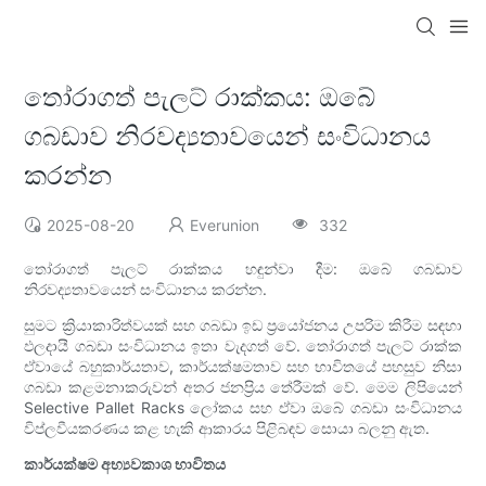
තෝරාගත් පැලට් රාක්කය: ඔබේ
ගබඩාව නිරවද්‍යතාවයෙන් සංවිධානය
කරන්න
2025-08-20
Everunion
332
තෝරාගත් පැලට් රාක්කය හඳුන්වා දීම: ඔබේ ගබඩාව
නිරවද්‍යතාවයෙන් සංවිධානය කරන්න.
සුමට ක්‍රියාකාරිත්වයක් සහ ගබඩා ඉඩ ප්‍රයෝජනය උපරිම කිරීම සඳහා
ඵලදායී ගබඩා සංවිධානය ඉතා වැදගත් වේ. තෝරාගත් පැලට් රාක්ක
ඒවායේ බහුකාර්යතාව, කාර්යක්ෂමතාව සහ භාවිතයේ පහසුව නිසා
ගබඩා කළමනාකරුවන් අතර ජනප්‍රිය තේරීමක් වේ. මෙම ලිපියෙන්
Selective Pallet Racks ලෝකය සහ ඒවා ඔබේ ගබඩා සංවිධානය
විප්ලවීයකරණය කළ හැකි ආකාරය පිළිබඳව සොයා බලනු ඇත.
කාර්යක්ෂම අභ්‍යවකාශ භාවිතය