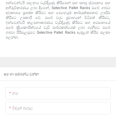
ඉන්වෙන්ටරි පාලනය වැඩිදියුණු කිරීමෙන් සහ පහසු ස්ථාපනය සහ
අභිරුචිකරණය ලබා දීමෙන්, Selective Pallet Racks ඔබේ ගබඩා
අවකාශය ප්‍රශස්ත කිරීමට සහ මෙහෙයුම් කාර්යක්ෂමතාව උපරිම
කිරීමට උපකාරී වේ. ඔබේ වැඩ ප්‍රවාහයන් විධිමත් කිරීමට,
ඉන්වෙන්ටරි කළමනාකරණය වැඩිදියුණු කිරීමට සහ අවසානයේ
ඔබේ ක්‍රියාකාරිත්වයේ වැඩි සාර්ථකත්වයක් ලබා ගැනීමට ඔබේ
ගබඩා පිරිසැලසුමට Selective Pallet Racks ඇතුළත් කිරීම සලකා
බලන්න.
අප හා සම්බන්ධ වන්න
නම
විද්යුත් තැපෑල