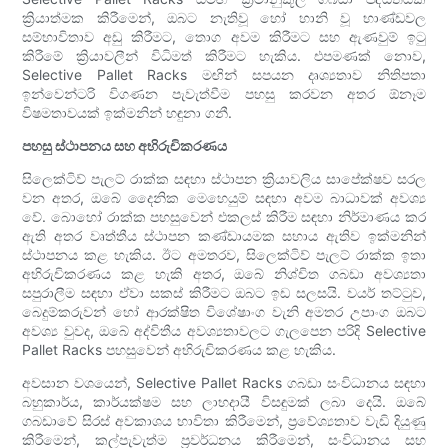
ක්‍රියාත්මක කිරීමෙන්, ඔබට නැතිවූ හෝ හානි වූ භාණ්ඩවල
සම්භාවිතාව අඩු කිරීමට, තොග අවම කිරීමට සහ ඇණවුම් ඉටු
කිරීමේ ක්‍රියාවලීන් විධිමත් කිරීමට හැකිය. එපමණක් නොව,
Selective Pallet Racks මඟින් සපයන දෘශ්‍යතාව නිතිපතා
ඉන්වෙන්ටරි විගණන පැවැත්වීම පහසු කරවන අතර ඕනෑම
විෂමතාවයක් ඉක්මනින් හඳුනා ගනී.
පහසු ස්ථාපනය සහ අභිරුචිකරණය
සිලෙක්ටිව් පැලට් රාක්ක සඳහා ස්ථාපන ක්‍රියාවලිය සාපේක්ෂව සරල
වන අතර, ඔබේ දෛනික මෙහෙයුම් සඳහා අවම බාධාවක් අවශ්‍ය
වේ. බොහෝ රාක්ක පහසුවෙන් එකලස් කිරීම සඳහා නිර්මාණය කර
ඇති අතර වෘත්තීය ස්ථාපන කණ්ඩායමක සහාය ඇතිව ඉක්මනින්
ස්ථාපනය කළ හැකිය. ඊට අමතරව, සිලෙක්ටිව් පැලට් රාක්ක ඉතා
අභිරුචිකරණය කළ හැකි අතර, ඔබේ නිශ්චිත ගබඩා අවශ්‍යතා
සපුරාලීම සඳහා ඒවා සකස් කිරීමට ඔබට ඉඩ සලසයි. වයර් තට්ටුව,
බෙදුම්කරුවන් හෝ ආරක්ෂිත විශේෂාංග වැනි අමතර උපාංග ඔබට
අවශ්‍ය වුවද, ඔබේ අද්විතීය අවශ්‍යතාවලට ගැලපෙන පරිදි Selective
Pallet Racks පහසුවෙන් අභිරුචිකරණය කළ හැකිය.
අවසාන වශයෙන්, Selective Pallet Racks ගබඩා සංවිධානය සඳහා
බහුකාර්ය, කාර්යක්ෂම සහ ලාභදායී විසඳුමක් ලබා දෙයි. ඔබේ
ගබඩාවේ සිරස් අවකාශය භාවිතා කිරීමෙන්, ප්‍රවේශ්‍යතාව වැඩි දියුණු
කිරීමෙන්, කල්පැවැත්ම ප්‍රවර්ධනය කිරීමෙන්, සංවිධානය සහ