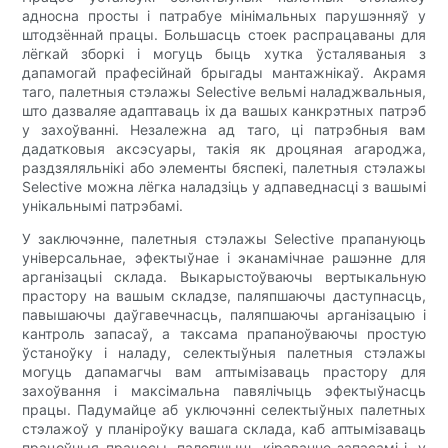
адносна просты і патрабуе мінімальных парушэнняў у
штодзённай працы. Большасць стоек распрацаваны для
лёгкай зборкі і могуць быць хутка ўсталяваныя з
дапамогай прафесійнай брыгады мантажнікаў. Акрамя
таго, палетныя стэлажы Selective вельмі наладжвальныя,
што дазваляе адаптаваць іх да вашых канкрэтных патрэб
у захоўванні. Незалежна ад таго, ці патрэбныя вам
дадатковыя аксэсуары, такія як дроцяная агароджа,
раздзяляльнікі або элементы бяспекі, палетныя стэлажы
Selective можна лёгка наладзіць у адпаведнасці з вашымі
унікальнымі патрэбамі.
У заключэнне, палетныя стэлажы Selective прапануюць
універсальнае, эфектыўнае і эканамічнае рашэнне для
арганізацыі склада. Выкарыстоўваючы вертыкальную
прастору на вашым складзе, паляпшаючы даступнасць,
павышаючы даўгавечнасць, паляпшаючы арганізацыю і
кантроль запасаў, а таксама прапаноўваючы простую
ўстаноўку і наладу, селектыўныя палетныя стэлажы
могуць дапамагчы вам аптымізаваць прастору для
захоўвання і максімальна павялічыць эфектыўнасць
працы. Падумайце аб уключэнні селектыўных палетных
стэлажоў у планіроўку вашага склада, каб аптымізаваць
працоўныя працэсы, палепшыць кіраванне запасамі і, у