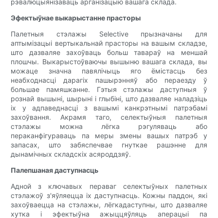
рэвалюцыянізаваць арганізацыю вашага склада.
Эфектыўнае выкарыстанне прасторы
Палетныя стэлажы Selective прызначаны для
аптымізацыі вертыкальнай прасторы на вашым складзе,
што дазваляе захоўваць больш тавараў на меншай
плошчы. Выкарыстоўваючы вышыню вашага склада, вы
можаце значна павялічыць яго ёмістасць без
неабходнасці дарагіх пашырэнняў або пераезду ў
большае памяшканне. Гэтыя стэлажы даступныя ў
рознай вышыні, шырыні і глыбіні, што дазваляе наладзіць
іх у адпаведнасці з вашымі канкрэтнымі патрэбамі
захоўвання. Акрамя таго, селектыўныя палетныя
стэлажы можна лёгка рэгуляваць або
пераканфігураваць па меры змены вашых патрэб у
запасах, што забяспечвае гнуткае рашэнне для
дынамічных складскіх асяроддзяў.
Палепшаная даступнасць
Адной з ключавых пераваг селектыўных палетных
стэлажоў з'яўляецца іх даступнасць. Кожны паддон, які
захоўваецца на стэлажы, лёгкадаступны, што дазваляе
хутка і эфектыўна ажыццяўляць аперацыі па