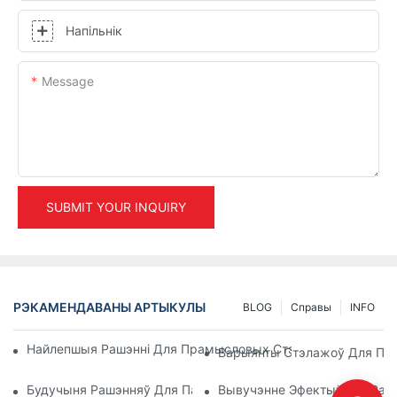
Напільнік
Message
SUBMIT YOUR INQUIRY
РЭКАМЕНДАВАНЫ АРТЫКУЛЫ
BLOG
Справы
INFO
Найлепшыя Рашэнні Для Прамысловых Стэлажоў Для Эфек
Варыянты Стэлажоў Для Пале
Будучыня Рашэнняў Для Палетных Стэлажоў: Тэндэнцыі І І
Вывучэнне Эфектыўных Рашэ