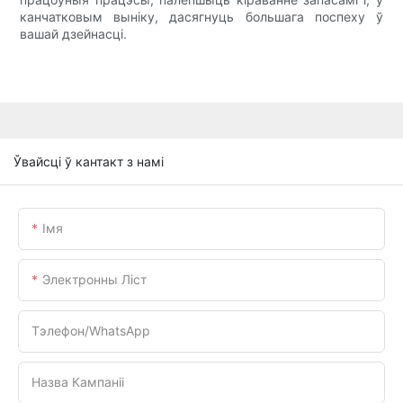
канчатковым выніку, дасягнуць большага поспеху ў
вашай дзейнасці.
Ўвайсці ў кантакт з намі
Імя
Электронны Ліст
Тэлефон/WhatsApp
Назва Кампаніі