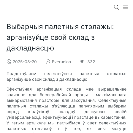
Выбарчыя палетныя стэлажы:
арганізуйце свой склад з
дакладнасцю
2025-08-20
Everunion
332
Прадстаўляем селектыўныя палетныя стэлажы:
арганізуйце свой склад з дакладнасцю
Эфектыўная арганізацыя склада мае вырашальнае
значэнне для бесперабойнай працы і максімальнага
выкарыстання прасторы для захоўвання. Селектыўныя
палетныя стэлажы з'яўляюцца папулярным выбарам
сярод кіраўнікоў складоў дзякуючы сваёй
універсальнасці, эфектыўнасці і прастаце выкарыстання.
У гэтым артыкуле мы паглыбімся ў свет селектыўных
палетных стэлажоў і ў тое, як яны могуць