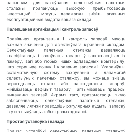
рашэннямі для захоўвання, селектыўныя палетныя
стэлажы прапануюць высокую прыбытковасць
інвестыцый і могуць дапамагчы знізіць агульныя
эксплуатацыйныя выдаткі вашага склада.
Палепшаная арганізацыя і кантроль запасаў
Правільная арганізацыя і кантроль запасаў маюць
важнае значэнне для эфектыўнага кіравання складам.
Селектыўныя палетныя стэлажы дазваляюць
класіфікаваць і захоўваць тавары ў залежнасці ад іх
памеру, вагі або любых іншых адпаведных крытэрыяў,
што спрашчае пошук і кіраванне запасамі. Укараніўшы
сістэматычную сістэму захоўвання з дапамогай
селектыўных палетных стэлажоў, вы можаце знізіць
верагоднасць страты або пашкоджання тавараў,
мінімізаваць дэфіцыт тавараў і аптымізаваць працэсы
выканання заказаў. Акрамя таго, празрыстасць, якую
забяспечваюць селектыўныя палетныя стэлажы,
дазваляе лягчэй праводзіць рэгулярныя аўдыты запасаў
і хутка выяўляць любыя разыходжанні.
Простая ўстаноўка і налада
Працэс усталёўкі селектыўных палетных стэлажоў