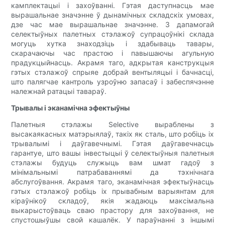
камплектацыі і захоўванні. Гэтая даступнасць мае
вырашальнае значэнне ў дынамічных складскіх умовах,
дзе час мае вырашальнае значэнне. З дапамогай
селектыўных палетных стэлажоў супрацоўнікі склада
могуць хутка знаходзіць і здабываць тавары,
скарачаючы час прастою і павышаючы агульную
прадукцыйнасць. Акрамя таго, адкрытая канструкцыя
гэтых стэлажоў спрыяе добрай вентыляцыі і бачнасці,
што палягчае кантроль узроўню запасаў і забеспячэнне
належнай ратацыі тавараў.
Трывалы і эканамічна эфектыўны
Палетныя стэлажы Selective выраблены з
высакаякасных матэрыялаў, такіх як сталь, што робіць іх
трывалымі і даўгавечнымі. Гэтая даўгавечнасць
гарантуе, што вашы інвестыцыі ў селектыўныя палетныя
стэлажы будуць служыць вам шмат гадоў з
мінімальнымі патрабаваннямі да тэхнічнага
абслугоўвання. Акрамя таго, эканамічная эфектыўнасць
гэтых стэлажоў робіць іх прывабным варыянтам для
кіраўнікоў складоў, якія жадаюць максімальна
выкарыстоўваць сваю прастору для захоўвання, не
спустошыўшы свой кашалёк. У параўнанні з іншымі