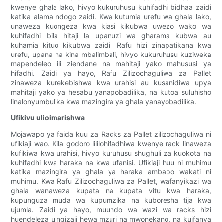
kwenye ghala lako, hivyo kukuruhusu kuhifadhi bidhaa zaidi
katika alama ndogo zaidi. Kwa kutumia urefu wa ghala lako,
unaweza kuongeza kwa kiasi kikubwa uwezo wako wa
kuhifadhi bila hitaji la upanuzi wa gharama kubwa au
kuhamia kituo kikubwa zaidi. Rafu hizi zinapatikana kwa
urefu, upana na kina mbalimbali, hivyo kukuruhusu kuziweka
mapendeleo ili ziendane na mahitaji yako mahususi ya
hifadhi. Zaidi ya hayo, Rafu Zilizochaguliwa za Pallet
zinaweza kurekebishwa kwa urahisi au kusanidiwa upya
mahitaji yako ya hesabu yanapobadilika, na kutoa suluhisho
linalonyumbulika kwa mazingira ya ghala yanayobadilika.
Ufikivu ulioimarishwa
Mojawapo ya faida kuu za Racks za Pallet zilizochaguliwa ni
ufikiaji wao. Kila godoro lililohifadhiwa kwenye rack linaweza
kufikiwa kwa urahisi, hivyo kuruhusu shughuli za kuokota na
kuhifadhi kwa haraka na kwa ufanisi. Ufikiaji huu ni muhimu
katika mazingira ya ghala ya haraka ambapo wakati ni
muhimu. Kwa Rafu Zilizochaguliwa za Pallet, wafanyikazi wa
ghala wanaweza kupata na kupata vitu kwa haraka,
kupunguza muda wa kupumzika na kuboresha tija kwa
ujumla. Zaidi ya hayo, muundo wa wazi wa racks hizi
huendeleza uingizaji hewa mzuri na mwonekano, na kuifanya