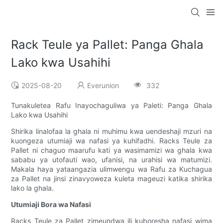
Rack Teule ya Pallet: Panga Ghala
Lako kwa Usahihi
2025-08-20
Everunion
332
Tunakuletea Rafu Inayochaguliwa ya Paleti: Panga Ghala
Lako kwa Usahihi
Shirika linalofaa la ghala ni muhimu kwa uendeshaji mzuri na
kuongeza utumiaji wa nafasi ya kuhifadhi. Racks Teule za
Pallet ni chaguo maarufu kati ya wasimamizi wa ghala kwa
sababu ya utofauti wao, ufanisi, na urahisi wa matumizi.
Makala haya yataangazia ulimwengu wa Rafu za Kuchagua
za Pallet na jinsi zinavyoweza kuleta mageuzi katika shirika
lako la ghala.
Utumiaji Bora wa Nafasi
Racks Teule za Pallet zimeundwa ili kuboresha nafasi wima