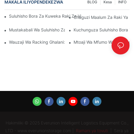
MAKALA ILIYOPENDEKEZWA
BLOG
Kesa
INFO
Suluhisho Bora Za Kuweka Raki Za Viwandani Kwa Usimamizi B
Chaguzi Maalum Za Raki Ya Pall
Mustakabali Wa Suluhisho Za Raki Za Pallet: Mitindo Na Ubunifu
Kuchunguza Suluhisho Bora Za 
Wauzaji Wa Racking Ghalani: Mambo Ya Kutafuta
Mtoaji Wa Mfumo Wa Racking:
Hakimiliki © 2025 Everunion Intelligent Logistics Equipment Co.,
LTD - www.everunionstorage.com |
Ramani ya tovuti
|
Sera ya