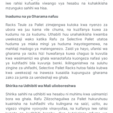
iwe rahisi kufuatilia viwango vya hesabu na kuhakikisha
mzunguko sahihi wa hisa.
Inadumu na ya Gharama nafuu
Racks Teule za Pallet zimejengwa kutoka kwa nyenzo za
ubora wa juu kama vile chuma, na kuzifanya kuwa za
kudumu na za kudumu. Uthabiti huu unahakikisha kwamba
uwekezaji wako katika Rafu za Selective Pallet utatoa
huduma ya miaka mingi ya huduma inayotegemewa, na
mahitaji madogo ya matengenezo. Zaidi ya hayo, ufanisi wa
gharama ya racks hizi huwafanya kuwa chaguo la kuvutia
kwa wasimamizi wa ghala wanaotafuta kuongeza nafasi yao
ya kuhifadhi bila kuvunja benki. Ikilinganishwa na suluhu
zingine za uhifadhi, Selective Pallet Racks hutoa faida kubwa
kwa uwekezaji na inaweza kusaidia kupunguza gharama
zako za jumla za uendeshaji wa ghala.
Shirika na Udhibiti wa Mali ulioboreshwa
Shirika sahihi na udhibiti wa hesabu ni muhimu kwa usimamizi
bora wa ghala. Rafu Zilizochaguliwa za Pallet hukuruhusu
kuainisha na kuhifadhi vitu kulingana na saizi, uzito, au
vigezo vingine vyovyote vinavyofaa, na kuifanya iwe rahisi