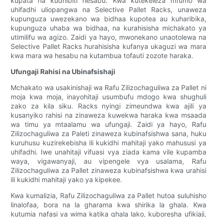
kupata na kudhibiti hesabu. Kwa kutekeleza mfumo wa
uhifadhi uliopangwa na Selective Pallet Racks, unaweza
kupunguza uwezekano wa bidhaa kupotea au kuharibika,
kupunguza uhaba wa bidhaa, na kurahisisha michakato ya
utimilifu wa agizo. Zaidi ya hayo, mwonekano unaotolewa na
Selective Pallet Racks hurahisisha kufanya ukaguzi wa mara
kwa mara wa hesabu na kutambua tofauti zozote haraka.
Ufungaji Rahisi na Ubinafsishaji
Mchakato wa usakinishaji wa Rafu Zilizochaguliwa za Pallet ni
moja kwa moja, inayohitaji usumbufu mdogo kwa shughuli
zako za kila siku. Racks nyingi zimeundwa kwa ajili ya
kusanyiko rahisi na zinaweza kuwekwa haraka kwa msaada
wa timu ya mtaalamu wa ufungaji. Zaidi ya hayo, Rafu
Zilizochaguliwa za Paleti zinaweza kubinafsishwa sana, huku
kuruhusu kuzirekebisha ili kukidhi mahitaji yako mahususi ya
uhifadhi. Iwe unahitaji vifuasi vya ziada kama vile kupamba
waya, vigawanyaji, au vipengele vya usalama, Rafu
Zilizochaguliwa za Pallet zinaweza kubinafsishwa kwa urahisi
ili kukidhi mahitaji yako ya kipekee.
Kwa kumalizia, Rafu Zilizochaguliwa za Pallet hutoa suluhisho
linalofaa, bora na la gharama kwa shirika la ghala. Kwa
kutumia nafasi ya wima katika ghala lako, kuboresha ufikiaji,