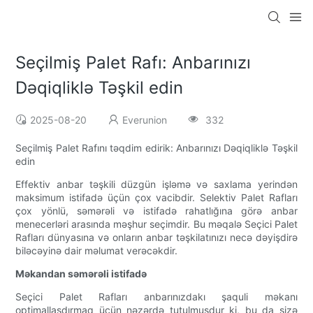
Seçilmiş Palet Rafı: Anbarınızı
Dəqiqliklə Təşkil edin
2025-08-20
Everunion
332
Seçilmiş Palet Rafını təqdim edirik: Anbarınızı Dəqiqliklə Təşkil
edin
Effektiv anbar təşkili düzgün işləmə və saxlama yerindən
maksimum istifadə üçün çox vacibdir. Selektiv Palet Rafları
çox yönlü, səmərəli və istifadə rahatlığına görə anbar
menecerləri arasında məşhur seçimdir. Bu məqalə Seçici Palet
Rafları dünyasına və onların anbar təşkilatınızı necə dəyişdirə
biləcəyinə dair məlumat verəcəkdir.
Məkandan səmərəli istifadə
Seçici Palet Rafları anbarınızdakı şaquli məkanı
optimallaşdırmaq üçün nəzərdə tutulmuşdur ki, bu da sizə