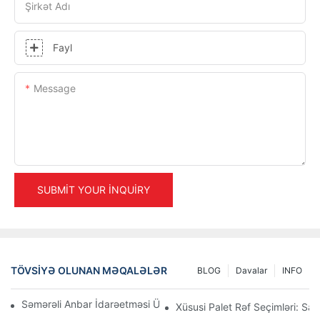
Şirkət Adı
Fayl
Message
SUBMIT YOUR INQUIRY
TÖVSIYƏ OLUNAN MƏQALƏLƏR
BLOG
Davalar
INFO
Səmərəli Anbar İdarəetməsi Üçün Ən Yaxşı Sənaye Raf Həlləri
Xüsusi Palet Rəf Seçimləri: Sax