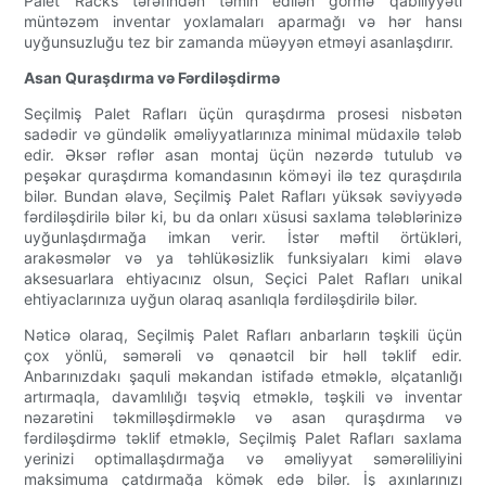
Palet Racks tərəfindən təmin edilən görmə qabiliyyəti
müntəzəm inventar yoxlamaları aparmağı və hər hansı
uyğunsuzluğu tez bir zamanda müəyyən etməyi asanlaşdırır.
Asan Quraşdırma və Fərdiləşdirmə
Seçilmiş Palet Rafları üçün quraşdırma prosesi nisbətən
sadədir və gündəlik əməliyyatlarınıza minimal müdaxilə tələb
edir. Əksər rəflər asan montaj üçün nəzərdə tutulub və
peşəkar quraşdırma komandasının köməyi ilə tez quraşdırıla
bilər. Bundan əlavə, Seçilmiş Palet Rafları yüksək səviyyədə
fərdiləşdirilə bilər ki, bu da onları xüsusi saxlama tələblərinizə
uyğunlaşdırmağa imkan verir. İstər məftil örtükləri,
arakəsmələr və ya təhlükəsizlik funksiyaları kimi əlavə
aksesuarlara ehtiyacınız olsun, Seçici Palet Rafları unikal
ehtiyaclarınıza uyğun olaraq asanlıqla fərdiləşdirilə bilər.
Nəticə olaraq, Seçilmiş Palet Rafları anbarların təşkili üçün
çox yönlü, səmərəli və qənaətcil bir həll təklif edir.
Anbarınızdakı şaquli məkandan istifadə etməklə, əlçatanlığı
artırmaqla, davamlılığı təşviq etməklə, təşkili və inventar
nəzarətini təkmilləşdirməklə və asan quraşdırma və
fərdiləşdirmə təklif etməklə, Seçilmiş Palet Rafları saxlama
yerinizi optimallaşdırmağa və əməliyyat səmərəliliyini
maksimuma çatdırmağa kömək edə bilər. İş axınlarınızı