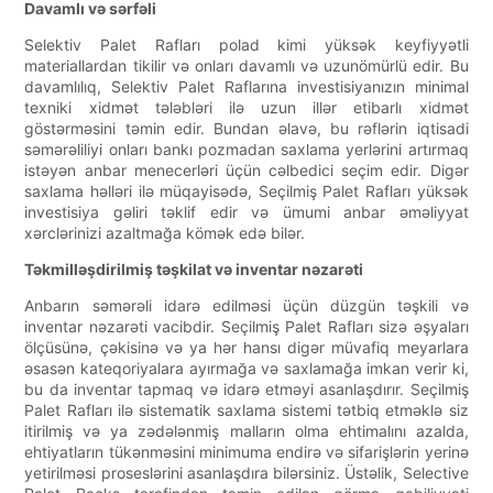
Davamlı və sərfəli
Selektiv Palet Rafları polad kimi yüksək keyfiyyətli
materiallardan tikilir və onları davamlı və uzunömürlü edir. Bu
davamlılıq, Selektiv Palet Raflarına investisiyanızın minimal
texniki xidmət tələbləri ilə uzun illər etibarlı xidmət
göstərməsini təmin edir. Bundan əlavə, bu rəflərin iqtisadi
səmərəliliyi onları bankı pozmadan saxlama yerlərini artırmaq
istəyən anbar menecerləri üçün cəlbedici seçim edir. Digər
saxlama həlləri ilə müqayisədə, Seçilmiş Palet Rafları yüksək
investisiya gəliri təklif edir və ümumi anbar əməliyyat
xərclərinizi azaltmağa kömək edə bilər.
Təkmilləşdirilmiş təşkilat və inventar nəzarəti
Anbarın səmərəli idarə edilməsi üçün düzgün təşkili və
inventar nəzarəti vacibdir. Seçilmiş Palet Rafları sizə əşyaları
ölçüsünə, çəkisinə və ya hər hansı digər müvafiq meyarlara
əsasən kateqoriyalara ayırmağa və saxlamağa imkan verir ki,
bu da inventar tapmaq və idarə etməyi asanlaşdırır. Seçilmiş
Palet Rafları ilə sistematik saxlama sistemi tətbiq etməklə siz
itirilmiş və ya zədələnmiş malların olma ehtimalını azalda,
ehtiyatların tükənməsini minimuma endirə və sifarişlərin yerinə
yetirilməsi proseslərini asanlaşdıra bilərsiniz. Üstəlik, Selective