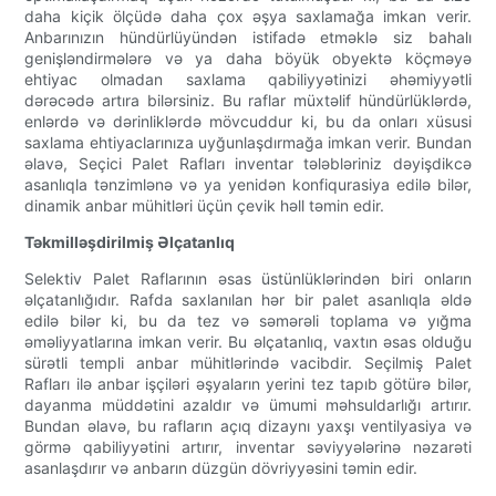
daha kiçik ölçüdə daha çox əşya saxlamağa imkan verir.
Anbarınızın hündürlüyündən istifadə etməklə siz bahalı
genişləndirmələrə və ya daha böyük obyektə köçməyə
ehtiyac olmadan saxlama qabiliyyətinizi əhəmiyyətli
dərəcədə artıra bilərsiniz. Bu raflar müxtəlif hündürlüklərdə,
enlərdə və dərinliklərdə mövcuddur ki, bu da onları xüsusi
saxlama ehtiyaclarınıza uyğunlaşdırmağa imkan verir. Bundan
əlavə, Seçici Palet Rafları inventar tələbləriniz dəyişdikcə
asanlıqla tənzimlənə və ya yenidən konfiqurasiya edilə bilər,
dinamik anbar mühitləri üçün çevik həll təmin edir.
Təkmilləşdirilmiş Əlçatanlıq
Selektiv Palet Raflarının əsas üstünlüklərindən biri onların
əlçatanlığıdır. Rafda saxlanılan hər bir palet asanlıqla əldə
edilə bilər ki, bu da tez və səmərəli toplama və yığma
əməliyyatlarına imkan verir. Bu əlçatanlıq, vaxtın əsas olduğu
sürətli templi anbar mühitlərində vacibdir. Seçilmiş Palet
Rafları ilə anbar işçiləri əşyaların yerini tez tapıb götürə bilər,
dayanma müddətini azaldır və ümumi məhsuldarlığı artırır.
Bundan əlavə, bu rafların açıq dizaynı yaxşı ventilyasiya və
görmə qabiliyyətini artırır, inventar səviyyələrinə nəzarəti
asanlaşdırır və anbarın düzgün dövriyyəsini təmin edir.