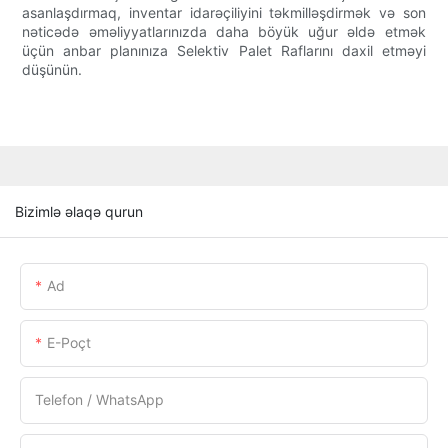
asanlaşdırmaq, inventar idarəçiliyini təkmilləşdirmək və son
nəticədə əməliyyatlarınızda daha böyük uğur əldə etmək
üçün anbar planınıza Selektiv Palet Raflarını daxil etməyi
düşünün.
Bizimlə əlaqə qurun
Ad
E-Poçt
Telefon / WhatsApp