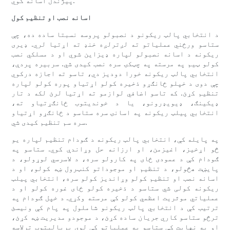
پیژندل اسانه کوي.
اسانه نصب او تنظیم کول
د انتخابي پالټ ریکونو د نصبولو پروسه نسبتا ساده ده، چې
ستاسو ورځني عملیاتو ته لږترلږه خنډ ته اړتیا لري. ډیری
ریکونه د اسانه نصبولو لپاره ډیزاین شوي او د مسلکي نصب
کولو ټیم په مرسته په چټکۍ سره نصب کیدی شي. سربیره پردې،
انتخابي پالټ ریکونه خورا دودیز دي، تاسو ته اجازه درکوي
چې دوی د خپلو ځانګړو ذخیره کولو اړتیاو پوره کولو لپاره
تنظیم کړئ. که تاسو اضافي لوازمو ته اړتیا لرئ لکه د تار
ډیکینګ، ډیویډرونو، یا د خوندیتوب ځانګړتیاو ته،
انتخابي پیلټ ریکونه په اسانۍ سره ستاسو د ځانګړو اړتیاو
سره سم تنظیم کیدی شي.
په پایله کې، انتخابي پالټ ریکونه د ګودام تنظیم لپاره یو
څو اړخیز، اغیزمن، او ارزانه حل وړاندې کوي. ستاسو په
ګودام کې د عمودی ځای په کارولو سره، د لاسرسي لوړولو، د
پایښت هڅولو، د تنظیم او موجوداتو کنټرول ښه کولو، او د
اسانه نصب او تنظیم کولو وړاندیز کولو سره، انتخابي پیلټ
ریکونه کولی شي ستاسو د ذخیره کولو ځای غوره کولو او د
عملیاتي موثریت اعظمي کولو کې مرسته وکړي. د خپل ګودام په
ترتیب کې د انتخابي پالټ ریکونو شاملول په پام کې ونیسئ
ترڅو ستاسو کاري جریان ساده کړئ، د موجودو مدیریت ښه کړئ،
او په نهایت کې ستاسو په عملیاتو کې لوی بریالیتوب ترلاسه