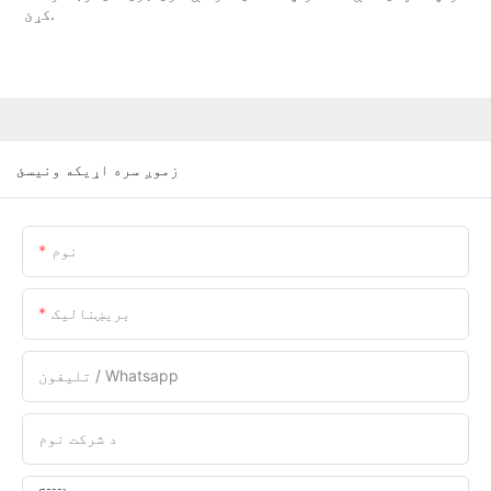
کړئ.
زموږ سره اړیکه ونیسئ
نوم
بریښنالیک
تلیفون / Whatsapp
د شرکت نوم