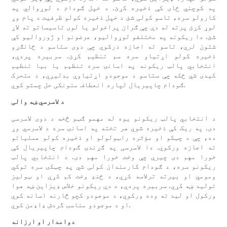
په کوچني ځای کې ذخیره کړئ. د خپل ګودام د لوړوالي په
کارولو سره، تاسو کولی شئ د خپل ذخیره کولو ظرفیت د پام وړ
لوړ کړئ پرته له دې چې ګران پراخولو یا لوی تاسیساتو ته لاړ
شئ. دا ریکونه په مختلفو لوړوالیو، عرضونو او ژوروالیو کې
شتون لري، تاسو ته اجازه درکوي چې دوی ستاسو د ځانګړو
ذخیره کولو اړتیاو سره سم تنظیم کړئ. سربیره پردې،
انتخابي پالټ ریکونه په اسانۍ سره تنظیم یا بیا تنظیم
کیدی شي ځکه چې ستاسو د موجودو اړتیاوې بدلیږي، د متحرک
ګودام چاپیریال لپاره انعطاف منونکی حل چمتو کوي.
د لاسرسي ښه والی
د انتخابي پالټ ریکونو یوه له مهمو ګټو څخه د دوی لاسرسی
دی. په ریک کې ذخیره شوي هر تخته په اسانۍ سره د لاسرسي وړ
ده، چې د چټکو او مؤثره راټولولو او ذخیره کولو عملیاتو
ته اجازه ورکوي. دا لاسرسی په ګړندۍ ګودام چاپیریال کې
خورا مهم دی چیرې چې وخت خورا مهم دی. د انتخابي پالټ
ریکونو سره، د ګودام کارمندان کولی شي په چټکۍ سره توکي
ومومي او بیرته ترلاسه کړي، د ځنډ وخت کم کړي او ټولیز
تولید ښه کړي. سربیره پردې، د دې ریکونو خلاص ډیزاین ښه هوا
ورکول او لید ته وده ورکوي، د موجودو کچو څارنه اسانه کوي
او د موجودو مناسب گردش ډاډمن کوي.
دوامدار او ارزانه