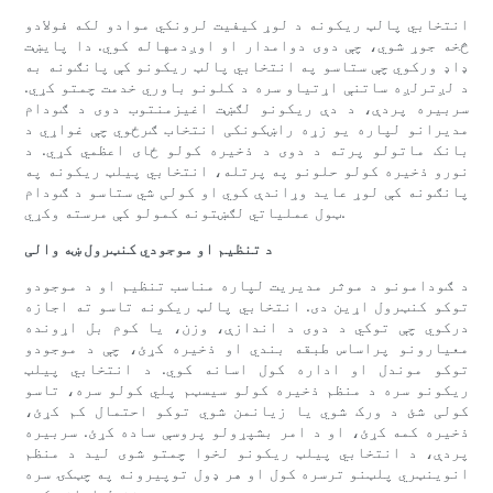
انتخابي پالټ ریکونه د لوړ کیفیت لرونکي موادو لکه فولادو
څخه جوړ شوي، چې دوی دوامدار او اوږدمهاله کوي. دا پایښت
ډاډ ورکوي چې ستاسو په انتخابي پالټ ریکونو کې پانګونه به
د لږترلږه ساتنې اړتیاو سره د کلونو باوري خدمت چمتو کړي.
سربیره پردې، د دې ریکونو لګښت اغیزمنتوب دوی د ګودام
مدیرانو لپاره یو زړه راښکونکی انتخاب ګرځوي چې غواړي د
بانک ماتولو پرته د دوی د ذخیره کولو ځای اعظمي کړي. د
نورو ذخیره کولو حلونو په پرتله، انتخابي پیلټ ریکونه په
پانګونه کې لوړ عاید وړاندې کوي او کولی شي ستاسو د ګودام
ټول عملیاتي لګښتونه کمولو کې مرسته وکړي.
د تنظیم او موجودي کنټرول ښه والی
د ګودامونو د موثر مدیریت لپاره مناسب تنظیم او د موجودو
توکو کنټرول اړین دی. انتخابي پالټ ریکونه تاسو ته اجازه
درکوي چې توکي د دوی د اندازې، وزن، یا کوم بل اړونده
معیارونو پراساس طبقه بندي او ذخیره کړئ، چې د موجودو
توکو موندل او اداره کول اسانه کوي. د انتخابي پیلټ
ریکونو سره د منظم ذخیره کولو سیسټم پلي کولو سره، تاسو
کولی شئ د ورک شوي یا زیانمن شوي توکو احتمال کم کړئ،
ذخیره کمه کړئ، او د امر بشپړولو پروسې ساده کړئ. سربیره
پردې، د انتخابي پیلټ ریکونو لخوا چمتو شوی لید د منظم
انوینټري پلټنو ترسره کول او هر ډول توپیرونه په چټکۍ سره