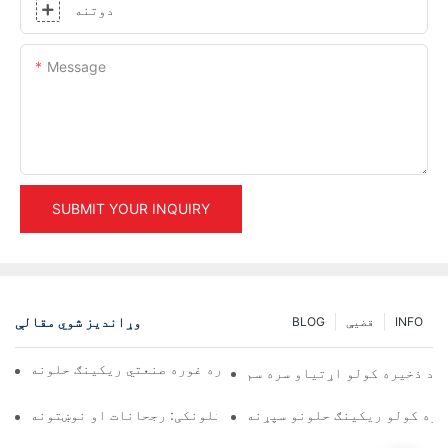
دوتنه
Message
SUBMIT YOUR INQUIRY
وړاندیز شوي مقالې
INFO
قضیې
BLOG
د ګودامونو د موثر مدیریت لپاره غوره صنعتي ریکینګ حلونه
و د ذخیره کولو اړتیاو سره سم
یره کولو ریکینګ حلونو سپړنه
د پالټ ریک حلونو راتلونکی: رجحانات او نوښتونه