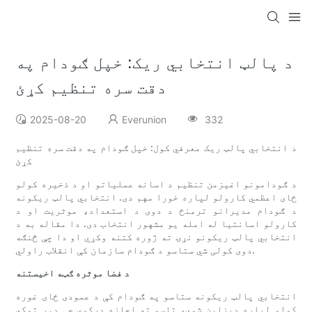
د پالټ انتخابي ریک: خپل ګودام په
دقت سره تنظیم کړئ
2025-08-20
Everunion
332
د انتخابي پالټ ریک معرفي کول: خپل ګودام په دقت سره تنظیم
کړئ
د ګودامونو اغیزمن تنظیم د اسانه عملیاتو او د ذخیره کولو
ځای اعظمي کارولو لپاره خورا مهم دی. انتخابي پالټ ریکونه
د ګودام مدیرانو ترمنځ د دوی د استعداد، موثریت او د
کارولو اسانتیا له امله یو مشهور انتخاب دی. دا مقاله به د
انتخابي پالټ ریکونو نړۍ ته ژوره کتنه وکړي او دا چې څنګه
دوی کولی شي ستاسو د ګودام سازمان کې انقلاب راولي.
د فضا موثره ګټه اخیستنه
انتخابي پالټ ریکونه ستاسو په ګودام کې د عمودی ځای غوره
کولو لپاره ډیزاین شوي، تاسو ته اجازه درکوي چې ډیر توکي