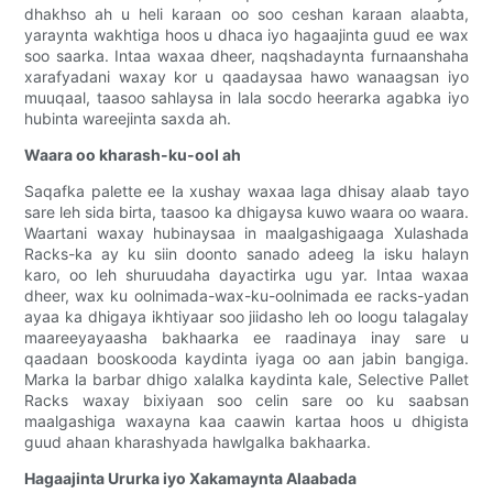
dhakhso ah u heli karaan oo soo ceshan karaan alaabta,
yaraynta wakhtiga hoos u dhaca iyo hagaajinta guud ee wax
soo saarka. Intaa waxaa dheer, naqshadaynta furnaanshaha
xarafyadani waxay kor u qaadaysaa hawo wanaagsan iyo
muuqaal, taasoo sahlaysa in lala socdo heerarka agabka iyo
hubinta wareejinta saxda ah.
Waara oo kharash-ku-ool ah
Saqafka palette ee la xushay waxaa laga dhisay alaab tayo
sare leh sida birta, taasoo ka dhigaysa kuwo waara oo waara.
Waartani waxay hubinaysaa in maalgashigaaga Xulashada
Racks-ka ay ku siin doonto sanado adeeg la isku halayn
karo, oo leh shuruudaha dayactirka ugu yar. Intaa waxaa
dheer, wax ku oolnimada-wax-ku-oolnimada ee racks-yadan
ayaa ka dhigaya ikhtiyaar soo jiidasho leh oo loogu talagalay
maareeyayaasha bakhaarka ee raadinaya inay sare u
qaadaan booskooda kaydinta iyaga oo aan jabin bangiga.
Marka la barbar dhigo xalalka kaydinta kale, Selective Pallet
Racks waxay bixiyaan soo celin sare oo ku saabsan
maalgashiga waxayna kaa caawin kartaa hoos u dhigista
guud ahaan kharashyada hawlgalka bakhaarka.
Hagaajinta Ururka iyo Xakamaynta Alaabada