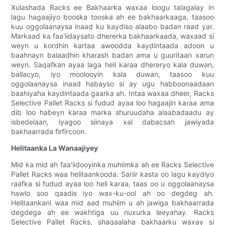
Xulashada Racks ee Bakhaarka waxaa loogu talagalay in
lagu hagaajiyo booska tooska ah ee bakhaarkaaga, taasoo
kuu oggolaanaysa inaad ku kaydiso alaabo badan raad yar.
Markaad ka faa'iidaysato dhererka bakhaarkaada, waxaad si
weyn u kordhin kartaa awoodda kaydintaada adoon u
baahnayn balaadhin kharash badan ama u guuritaan xarun
weyn. Saqafkan ayaa laga heli karaa dhereryo kala duwan,
ballacyo, iyo moolooyin kala duwan, taasoo kuu
oggolaanaysa inaad habayso si ay ugu habboonaadaan
baahiyaha kaydintaada gaarka ah. Intaa waxaa dheer, Racks
Selective Pallet Racks si fudud ayaa loo hagaajin karaa ama
dib loo habeyn karaa marka shuruudaha alaabadaadu ay
isbedelaan, iyagoo siinaya xal dabacsan jawiyada
bakhaarrada firfircoon.
Helitaanka La Wanaajiyey
Mid ka mid ah faa'iidooyinka muhiimka ah ee Racks Selective
Pallet Racks waa helitaankooda. Sariir kasta oo lagu kaydiyo
raafka si fudud ayaa loo heli karaa, taas oo u oggolaanaysa
hawlo soo qaadis iyo wax-ku-ool ah oo degdeg ah.
Helitaankani waa mid aad muhiim u ah jawiga bakhaarrada
degdega ah ee wakhtiga uu nuxurka leeyahay. Racks
Selective Pallet Racks, shaqaalaha bakhaarku waxay si