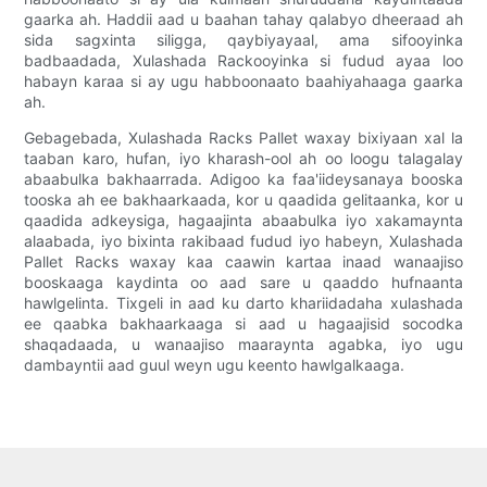
gaarka ah. Haddii aad u baahan tahay qalabyo dheeraad ah
sida sagxinta siligga, qaybiyayaal, ama sifooyinka
badbaadada, Xulashada Rackooyinka si fudud ayaa loo
habayn karaa si ay ugu habboonaato baahiyahaaga gaarka
ah.
Gebagebada, Xulashada Racks Pallet waxay bixiyaan xal la
taaban karo, hufan, iyo kharash-ool ah oo loogu talagalay
abaabulka bakhaarrada. Adigoo ka faa'iideysanaya booska
tooska ah ee bakhaarkaada, kor u qaadida gelitaanka, kor u
qaadida adkeysiga, hagaajinta abaabulka iyo xakamaynta
alaabada, iyo bixinta rakibaad fudud iyo habeyn, Xulashada
Pallet Racks waxay kaa caawin kartaa inaad wanaajiso
booskaaga kaydinta oo aad sare u qaaddo hufnaanta
hawlgelinta. Tixgeli in aad ku darto khariidadaha xulashada
ee qaabka bakhaarkaaga si aad u hagaajisid socodka
shaqadaada, u wanaajiso maaraynta agabka, iyo ugu
dambayntii aad guul weyn ugu keento hawlgalkaaga.