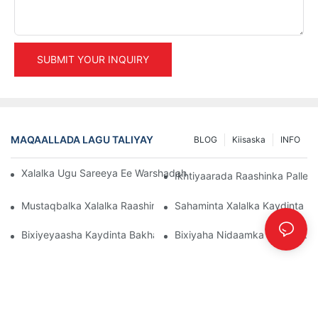
SUBMIT YOUR INQUIRY
MAQAALLADA LAGU TALIYAY
BLOG
Kiisaska
INFO
Xalalka Ugu Sareeya Ee Warshadaha Ee Maareynta Kaydka Wax
Ikhtiyaarada Raashinka Palle
Mustaqbalka Xalalka Raashinka Pallet: Isbeddellada Iyo Hal-Ab
Sahaminta Xalalka Kaydinta K
Bixiyeyaasha Kaydinta Bakhaarka: Waxa La Raadinayo
Bixiyaha Nidaamka Racking: