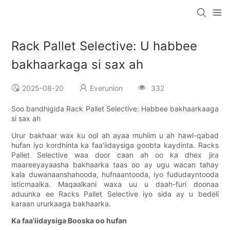
Rack Pallet Selective: U habbee
bakhaarkaga si sax ah
2025-08-20
Everunion
332
Soo bandhigida Rack Pallet Selective: Habbee bakhaarkaaga
si sax ah
Urur bakhaar wax ku ool ah ayaa muhiim u ah hawl-qabad
hufan iyo kordhinta ka faa'iidaysiga goobta kaydinta. Racks
Pallet Selective waa door caan ah oo ka dhex jira
maareeyayaasha bakhaarka taas oo ay ugu wacan tahay
kala duwanaanshahooda, hufnaantooda, iyo fududayntooda
isticmaalka. Maqaalkani waxa uu u daah-furi doonaa
aduunka ee Racks Pallet Selective iyo sida ay u bedeli
karaan ururkaaga bakhaarka.
Ka faa'iidaysiga Booska oo hufan