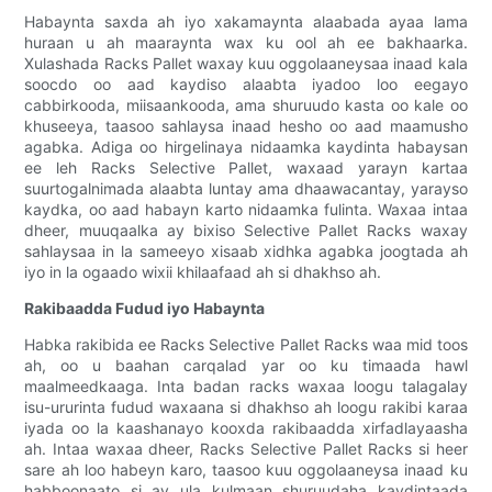
Habaynta saxda ah iyo xakamaynta alaabada ayaa lama
huraan u ah maaraynta wax ku ool ah ee bakhaarka.
Xulashada Racks Pallet waxay kuu oggolaaneysaa inaad kala
soocdo oo aad kaydiso alaabta iyadoo loo eegayo
cabbirkooda, miisaankooda, ama shuruudo kasta oo kale oo
khuseeya, taasoo sahlaysa inaad hesho oo aad maamusho
agabka. Adiga oo hirgelinaya nidaamka kaydinta habaysan
ee leh Racks Selective Pallet, waxaad yarayn kartaa
suurtogalnimada alaabta luntay ama dhaawacantay, yarayso
kaydka, oo aad habayn karto nidaamka fulinta. Waxaa intaa
dheer, muuqaalka ay bixiso Selective Pallet Racks waxay
sahlaysaa in la sameeyo xisaab xidhka agabka joogtada ah
iyo in la ogaado wixii khilaafaad ah si dhakhso ah.
Rakibaadda Fudud iyo Habaynta
Habka rakibida ee Racks Selective Pallet Racks waa mid toos
ah, oo u baahan carqalad yar oo ku timaada hawl
maalmeedkaaga. Inta badan racks waxaa loogu talagalay
isu-ururinta fudud waxaana si dhakhso ah loogu rakibi karaa
iyada oo la kaashanayo kooxda rakibaadda xirfadlayaasha
ah. Intaa waxaa dheer, Racks Selective Pallet Racks si heer
sare ah loo habeyn karo, taasoo kuu oggolaaneysa inaad ku
habboonaato si ay ula kulmaan shuruudaha kaydintaada