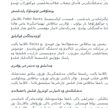
بوشلۇقتىن ئۈنۈملۈك پايدىلىنىش
تاللانغان Pallet Racks ئامبىرىڭىزدىكى تىك بوشلۇقنى ئەلالاشتۇرۇش ئۈچۈن لايىھەلەنگەن بولۇپ ، تېخىمۇ كۆپ نەرسىلەرنى كىچىكرەك ئىزىدا ساقلىيالايسىز. ئامبىرىڭىزنىڭ ئېگىزلىكىدىن پايدىلىنىپ ، قىممەت كېڭەيتىشنىڭ
وڭقۇرلۇقتا بار بولۇپ ، ئۇلارنى ساقلاش ئېھتىياجىڭىزغا ماس ھالدا
كۈچەيتىلگەن قولايلىق
تاللانما پالېت Racks نىڭ مۇھىم ئەۋزەللىكىنىڭ بىرى ئۇلارنىڭ قولايلىقلىقى. رېشاتكىدا ساقلانغان ھەر بىر پەلەمپەينى ئاسانلا زىيارەت قىلغىلى بولىدۇ ، بۇ تېز ۋە ئۈنۈملۈك يىغىش ۋە ساقلاش مەشغۇلاتىغا يول قويىدۇ. بۇ
ىلەر تېزلىكتە نەرسىلەرنى تاپالايدۇ ۋە ئەسلىگە كەلتۈرەلەيدۇ ، چۈشۈش
ۈشچانلىقىنى ئىلگىرى سۈرۈپ ، ئامبار سەۋىيىسىنى نازارەت قىلىشقا ۋە
پاينىڭ مۇۋاپىق ئايلىنىشىغا كاپالەتلىك قىلىدۇ.
چىداملىق ۋە تەننەرخى يۇقىرى
تاللانما پالېت رېلىسقا سالغان مەبلىغىڭىزنىڭ ئۇزۇن يىللىق ئىشەنچلىك
 تاللاش قىلىپ قويىدۇ ، ئۇلار بانكىنى بۇزماي تۇرۇپ ساقلاش بوشلۇقىنى
تەشكىللەش ۋە ئامبارنى كونترول قىلىش ياخشىلاندى
چىكلىكى ، ئېغىرلىقى ياكى باشقا مۇناسىۋەتلىك ئۆلچەملەرگە ئاساسەن
ېمىسىنى يولغا قويسىڭىز ، يوقاپ كەتكەن ياكى بۇزۇلغان ماللارنىڭ يۈز
تۇرالايسىز. ئۇنىڭ ئۈستىگە ، تاللانما پالېت Racks تەمىنلىگەن كۆرۈنۈشلۈك قەرەللىك مال