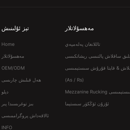
مەھسۇلاتلار
تېز ئۇلىنىش
تاللانغان پەلەمپەي
Home
لىق ساقلاش پالتىسى رېشاتكىسى
مەھسۇلاتلار
اقلاش & قايتا قۇرۇش سىستېمىسى
OEM/ODM
(As / Rs)
ھەل قىلىش چارىسى
Mezzanine Ruc سىستېمىسى
دېلو
ئۇزۇن ئۆڭكۈر سىستېما
بىز توغرىسىدا پىر
ئالاقەداش پروگراممىسى
INFO