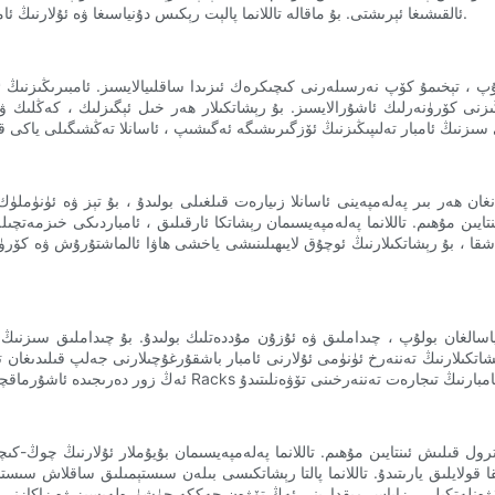
ئالقىشىغا ئېرىشتى. بۇ ماقالە تاللانما پالېت رېكىس دۇنياسىغا ۋە ئۇلارنىڭ ئامبار تەشكىلاتىڭىزنى قانداق ئىنقىلاب قىلالايدىغانلىقىنى چوڭقۇرلاپ ئۆتىدۇ.
كۆرۈنەرلىك ئاشۇرالايسىز. بۇ رېشاتكىلار ھەر خىل ئېگىزلىك ، كەڭلىك ۋە چ
نتايىن مۇھىم. تاللانما پەلەمپەيسىمان رېشاتكا ئارقىلىق ، ئامباردىكى خىزمەتچ
شقا ، بۇ رېشاتكىلارنىڭ ئوچۇق لايىھىلىنىشى ياخشى ھاۋا ئالماشتۇرۇش ۋە كۆر
ىن ياسالغان بولۇپ ، چىداملىق ۋە ئۇزۇن مۇددەتلىك بولىدۇ. بۇ چىداملىق سىزنىڭ 
رېشاتكىلارنىڭ تەننەرخ ئۈنۈمى ئۇلارنى ئامبار باشقۇرغۇچىلارنى جەلپ قىلىدىغان
ول قىلىش ئىنتايىن مۇھىم. تاللانما پەلەمپەيسىمان بۇيۇملار ئۇلارنىڭ چوڭ-كى
 قولايلىق يارىتىدۇ. تاللانما پالتا رېشاتكىسى بىلەن سىستېمىلىق ساقلاش سىست
ەتكىلى ، زاپاس مىقدارىنى ئەڭ تۆۋەن چەككە چۈشۈرەلەيسىز ۋە زاكازنى ئورۇنداش جەريانىنى ئاددىيلاش