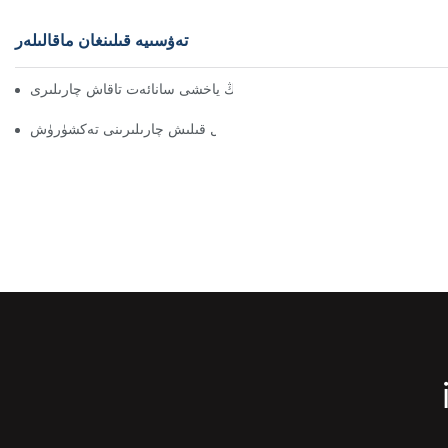
تەۋسىيە قىلىنغان ماقالىلەر
ۈنۈملۈك ئامبار باشقۇرۇش ئۈچۈن ئەڭ ياخشى سانائەت تاقاش چارىلىرى
 ئۈچۈن ئۈنۈملۈك ساقلاش جازىسى ھەل قىلىش چارىلىرىنى تەكشۈرۈش