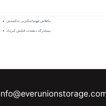
اسلاشتۇرۇلغان پالتا تاقاش تاللانمىلىرى: ساقلاش ئېھتىياجىڭىزنى تەڭشەش
ئ
ئامبار جازىسى تەمىنلىگۈچىلىرى: نېمىلەرگە دىققەت قىلىش كېرەك
ھەر ساھە
info@everunionstorage.co