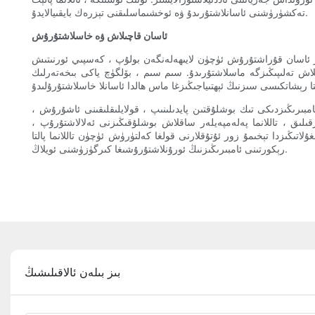
تەكشۈرۈشنى ئاسانلاشتۇرىدۇ ۋە ئوخشىماسلىقنى تېزرەك بايقىيالايدۇ.
ئاسان قاچىلاش ۋە خاسلاشتۇرۇش
كىلار ئاسان قۇراشتۇرۇش ئۈچۈن لايىھەلەنگەن بولۇپ ، كەسپىي ئورنىتىش
اقلاش تەلىپىڭىزگە ماسلاشتۇرىدۇ. سىم سىم ، بۆلگۈچ ياكى بىخەتەرلىك
ىرىڭىزدىكى تىك بوشلۇقتىن پايدىلىنىپ ، قولايلىقلىقىنى ئاشۇرۇش ،
ىق ، تاللانما پەلەمپەيلەر ساقلاش بوشلۇقىڭىزنى ئەلالاشتۇرۇپ ،
ڭىزدا تېخىمۇ زور ئۇتۇقلارنى قولغا كەلتۈرۈش ئۈچۈن تاللانما پالتا
رېكورتىنى ئامبىرىڭىزنىڭ ئورۇنلاشتۇرۇشىغا كىرگۈزۈشنى ئويلاڭ.
بىز بىلەن ئالاقىلىشىڭ