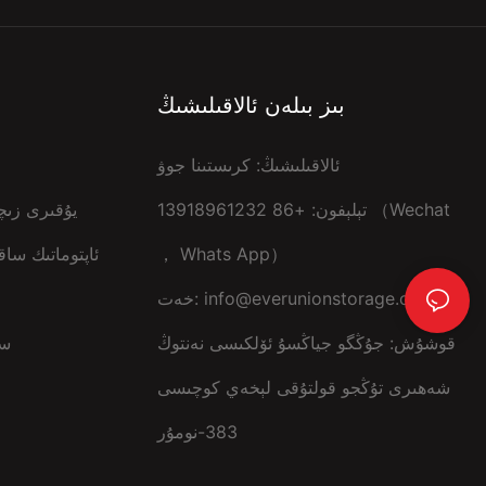
بىز بىلەن ئالاقىلىشىڭ
ئالاقىلىشىڭ: كرىستىنا جوۋ
تېلېفون: +86 13918961232 （Wechat
يۇقىرى زىچ
， Whats App）
ئاپتوماتىك س
info@everunionstorage.com
خەت:
قوشۇش: جۇڭگو جياڭسۇ ئۆلكىسى نەنتوڭ
king
شەھىرى تۇڭجو قولتۇقى لېخەي كوچىسى
383-نومۇر