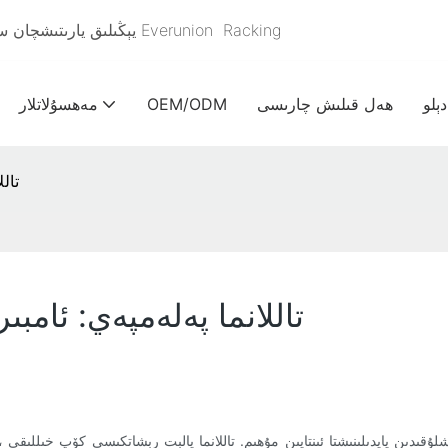
Racking
يېڭىلىق يارىتىشچان سانائەت & ئامبارنى ئۈنۈملۈك ساقلاش ئۈچۈن 2005-يىلدىن باشلاپ Everunion
دېلو
ھەل قىلىش چارىسى
OEM/ODM
مەھسۇلاتلار
تال
تاللانما پەلەمپەي: ئامب
ىن پايدىلىنىشتا ئىنتايىن مۇھىم. تاللانما پالېت رېشاتكىسى كۆپ خىللىقى ، 