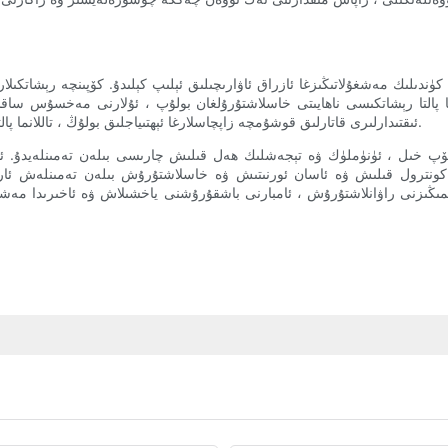
 ، كۈندىلىك مەشغۇلاتىڭىزغا ئازراق ئاۋارىچىلىق ئېلىپ كېلىدۇ. كۆپىنچە رېشات
للانما پالتا رېشاتكىسى ناھايىتى خاسلاشتۇرۇلغان بولۇپ ، ئۇلارنى مەخسۇس س
ئىقتىدارلىرى قاتارلىق قوشۇمچە زاپچاسلارغا ئېھتىياجلىق بولۇڭ ، تاللانما پالتا رېشاتكىسى سىزنىڭ ئېھتىياجىڭىزغا ماس ھالدا ئاسانلا خاسلاشتۇرۇلىدۇ.
ۆپ خىل ، ئۈنۈملۈك ۋە تېجەشلىك ھەل قىلىش چارىسى بىلەن تەمىنلەيدۇ. ئامب
ونترول قىلىش ۋە ئاسان ئورنىتىش ۋە خاسلاشتۇرۇش بىلەن تەمىنلەش ئارقىل
زنى راۋانلاشتۇرۇش ، ئامبارنى باشقۇرۇشنى ياخشىلاش ۋە ئاخىرىدا مەشغۇلاتى