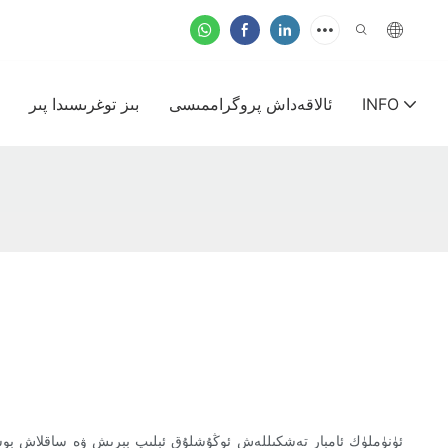
INFO
ئالاقەداش پروگراممىسى
بىز توغرىسىدا پىر
ئۈنۈملۈك ئامبار تەشكىللەش ئوڭۇشلۇق ئېلىپ بېرىش ۋە ساقلاش بوشلۇقىد