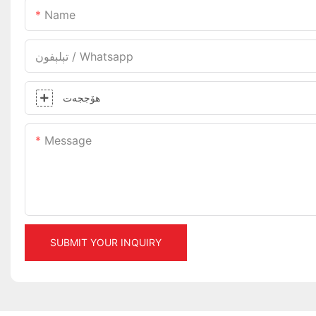
Name
تېلېفون / Whatsapp
ھۆججەت
Message
SUBMIT YOUR INQUIRY