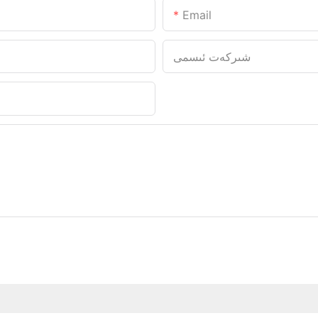
Email
شىركەت ئىسمى