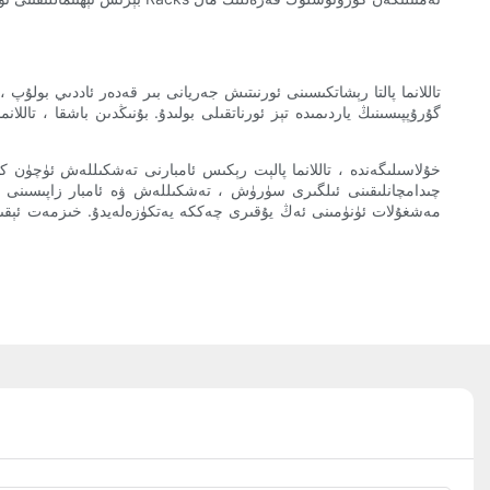
تاللانما پالتا رېشاتكىسىنى ئورنىتىش جەريانى بىر قەدەر ئاددىي بولۇپ
گۇرۇپپىسىنىڭ ياردىمىدە تېز ئورناتقىلى بولىدۇ. بۇنىڭدىن باشقا ، تا
خۇلاسىلىگەندە ، تاللانما پالېت رېكىس ئامبارنى تەشكىللەش ئۈچۈن ك
چىدامچانلىقىنى ئىلگىرى سۈرۈش ، تەشكىللەش ۋە ئامبار زاپىسىنى ك
مەشغۇلات ئۈنۈمىنى ئەڭ يۇقىرى چەككە يەتكۈزەلەيدۇ. خىزمەت ئېقىمىڭى