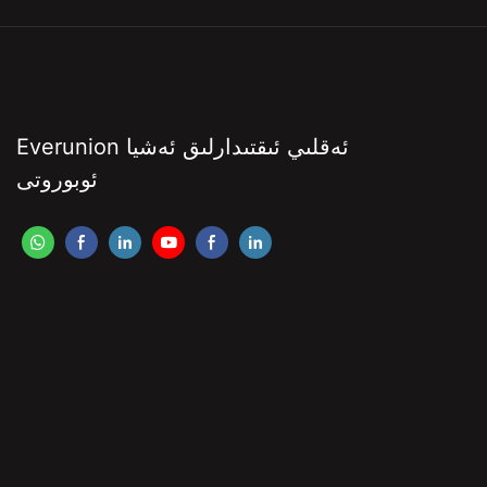
Everunion ئەقلىي ئىقتىدارلىق ئەشيا
ئوبوروتى