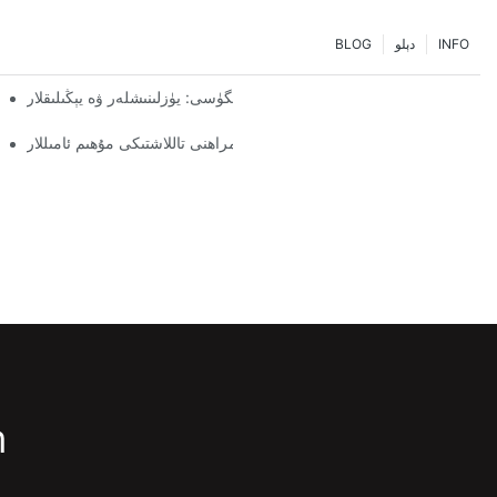
INFO
دېلو
BLOG
پالتا تاقاش چارىلىرىنىڭ كەلگۈسى: يۈزلىنىشلەر ۋە يېڭىلىقلار
خ
ق سىستېمىسى تەمىنلىگۈچىسى: توغرا ھەمراھنى تاللاشتىكى مۇھىم ئامىللار
m