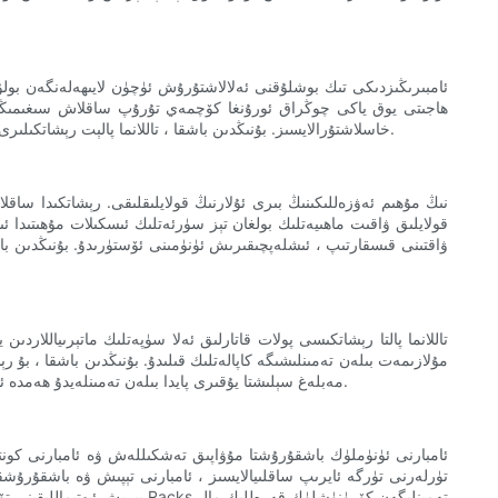
ھاجىتى يوق ياكى چوڭراق ئورۇنغا كۆچمەي تۇرۇپ ساقلاش سىغىمىڭىزنى 
خاسلاشتۇرالايسىز. بۇنىڭدىن باشقا ، تاللانما پالېت رېشاتكىلىرى سىزنىڭ ئامبار تەلىپىڭىزنىڭ ئۆزگىرىشىگە ئەگىشىپ ، ئاسانلا تەڭشىگىلى ياكى قايتا تەڭشىگىلى بولىدۇ ، ھەرىكەتچان ئامبار مۇھىتىنى جانلىق ھەل قىلىدۇ.
قولايلىق ۋاقىت ماھىيەتلىك بولغان تېز سۈرئەتلىك ئىسكىلات مۇھىتىدا ئى
ۋاقتىنى قىسقارتىپ ، ئىشلەپچىقىرىش ئۈنۈمىنى ئۆستۈرىدۇ. بۇنىڭدىن با
تاللانما پالتا رېشاتكىسى پولات قاتارلىق ئەلا سۈپەتلىك ماتېرىياللارد
مۇلازىمەت بىلەن تەمىنلىشىگە كاپالەتلىك قىلىدۇ. بۇنىڭدىن باشقا ، بۇ 
ئەڭ زور دەرىجىدە ئاشۇرماقچى. باشقا ساقلاش ھەل قىلىش چارىلىرىغا سېلىشتۇرغاندا ، تاللانما پالېت Racks مەبلەغ سېلىشتا يۇقىرى پايدا بىلەن تەمىنلەيدۇ ھەمدە ئامبارنىڭ تىجارەت تەننەرخىنى تۆۋەنلىتىدۇ.
ئامبارنى ئۈنۈملۈك باشقۇرۇشتا مۇۋاپىق تەشكىللەش ۋە ئامبارنى كونتر
تۈرلەرنى تۈرگە ئايرىپ ساقلىيالايسىز ، ئامبارنى تېپىش ۋە باشقۇرۇشقا
بېرىش ئېھتىماللىقىنى تۆۋەنل