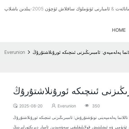
HOME
لانما پەلەمپەي: ئامبىرىڭىزنى ئىنچىكە ئورۇنلاشتۇرۇڭ
Everunion
ىرىڭىزنى ئىنچىكە ئورۇنلاشتۇرۇڭ
2025-08-20
Everunion
350
تاللانما پەلەمپەينى تونۇشتۇرۇش: ئامبىرىڭىزنى ئىنچىكە ئورۇنلاشتۇرۇڭ
ئۈنۈمى ۋە ئىشلىتىش قولايلىقلىقى سەۋەبىدىن ئامبار دېرىكتورلىرىنىڭ