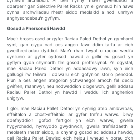
cyflawni archebion. Ar ben hynny, mae'r gwelededd a
ddarperir gan Selective Pallet Racks yn ei gwneud hi'n haws
cynnal archwiliadau rhestr eiddo rheolaidd a nodi unrhyw
anghysondebau'n gyflym.
Gosod a Phersonoli Hawdd
Mae'r broses osod ar gyfer Raciau Paled Dethol yn gymharol
syml, gan olygu nad oes angen fawr ddim tarfu ar eich
gweithrediadau dyddiol. Mae'r rhan fwyaf o raciau wedi'u
cynllunio ar gyfer cydosod hawdd a gellir eu gosod yn
gyflym gyda chymorth tîm gosod proffesiynol. Yn ogystal,
mae Raciau Paled Dethol yn addasadwy iawn, sy'n eich
galluogi i'w teilwra i ddiwallu eich gofynion storio penodol.
P'un a oes angen ategolion ychwanegol arnoch fel decio
gwifren, rhannwyr, neu nodweddion diogelwch, gellir addasu
Raciau Pallet Dethol yn hawdd i weddu i'ch anghenion
unigryw.
I gloi, mae Raciau Pallet Dethol yn cynnig ateb amlbwrpas,
effeithlon a chost-effeithiol ar gyfer trefnu warws. Drwy
ddefnyddio'r gofod fertigol yn eich warws, gwella
hygyrchedd, hyrwyddo gwydnwch, gwella trefniadaeth a
rheolaeth rhestr eiddo, a chynnig gosod ac addasu hawdd,
gall Raciau Pallet Dewisol eich helpu i wneud y gorau o'ch