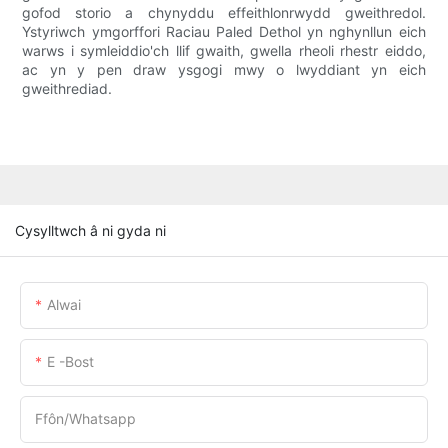
gofod storio a chynyddu effeithlonrwydd gweithredol.
Ystyriwch ymgorffori Raciau Paled Dethol yn nghynllun eich
warws i symleiddio'ch llif gwaith, gwella rheoli rhestr eiddo,
ac yn y pen draw ysgogi mwy o lwyddiant yn eich
gweithrediad.
Cysylltwch â ni gyda ni
Alwai
E -bost
Ffôn/whatsapp