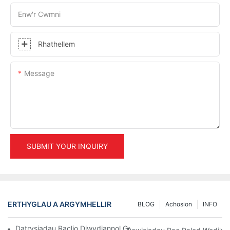
Enw'r Cwmni
Rhathellem
Message
SUBMIT YOUR INQUIRY
ERTHYGLAU A ARGYMHELLIR
BLOG
Achosion
INFO
Datrysiadau Raclio Diwydiannol Gorau Ar Gyfer Rheoli Warws Eff