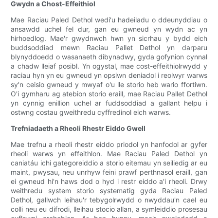
Gwydn a Chost-Effeithiol
Mae Raciau Paled Dethol wedi'u hadeiladu o ddeunyddiau o
ansawdd uchel fel dur, gan eu gwneud yn wydn ac yn
hirhoedlog. Mae'r gwydnwch hwn yn sicrhau y bydd eich
buddsoddiad mewn Raciau Pallet Dethol yn darparu
blynyddoedd o wasanaeth dibynadwy, gyda gofynion cynnal
a chadw lleiaf posibl. Yn ogystal, mae cost-effeithiolrwydd y
raciau hyn yn eu gwneud yn opsiwn deniadol i reolwyr warws
sy'n ceisio gwneud y mwyaf o'u lle storio heb wario ffortiwn.
O'i gymharu ag atebion storio eraill, mae Raciau Pallet Dethol
yn cynnig enillion uchel ar fuddsoddiad a gallant helpu i
ostwng costau gweithredu cyffredinol eich warws.
Trefniadaeth a Rheoli Rhestr Eiddo Gwell
Mae trefnu a rheoli rhestr eiddo priodol yn hanfodol ar gyfer
rheoli warws yn effeithlon. Mae Raciau Paled Dethol yn
caniatáu ichi gategoreiddio a storio eitemau yn seiliedig ar eu
maint, pwysau, neu unrhyw feini prawf perthnasol eraill, gan
ei gwneud hi'n haws dod o hyd i restr eiddo a'i rheoli. Drwy
weithredu system storio systematig gyda Raciau Paled
Dethol, gallwch leihau'r tebygolrwydd o nwyddau'n cael eu
colli neu eu difrodi, lleihau stocio allan, a symleiddio prosesau