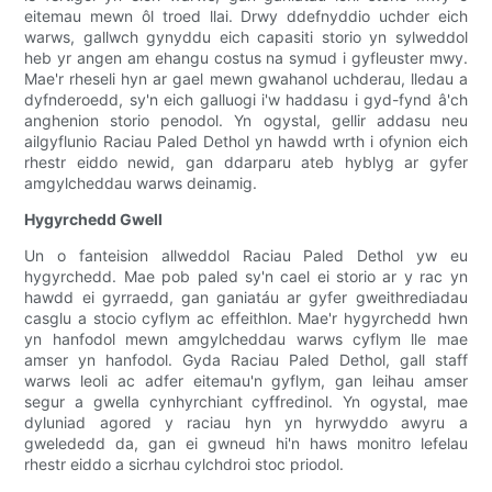
eitemau mewn ôl troed llai. Drwy ddefnyddio uchder eich
warws, gallwch gynyddu eich capasiti storio yn sylweddol
heb yr angen am ehangu costus na symud i gyfleuster mwy.
Mae'r rheseli hyn ar gael mewn gwahanol uchderau, lledau a
dyfnderoedd, sy'n eich galluogi i'w haddasu i gyd-fynd â'ch
anghenion storio penodol. Yn ogystal, gellir addasu neu
ailgyflunio Raciau Paled Dethol yn hawdd wrth i ofynion eich
rhestr eiddo newid, gan ddarparu ateb hyblyg ar gyfer
amgylcheddau warws deinamig.
Hygyrchedd Gwell
Un o fanteision allweddol Raciau Paled Dethol yw eu
hygyrchedd. Mae pob paled sy'n cael ei storio ar y rac yn
hawdd ei gyrraedd, gan ganiatáu ar gyfer gweithrediadau
casglu a stocio cyflym ac effeithlon. Mae'r hygyrchedd hwn
yn hanfodol mewn amgylcheddau warws cyflym lle mae
amser yn hanfodol. Gyda Raciau Paled Dethol, gall staff
warws leoli ac adfer eitemau'n gyflym, gan leihau amser
segur a gwella cynhyrchiant cyffredinol. Yn ogystal, mae
dyluniad agored y raciau hyn yn hyrwyddo awyru a
gwelededd da, gan ei gwneud hi'n haws monitro lefelau
rhestr eiddo a sicrhau cylchdroi stoc priodol.