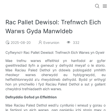
Rac Pallet Dewisol: Trefnwch Eich
Warws Gyda Manwldeb
2025-08-20
Everunion
332
Cyflwyno'r Rac Pallet Dewisol: Trefnwch Eich Warws yn Gywir
Mae trefnu warws effeithiol yn hanfodol ar gyfer
gweithrediad llyfn a gwneud y defnydd mwyaf o le storio.
Mae Raciau Paled Dethol yn ddewis poblogaidd ymhlith
rheolwyr warws oherwydd eu hyblygrwydd, eu
heffeithlonrwydd a'u rhwyddineb defnydd. Bydd yr erthygl
hon yn ymchwilio i fyd Raciau Paled Dethol a sut y gallant
chwyldroi trefniadaeth eich warws.
Defnyddio Gofod yn Effeithlon
Mae Raciau Paled Dethol wedi'u cynllunio i wneud y gorau o
le fertigol yn eich warws, gan ganiatáu ichi storio mwy o