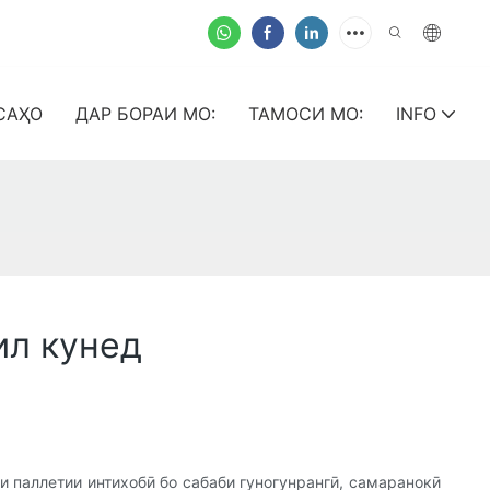
САҲО
ДАР БОРАИ МО:
ТАМОСИ МО:
INFO
ил кунед
 паллетии интихобӣ бо сабаби гуногунрангӣ, самаранокӣ