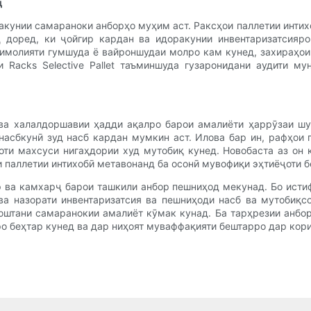
д
акунии самараноки анборҳо муҳим аст. Раксҳои паллетии интих
 доред, ки ҷойгир кардан ва идоракунии инвентаризатсияро
эҳтимолияти гумшуда ё вайроншудаи молро кам кунед, захираҳ
и Racks Selective Pallet таъминшуда гузаронидани аудити м
ст ва халалдоршавии ҳадди ақалро барои амалиёти ҳаррӯзаи 
насбкунӣ зуд насб кардан мумкин аст. Илова бар ин, рафҳои
оти махсуси нигаҳдории худ мутобиқ кунед. Новобаста аз он 
и паллетии интихобӣ метавонанд ба осонӣ мувофиқи эҳтиёҷоти 
сир ва камхарҷ барои ташкили анбор пешниҳод мекунад. Бо ист
а назорати инвентаризатсия ва пешниҳоди насб ва мутобиқсоз
штани самаранокии амалиёт кӯмак кунад. Ба тарҳрезии анбор
о беҳтар кунед ва дар ниҳоят муваффақияти бештарро дар кори 