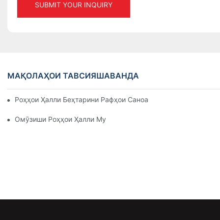
SUBMIT YOUR INQUIRY
МАҚОЛАҲОИ ТАВСИЯШАВАНДА
Роҳҳои Ҳалли Беҳтарини Рафҳои Саноатӣ Барои Идоракуни
Омӯзиши Роҳҳои Ҳалли Муассири Рафҳои Нигоҳдорӣ Барои 