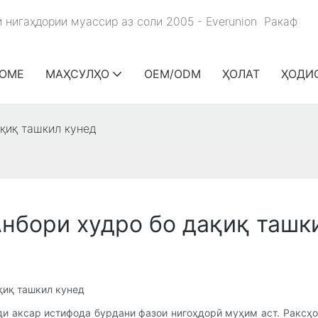
и нигаҳдории муассир аз соли 2005 - Everunion
Ракаф
OME
МАҲСУЛҲО
OEM/ODM
ҲОЛАТ
ҲОДИ
ақиқ ташкил кунед
Анбори худро бо дақиқ ташк
қиқ ташкил кунед
и аксар истифода бурдани фазои нигоҳдорӣ муҳим аст. Раксҳои