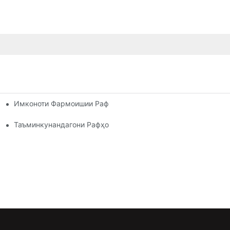
Имконоти Фармоишии Рафҳои Паллетӣ: Мутобиқ Кардани Н
и Самараноки Анбор
Ҳар Як Соҳа
Таъминкунандагони Рафҳои Анбор: Ба Чӣ Диққат Додан Лоз