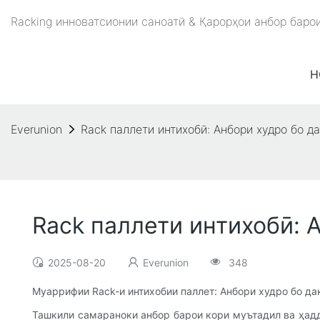
Racking инноватсионии саноатӣ & Қарорҳои анбор баро
H
Everunion
Rack паллети интихобӣ: Анбори худро бо д
Rack паллети интихобӣ: 
2025-08-20
Everunion
348
Муаррифии Rack-и интихобии паллет: Анбори худро бо да
Ташкили самараноки анбор барои кори муътадил ва ҳадд