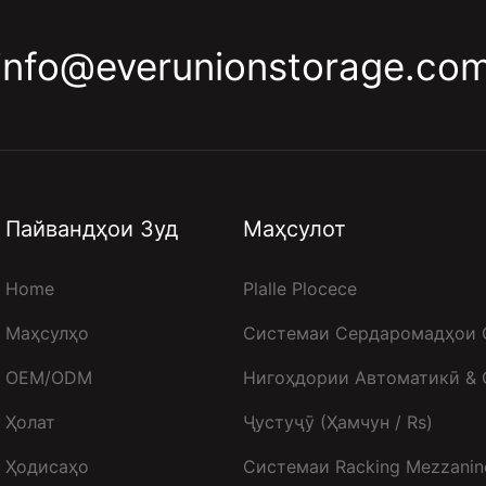
info@everunionstorage.co
Пайвандҳои Зуд
Маҳсулот
Home
Plalle Plocece
Маҳсулҳо
Системаи Сердаромадҳои 
OEM/ODM
Нигоҳдории Автоматикӣ &
Ҳолат
Ҷустуҷӯ (ҳамчун / Rs)
Ҳодисаҳо
Системаи Racking Mezzanin