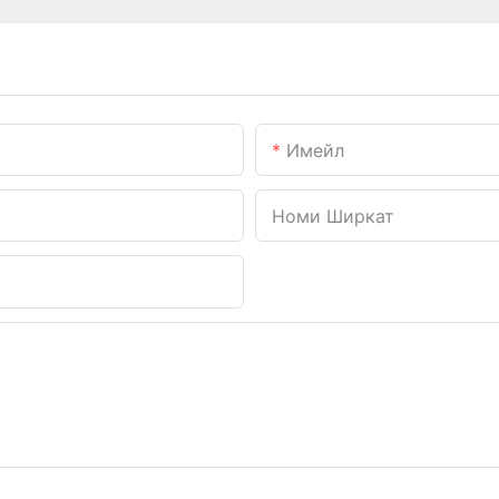
Имейл
Номи Ширкат