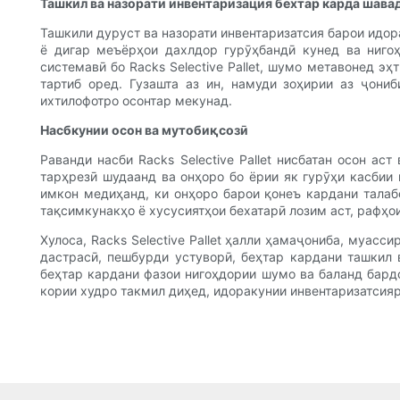
Ташкил ва назорати инвентаризация бехтар карда шава
Ташкили дуруст ва назорати инвентаризатсия барои идор
ё дигар меъёрҳои дахлдор гурӯҳбандӣ кунед ва нигоҳ
системавӣ бо Racks Selective Pallet, шумо метавонед 
тартиб оред. Гузашта аз ин, намуди зоҳирии аз ҷониб
ихтилофотро осонтар мекунад.
Насбкунии осон ва мутобиқсозӣ
Раванди насби Racks Selective Pallet нисбатан осон а
тарҳрезӣ шудаанд ва онҳоро бо ёрии як гурӯҳи касбии 
имкон медиҳанд, ки онҳоро барои қонеъ кардани талаб
тақсимкунакҳо ё хусусиятҳои бехатарӣ лозим аст, рафҳо
Хулоса, Racks Selective Pallet ҳалли ҳамаҷониба, муас
дастрасӣ, пешбурди устуворӣ, беҳтар кардани ташкил в
беҳтар кардани фазои нигоҳдории шумо ва баланд бардо
кории худро такмил диҳед, идоракунии инвентаризатсияр