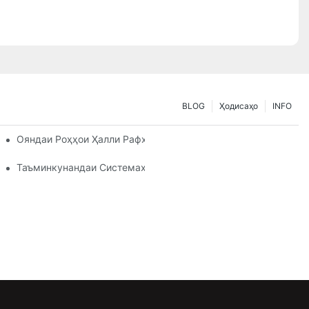
BLOG
Ҳодисаҳо
INFO
иёзҳои Нигоҳдории Шумо
Ояндаи Роҳҳои Ҳалли Рафҳои Паллетӣ: Тамоюлҳо Ва Навова
им Аст
Таъминкунандаи Системаҳои Раф: Омилҳои Калидӣ Барои И