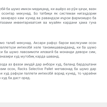
обӣ ба шумо имкон медиҳанд, ки ашёро аз рӯи ҳаҷм, вазн
 осонтар мекунад. Бо татбиқи як системаи нигаҳдории
ои захираро кам кунед ва равандҳои иҷрои фармоишро ба
унтазами инвентаризатсия ва муайян кардани ҳама гуна
шумо талаб мекунад. Аксари рафҳо барои васлкунии осон
 паллетҳои интихобӣ хеле танзимшавандаанд, ки ба шумо
ки ба шумо лавозимоти иловагӣ ба монанди девори сим,
беназири худ мутобиқ карда шаванд.
ифода аз фазои амудӣ дар анбори худ, баланд бардоштани
ии осон, Racks Selective Pallet метавонад ба шумо дар
и худ рафҳои паллети интихобӣ ворид кунед, то ҷараёни
худ ба даст оред.