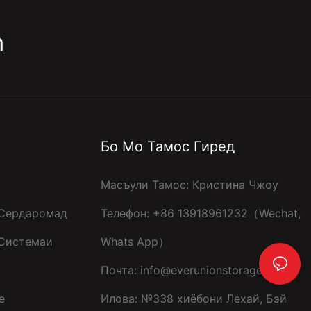
m
Бо Мо Тамос Гиред
Масъули Тамос: Кристина Чжоу
Сердаромад
Телефон: +86 13918961232（Wechat,
 Системаи
Whats App）
Почта:
info@everunionstorage.com
e
Илова: №338 хиёбони Лехай, Бэй