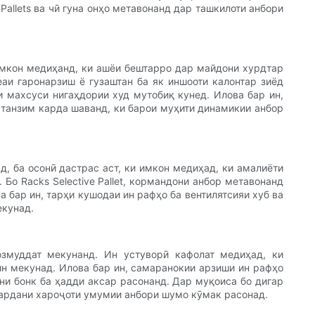
allets ва чӣ гуна онҳо метавонанд дар ташкилоти анбори
имкон медиҳанд, ки ашёи бештарро дар майдони хурдтар
еаи гаронарзиш ё гузаштан ба як иншооти калонтар зиёд
и махсуси нигаҳдории худ мутобиқ кунед. Илова бар ин,
в танзим карда шаванд, ки барои муҳити динамикии анбор
ад, ба осонӣ дастрас аст, ки имкон медиҳад, ки амалиёти
Бо Racks Selective Pallet, кормандони анбор метавонанд
 бар ин, тарҳи кушодаи ин рафҳо ба вентилятсияи хуб ва
екунад.
озмуддат мекунанд. Ин устуворӣ кафолат медиҳад, ки
мин мекунад. Илова бар ин, самаранокии арзиши ин рафҳо
ни бонк ба ҳадди аксар расонанд. Дар муқоиса бо дигар
 кардани хароҷоти умумии анбори шумо кӯмак расонад.