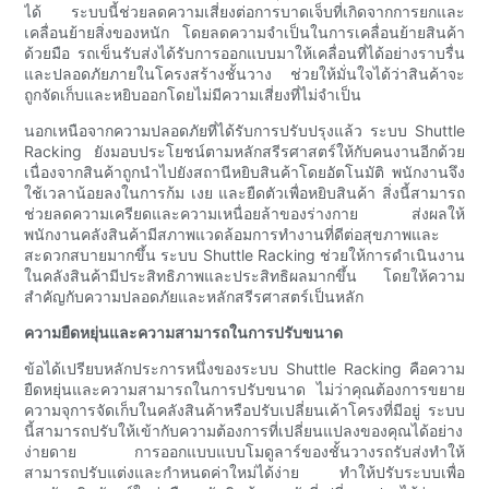
ได้ ระบบนี้ช่วยลดความเสี่ยงต่อการบาดเจ็บที่เกิดจากการยกและ
เคลื่อนย้ายสิ่งของหนัก โดยลดความจำเป็นในการเคลื่อนย้ายสินค้า
ด้วยมือ รถเข็นรับส่งได้รับการออกแบบมาให้เคลื่อนที่ได้อย่างราบรื่น
และปลอดภัยภายในโครงสร้างชั้นวาง ช่วยให้มั่นใจได้ว่าสินค้าจะ
ถูกจัดเก็บและหยิบออกโดยไม่มีความเสี่ยงที่ไม่จำเป็น
นอกเหนือจากความปลอดภัยที่ได้รับการปรับปรุงแล้ว ระบบ Shuttle
Racking ยังมอบประโยชน์ตามหลักสรีรศาสตร์ให้กับคนงานอีกด้วย
เนื่องจากสินค้าถูกนำไปยังสถานีหยิบสินค้าโดยอัตโนมัติ พนักงานจึง
ใช้เวลาน้อยลงในการก้ม เงย และยืดตัวเพื่อหยิบสินค้า สิ่งนี้สามารถ
ช่วยลดความเครียดและความเหนื่อยล้าของร่างกาย ส่งผลให้
พนักงานคลังสินค้ามีสภาพแวดล้อมการทำงานที่ดีต่อสุขภาพและ
สะดวกสบายมากขึ้น ระบบ Shuttle Racking ช่วยให้การดำเนินงาน
ในคลังสินค้ามีประสิทธิภาพและประสิทธิผลมากขึ้น โดยให้ความ
สำคัญกับความปลอดภัยและหลักสรีรศาสตร์เป็นหลัก
ความยืดหยุ่นและความสามารถในการปรับขนาด
ข้อได้เปรียบหลักประการหนึ่งของระบบ Shuttle Racking คือความ
ยืดหยุ่นและความสามารถในการปรับขนาด ไม่ว่าคุณต้องการขยาย
ความจุการจัดเก็บในคลังสินค้าหรือปรับเปลี่ยนเค้าโครงที่มีอยู่ ระบบ
นี้สามารถปรับให้เข้ากับความต้องการที่เปลี่ยนแปลงของคุณได้อย่าง
ง่ายดาย การออกแบบแบบโมดูลาร์ของชั้นวางรถรับส่งทำให้
สามารถปรับแต่งและกำหนดค่าใหม่ได้ง่าย ทำให้ปรับระบบเพื่อ