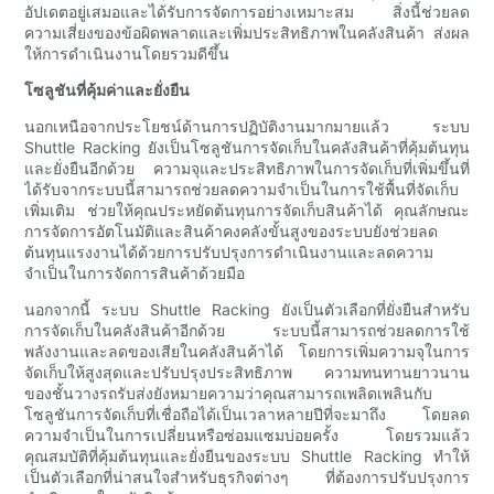
อัปเดตอยู่เสมอและได้รับการจัดการอย่างเหมาะสม สิ่งนี้ช่วยลด
ความเสี่ยงของข้อผิดพลาดและเพิ่มประสิทธิภาพในคลังสินค้า ส่งผล
ให้การดำเนินงานโดยรวมดีขึ้น
โซลูชันที่คุ้มค่าและยั่งยืน
นอกเหนือจากประโยชน์ด้านการปฏิบัติงานมากมายแล้ว ระบบ
Shuttle Racking ยังเป็นโซลูชันการจัดเก็บในคลังสินค้าที่คุ้มต้นทุน
และยั่งยืนอีกด้วย ความจุและประสิทธิภาพในการจัดเก็บที่เพิ่มขึ้นที่
ได้รับจากระบบนี้สามารถช่วยลดความจำเป็นในการใช้พื้นที่จัดเก็บ
เพิ่มเติม ช่วยให้คุณประหยัดต้นทุนการจัดเก็บสินค้าได้ คุณลักษณะ
การจัดการอัตโนมัติและสินค้าคงคลังขั้นสูงของระบบยังช่วยลด
ต้นทุนแรงงานได้ด้วยการปรับปรุงการดำเนินงานและลดความ
จำเป็นในการจัดการสินค้าด้วยมือ
นอกจากนี้ ระบบ Shuttle Racking ยังเป็นตัวเลือกที่ยั่งยืนสำหรับ
การจัดเก็บในคลังสินค้าอีกด้วย ระบบนี้สามารถช่วยลดการใช้
พลังงานและลดของเสียในคลังสินค้าได้ โดยการเพิ่มความจุในการ
จัดเก็บให้สูงสุดและปรับปรุงประสิทธิภาพ ความทนทานยาวนาน
ของชั้นวางรถรับส่งยังหมายความว่าคุณสามารถเพลิดเพลินกับ
โซลูชันการจัดเก็บที่เชื่อถือได้เป็นเวลาหลายปีที่จะมาถึง โดยลด
ความจำเป็นในการเปลี่ยนหรือซ่อมแซมบ่อยครั้ง โดยรวมแล้ว
คุณสมบัติที่คุ้มต้นทุนและยั่งยืนของระบบ Shuttle Racking ทำให้
เป็นตัวเลือกที่น่าสนใจสำหรับธุรกิจต่างๆ ที่ต้องการปรับปรุงการ