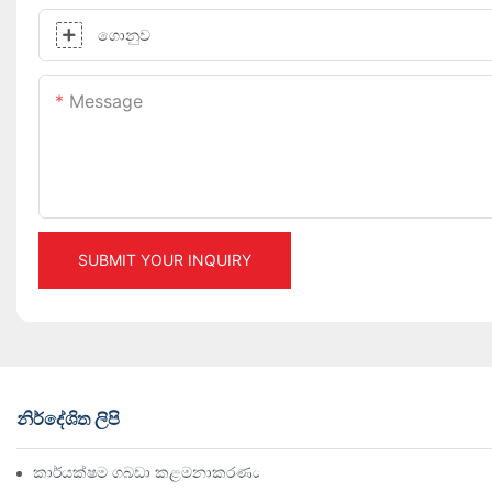
ගොනුව
Message
SUBMIT YOUR INQUIRY
නිර්දේශිත ලිපි
කාර්යක්ෂම ගබඩා කළමනාකරණය සඳහා ඉහළම කාර්මික රාක්ක විසඳු