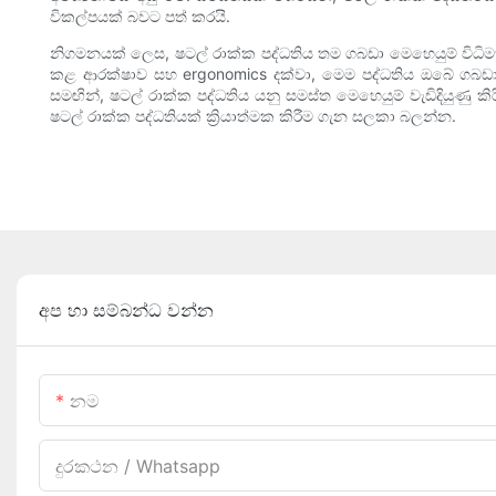
විකල්පයක් බවට පත් කරයි.
නිගමනයක් ලෙස, ෂටල් රාක්ක පද්ධතිය තම ගබඩා මෙහෙයුම් විධිමත් 
කළ ආරක්ෂාව සහ ergonomics දක්වා, මෙම පද්ධතිය ඔබේ ගබඩා
සමඟින්, ෂටල් රාක්ක පද්ධතිය යනු සමස්ත මෙහෙයුම් වැඩිදියුණු 
ෂටල් රාක්ක පද්ධතියක් ක්‍රියාත්මක කිරීම ගැන සලකා බලන්න.
අප හා සම්බන්ධ වන්න
නම
දුරකථන / Whatsapp