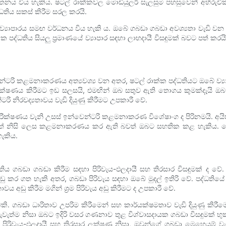
නය විය හැකිය. ෂටල් රාක්කවල මොඩියුලර් සැලසුම පහසුවෙන් අභිරුචික
ධතිය සකස් කිරීම සරල කරයි.
්‍යාපාරය සමඟ වර්ධනය විය හැකි ය. ඔබේ ගබඩා ගබඩා අවශ්‍යතා වැඩි වන ව
පද්ධතිය සියලු ප්‍රමාණයේ ව්‍යාපාර සඳහා ලාභදායී විසඳුමක් බවට පත් කර
රි කළමනාකරණය අත්‍යවශ්‍ය වන අතර, ෂටල් රාක්ක පද්ධතියට ඔබේ ව්‍යාපා
නව නිරීක්ෂණය කිරීමට ඉඩ සලසයි, එමඟින් ඔබ සතුව ඇති තොගය කුමක්දැය
රි නිරවද්‍යතාවය වැඩි දියුණු කිරීමට උපකාරී වේ.
නිරීක්ෂණය වැනි උසස් ඉන්වෙන්ටරි කළමනාකරණ විශේෂාංග ද පිරිනමයි. අයි
බවත් නිසි ලෙස කළමනාකරණය කර ඇති බවත් ඔබට සහතික කළ හැකිය. ම
හැකිය.
ිය ගබඩා ගබඩා කිරීම සඳහා පිරිවැය-ඵලදායී සහ තිරසාර විසඳුමක් ද වේ
ු කර ගත හැකි අතර, ගබඩා පිරිවැය සඳහා ඔබේ මුදල් ඉතිරි වේ. පද්ධත
ය අඩු කිරීම මගින් ශ්‍රම පිරිවැය අඩු කිරීමට ද උපකාරී වේ.
මකි. ගබඩා ධාරිතාව උපරිම කිරීමෙන් සහ කාර්යක්ෂමතාව වැඩි දියුණු කි
ැත්ම නිසා ඔබට ඉදිරි වසර ගණනාව තුළ විශ්වාසදායක ගබඩා විසඳුමක් භුක්ති 
 පිරිවැය-ඵලදායී සහ තිරසාර ලක්ෂණ නිසා, ඔවුන්ගේ ගබඩා මෙහෙයුම් වැ