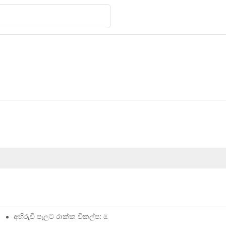
අභිරුචි පැලට් රාක්ක විකල්ප: ඔබේ ගබඩා අවශ්‍යතා සකස් කිරීම
ම්