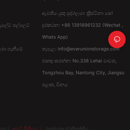
ඇමතිය යුතු පුද්ගලයා: ක්‍රිස්ටිනා ෂෝ
ැලේට් පල්ලෙට්
දුරකථන: +86 13918961232 (Wechat ,
Whats App)
බා ගැනීමේ
තැපෑල:
info@everunionstorage.com
එකතු කරන්න: No.338 Lehai මාවත,
Tongzhou Bay, Nantong City, Jiangsu
පළාත, චීනය
com |
අඩවි සිතියම
|
රහස්යතා ප්රතිපත්තිය