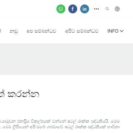
්
නඩු
අප සම්බන්ධව
අපිට සම්බන්ධව
INFO
මත් කරන්න
යොමුවන ජනප්‍රිය විකල්පයක් වන්නේ ෂටල් රාක්ක පද්ධතියයි. මෙම
. මෙම ලිපියෙන් අපි ඔබේ ගබඩාවේ ෂටල් රාක්ක පද්ධතියක් භාවිතා