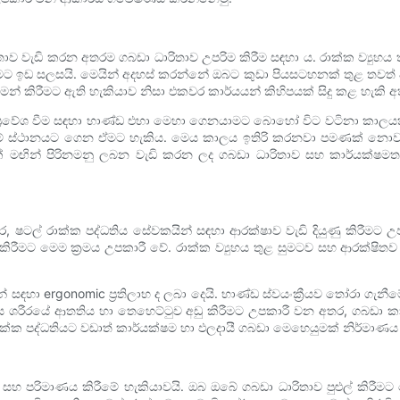
 වැඩි කරන අතරම ගබඩා ධාරිතාව උපරිම කිරීම සඳහා ය. රාක්ක ව්‍යුහය 
රීමට ඉඩ සලසයි. මෙයින් අදහස් කරන්නේ ඔබට කුඩා පියසටහනක් තුළ තවත්
මන් කිරීමට ඇති හැකියාව නිසා එකවර කාර්යයන් කිහිපයක් සිදු කළ හැකි
ෙත ප්‍රවේශ වීම සඳහා භාණ්ඩ එහා මෙහා ගෙනයාමට බොහෝ විට වටිනා කාලයක
මේ ස්ථානයට ගෙන ඒමට හැකිය. මෙය කාලය ඉතිරි කරනවා පමණක් නොව, බ
ක් මඟින් පිරිනමනු ලබන වැඩි කරන ලද ගබඩා ධාරිතාව සහ කාර්යක්ෂමත
ෂටල් රාක්ක පද්ධතිය සේවකයින් සඳහා ආරක්ෂාව වැඩි දියුණු කිරීමට උපක
රීමට මෙම ක්‍රමය උපකාරී වේ. රාක්ක ව්‍යුහය තුළ සුමටව සහ ආරක්ෂිතව
 සඳහා ergonomic ප්‍රතිලාභ ද ලබා දෙයි. භාණ්ඩ ස්වයංක්‍රීයව තෝරා ගැ
ය ශරීරයේ ආතතිය හා තෙහෙට්ටුව අඩු කිරීමට උපකාරී වන අතර, ගබඩා ක
ාක්ක පද්ධතියට වඩාත් කාර්යක්ෂම හා ඵලදායී ගබඩා මෙහෙයුමක් නිර්මාණය 
ාවය සහ පරිමාණය කිරීමේ හැකියාවයි. ඔබ ඔබේ ගබඩා ධාරිතාව පුළුල් කිරී