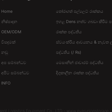
Home
තෝරාගත් පල්ලෙට් රාක්කය
නිෂ්පාදන
ඉහළ Dens නත්ව ගබඩා කිරීම ප
OEM/ODM
රාක්ක පද්ධතිය
විසඳුමක්
ස්වයංක්රීය ආචයනය & නැවත ල
නඩු
පද්ධතිය (/ Rs)
අප සම්බන්ධව
මෙසානින් ජාවාරම් පද්ධතිය
අපිට සම්බන්ධව
දිගුකාලීන රාක්ක පද්ධතිය
INFO
igent Logistics Equipment Co., LTD - www.everunionstorage.