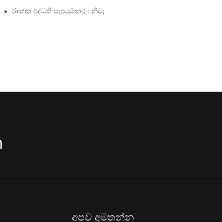
රාක්ක පද්ධති සැපයුම්කරු: නිවැරදි සහකරු තෝරා ගැනීම සඳහා ප්‍රධාන
m
අපව අමතන්න