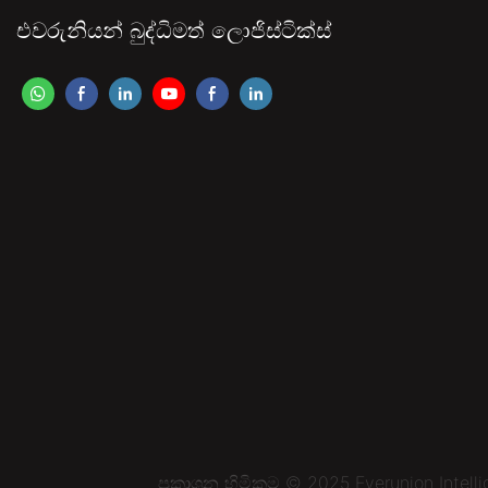
එවරුනියන් බුද්ධිමත් ලොජිස්ටික්ස්
ප්‍රකාශන හිමිකම © 2025 Everunion Intell