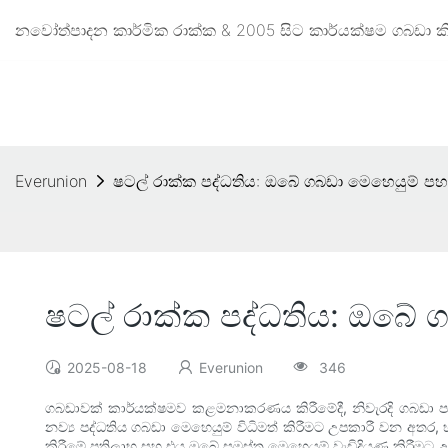
නවෝත්පාදන කාර්මික රාක්ක & 2005 සිට කාර්යක්ෂම ගබඩා කිර
Everunion
ෂටල් රාක්ක පද්ධතිය: ඔබේ ගබඩා මෙහෙයුම් පහ
ෂටල් රාක්ක පද්ධතිය: ඔබේ 
2025-08-18
Everunion
346
ගබඩාවක් කාර්යක්ෂමව කළමනාකරණය කිරීමේදී, නිවැරදි ගබඩා පද්ධ
නව්‍ය පද්ධතිය ගබඩා මෙහෙයුම් විධිමත් කිරීමට උපකාරී වන අතර
කිරීමේ ප්‍රතිලාභ සහ එය ඔබේ සමස්ත මෙහෙයුම් වැඩිදියුණු කි