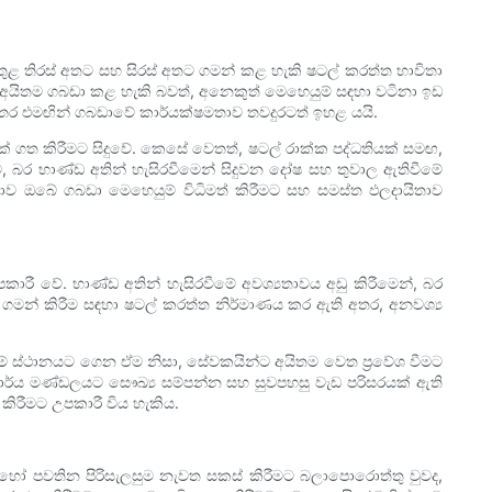
තුළ තිරස් අතට සහ සිරස් අතට ගමන් කළ හැකි ෂටල් කරත්ත භාවිතා
 අයිතම ගබඩා කළ හැකි බවත්, අනෙකුත් මෙහෙයුම් සඳහා වටිනා ඉඩ
 අතර එමඟින් ගබඩාවේ කාර්යක්ෂමතාව තවදුරටත් ඉහළ යයි.
් ගත කිරීමට සිදුවේ. කෙසේ වෙතත්, ෂටල් රාක්ක පද්ධතියක් සමඟ,
ර භාණ්ඩ අතින් හැසිරවීමෙන් සිදුවන දෝෂ සහ තුවාල ඇතිවීමේ
ාව ඔබේ ගබඩා මෙහෙයුම් විධිමත් කිරීමට සහ සමස්ත ඵලදායිතාව
ාරී වේ. භාණ්ඩ අතින් හැසිරවීමේ අවශ්‍යතාවය අඩු කිරීමෙන්, බර
 ගමන් කිරීම සඳහා ෂටල් කරත්ත නිර්මාණය කර ඇති අතර, අනවශ්‍ය
නීමේ ස්ථානයට ගෙන ඒම නිසා, සේවකයින්ට අයිතම වෙත ප්‍රවේශ වීමට
ාර්ය මණ්ඩලයට සෞඛ්‍ය සම්පන්න සහ සුවපහසු වැඩ පරිසරයක් ඇති
කිරීමට උපකාරී විය හැකිය.
මට හෝ පවතින පිරිසැලසුම නැවත සකස් කිරීමට බලාපොරොත්තු වුවද,