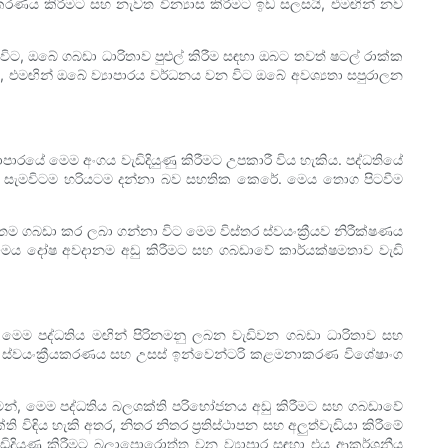
රණය කිරීමට සහ නැවත වින්‍යාස කිරීමට ඉඩ සලසයි, එමඟින් නව
ිට, ඔබේ ගබඩා ධාරිතාව පුළුල් කිරීම සඳහා ඔබට තවත් ෂටල් රාක්ක
යි, එමඟින් ඔබේ ව්‍යාපාරය වර්ධනය වන විට ඔබේ අවශ්‍යතා සපුරාලන
රයේ මෙම අංගය වැඩිදියුණු කිරීමට උපකාරී විය හැකිය. පද්ධතියේ
ි ඔබ සැමවිටම හරියටම දන්නා බව සහතික කෙරේ. මෙය තොග පිටවීම
තම ගබඩා කර ලබා ගන්නා විට මෙම විස්තර ස්වයංක්‍රීයව නිරීක්ෂණය
ෙය දෝෂ අවදානම අඩු කිරීමට සහ ගබඩාවේ කාර්යක්ෂමතාව වැඩි
. මෙම පද්ධතිය මඟින් පිරිනමනු ලබන වැඩිවන ගබඩා ධාරිතාව සහ
ියේ ස්වයංක්‍රීයකරණය සහ උසස් ඉන්වෙන්ටරි කළමනාකරණ විශේෂාංග
රීමෙන්, මෙම පද්ධතිය බලශක්ති පරිභෝජනය අඩු කිරීමට සහ ගබඩාවේ
විඳිය හැකි අතර, නිතර නිතර ප්‍රතිස්ථාපන සහ අලුත්වැඩියා කිරීමේ
ඩිදියුණු කිරීමට බලාපොරොත්තු වන ව්‍යාපාර සඳහා එය ආකර්ශනීය