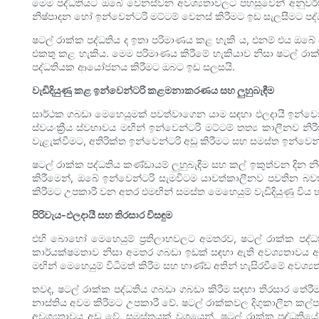
මෙම පද්ධතියට ඔබේ වෙනස්වන අවශ්‍යතාවලට පහසුවෙන් අනුවර්ත
නිෂ්පාදන හෝ ඉන්වෙන්ටරි මට්ටම් වෙනස් කිරීමට ඉඩ සැලසීමට පද්
ෂටල් රාක්ක පද්ධතිය ද ඉතා පරිමාණය කළ හැකි ය, එනම් එය ඔබේ ව
එකතු කළ හැකිය. මෙම පරිමාණය කිරීමේ හැකියාව නිසා ෂටල් රාක්ක 
පද්ධතියක ආයෝජනය කිරීමට ඔබට ඉඩ සලසයි.
වැඩිදියුණු කළ ඉන්වෙන්ටරි කළමනාකරණය සහ ලුහුබැඳීම
සාර්ථක ගබඩා මෙහෙයුමක් පවත්වාගෙන යාම සඳහා ඵලදායී ඉන්වෙන්ට
ස්වයංක්‍රීය ස්වභාවය මඟින් ඉන්වෙන්ටරි මට්ටම් තත්‍ය කාලී
වැළැක්වීමට, අතිරික්ත ඉන්වෙන්ටරි අඩු කිරීමට සහ සමස්ත ඉන්වෙන්ට
ෂටල් රාක්ක පද්ධතිය කණ්ඩායම් ලුහුබැඳීම සහ කල් ඉකුත්වන දින 
කිරීමෙන්, ඔබේ ඉන්වෙන්ටරි සැමවිටම යාවත්කාලීනව පවතින 
කිරීමට උපකාරී වන අතර එමඟින් සමස්ත මෙහෙයුම් වැඩිදියුණු විය 
පිරිවැය-ඵලදායී සහ තිරසාර විසඳුම
එහි බොහෝ මෙහෙයුම් ප්‍රතිලාභවලට අමතරව, ෂටල් රාක්ක පද්ධත
කාර්යක්ෂමතාව නිසා අමතර ගබඩා ඉඩක් සඳහා ඇති අවශ්‍යතාවය අඩ
මඟින් මෙහෙයුම් විධිමත් කිරීම සහ භාණ්ඩ අතින් හැසිරවීමේ අවශ්‍යතාව
තවද, ෂටල් රාක්ක පද්ධතිය ගබඩා ගබඩා කිරීම සඳහා තිරසාර තේරී
නාස්තිය අවම කිරීමට උපකාරී වේ. ෂටල් රාක්කවල දිගුකාලීන කල්පැව
අවශ්‍යතාවය අඩු වේ. සමස්තයක් වශයෙන්, ෂටල් රාක්ක පද්ධතියේ