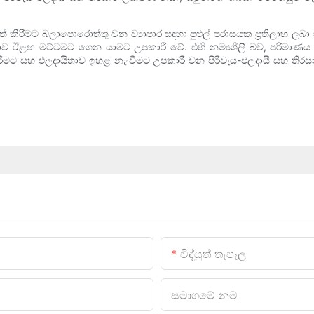
කිරීමට බලාපොරොත්තු වන ව්‍යාපාර සඳහා පුළුල් පරාසයක ප්‍රතිලාභ ලබා දෙ
ව ඊළඟ මට්ටමට ගෙන යාමට උපකාරී වේ. එහි නම්‍යශීලී බව, පරිමාණ
කිරීමට සහ ඵලදායිතාව ඉහළ නැංවීමට උපකාරී වන පිරිවැය-ඵලදායී සහ තිරසා
විද්යුත් තැපෑල
සමාගමේ නම