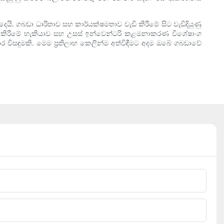
යි. ගබඩා ධාරිතාව සහ කාර්යක්ෂමතාව වැඩි කිරීමේ සිට වැඩිදියුණු
ය කිරීමේ හැකියාව සහ උසස් ඉන්වෙන්ටරි කළමනාකරණ විශේෂාංග
ර විසඳුමකි. මෙම ප්‍රතිලාභ කෙලින්ම අත්විඳීමට අදම ඔබේ ගබඩාවේ