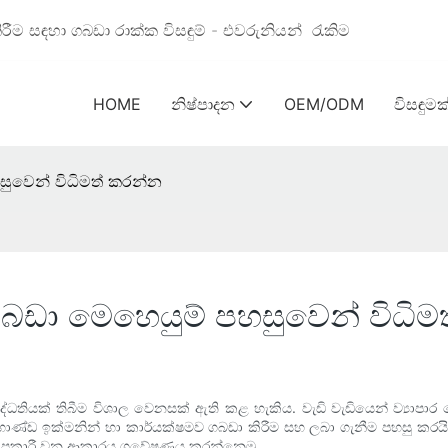
ීම සඳහා ගබඩා රාක්ක විසඳුම් - එවරුනියන්
රැකිම
HOME
නිෂ්පාදන
OEM/ODM
විසඳුමක
සුවෙන් විධිමත් කරන්න
ගබඩා මෙහෙයුම් පහසුවෙන් විධි
තියක් තිබීම විශාල වෙනසක් ඇති කළ හැකිය. වැඩි වැඩියෙන් ව්‍යාපාර 
, භාණ්ඩ ඉක්මනින් හා කාර්යක්ෂමව ගබඩා කිරීම සහ ලබා ගැනීම පහසු කරයි
රීමට උපකාරී වන ආකාරය ගවේෂණය කරන්නෙමු.