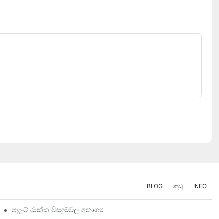
BLOG
නඩු
INFO
පැලට් රාක්ක විසඳුම්වල අනාගතය: ප්‍රවණතා සහ නවෝත්පාදන