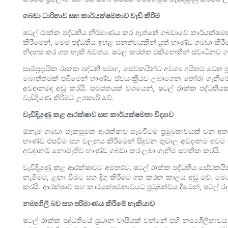
ගබඩා ධාරිතාව සහ කාර්යක්ෂමතාව වැඩි කිරීම
ෂටල් රාක්ක පද්ධතිය නිර්මාණය කර ඇත්තේ ගබඩාවේ කාර්යක්ෂමතාව
කිරීමෙන්, මෙම පද්ධතිය ඉහළ ඝනත්වයකින් යුත් භාණ්ඩ ගබඩා කි
නිදහස් කර ගත හැකි බවත්ය. ෂටල් කරත්ත එකිනෙකින් ස්වාධීනව ග
සාම්ප්‍රදායික රාක්ක පද්ධති සමඟ, සේවකයින්ට අවශ්‍ය අයිතම ව
බොත්තමක් එබීමෙන් භාණ්ඩ ස්වයංක්‍රීයව ලබාගෙන තෝරා ගැනී
අවදානමද අඩු කරයි. සමස්තයක් වශයෙන්, ෂටල් රාක්ක පද්ධතිය
වැඩිදියුණු කිරීමට උපකාරී වේ.
වැඩිදියුණු කළ ආරක්ෂාව සහ කාර්යක්ෂමතා විද්‍යාව
ඕනෑම ගබඩා සැකසුමක ආරක්ෂාව සැමවිටම ප්‍රමුඛතාවයක් වන අතර, 
භාණ්ඩ එසවීම සහ චලනය කිරීමෙන් සිදුවන තුවාල අවදානම අවම කි
අවදානම් නොමැතිව භාණ්ඩ ගබඩා කර ලබා ගැනීම සහතික කරයි.
වැඩිදියුණු කළ ආරක්ෂාවට අමතරව, ෂටල් රාක්ක පද්ධතිය සේවකයින්
නැමීමට, ළඟා වීමට සහ දිගු කිරීමට ගත කරන කාලය අඩු වේ. මෙ
කරයි. ආරක්ෂාව සහ කාර්යක්ෂමතාවයට ප්‍රමුඛත්වය දීමෙන්, ෂටල් ර
නම්‍යශීලී බව සහ පරිමාණය කිරීමේ හැකියාව
ෂටල් රාක්ක පද්ධතියේ ප්‍රධාන වාසියක් වන්නේ එහි නම්‍යශීලීභ