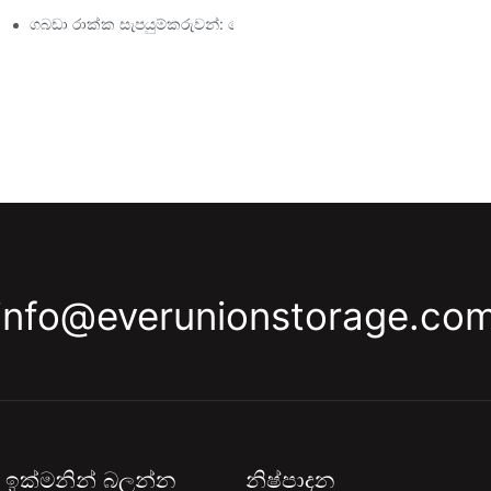
ීම
ගබඩා රාක්ක සැපයුම්කරුවන්: සොයා බැලිය යුතු දේ
info@everunionstorage.co
ඉක්මනින් බලන්න
නිෂ්පාදන