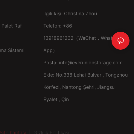
İlgili kişi: Christina Zhou
Palet Raf
Telefon: +86
13918961232（WeChat，Whats
ma Sistemi
App）
Posta:
info@everunionstorage.com
Ekle: No.338 Lehai Bulvarı, Tongzhou
Körfezi, Nantong Şehri, Jiangsu
Eyaleti, Çin
Site haritası
|
Gizlilik Politikası