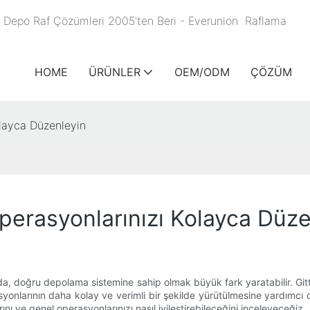
in Depo Raf Çözümleri 2005'ten Beri - Everunion
Raflama
HOME
ÜRÜNLER
OEM/ODM
ÇÖZÜM
olayca Düzenleyin
perasyonlarınızı Kolayca Düze
a, doğru depolama sistemine sahip olmak büyük fark yaratabilir. Gitt
syonlarının daha kolay ve verimli bir şekilde yürütülmesine yardımcı o
 ve genel operasyonlarınızı nasıl iyileştirebileceğini inceleyeceğiz.