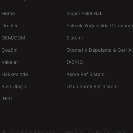
Home
Seçici Palet Rafı
Ürünler
Yüksek Yoğunluklu Depolama 
OEM/ODM
Sistemi
Çözüm
Otomatik Depolama & Geri Al
Vakalar
(AS/RS)
Hakkımızda
Asma Raf Sistemi
Bize Ulaşın
Uzun Süreli Raf Sistemi
INFO
kıllı Lojistik Ekipmanları A.Ş. - www.everunionstorage.com |