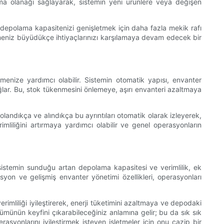
ırma olanağı sağlayarak, sistemin yeni ürünlere veya değişen
a, depolama kapasitenizi genişletmek için daha fazla mekik rafı
şletmeniz büyüdükçe ihtiyaçlarınızı karşılamaya devam edecek bir
rmenize yardımcı olabilir. Sistemin otomatik yapısı, envanter
lar. Bu, stok tükenmesini önlemeye, aşırı envanteri azaltmaya
olandıkça ve alındıkça bu ayrıntıları otomatik olarak izleyerek,
mliliğini artırmaya yardımcı olabilir ve genel operasyonların
 sistemin sunduğu artan depolama kapasitesi ve verimlilik, ek
yon ve gelişmiş envanter yönetimi özellikleri, operasyonları
imliliği iyileştirerek, enerji tüketimini azaltmaya ve depodaki
zümünün keyfini çıkarabileceğiniz anlamına gelir; bu da sık sık
rasyonlarını iyileştirmek isteyen işletmeler için onu cazip bir