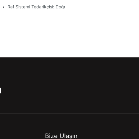
Raf Sistemi Tedarikçisi: Doğru Ortağı Seçmenin Temel Faktörleri
m
Bize Ulaşın