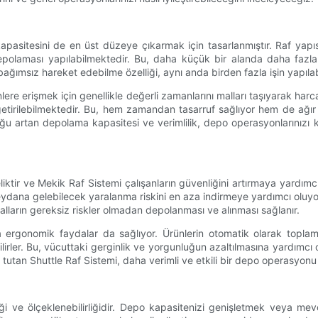
kapasitesini de en üst düzeye çıkarmak için tasarlanmıştır. Raf yapı
polaması yapılabilmektedir. Bu, daha küçük bir alanda daha fazla ü
bağımsız hareket edebilme özelliği, aynı anda birden fazla işin yapılab
nlere erişmek için genellikle değerli zamanlarını malları taşıyarak har
 getirilebilmektedir. Bu, hem zamandan tasarruf sağlıyor hem de ağı
uğu artan depolama kapasitesi ve verimlilik, depo operasyonlarınızı 
ir ve Mekik Raf Sistemi çalışanların güvenliğini artırmaya yardımcı o
meydana gelebilecek yaralanma riskini en aza indirmeye yardımcı oluyor.
lların gereksiz riskler olmadan depolanması ve alınması sağlanır.
ra ergonomik faydalar da sağlıyor. Ürünlerin otomatik olarak toplama
r. Bu, vücuttaki gerginlik ve yorgunluğun azaltılmasına yardımcı ol
tutan Shuttle Raf Sistemi, daha verimli ve etkili bir depo operasyonu 
iği ve ölçeklenebilirliğidir. Depo kapasitenizi genişletmek veya me