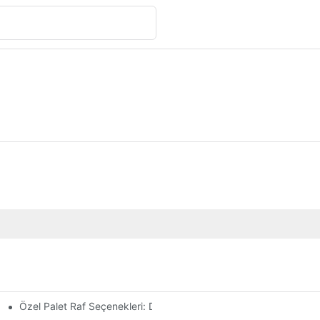
Özel Palet Raf Seçenekleri: Depolama İhtiyaçlarınıza Göre Uyar
mleri