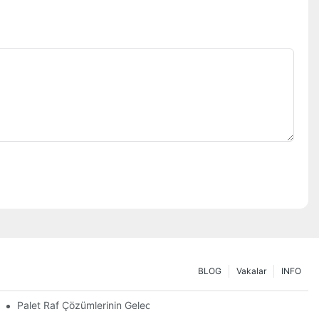
BLOG
Vakalar
INFO
lama
Palet Raf Çözümlerinin Geleceği: Trendler Ve Yenilikler