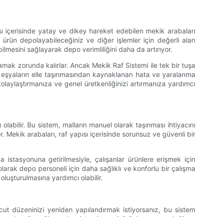
sı içerisinde yatay ve dikey hareket edebilen mekik arabaları
rün depolayabileceğiniz ve diğer işlemler için değerli alan
ilmesini sağlayarak depo verimliliğini daha da artırıyor.
camak zorunda kalırlar. Ancak Mekik Raf Sistemi ile tek bir tuşa
r eşyaların elle taşınmasından kaynaklanan hata ve yaralanma
kolaylaştırmanıza ve genel üretkenliğinizi artırmanıza yardımcı
labilir. Bu sistem, malların manuel olarak taşınması ihtiyacını
 Mekik arabaları, raf yapısı içerisinde sorunsuz ve güvenli bir
 istasyonuna getirilmesiyle, çalışanlar ürünlere erişmek için
arak depo personeli için daha sağlıklı ve konforlu bir çalışma
oluşturulmasına yardımcı olabilir.
vcut düzeninizi yeniden yapılandırmak istiyorsanız, bu sistem