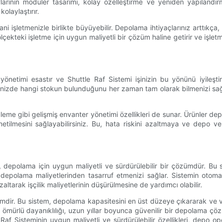
flarının modüler tasarımı, kolay özelleştirme ve yeniden yapıland
olaylaştırır.
ni işletmenizle birlikte büyüyebilir. Depolama ihtiyaçlarınız arttıkç
er ölçekteki işletme için uygun maliyetli bir çözüm haline getirir ve i
önetimi esastır ve Shuttle Raf Sistemi işinizin bu yönünü iyileşti
elinizde hangi stokun bulunduğunu her zaman tam olarak bilmenizi sağ
izleme gibi gelişmiş envanter yönetimi özellikleri de sunar. Ürünler dep
lmesini sağlayabilirsiniz. Bu, hata riskini azaltmaya ve depo veri
a, depolama için uygun maliyetli ve sürdürülebilir bir çözümdür. Bu
depolama maliyetlerinden tasarruf etmenizi sağlar. Sistemin otomas
altarak işçilik maliyetlerinin düşürülmesine de yardımcı olabilir.
imdir. Bu sistem, depolama kapasitesini en üst düzeye çıkararak ve ver
un ömürlü dayanıklılığı, uzun yıllar boyunca güvenilir bir depolama çö
 Raf Sisteminin uygun maliyetli ve sürdürülebilir özellikleri, depo ope