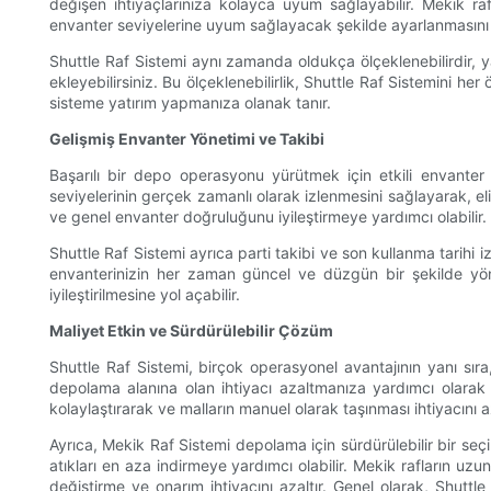
değişen ihtiyaçlarınıza kolayca uyum sağlayabilir. Mekik ra
envanter seviyelerine uyum sağlayacak şekilde ayarlanmasını k
Shuttle Raf Sistemi aynı zamanda oldukça ölçeklenebilirdir, ya
ekleyebilirsiniz. Bu ölçeklenebilirlik, Shuttle Raf Sistemini h
sisteme yatırım yapmanıza olanak tanır.
Gelişmiş Envanter Yönetimi ve Takibi
Başarılı bir depo operasyonu yürütmek için etkili envanter y
seviyelerinin gerçek zamanlı olarak izlenmesini sağlayarak, 
ve genel envanter doğruluğunu iyileştirmeye yardımcı olabilir.
Shuttle Raf Sistemi ayrıca parti takibi ve son kullanma tarihi 
envanterinizin her zaman güncel ve düzgün bir şekilde yöneti
iyileştirilmesine yol açabilir.
Maliyet Etkin ve Sürdürülebilir Çözüm
Shuttle Raf Sistemi, birçok operasyonel avantajının yanı sır
depolama alanına olan ihtiyacı azaltmanıza yardımcı olarak 
kolaylaştırarak ve malların manuel olarak taşınması ihtiyacını az
Ayrıca, Mekik Raf Sistemi depolama için sürdürülebilir bir seç
atıkları en aza indirmeye yardımcı olabilir. Mekik rafların uz
değiştirme ve onarım ihtiyacını azaltır. Genel olarak, Shuttle