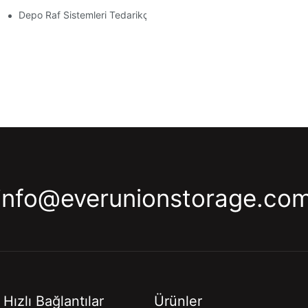
Depo Raf Sistemleri Tedarikçileri: Nelere Dikkat Edilmeli?
info@everunionstorage.co
Hızlı Bağlantılar
Ürünler