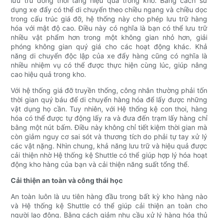
lưu trữ đồng thời tăng hiệu quả trong kho. Bằng cách sử
dụng xe đẩy có thể di chuyển theo chiều ngang và chiều dọc
trong cấu trúc giá đỡ, hệ thống này cho phép lưu trữ hàng
hóa với mật độ cao. Điều này có nghĩa là bạn có thể lưu trữ
nhiều vật phẩm hơn trong một không gian nhỏ hơn, giải
phóng không gian quý giá cho các hoạt động khác. Khả
năng di chuyển độc lập của xe đẩy hàng cũng có nghĩa là
nhiều nhiệm vụ có thể được thực hiện cùng lúc, giúp nâng
cao hiệu quả trong kho.
Với hệ thống giá đỡ truyền thống, công nhân thường phải tốn
thời gian quý báu để di chuyển hàng hóa để lấy được những
vật dụng họ cần. Tuy nhiên, với Hệ thống kệ con thoi, hàng
hóa có thể được tự động lấy ra và đưa đến trạm lấy hàng chỉ
bằng một nút bấm. Điều này không chỉ tiết kiệm thời gian mà
còn giảm nguy cơ sai sót và thương tích do phải tự tay xử lý
các vật nặng. Nhìn chung, khả năng lưu trữ và hiệu quả được
cải thiện nhờ Hệ thống kệ Shuttle có thể giúp hợp lý hóa hoạt
động kho hàng của bạn và cải thiện năng suất tổng thể.
Cải thiện an toàn và công thái học
An toàn luôn là ưu tiên hàng đầu trong bất kỳ kho hàng nào
và Hệ thống kệ Shuttle có thể giúp cải thiện an toàn cho
người lao động. Bằng cách giảm nhu cầu xử lý hàng hóa thủ