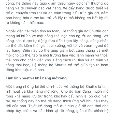
công, hệ thống này giúp giảm thiểu nguy cơ chấn thương do
nâng và di chuyển các vật nặng. Xe đẩy hàng được thiết kế
để di chuyển trơn tru và an toàn trong cấu trúc giá đỡ, đảm
bảo hàng hóa được lưu trữ và lấy ra mà không có bất kỳ rủi
ro không cần thiết nào.
Ngoài việc cải thiện tính an toàn, Hệ thống giá đỡ Shuttle còn
mang lại lợi ích về mặt công thái học cho người lao động. Với
hàng hóa được tự động đưa đến trạm lấy hàng, công nhân
có thể tiết kiệm thời gian cúi xuống, với tới và vươn người để
lấy hàng. Điều này có thể giúp giảm bớt căng thẳng và mệt
mỏi cho cơ thể, tạo ra môi trường làm việc lành mạnh và thoải
mái hơn cho nhân viên kho. Bằng cách ưu tiên sự an toàn và
công thái học, Hệ thống kệ Shuttle có thể giúp tạo ra hoạt
động kho hiệu quả hơn.
Tính linh hoạt và khả năng mở rộng
Một trong những lợi thế chính của Hệ thống kệ Shuttle là tính
linh hoạt và khả năng mở rộng. Cho dù bạn đang muốn mở
rộng khả năng lưu trữ trong kho hay cấu hình lại bố cục hiện
tại, hệ thống này có thể dễ dàng thích ứng với nhu cầu thay
đổi của bạn. Thiết kế dạng mô-đun của giá đỡ con thoi cho
phép tùy chỉnh và cấu hình lại dễ dàng, giúp điều chỉnh hệ