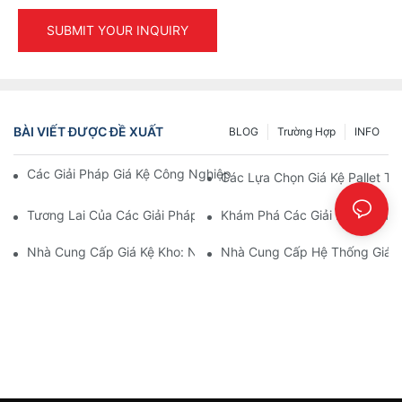
SUBMIT YOUR INQUIRY
BÀI VIẾT ĐƯỢC ĐỀ XUẤT
BLOG
Trường Hợp
INFO
Các Giải Pháp Giá Kệ Công Nghiệp Hàng Đầu Cho Quản Lý Kho
Các Lựa Chọn Giá Kệ Pallet T
Tương Lai Của Các Giải Pháp Giá Kệ Pallet: Xu Hướng Và Đổi Mớ
Khám Phá Các Giải Pháp Giá 
Nhà Cung Cấp Giá Kệ Kho: Những Điều Cần Lưu Ý
Nhà Cung Cấp Hệ Thống Giá Kệ