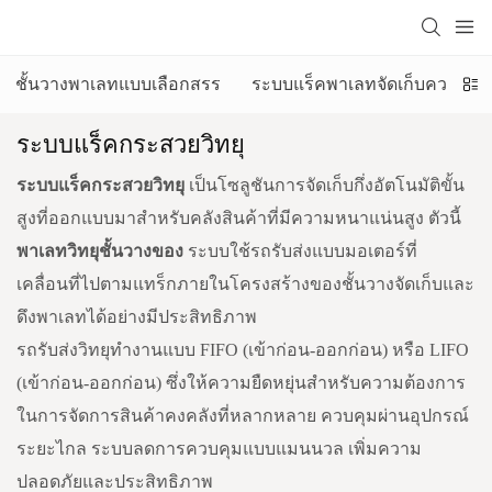
ชั้นวางพาเลทแบบเลือกสรร
ระบบแร็คพาเลทจัดเก็บความหน
ระบบแร็คกระสวยวิทยุ
ระบบแร็คกระสวยวิทยุ
เป็นโซลูชันการจัดเก็บกึ่งอัตโนมัติขั้น
สูงที่ออกแบบมาสำหรับคลังสินค้าที่มีความหนาแน่นสูง ตัวนี้
พาเลทวิทยุชั้นวางของ
ระบบใช้รถรับส่งแบบมอเตอร์ที่
เคลื่อนที่ไปตามแทร็กภายในโครงสร้างของชั้นวางจัดเก็บและ
ดึงพาเลทได้อย่างมีประสิทธิภาพ
รถรับส่งวิทยุทำงานแบบ FIFO (เข้าก่อน-ออกก่อน) หรือ LIFO
(เข้าก่อน-ออกก่อน) ซึ่งให้ความยืดหยุ่นสำหรับความต้องการ
ในการจัดการสินค้าคงคลังที่หลากหลาย ควบคุมผ่านอุปกรณ์
ระยะไกล ระบบลดการควบคุมแบบแมนนวล เพิ่มความ
ปลอดภัยและประสิทธิภาพ