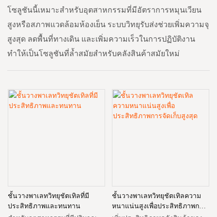
โซลูชันนี้เหมาะสำหรับอุตสาหกรรมที่มีอัตราการหมุนเวียน
สูงหรือสภาพแวดล้อมห้องเย็น ระบบวิทยุรับส่งช่วยเพิ่มความจุ
สูงสุด ลดพื้นที่ทางเดิน และเพิ่มความเร็วในการปฏิบัติงาน
ทำให้เป็นโซลูชันที่ล้ำสมัยสำหรับคลังสินค้าสมัยใหม่
ชั้นวางพาเลทวิทยุชัตเทิลที่มี
ชั้นวางพาเลทวิทยุชัตเทิลความ
ประสิทธิภาพและทนทาน
หนาแน่นสูงเพื่อประสิทธิภาพการ
จัดเก็บสูงสุด