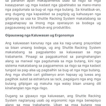
sa panahon apan makapamenos usab sa risgo sa mga
kasaypanan ug mga kadaot nga gipahinabo sa mano-mano
nga pagdumala sa bug-at nga mga butang. Sa kinatibuk-an,
ang dugang nga kapasidad sa pagtipig ug kahusayan nga
gitanyag sa usa ka Shuttle Racking System makatabang sa
pagpahapsay sa imong mga operasyon sa bodega ug
pagpauswag sa kinatibuk-ang produktibo.
Gipauswag nga Kaluwasan ug Ergonomya
Ang kaluwasan kanunay nga usa ka nag-unang prayoridad
sa bisan unsang bodega, ug ang Shuttle Racking System
makatabang sa pagpalambo sa kaluwasan sa mga
trabahante. Pinaagi sa pagpakunhod sa panginahanglan
alang sa manwal nga pagdumala sa mga butang, kini nga
sistema makatabang sa pagpamenos sa risgo sa mga kadaot
tungod sa pag-alsa ug pagbalhin sa bug-at nga mga butang.
Ang mga shuttle cart gidisenyo aron hapsay ug luwas ang
paglihok sulod sa estraktura sa rack, pagsiguro nga ang mga
butang gitipigan ug makuha nga walay bisan unsang dili
kinahanglan nga mga risgo.
Dugang sa gipaayo nga kaluwasan, ang Shuttle Racking
System nagtanyag usab og ergonomic nga mga benepisyo
alang sa mga trabahante. Uban sa mga butang nga