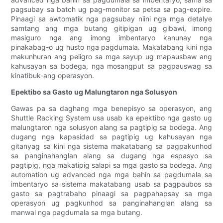
pagsubay sa batch ug pag-monitor sa petsa sa pag-expire.
Pinaagi sa awtomatik nga pagsubay niini nga mga detalye
samtang ang mga butang gitipigan ug gibawi, imong
masiguro nga ang imong imbentaryo kanunay nga
pinakabag-o ug husto nga pagdumala. Makatabang kini nga
makunhuran ang peligro sa mga sayup ug mapausbaw ang
kahusayan sa bodega, nga mosangput sa pagpauswag sa
kinatibuk-ang operasyon.
Epektibo sa Gasto ug Malungtaron nga Solusyon
Gawas pa sa daghang mga benepisyo sa operasyon, ang
Shuttle Racking System usa usab ka epektibo nga gasto ug
malungtaron nga solusyon alang sa pagtipig sa bodega. Ang
dugang nga kapasidad sa pagtipig ug kahusayan nga
gitanyag sa kini nga sistema makatabang sa pagpakunhod
sa panginahanglan alang sa dugang nga espasyo sa
pagtipig, nga makatipig salapi sa mga gasto sa bodega. Ang
automation ug advanced nga mga bahin sa pagdumala sa
imbentaryo sa sistema makatabang usab sa pagpaubos sa
gasto sa pagtrabaho pinaagi sa pagpahapsay sa mga
operasyon ug pagkunhod sa panginahanglan alang sa
manwal nga pagdumala sa mga butang.