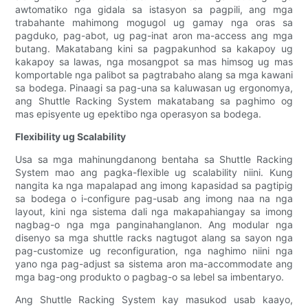
awtomatiko nga gidala sa istasyon sa pagpili, ang mga
trabahante mahimong mogugol ug gamay nga oras sa
pagduko, pag-abot, ug pag-inat aron ma-access ang mga
butang. Makatabang kini sa pagpakunhod sa kakapoy ug
kakapoy sa lawas, nga mosangpot sa mas himsog ug mas
komportable nga palibot sa pagtrabaho alang sa mga kawani
sa bodega. Pinaagi sa pag-una sa kaluwasan ug ergonomya,
ang Shuttle Racking System makatabang sa paghimo og
mas episyente ug epektibo nga operasyon sa bodega.
Flexibility ug Scalability
Usa sa mga mahinungdanong bentaha sa Shuttle Racking
System mao ang pagka-flexible ug scalability niini. Kung
nangita ka nga mapalapad ang imong kapasidad sa pagtipig
sa bodega o i-configure pag-usab ang imong naa na nga
layout, kini nga sistema dali nga makapahiangay sa imong
nagbag-o nga mga panginahanglanon. Ang modular nga
disenyo sa mga shuttle racks nagtugot alang sa sayon nga
pag-customize ug reconfiguration, nga naghimo niini nga
yano nga pag-adjust sa sistema aron ma-accommodate ang
mga bag-ong produkto o pagbag-o sa lebel sa imbentaryo.
Ang Shuttle Racking System kay masukod usab kaayo,