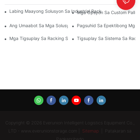
Labing Maayong Solusyon Sa Industrial Racking Para Sa Epek
Mga Opsyon Sa Custom Pallet
Ang Umaabot Sa Mga Solusyon Sa Pallet Rack: Mga Uso Ug In
Pagsuhid Sa Epektibong Mga S
Mga Tigsuplay Sa Racking Sa Bodega: Unsay Pangitaon
Tigsuplay Sa Sistema Sa Rack
Copyright © 2026 Everunion Intelligent Logistics Equipment Co.,
LTD - www.everunionstorage.com |
Sitemap
|
Patakaran sa
Pagkapribado