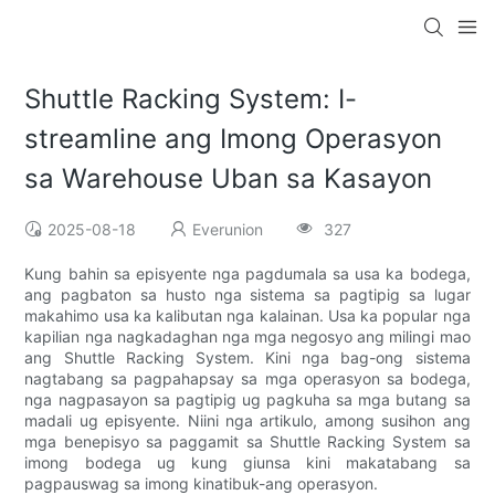
Shuttle Racking System: I-
streamline ang Imong Operasyon
sa Warehouse Uban sa Kasayon
2025-08-18
Everunion
327
Kung bahin sa episyente nga pagdumala sa usa ka bodega,
ang pagbaton sa husto nga sistema sa pagtipig sa lugar
makahimo usa ka kalibutan nga kalainan. Usa ka popular nga
kapilian nga nagkadaghan nga mga negosyo ang milingi mao
ang Shuttle Racking System. Kini nga bag-ong sistema
nagtabang sa pagpahapsay sa mga operasyon sa bodega,
nga nagpasayon sa pagtipig ug pagkuha sa mga butang sa
madali ug episyente. Niini nga artikulo, among susihon ang
mga benepisyo sa paggamit sa Shuttle Racking System sa
imong bodega ug kung giunsa kini makatabang sa
pagpauswag sa imong kinatibuk-ang operasyon.