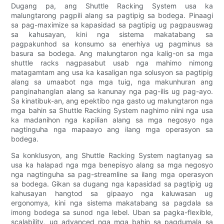
Dugang pa, ang Shuttle Racking System usa ka
malungtarong pagpili alang sa pagtipig sa bodega. Pinaagi
sa pag-maximize sa kapasidad sa pagtipig ug pagpauswag
sa kahusayan, kini nga sistema makatabang sa
pagpakunhod sa konsumo sa enerhiya ug pagminus sa
basura sa bodega. Ang malungtaron nga kalig-on sa mga
shuttle racks nagpasabut usab nga mahimo nimong
matagamtam ang usa ka kasaligan nga solusyon sa pagtipig
alang sa umaabot nga mga tuig, nga makunhuran ang
panginahanglan alang sa kanunay nga pag-ilis ug pag-ayo.
Sa kinatibuk-an, ang epektibo nga gasto ug malungtaron nga
mga bahin sa Shuttle Racking System naghimo niini nga usa
ka madanihon nga kapilian alang sa mga negosyo nga
nagtinguha nga mapaayo ang ilang mga operasyon sa
bodega.
Sa konklusyon, ang Shuttle Racking System nagtanyag sa
usa ka halapad nga mga benepisyo alang sa mga negosyo
nga nagtinguha sa pag-streamline sa ilang mga operasyon
sa bodega. Gikan sa dugang nga kapasidad sa pagtipig ug
kahusayan hangtod sa gipaayo nga kaluwasan ug
ergonomya, kini nga sistema makatabang sa pagdala sa
imong bodega sa sunod nga lebel. Uban sa pagka-flexible,
scalability, ug advanced nga mga bahin sa pagdumala sa