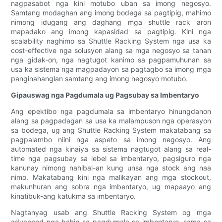
nagpasabot nga kini motubo uban sa imong negosyo.
Samtang modaghan ang imong bodega sa pagtipig, mahimo
nimong idugang ang daghang mga shuttle rack aron
mapadako ang imong kapasidad sa pagtipig. Kini nga
scalability naghimo sa Shuttle Racking System nga usa ka
cost-effective nga solusyon alang sa mga negosyo sa tanan
nga gidak-on, nga nagtugot kanimo sa pagpamuhunan sa
usa ka sistema nga magpadayon sa pagtagbo sa imong mga
panginahanglan samtang ang imong negosyo motubo.
Gipauswag nga Pagdumala ug Pagsubay sa Imbentaryo
Ang epektibo nga pagdumala sa imbentaryo hinungdanon
alang sa pagpadagan sa usa ka malampuson nga operasyon
sa bodega, ug ang Shuttle Racking System makatabang sa
pagpalambo niini nga aspeto sa imong negosyo. Ang
automated nga kinaiya sa sistema nagtugot alang sa real-
time nga pagsubay sa lebel sa imbentaryo, pagsiguro nga
kanunay nimong nahibal-an kung unsa nga stock ang naa
nimo. Makatabang kini nga malikayan ang mga stockout,
makunhuran ang sobra nga imbentaryo, ug mapaayo ang
kinatibuk-ang katukma sa imbentaryo.
Nagtanyag usab ang Shuttle Racking System og mga
advanced nga bahin sa pagdumala sa imbentaryo, sama sa