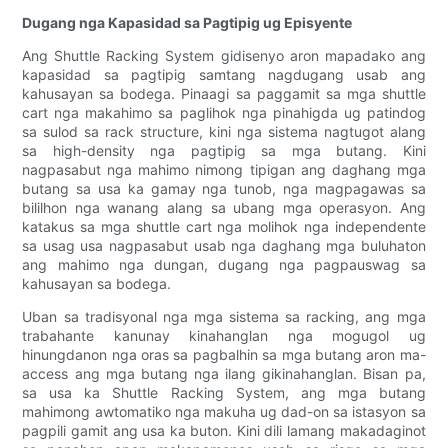
Dugang nga Kapasidad sa Pagtipig ug Episyente
Ang Shuttle Racking System gidisenyo aron mapadako ang
kapasidad sa pagtipig samtang nagdugang usab ang
kahusayan sa bodega. Pinaagi sa paggamit sa mga shuttle
cart nga makahimo sa paglihok nga pinahigda ug patindog
sa sulod sa rack structure, kini nga sistema nagtugot alang
sa high-density nga pagtipig sa mga butang. Kini
nagpasabut nga mahimo nimong tipigan ang daghang mga
butang sa usa ka gamay nga tunob, nga magpagawas sa
bililhon nga wanang alang sa ubang mga operasyon. Ang
katakus sa mga shuttle cart nga molihok nga independente
sa usag usa nagpasabut usab nga daghang mga buluhaton
ang mahimo nga dungan, dugang nga pagpauswag sa
kahusayan sa bodega.
Uban sa tradisyonal nga mga sistema sa racking, ang mga
trabahante kanunay kinahanglan nga mogugol ug
hinungdanon nga oras sa pagbalhin sa mga butang aron ma-
access ang mga butang nga ilang gikinahanglan. Bisan pa,
sa usa ka Shuttle Racking System, ang mga butang
mahimong awtomatiko nga makuha ug dad-on sa istasyon sa
pagpili gamit ang usa ka buton. Kini dili lamang makadaginot