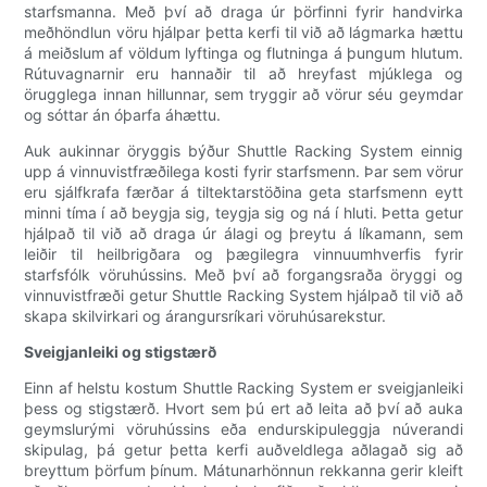
starfsmanna. Með því að draga úr þörfinni fyrir handvirka
meðhöndlun vöru hjálpar þetta kerfi til við að lágmarka hættu
á meiðslum af völdum lyftinga og flutninga á þungum hlutum.
Rútuvagnarnir eru hannaðir til að hreyfast mjúklega og
örugglega innan hillunnar, sem tryggir að vörur séu geymdar
og sóttar án óþarfa áhættu.
Auk aukinnar öryggis býður Shuttle Racking System einnig
upp á vinnuvistfræðilega kosti fyrir starfsmenn. Þar sem vörur
eru sjálfkrafa færðar á tiltektarstöðina geta starfsmenn eytt
minni tíma í að beygja sig, teygja sig og ná í hluti. Þetta getur
hjálpað til við að draga úr álagi og þreytu á líkamann, sem
leiðir til heilbrigðara og þægilegra vinnuumhverfis fyrir
starfsfólk vöruhússins. Með því að forgangsraða öryggi og
vinnuvistfræði getur Shuttle Racking System hjálpað til við að
skapa skilvirkari og árangursríkari vöruhúsarekstur.
Sveigjanleiki og stigstærð
Einn af helstu kostum Shuttle Racking System er sveigjanleiki
þess og stigstærð. Hvort sem þú ert að leita að því að auka
geymslurými vöruhússins eða endurskipuleggja núverandi
skipulag, þá getur þetta kerfi auðveldlega aðlagað sig að
breyttum þörfum þínum. Mátunarhönnun rekkanna gerir kleift