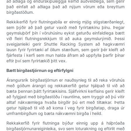
að aðlaga og endurskipuleggja kerfið auðveldlega, sem gerir
það einfalt að aðlaga það að nýjum vörum eða breyttum
birgðastöðum.
Rekkikerfið fyrir flutningabíla er einnig mjög stigstærðanlegt,
sem þýðir að það getur vaxið með fyrirtækinu þínu. Þegar
geymsluþörf þín í vöruhúsinu eykst geturðu einfaldlega bætt
við fleiri flutningsrekkjum til að auka geymslurýmið. Þessi
sveigjanleiki gerir Shuttle Racking System að hagkvæmri
lausn fyrir fyrirtæki af öllum stærðum, sem gerir þér kleift að
fjárfesta í kerfi sem mun halda áfram að uppfylla þarfir þínar
eftir því sem fyrirtækið þitt vex.
Bætt birgðastjórnun og eftirfylgni
Árangursrík birgðastjórnun er nauðsynleg til að reka vöruhús
með góðum árangri og rekkakerfið getur hjálpað til við að
bæta þennan þátt fyrirtækisins. Sjálfvirkni kerfisins gerir kleift
að fylgjast með birgðastöðu í rauntíma, sem tryggir að þú vitir
alltaf nákvæmlega hvaða birgðir þú ert með tiltækar. Þetta
getur hjálpað til við að koma í veg fyrir birgðatap, draga úr
umframbirgðum og bæta nákvæmni birgða í heild.
Rekkakerfið fyrir flutninga býður einnig upp á háþróaða
birgðastjórnunareiginleika, svo sem loturakning og eftirlit með