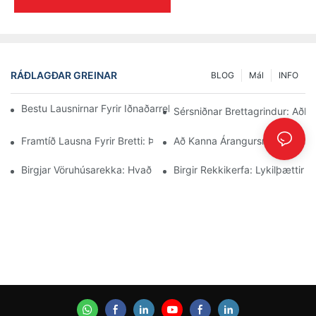
RÁÐLAGÐAR GREINAR
BLOG
Mál
INFO
Bestu Lausnirnar Fyrir Iðnaðarrekki Fyrir Skilvirka Vöruhúsastjór
Sérsniðnar Brettagrindur: Aðla
Framtíð Lausna Fyrir Bretti: Þróun Og Nýjungar
Að Kanna Árangursríkar Geymsluh
Birgjar Vöruhúsarekka: Hvað Ber Að Leita Að
Birgir Rekkikerfa: Lykilþættir 