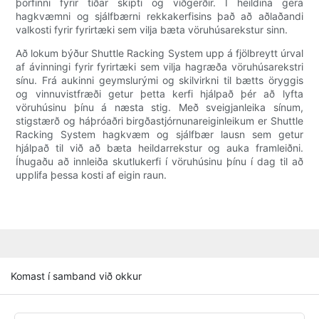
þörfinni fyrir tíðar skipti og viðgerðir. Í heildina gera
hagkvæmni og sjálfbærni rekkakerfisins það að aðlaðandi
valkosti fyrir fyrirtæki sem vilja bæta vöruhúsarekstur sinn.
Að lokum býður Shuttle Racking System upp á fjölbreytt úrval
af ávinningi fyrir fyrirtæki sem vilja hagræða vöruhúsarekstri
sínu. Frá aukinni geymslurými og skilvirkni til bætts öryggis
og vinnuvistfræði getur þetta kerfi hjálpað þér að lyfta
vöruhúsinu þínu á næsta stig. Með sveigjanleika sínum,
stigstærð og háþróaðri birgðastjórnunareiginleikum er Shuttle
Racking System hagkvæm og sjálfbær lausn sem getur
hjálpað til við að bæta heildarrekstur og auka framleiðni.
Íhugaðu að innleiða skutlukerfi í vöruhúsinu þínu í dag til að
upplifa þessa kosti af eigin raun.
Komast í samband við okkur