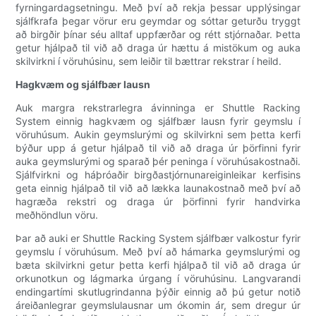
fyrningardagsetningu. Með því að rekja þessar upplýsingar
sjálfkrafa þegar vörur eru geymdar og sóttar geturðu tryggt
að birgðir þínar séu alltaf uppfærðar og rétt stjórnaðar. Þetta
getur hjálpað til við að draga úr hættu á mistökum og auka
skilvirkni í vöruhúsinu, sem leiðir til bættrar rekstrar í heild.
Hagkvæm og sjálfbær lausn
Auk margra rekstrarlegra ávinninga er Shuttle Racking
System einnig hagkvæm og sjálfbær lausn fyrir geymslu í
vöruhúsum. Aukin geymslurými og skilvirkni sem þetta kerfi
býður upp á getur hjálpað til við að draga úr þörfinni fyrir
auka geymslurými og sparað þér peninga í vöruhúsakostnaði.
Sjálfvirkni og háþróaðir birgðastjórnunareiginleikar kerfisins
geta einnig hjálpað til við að lækka launakostnað með því að
hagræða rekstri og draga úr þörfinni fyrir handvirka
meðhöndlun vöru.
Þar að auki er Shuttle Racking System sjálfbær valkostur fyrir
geymslu í vöruhúsum. Með því að hámarka geymslurými og
bæta skilvirkni getur þetta kerfi hjálpað til við að draga úr
orkunotkun og lágmarka úrgang í vöruhúsinu. Langvarandi
endingartími skutlugrindanna þýðir einnig að þú getur notið
áreiðanlegrar geymslulausnar um ókomin ár, sem dregur úr