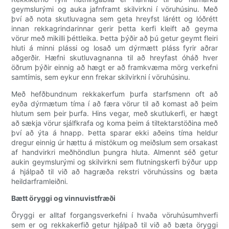
geymslurými og auka jafnframt skilvirkni í vöruhúsinu. Með
því að nota skutluvagna sem geta hreyfst lárétt og lóðrétt
innan rekkagrindarinnar gerir þetta kerfi kleift að geyma
vörur með mikilli þéttleika. Þetta þýðir að þú getur geymt fleiri
hluti á minni plássi og losað um dýrmætt pláss fyrir aðrar
aðgerðir. Hæfni skutluvagnanna til að hreyfast óháð hver
öðrum þýðir einnig að hægt er að framkvæma mörg verkefni
samtímis, sem eykur enn frekar skilvirkni í vöruhúsinu.
Með hefðbundnum rekkakerfum þurfa starfsmenn oft að
eyða dýrmætum tíma í að færa vörur til að komast að þeim
hlutum sem þeir þurfa. Hins vegar, með skutlukerfi, er hægt
að sækja vörur sjálfkrafa og koma þeim á tiltektarstöðina með
því að ýta á hnapp. Þetta sparar ekki aðeins tíma heldur
dregur einnig úr hættu á mistökum og meiðslum sem orsakast
af handvirkri meðhöndlun þungra hluta. Almennt séð getur
aukin geymslurými og skilvirkni sem flutningskerfi býður upp
á hjálpað til við að hagræða rekstri vöruhússins og bæta
heildarframleiðni.
Bætt öryggi og vinnuvistfræði
Öryggi er alltaf forgangsverkefni í hvaða vöruhúsumhverfi
sem er og rekkakerfið getur hjálpað til við að bæta öryggi