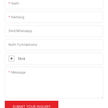
Nafn
Netfang
Sími/whatsapp
Nafn Fyrirtækisins
Skrá
Message
SUBMIT YOUR INQUIRY