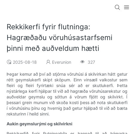
Rekkikerfi fyrir flutninga:
Hagræðaðu vöruhúsastarfsemi
þinni með auðveldum hætti
2025-08-18
Everunion
327
Þegar kemur að því að stjórna vöruhúsi á skilvirkan hátt getur
rétt geymslukerfi skipt sköpum. Einn vinsæll valkostur sem
fleiri og fleiri fyrirtæki snúa sér að er skutlukerfi. Þetta
nýstárlega kerfi hjálpar til við að hagræða vöruhúsarekstur og
auðveldar geymslu og sóttun á vörum fljótt og skilvirkt. Í
þessari grein munum við skoða kosti þess að nota skutlukerfi
í vöruhúsinu þínu og hvernig það getur hjálpað til við að bæta
reksturinn í heild sinni.
Aukin geymslurými og skilvirkni
Rekkikerfið fyrir flutningabíla er hannað til að hámarka