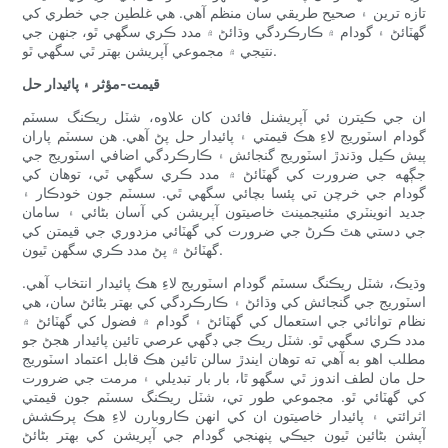
تازه ترين ۽ صحيح طريقي سان منظم آهي. هي غلطين جي خطري کي
گهٽائڻ ۽ گودام ۾ ڪارڪردگي وڌائڻ ۾ مدد ڪري سگهي ٿو، جنهن جي
نتيجي ۾ مجموعي آپريشن بهتر ٿي سگهي ٿو.
قيمت-مؤثر ۽ پائيدار حل
ان جي ڪيترن ئي آپريشنل فائدن کان علاوه، شٽل ريڪنگ سسٽم
گودام اسٽوريج لاءِ هڪ قيمتي ۽ پائيدار حل پڻ آهي. هن سسٽم پاران
پيش ڪيل وڌندڙ اسٽوريج گنجائش ۽ ڪارڪردگي اضافي اسٽوريج جي
جڳهه جي ضرورت کي گهٽائڻ ۾ مدد ڪري سگهي ٿي، توهان کي
گودام جي خرچن تي پئسا بچائي سگهي ٿي. سسٽم جون خودڪار ۽
جديد انوینٽري مئنيجمينٽ خاصيتون آپريشن کي آسان بڻائي ۽ سامان
جي دستي هٿ ڪرڻ جي ضرورت کي گهٽائي مزدوري جي قيمتن کي
گهٽائڻ ۾ پڻ مدد ڪري سگهن ٿيون.
وڌيڪ، شٽل ريڪنگ سسٽم گودام اسٽوريج لاءِ هڪ پائيدار انتخاب آهي.
اسٽوريج جي گنجائش کي وڌائڻ ۽ ڪارڪردگي کي بهتر بڻائڻ سان، هي
نظام توانائي جي استعمال کي گهٽائڻ ۽ گودام ۾ فضول کي گهٽائڻ ۾
مدد ڪري سگهي ٿو. شٽل ريڪ جي ڊگهي عرصي تائين پائيدار هجڻ جو
مطلب اهو به آهي ته توهان ايندڙ سالن تائين هڪ قابل اعتماد اسٽوريج
حل مان لطف اندوز ٿي سگهو ٿا، بار بار تبديلي ۽ مرمت جي ضرورت
کي گهٽائي ٿو. مجموعي طور تي، شٽل ريڪنگ سسٽم جون قيمتي
اثرائتي ۽ پائيدار خاصيتون ان کي انهن ڪاروبارن لاءِ هڪ پرڪشش
آپشن بڻائين ٿيون جيڪي پنهنجي گودام جي آپريشن کي بهتر بڻائڻ