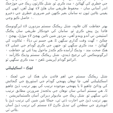
جي خطري کي گهٽائڻ ۾ مدد ڪري ٿو. شٽل ڪارٽون ريڪ جي جوڙجڪ
اندر آساني سان ۽ محفوظ طريقي سان هلڻ لاءِ ٺهيل آهن، انهي کي
يقيني بڻائين ٿيون ته سامان بغير ڪنهن غير ضروري خطري جي ذخيرو
۽ حاصل ڪيو وڃي.
بهتر حفاظت کان علاوه، شٽل ريڪنگ سسٽم مزدورن لاءِ ايرگونومڪ
فائدا پڻ پيش ڪري ٿو. سامان کي خودڪار طريقي سان پڪنگ
اسٽيشن تي آندو ويندو آهي، مزدور شين تائين پهچڻ لاءِ موڙڻ، پهچڻ ۽
ڇڪڻ ۾ گهٽ وقت گذاري سگهن ٿا. هي جسم تي دٻاءُ ۽ ٿڪاوٽ کي
گهٽائڻ ۾ مدد ڪري سگهي ٿو، جنهن جي ڪري گودام جي عملي لاءِ
هڪ صحت مند ۽ وڌيڪ آرامده ڪم ڪندڙ ماحول پيدا ٿئي ٿو. حفاظت ۽
ايرگونومڪس کي ترجيح ڏيندي، شٽل ريڪنگ سسٽم وڌيڪ ڪارآمد ۽
اثرائتو گودام آپريشن ٺاهڻ ۾ مدد ڪري سگهي ٿو.
لچڪ ۽ اسڪيليبلٽي
شٽل ريڪنگ سسٽم جي اهم فائدن مان هڪ ان جي لچڪ ۽
اسڪيليبلٽي آهي. ڇا توهان پنهنجي گودام جي اسٽوريج جي گنجائش
کي وڌائڻ چاهيو ٿا يا پنهنجي موجوده ترتيب کي ٻيهر ترتيب ڏيڻ چاهيو
ٿا، هي سسٽم آساني سان توهان جي بدلجندڙ ضرورتن مطابق ترتيب
ڏئي سگهي ٿو. شٽل ريڪ جي ماڊيولر ڊيزائن آسان ڪسٽمائيزيشن ۽
ٻيهر ترتيب ڏيڻ جي اجازت ڏئي ٿي، جيڪا نئين شين کي ترتيب ڏيڻ يا
انوینٽري جي سطحن کي تبديل ڪرڻ لاءِ سسٽم کي ترتيب ڏيڻ آسان
بڻائي ٿي.