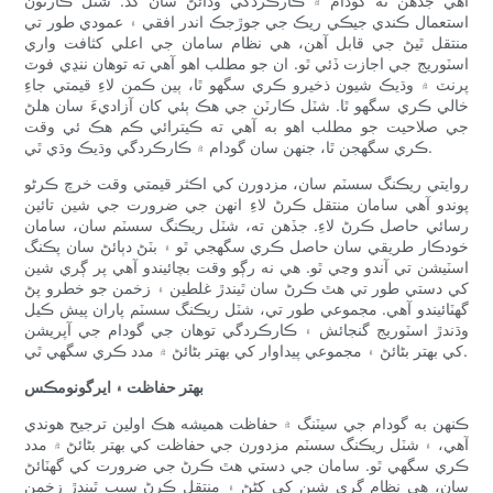
آهي جڏهن ته گودام ۾ ڪارڪردگي وڌائڻ سان گڏ. شٽل ڪارٽون
استعمال ڪندي جيڪي ريڪ جي جوڙجڪ اندر افقي ۽ عمودي طور تي
منتقل ٿيڻ جي قابل آهن، هي نظام سامان جي اعلي کثافت واري
اسٽوريج جي اجازت ڏئي ٿو. ان جو مطلب اهو آهي ته توهان ننڍي فوٽ
پرنٽ ۾ وڌيڪ شيون ذخيرو ڪري سگهو ٿا، ٻين ڪمن لاءِ قيمتي جاءِ
خالي ڪري سگهو ٿا. شٽل ڪارٽن جي هڪ ٻئي کان آزاديءَ سان هلڻ
جي صلاحيت جو مطلب اهو به آهي ته ڪيترائي ڪم هڪ ئي وقت
ڪري سگهجن ٿا، جنهن سان گودام ۾ ڪارڪردگي وڌيڪ وڌي ٿي.
روايتي ريڪنگ سسٽم سان، مزدورن کي اڪثر قيمتي وقت خرچ ڪرڻو
پوندو آهي سامان منتقل ڪرڻ لاءِ انهن جي ضرورت جي شين تائين
رسائي حاصل ڪرڻ لاءِ. جڏهن ته، شٽل ريڪنگ سسٽم سان، سامان
خودڪار طريقي سان حاصل ڪري سگهجي ٿو ۽ بٽڻ دٻائڻ سان پڪنگ
اسٽيشن تي آندو وڃي ٿو. هي نه رڳو وقت بچائيندو آهي پر ڳري شين
کي دستي طور تي هٿ ڪرڻ سان ٿيندڙ غلطين ۽ زخمن جو خطرو پڻ
گهٽائيندو آهي. مجموعي طور تي، شٽل ريڪنگ سسٽم پاران پيش ڪيل
وڌندڙ اسٽوريج گنجائش ۽ ڪارڪردگي توهان جي گودام جي آپريشن
کي بهتر بڻائڻ ۽ مجموعي پيداوار کي بهتر بڻائڻ ۾ مدد ڪري سگهي ٿي.
بهتر حفاظت ۽ ايرگونومڪس
ڪنهن به گودام جي سيٽنگ ۾ حفاظت هميشه هڪ اولين ترجيح هوندي
آهي، ۽ شٽل ريڪنگ سسٽم مزدورن جي حفاظت کي بهتر بڻائڻ ۾ مدد
ڪري سگهي ٿو. سامان جي دستي هٿ ڪرڻ جي ضرورت کي گهٽائڻ
سان، هي نظام ڳري شين کي کڻڻ ۽ منتقل ڪرڻ سبب ٿيندڙ زخمن