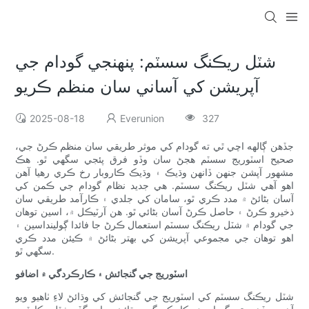
شٽل ريڪنگ سسٽم: پنهنجي گودام جي
آپريشن کي آساني سان منظم ڪريو
2025-08-18
Everunion
327
جڏهن ڳالهه اچي ٿي ته گودام کي موثر طريقي سان منظم ڪرڻ جي،
صحيح اسٽوريج سسٽم هجڻ سان وڏو فرق پئجي سگهي ٿو. هڪ
مشهور آپشن جنهن ڏانهن وڌيڪ ۽ وڌيڪ ڪاروبار رخ ڪري رهيا آهن
اهو آهي شٽل ريڪنگ سسٽم. هي جديد نظام گودام جي ڪمن کي
آسان بڻائڻ ۾ مدد ڪري ٿو، سامان کي جلدي ۽ ڪارآمد طريقي سان
ذخيرو ڪرڻ ۽ حاصل ڪرڻ آسان بڻائي ٿو. هن آرٽيڪل ۾، اسين توهان
جي گودام ۾ شٽل ريڪنگ سسٽم استعمال ڪرڻ جا فائدا ڳولينداسين ۽
اهو توهان جي مجموعي آپريشن کي بهتر بڻائڻ ۾ ڪيئن مدد ڪري
سگهي ٿو.
اسٽوريج جي گنجائش ۽ ڪارڪردگي ۾ اضافو
شٽل ريڪنگ سسٽم کي اسٽوريج جي گنجائش کي وڌائڻ لاءِ ٺاهيو ويو