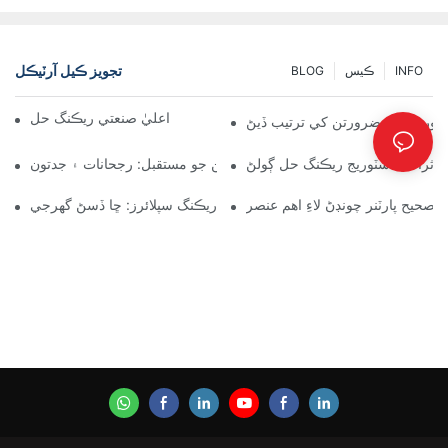
تجويز ڪيل آرٽيڪل
INFO
ڪيس
BLOG
موثر گودام جي انتظام لاءِ اعليٰ صنعتي ريڪنگ حل
سٽوريج جي ضرورتن کي ترتيب ڏيڻ
ِ اثرائتي اسٽوريج ريڪنگ حل ڳولڻ
پيلٽ ريڪ حلن جو مستقبل: رجحانات ۽ جدتون
صحيح پارٽنر چونڊڻ لاءِ اهم عنصر
گودام ريڪنگ سپلائرز: ڇا ڏسڻ گهرجي