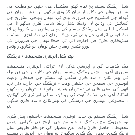
شٽل ريڪنگ سسٽم پڻ تمام گهڻو اسڪيلبل آهي، جنهن جو مطلب آهي
ته اهو توهان جي ڪاروبار سان گڏ وڌي سگهي ٿو. جيئن توهان جي
گودام جي اسٽوريج جي ضرورت وڌي ٿي، توهان پنهنجي اسٽوريج جي
گنجائش کي وڌائڻ لاءِ وڌيڪ شٽل ريڪ شامل ڪري سگهو ٿا. هي
اسڪيل ايبلٽي شٽل ريڪنگ سسٽم کي سڀني سائزن جي ڪاروبارن لاءِ
هڪ قيمتي اثرائتي حل بڻائي ٿي، جيڪا توهان کي هڪ اهڙي سسٽم ۾
سيڙپڪاري ڪرڻ جي اجازت ڏئي ٿي جيڪا توهان جي ضرورتن کي
پورو ڪندي رهندي جيئن توهان جو ڪاروبار وڌندو.
بهتر ڪيل انوینٽري مئنيجمينٽ ۽ ٽريڪنگ
هڪ ڪامياب گودام آپريشن هلائڻ لاءِ اثرائتي انوینٽري مئنيجمينٽ
ضروري آهي، ۽ شٽل ريڪنگ سسٽم توهان جي ڪاروبار جي هن پهلو
کي بهتر بڻائڻ ۾ مدد ڪري سگهي ٿو. سسٽم جي خودڪار نوعيت
انوینٽري جي سطحن جي حقيقي وقت ۾ ٽريڪنگ جي اجازت ڏئي ٿي،
انهي کي يقيني بڻائي ٿي ته توهان هميشه ڄاڻو ٿا ته توهان وٽ ڪهڙو
اسٽاڪ آهي. هي اسٽاڪ آئوٽ کي روڪڻ، اضافي انوینٽري کي گهٽائڻ،
۽ مجموعي انوینٽري جي درستگي کي بهتر بڻائڻ ۾ مدد ڪري سگهي
ٿو.
شٽل ريڪنگ سسٽم پڻ جديد انوینٽري مئنيجمينٽ خاصيتون پيش ڪري
ٿو، جهڙوڪ بيچ ٽريڪنگ ۽ ختم ٿيڻ جي تاريخ جي نگراني. شيون
محفوظ ۽ حاصل ڪرڻ وقت انهن تفصيلن کي خودڪار طريقي سان
ٽريڪ ڪندي، توهان پڪ ڪري سگهو ٿا ته توهان جي انوینٽري هميشه