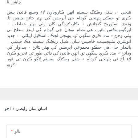
چاهين ٿا.
نتيجي ۾، شٽل ريڪنگ سسٽم انهن ڪاروبارن لاءِ وسيع فائدن پيش
ڪري ٿو جيڪي پنهنجي گودام جي آپريشن کي بهتر بڻائڻ چاهين ٿا.
وڌندڙ اسٽوريج گنجائش ۽ ڪارڪردگي کان وٺي بهتر حفاظت ۽
ايرگونومڪس تائين، هي نظام توهان جي گودام کي ايندڙ سطح تي
وٺي وڃڻ ۾ مدد ڪري سگهي ٿو. پنهنجي لچڪ، اسڪيل ايبلٽي، ۽ جديد
انوینٽري مئنيجمينٽ خاصيتن سان، شٽل ريڪنگ سسٽم هڪ قيمتي ۽
پائيدار حل آهي جيڪو مجموعي آپريشن کي بهتر بڻائڻ ۽ پيداوار کي
وڌائڻ ۾ مدد ڪري سگهي ٿو. انهن فائدن کي ذاتي طور تي تجربو ڪرڻ
لاءِ اڄ ئي پنهنجي گودام ۾ شٽل ريڪنگ سسٽم لاڳو ڪرڻ تي غور
ڪريو.
اسان سان رابطي ۾ اچو
نالو