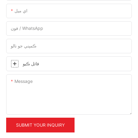
اي ميل
فون / WhatsApp
ڪمپني جو نالو
فائل ڪيو
Message
SUBMIT YOUR INQUIRY