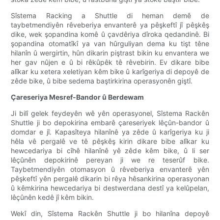
Sîstema Racking a Shuttle di heman demê de
taybetmendiyên rêveberiya envanterê ya pêşkeftî jî pêşkêş
dike, wek şopandina komê û çavdêriya dîroka qedandinê. Bi
şopandina otomatîkî ya van hûrguliyan dema ku tişt têne
hilanîn û wergirtin, hûn dikarin piştrast bikin ku envantera we
her gav nûjen e û bi rêkûpêk tê rêvebirin. Ev dikare bibe
alîkar ku xetera xeletiyan kêm bike û karîgeriya di depoyê de
zêde bike, û bibe sedema baştirkirina operasyonên giştî.
Çareseriya Mesref-Bandor û Berdewam
Ji bilî gelek feydeyên wê yên operasyonel, Sîstema Rackên
Shuttle ji bo depokirina embarê çareseriyek lêçûn-bandor û
domdar e jî. Kapasîteya hilanînê ya zêde û karîgeriya ku ji
hêla vê pergalê ve tê pêşkêş kirin dikare bibe alîkar ku
hewcedariya bi cîhê hilanînê yê zêde kêm bike, û li ser
lêçûnên depokirinê pereyan ji we re teserûf bike.
Taybetmendiyên otomasyon û rêveberiya envanterê yên
pêşkeftî yên pergalê dikarin bi rêya hêsankirina operasyonan
û kêmkirina hewcedariya bi destwerdana destî ya kelûpelan,
lêçûnên kedê jî kêm bikin.
Wekî din, Sîstema Rackên Shuttle ji bo hilanîna depoyê