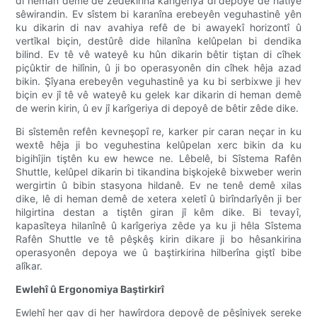
di heman demê de zêdekirina karîgeriya di depoyê de hatiye
sêwirandin. Ev sîstem bi karanîna erebeyên veguhastinê yên
ku dikarin di nav avahiya refê de bi awayekî horizontî û
vertîkal biçin, destûrê dide hilanîna kelûpelan bi dendika
bilind. Ev tê vê wateyê ku hûn dikarin bêtir tiştan di cîhek
piçûktir de hilînin, û ji bo operasyonên din cîhek hêja azad
bikin. Şîyana erebeyên veguhastinê ya ku bi serbixwe ji hev
biçin ev jî tê vê wateyê ku gelek kar dikarin di heman demê
de werin kirin, û ev jî karîgeriya di depoyê de bêtir zêde dike.
Bi sîstemên refên kevneşopî re, karker pir caran neçar in ku
wextê hêja ji bo veguhestina kelûpelan xerc bikin da ku
bigihîjin tiştên ku ew hewce ne. Lêbelê, bi Sîstema Rafên
Shuttle, kelûpel dikarin bi tikandina bişkojekê bixweber werin
wergirtin û bibin stasyona hildanê. Ev ne tenê demê xilas
dike, lê di heman demê de xetera xeletî û birîndarîyên ji ber
hilgirtina destan a tiştên giran jî kêm dike. Bi tevayî,
kapasîteya hilanînê û karîgeriya zêde ya ku ji hêla Sîstema
Rafên Shuttle ve tê pêşkêş kirin dikare ji bo hêsankirina
operasyonên depoya we û baştirkirina hilberîna giştî bibe
alîkar.
Ewlehî û Ergonomiya Baştirkirî
Ewlehî her gav di her hawîrdora depoyê de pêşîniyek sereke