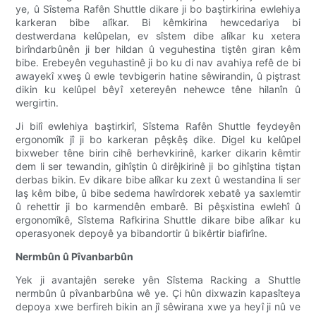
ye, û Sîstema Rafên Shuttle dikare ji bo baştirkirina ewlehiya
karkeran bibe alîkar. Bi kêmkirina hewcedariya bi
destwerdana kelûpelan, ev sîstem dibe alîkar ku xetera
birîndarbûnên ji ber hildan û veguhestina tiştên giran kêm
bibe. Erebeyên veguhastinê ji bo ku di nav avahiya refê de bi
awayekî xweş û ewle tevbigerin hatine sêwirandin, û piştrast
dikin ku kelûpel bêyî xetereyên nehewce têne hilanîn û
wergirtin.
Ji bilî ewlehiya baştirkirî, Sîstema Rafên Shuttle feydeyên
ergonomîk jî ji bo karkeran pêşkêş dike. Digel ku kelûpel
bixweber têne birin cihê berhevkirinê, karker dikarin kêmtir
dem li ser tewandin, gihîştin û dirêjkirinê ji bo gihîştina tiştan
derbas bikin. Ev dikare bibe alîkar ku zext û westandina li ser
laş kêm bibe, û bibe sedema hawîrdorek xebatê ya saxlemtir
û rehettir ji bo karmendên embarê. Bi pêşxistina ewlehî û
ergonomîkê, Sîstema Rafkirina Shuttle dikare bibe alîkar ku
operasyonek depoyê ya bibandortir û bikêrtir biafirîne.
Nermbûn û Pîvanbarbûn
Yek ji avantajên sereke yên Sîstema Racking a Shuttle
nermbûn û pîvanbarbûna wê ye. Çi hûn dixwazin kapasîteya
depoya xwe berfireh bikin an jî sêwirana xwe ya heyî ji nû ve