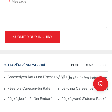
Message
SUBMIT YOUR INQUIRY
GOTARÊN PÊŞNIYAZKIRÎ
BLOG
Cases
INFO
Çareseriyên Rafkirina Pîşesaziyê Yên Top Ji Bo Rêvebiriya Emba
Vebijarkên Refên Paletê Yên Xw
Pêşeroja Çareseriyên Rafên Paletê: Trend Û Nûjenî
Lêkolîna Çareseriyên Rafên Dep
Pêşkêşkerên Rafên Embarê: Li Çi Bigerin
Pêşkêşvanê Sîstema Rackê: Fak