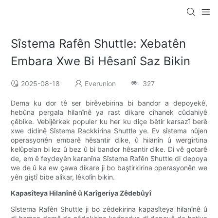
Sîstema Rafên Shuttle: Xebatên
Embara Xwe Bi Hêsanî Saz Bikin
2025-08-18
Everunion
327
Dema ku dor tê ser birêvebirina bi bandor a depoyekê,
hebûna pergala hilanînê ya rast dikare cîhanek cûdahiyê
çêbike. Vebijêrkek populer ku her ku diçe bêtir karsazî berê
xwe didinê Sîstema Rackkirina Shuttle ye. Ev sîstema nûjen
operasyonên embarê hêsantir dike, û hilanîn û wergirtina
kelûpelan bi lez û bez û bi bandor hêsantir dike. Di vê gotarê
de, em ê feydeyên karanîna Sîstema Rafên Shuttle di depoya
we de û ka ew çawa dikare ji bo baştirkirina operasyonên we
yên giştî bibe alîkar, lêkolîn bikin.
Kapasîteya Hilanînê û Karîgeriya Zêdebûyî
Sîstema Rafên Shuttle ji bo zêdekirina kapasîteya hilanînê û