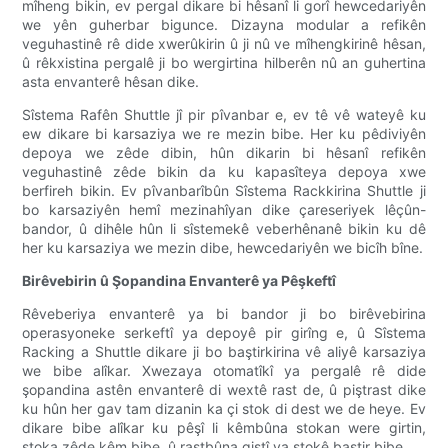
mîheng bikin, ev pergal dikare bi hêsanî li gorî hewcedariyên
we yên guherbar bigunce. Dizayna modular a refikên
veguhastinê rê dide xwerûkirin û ji nû ve mîhengkirinê hêsan,
û rêkxistina pergalê ji bo wergirtina hilberên nû an guhertina
asta envanterê hêsan dike.
Sîstema Rafên Shuttle jî pir pîvanbar e, ev tê vê wateyê ku
ew dikare bi karsaziya we re mezin bibe. Her ku pêdiviyên
depoya we zêde dibin, hûn dikarin bi hêsanî refikên
veguhastinê zêde bikin da ku kapasîteya depoya xwe
berfireh bikin. Ev pîvanbarîbûn Sîstema Rackkirina Shuttle ji
bo karsaziyên hemî mezinahîyan dike çareseriyek lêçûn-
bandor, û dihêle hûn li sîstemekê veberhênanê bikin ku dê
her ku karsaziya we mezin dibe, hewcedariyên we bicîh bîne.
Birêvebirin û Şopandina Envanterê ya Pêşkeftî
Rêveberiya envanterê ya bi bandor ji bo birêvebirina
operasyoneke serkeftî ya depoyê pir girîng e, û Sîstema
Racking a Shuttle dikare ji bo baştirkirina vê aliyê karsaziya
we bibe alîkar. Xwezaya otomatîkî ya pergalê rê dide
şopandina astên envanterê di wextê rast de, û piştrast dike
ku hûn her gav tam dizanin ka çi stok di dest we de heye. Ev
dikare bibe alîkar ku pêşî li kêmbûna stokan were girtin,
stoka zêde kêm bibe, û rastbûna giştî ya stokê baştir bibe.