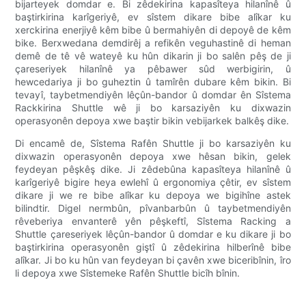
bijarteyek domdar e. Bi zêdekirina kapasîteya hilanînê û
baştirkirina karîgeriyê, ev sîstem dikare bibe alîkar ku
xerckirina enerjiyê kêm bibe û bermahiyên di depoyê de kêm
bike. Berxwedana demdirêj a refikên veguhastinê di heman
demê de tê vê wateyê ku hûn dikarin ji bo salên pêş de ji
çareseriyek hilanînê ya pêbawer sûd werbigirin, û
hewcedariya ji bo guheztin û tamîrên dubare kêm bikin. Bi
tevayî, taybetmendiyên lêçûn-bandor û domdar ên Sîstema
Rackkirina Shuttle wê ji bo karsaziyên ku dixwazin
operasyonên depoya xwe baştir bikin vebijarkek balkêş dike.
Di encamê de, Sîstema Rafên Shuttle ji bo karsaziyên ku
dixwazin operasyonên depoya xwe hêsan bikin, gelek
feydeyan pêşkêş dike. Ji zêdebûna kapasîteya hilanînê û
karîgeriyê bigire heya ewlehî û ergonomiya çêtir, ev sîstem
dikare ji we re bibe alîkar ku depoya we bigihîne astek
bilindtir. Digel nermbûn, pîvanbarbûn û taybetmendiyên
rêveberiya envanterê yên pêşkeftî, Sîstema Racking a
Shuttle çareseriyek lêçûn-bandor û domdar e ku dikare ji bo
baştirkirina operasyonên giştî û zêdekirina hilberînê bibe
alîkar. Ji bo ku hûn van feydeyan bi çavên xwe biceribînin, îro
li depoya xwe Sîstemeke Rafên Shuttle bicîh bînin.