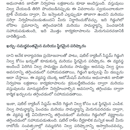
అధునాతన జాబితా నిర్వహణ లక్షణాలను కూడా అందిస్తుంది. వస్తువులు
నిల్వ చేయబడి తిరిగి పొందబడినప్పుడు ఈ వివరాలను స్వయంచాలకంగా
ట్రాక్ చేయడం ద్వారా, మీ ఇన్వెంటరీ ఎల్లప్పుడూ తాజాగా ఉందని మరియు
సరిగ్గా నిర్వహించబడుతుందని మీరు నిర్ధారించుకోవచ్చు. ఇది గిడ్డంగిలో
లోపాల ప్రమాదాన్ని తగ్గించడానికి మరియు సామర్థ్యాన్ని పెంచడానికి
సహాయపడుతుంది, ఇది మొత్తం కార్యకలాపాలను మెరుగుపరచడానికి
దారితీస్తుంది.
ఖర్చు-సమర్థవంతమైన మరియు స్థిరమైన పరిష్కారం
దాని అనేక కార్యాచరణ ప్రయోజనాలతో పాటు, షటిల్ ర్యాకింగ్ సిస్టమ్ గిడ్డంగి
నిల్వ కోసం ఖర్చుతో కూడుకున్న మరియు స్థిరమైన పరిష్కారం. ఈ వ్యవస్థ
అందించే పెరిగిన నిల్వ సామర్థ్యం మరియు సామర్థ్యం అదనపు నిల్వ స్థలం
అవసరాన్ని తగ్గించడంలో సహాయపడతాయి, గిడ్డంగి ఖర్చులపై మీ డబ్బును
ఆదా చేస్తాయి. ఈ వ్యవస్థ యొక్క ఆటోమేషన్ మరియు అధునాతన జాబితా
నిర్వహణ లక్షణాలు కార్యకలాపాలను క్రమబద్ధీకరించడం ద్వారా మరియు
వస్తువులను మాన్యువల్‌గా నిర్వహించాల్సిన అవసరాన్ని తగ్గించడం ద్వారా
కార్మిక ఖర్చులను తగ్గించడంలో సహాయపడతాయి.
ఇంకా, షటిల్ ర్యాకింగ్ సిస్టమ్ అనేది గిడ్డంగి నిల్వ కోసం ఒక స్థిరమైన ఎంపిక.
నిల్వ సామర్థ్యాన్ని పెంచడం మరియు సామర్థ్యాన్ని మెరుగుపరచడం ద్వారా,
ఈ వ్యవస్థ శక్తి వినియోగాన్ని తగ్గించడంలో మరియు గిడ్డంగిలో వ్యర్థాలను
తగ్గించడంలో సహాయపడుతుంది. షటిల్ రాక్‌ల దీర్ఘకాలిక మన్నిక అంటే మీరు
రాబోయే సంవత్సరాల్లో నమ్మదగిన నిల్వ పరిష్కారాన్ని ఆస్వాదించవచ్చు,