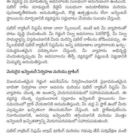
ఈ వ్యవస్థ మీ మారుతున్న అవసరాలకు సులభంగా అనుగుణంగా ఉంటుంది.
షటిల్ రాక్‌ల మాడ్యులర్ డిజైన్ సులభంగా అనుకూలీకరణ మరియు
పునఃఆకృతీకరణకు అనుమతిస్తుంది, కొత్త ఉత్పత్తులను లేదా ఇన్వెంటరీ
స్థాయిలను మార్చడానికి వ్యవస్థను సర్దుబాటు చేయడం సులభం చేస్తుంది.
షటిల్ ర్యాకింగ్ సిస్టమ్ కూడా చాలా స్కేలబుల్, అంటే ఇది మీ వ్యాపారంతో
పాటు వృద్ధి చెందుతుంది. మీ గిడ్డంగి నిల్వ అవసరాలు పెరిగేకొద్దీ, మీ నిల్వ
సామర్థ్యాన్ని విస్తరించడానికి మీరు మరిన్ని షటిల్ రాక్‌లను జోడించవచ్చు. ఈ
స్కేలబిలిటీ షటిల్ ర్యాకింగ్ సిస్టమ్‌ను అన్ని పరిమాణాల వ్యాపారాలకు ఖర్చు-
సమర్థవంతమైన పరిష్కారంగా చేస్తుంది, మీ వ్యాపారం అభివృద్ధి
చెందుతున్నప్పుడు మీ అవసరాలను తీర్చే వ్యవస్థలో పెట్టుబడి పెట్టడానికి
మిమ్మల్ని అనుమతిస్తుంది.
మెరుగైన ఇన్వెంటరీ నిర్వహణ మరియు ట్రాకింగ్
విజయవంతమైన గిడ్డంగి ఆపరేషన్‌ను నిర్వహించడానికి ప్రభావవంతమైన
జాబితా నిర్వహణ చాలా అవసరం మరియు షటిల్ ర్యాకింగ్ సిస్టమ్ మీ
వ్యాపారం యొక్క ఈ అంశాన్ని మెరుగుపరచడంలో సహాయపడుతుంది. ఈ
వ్యవస్థ యొక్క స్వయంచాలక స్వభావం ఇన్వెంటరీ స్థాయిలను నిజ-
సమయంలో ట్రాక్ చేయడానికి అనుమతిస్తుంది, మీ వద్ద ఏ స్టాక్ ఉందో మీరు
ఎల్లప్పుడూ ఖచ్చితంగా తెలుసుకునేలా చేస్తుంది. ఇది స్టాక్‌అవుట్‌లను
నివారించడానికి, అదనపు ఇన్వెంటరీని తగ్గించడానికి మరియు మొత్తం
ఇన్వెంటరీ ఖచ్చితత్వాన్ని మెరుగుపరచడంలో సహాయపడుతుంది.
షటిల్ ర్యాకింగ్ సిస్టమ్ బ్యాచ్ ట్రాకింగ్ మరియు గడువు తేదీ పర్యవేక్షణ వంటి