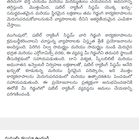
తరచుగా భర్తీ చేయడం మరియు మరమ్మతులు చేయవలసిన అవసరాన్ని
తగ్గిస్తుంది. మొత్తంమీద, షటిల్ ర్యాకింగ్ సిస్టమ్ యొక్క ఖర్చు-
సమర్థవంతమైన మరియు స్థిరమైన లక్షణాలు తమ గిడ్డంగి కార్యకలాపాలను
మెరుగుపరచుకోవాలనుకునే వ్యాపారాలకు దీనిని ఆకర్షణీయమైన ఎంపికగా
చేస్తాయి.
ముగింపులో, షటిల్ ర్యాకింగ్ సిస్టమ్ వారి గిడ్డంగి కార్యకలాపాలను
క్రమబద్ధీకరించాలని చూస్తున్న వ్యాపారాలకు విస్తృత శ్రేణి ప్రయోజనాలను
అందిస్తుంది. పెరిగిన నిల్వ సామర్థ్యం మరియు సామర్థ్యం నుండి మెరుగైన
భద్రత మరియు ఎర్గోనామిక్స్ వరకు, ఈ వ్యవస్థ మీ గిడ్డంగిని తదుపరి స్థాయికి
తీసుకెళ్లడంలో సహాయపడుతుంది. దాని వశ్యత, స్కేలబిలిటీ మరియు
అధునాతన ఇన్వెంటరీ నిర్వహణ లక్షణాలతో, షటిల్ ర్యాకింగ్ సిస్టమ్ అనేది
ఖర్చుతో కూడుకున్న మరియు స్థిరమైన పరిష్కారం, ఇది మొత్తం
కార్యకలాపాలను మెరుగుపరచడంలో మరియు ఉత్పాదకతను పెంచడంలో
సహాయపడుతుంది. ఈ ప్రయోజనాలను ప్రత్యక్షంగా అనుభవించడానికి
ఈరోజే మీ గిడ్డంగిలో షటిల్ ర్యాకింగ్ వ్యవస్థను అమలు చేయడాన్ని
పరిగణించండి.
మమ్మల్ని కలుస్తూ ఉండండి