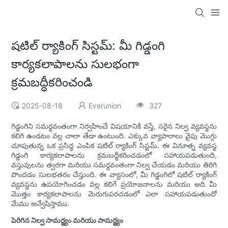
షటిల్ ర్యాకింగ్ సిస్టమ్: మీ గిడ్డంగి
కార్యకలాపాలను సులభంగా
క్రమబద్ధీకరించండి
2025-08-18
Everunion
327
గిడ్డంగిని సమర్ధవంతంగా నిర్వహించే విషయానికి వస్తే, సరైన నిల్వ వ్యవస్థను
కలిగి ఉండటం వల్ల చాలా తేడా ఉంటుంది. ఎక్కువ వ్యాపారాలు వైపు మొగ్గు
చూపుతున్న ఒక ప్రసిద్ధ ఎంపిక షటిల్ ర్యాకింగ్ సిస్టమ్. ఈ వినూత్న వ్యవస్థ
గిడ్డంగి కార్యకలాపాలను క్రమబద్ధీకరించడంలో సహాయపడుతుంది,
వస్తువులను త్వరగా మరియు సమర్ధవంతంగా నిల్వ చేయడం మరియు తిరిగి
పొందడం సులభతరం చేస్తుంది. ఈ వ్యాసంలో, మీ గిడ్డంగిలో షటిల్ ర్యాకింగ్
వ్యవస్థను ఉపయోగించడం వల్ల కలిగే ప్రయోజనాలను మరియు అది మీ
మొత్తం కార్యకలాపాలను మెరుగుపరచడంలో ఎలా సహాయపడుతుందో
మేము అన్వేషిస్తాము.
పెరిగిన నిల్వ సామర్థ్యం మరియు సామర్థ్యం