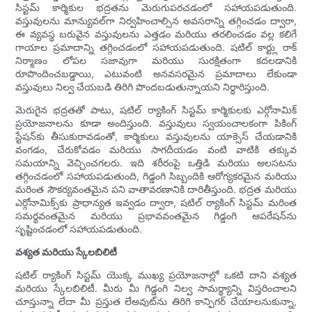
సిస్టమ్ కార్మికుల భద్రతను మెరుగుపరచడంలో సహాయపడుతుంది.
వస్తువులను మాన్యువల్‌గా నిర్వహించాల్సిన అవసరాన్ని తగ్గించడం ద్వారా,
ఈ వ్యవస్థ బరువైన వస్తువులను ఎత్తడం మరియు తరలించడం వల్ల కలిగే
గాయాల ప్రమాదాన్ని తగ్గించడంలో సహాయపడుతుంది. షటిల్ కార్ట్లు రాక్
నిర్మాణం లోపల సజావుగా మరియు సురక్షితంగా కదలడానికి
రూపొందించబడ్డాయి, ఎటువంటి అనవసరమైన ప్రమాదాలు లేకుండా
వస్తువులు నిల్వ చేయబడి తిరిగి పొందబడుతున్నాయని నిర్ధారిస్తుంది.
మెరుగైన భద్రతతో పాటు, షటిల్ ర్యాకింగ్ సిస్టమ్ కార్మికులకు ఎర్గోనామిక్
ప్రయోజనాలను కూడా అందిస్తుంది. వస్తువులు స్వయంచాలకంగా పికింగ్
స్టేషన్‌కు తీసుకురావడంతో, కార్మికులు వస్తువులను యాక్సెస్ చేయడానికి
వంగడం, చేరుకోవడం మరియు సాగదీయడం వంటి వాటికి తక్కువ
సమయాన్ని వెచ్చించగలరు. ఇది శరీరంపై ఒత్తిడి మరియు అలసటను
తగ్గించడంలో సహాయపడుతుంది, గిడ్డంగి సిబ్బందికి ఆరోగ్యకరమైన మరియు
మరింత సౌకర్యవంతమైన పని వాతావరణానికి దారితీస్తుంది. భద్రత మరియు
ఎర్గోనామిక్స్‌కు ప్రాధాన్యత ఇవ్వడం ద్వారా, షటిల్ ర్యాకింగ్ సిస్టమ్ మరింత
సమర్థవంతమైన మరియు ప్రభావవంతమైన గిడ్డంగి ఆపరేషన్‌ను
సృష్టించడంలో సహాయపడుతుంది.
వశ్యత మరియు స్కేలబిలిటీ
షటిల్ ర్యాకింగ్ సిస్టమ్ యొక్క ముఖ్య ప్రయోజనాల్లో ఒకటి దాని వశ్యత
మరియు స్కేలబిలిటీ. మీరు మీ గిడ్డంగి నిల్వ సామర్థ్యాన్ని విస్తరించాలని
చూస్తున్నా లేదా మీ ప్రస్తుత లేఅవుట్‌ను తిరిగి కాన్ఫిగర్ చేయాలనుకున్నా,