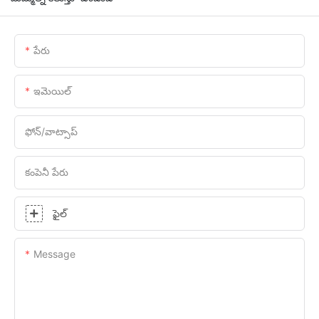
పేరు
ఇమెయిల్
ఫోన్/వాట్సాప్
కంపెనీ పేరు
ఫైల్
Message