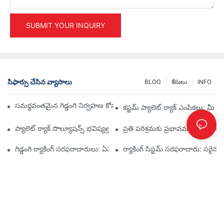
SUBMIT YOUR INQUIRY
సిఫార్సు చేసిన వ్యాసాలు
BLOG
కేసులు
INFO
సమర్థవంతమైన గిడ్డంగి నిర్వహణ కోసం అగ్ర పారిశ్రామిక ర్యాకింగ్ పరిష్కారాలు
కస్టమ్ ప్యాలెట్ ర్యాక్ ఎంపికలు: మ
ప్యాలెట్ ర్యాక్ సొల్యూషన్స్ భవిష్యత్తు: ట్రెండ్స్ మరియు ఇన్నోవేషన్లు
ప్రతి పరిశ్రమకు ప్రభావవంతమైన నిల్వ
గిడ్డంగి ర్యాకింగ్ సరఫరాదారులు: ఏమి చూడాలి
ర్యాకింగ్ సిస్టమ్ సరఫరాదారు: సరైన