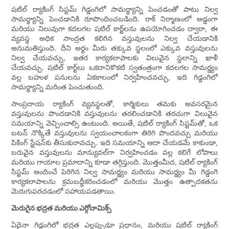
షటిల్ ర్యాకింగ్ సిస్టమ్ గిడ్డంగిలో సామర్థ్యాన్ని పెంచడంతో పాటు నిల్వ
సామర్థ్యాన్ని పెంచడానికి రూపొందించబడింది. రాక్ నిర్మాణంలో అడ్డంగా
మరియు నిలువుగా కదలగల షటిల్ కార్ట్‌లను ఉపయోగించడం ద్వారా, ఈ
వ్యవస్థ అధిక సాంద్రత కలిగిన వస్తువులను నిల్వ చేయడానికి
అనుమతిస్తుంది. దీని అర్థం మీరు తక్కువ స్థలంలో ఎక్కువ వస్తువులను
నిల్వ చేయవచ్చు, ఇతర కార్యకలాపాలకు విలువైన స్థలాన్ని ఖాళీ
చేయవచ్చు. షటిల్ కార్ట్‌లు ఒకదానికొకటి స్వతంత్రంగా కదలగల సామర్థ్యం
వల్ల బహుళ పనులను ఏకకాలంలో నిర్వహించవచ్చు, ఇది గిడ్డంగిలో
సామర్థ్యాన్ని మరింత పెంచుతుంది.
సాంప్రదాయ ర్యాకింగ్ వ్యవస్థలతో, కార్మికులు తమకు అవసరమైన
వస్తువులను పొందడానికి వస్తువులను తరలించడానికి తరచుగా విలువైన
సమయాన్ని వెచ్చించాల్సి ఉంటుంది. అయితే, షటిల్ ర్యాకింగ్ సిస్టమ్‌తో, ఒక
బటన్ నొక్కితే వస్తువులను స్వయంచాలకంగా తిరిగి పొందవచ్చు మరియు
పికింగ్ స్టేషన్‌కు తీసుకురావచ్చు. ఇది సమయాన్ని ఆదా చేయడమే కాకుండా,
బరువైన వస్తువులను మాన్యువల్‌గా నిర్వహించడం వల్ల కలిగే లోపాలు
మరియు గాయాల ప్రమాదాన్ని కూడా తగ్గిస్తుంది. మొత్తంమీద, షటిల్ ర్యాకింగ్
సిస్టమ్ అందించే పెరిగిన నిల్వ సామర్థ్యం మరియు సామర్థ్యం మీ గిడ్డంగి
కార్యకలాపాలను క్రమబద్ధీకరించడంలో మరియు మొత్తం ఉత్పాదకతను
మెరుగుపరచడంలో సహాయపడతాయి.
మెరుగైన భద్రత మరియు ఎర్గోనామిక్స్
ఏదైనా గిడ్డంగిలో భద్రత ఎల్లప్పుడూ ప్రధానం, మరియు షటిల్ ర్యాకింగ్